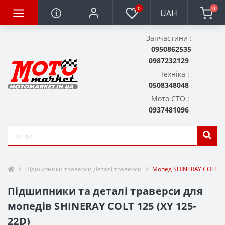
0
0
UAH
Запчастини :
0950862535
0987232129
Техніка :
0508348048
Мото СТО :
0937481096
Підшипники траверси Деталі траверси
Мопед SHINERAY COLT 12
Підшипники та деталі траверси для
мопедів SHINERAY COLT 125 (XY 125-
22D)