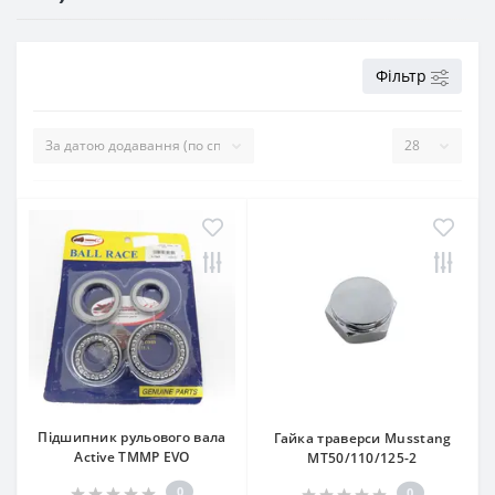
Фільтр
Підшипник рульового вала
Гайка траверси Musstang
Active TMMP EVO
MT50/110/125-2
0
0