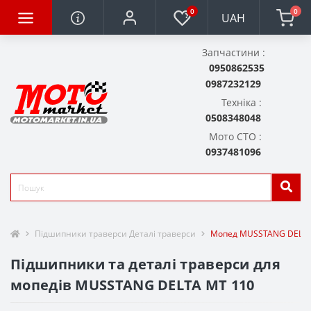
0
0
UAH
Запчастини :
0950862535
0987232129
Техніка :
0508348048
Мото СТО :
0937481096
Підшипники траверси Деталі траверси
Мопед MUSSTANG DELTA
Підшипники та деталі траверси для
мопедів MUSSTANG DELTA MT 110