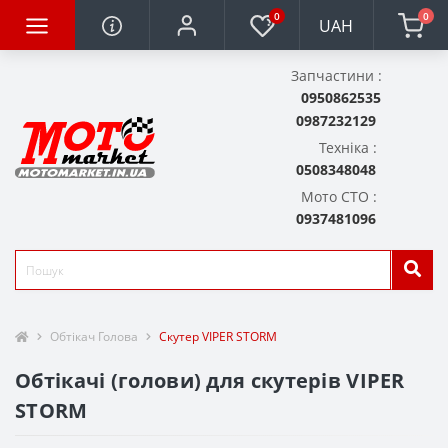
0
0
UAH
Запчастини :
0950862535
0987232129
Техніка :
0508348048
Мото СТО :
0937481096
Обтікач Голова
Скутер VIPER STORM
Обтікачі (голови) для скутерів VIPER
STORM