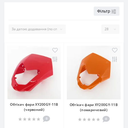
Фільтр
Обтікач фари XY200GY-11B
Обтікач фари XY200GY-11B
(червоний)
(помарнчевий)
0
0