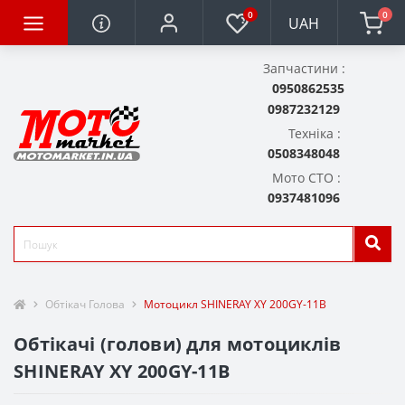
0
0
UAH
Запчастини :
0950862535
0987232129
Техніка :
0508348048
Мото СТО :
0937481096
Обтікач Голова
Мотоцикл SHINERAY XY 200GY-11B
Обтікачі (голови) для мотоциклів
SHINERAY XY 200GY-11B