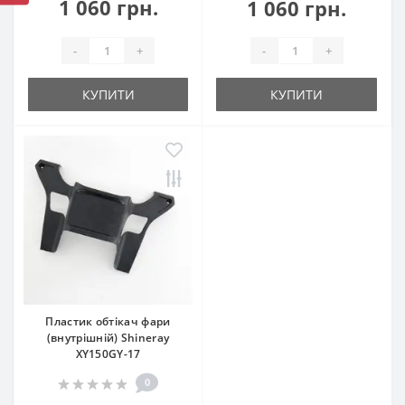
1 060 грн.
1 060 грн.
-
+
-
+
КУПИТИ
КУПИТИ
Пластик обтікач фари
(внутрішній) Shineray
XY150GY-17
0