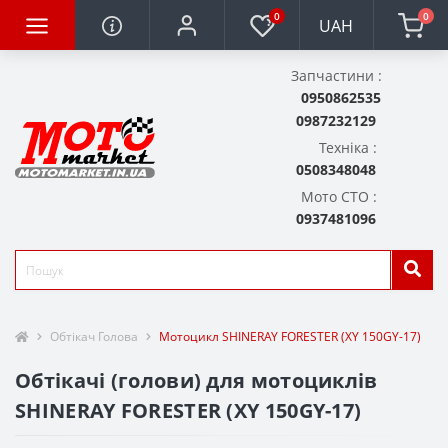
0
0
UAH
Запчастини :
0950862535
0987232129
Техніка :
0508348048
Мото СТО :
0937481096
Обтікач Голова
Мотоцикл SHINERAY FORESTER (XY 150GY-17)
Обтікачі (голови) для мотоциклів
SHINERAY FORESTER (XY 150GY-17)