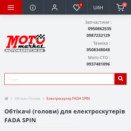
0
0
UAH
Запчастини :
0950862535
0987232129
Техніка :
0508348048
Мото СТО :
0937481096
Обтікач Голова
Електроскутер FADA SPIN
Обтікачі (голови) для електроскутерів
FADA SPIN