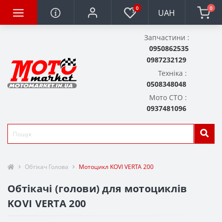
0
0
UAH
Запчастини :
0950862535
0987232129
Техніка :
0508348048
Мото СТО :
0937481096
Обтікач Голова
Мотоцикл KOVI VERTA 200
Обтікачі (голови) для мотоциклів
KOVI VERTA 200