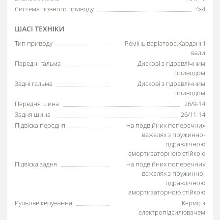
Система повного приводу
4х4
ШАСІ ТЕХНІКИ
Тип приводу
Ремінь варіатора,Карданні
вали
Передні гальма
Дискові з гідравлічним
приводом
Задні гальма
Дискові з гідравлічним
приводом
Передня шина
26/9-14
Задня шина
26/11-14
Підвіска передня
На подвійних поперечних
важелях з пружинно-
гідравлічною
амортизаторною стійкою
Підвіска задня
На подвійних поперечних
важелях з пружинно-
гідравлічною
амортизаторною стійкою
Рульове керування
Кермо з
електропідсилювачем