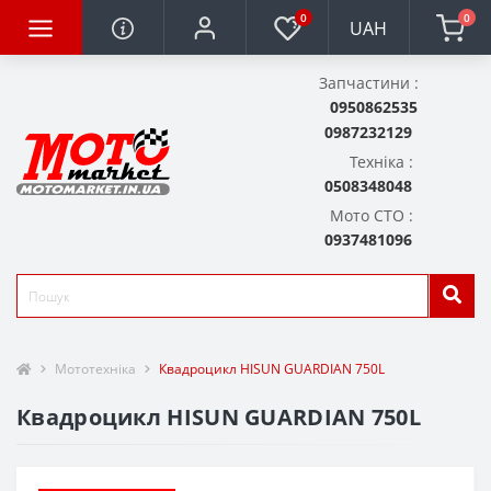
0
0
UAH
Запчастини :
0950862535
0987232129
Техніка :
0508348048
Мото СТО :
0937481096
Мототехніка
Квадроцикл HISUN GUARDIAN 750L
Квадроцикл HISUN GUARDIAN 750L