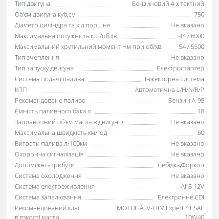
Тип двигуна
Бензиновий 4-х тактний
Об'єм двигуна куб.см
750
Діаметр циліндра та хід поршня
Не вказано
Максимальна потужність к.с./об.хв.
44 / 6000
Максимальний крутильний момент Нм при об/хв
54 / 5500
Тип зчеплення
Не вказано
Тип запуску двигуна
Електростартер
Система подачі палива
Інжекторна система
КПП
Автоматична L/H/N/R/P
Рекомендоване паливо
Бензин А-95
Ємність паливного бака л
18
Заправочний об'єм масла в двигуні л
Не вказано
Максимальна швидкість км/год
60
Витрати палива л/100км
Не вказано
Охоронна сигналізація
Не вказано
Допоміжні атрибути
Лебідка,Форкоп
Система охолодження
Не вказано
Система електроживлення
АКБ 12V
Система запалювання
Електронне СDI
Рекомендований клас
MOTUL ATV-UTV Expert 4T SAE
в'язкості масла
10W40