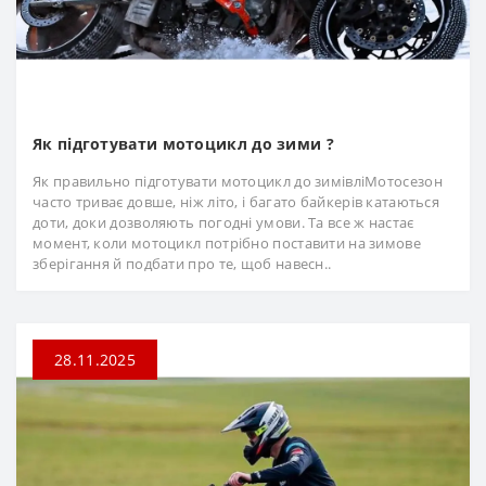
Як підготувати мотоцикл до зими ?
Як правильно підготувати мотоцикл до зимівліМотосезон
часто триває довше, ніж літо, і багато байкерів катаються
доти, доки дозволяють погодні умови. Та все ж настає
момент, коли мотоцикл потрібно поставити на зимове
зберігання й подбати про те, щоб навесн..
28.11.2025