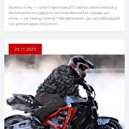
Золота осінь — золоті пропозиції! Стартує сезон знижок у
Motomarket.in.uaДорогі мотолюбителі!Хто сказав, що
осінь — це кінець сезону? Ми вважаємо, що це найкращий
час для вигідних покупок!..
29.11.2025