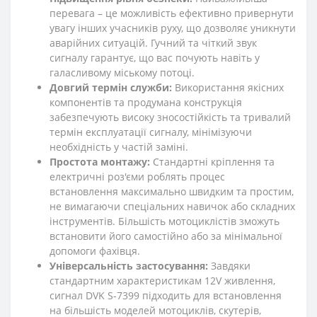
перевага – це можливість ефективно привернути
увагу інших учасників руху, що дозволяє уникнути
аварійних ситуацій. Гучний та чіткий звук
сигналу гарантує, що вас почують навіть у
галасливому міському потоці.
Довгий термін служби:
Використання якісних
компонентів та продумана конструкція
забезпечують високу зносостійкість та тривалий
термін експлуатації сигналу, мінімізуючи
необхідність у частій заміні.
Простота монтажу:
Стандартні кріплення та
електричні роз'єми роблять процес
встановлення максимально швидким та простим,
не вимагаючи спеціальних навичок або складних
інструментів. Більшість мотоциклістів зможуть
встановити його самостійно або за мінімальної
допомоги фахівця.
Універсальність застосування:
Завдяки
стандартним характеристикам 12V живлення,
сигнал DVK S-7399 підходить для встановлення
на більшість моделей мотоциклів, скутерів,