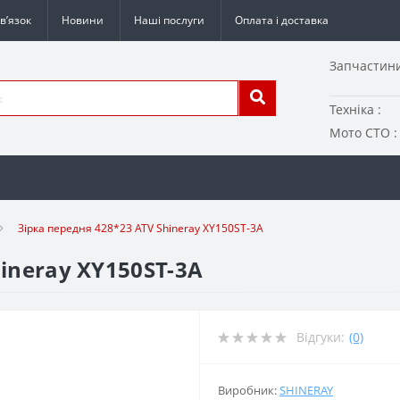
в’язок
Новини
Наші послуги
Оплата і доставка
Запчастини
Техніка :
Мото СТО :
Зірка передня 428*23 ATV Shineray XY150ST-3A
ineray XY150ST-3A
Відгуки:
(0)
Виробник:
SHINERAY