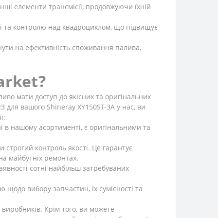
нші елементи трансмісії, продовжуючи їхній
ті та контролю над квадроциклом, що підвищує
ути на ефективність споживання палива,
arket?
ливо мати доступ до якісних та оригінальних
3 для вашого Shineray XY150ST-3A у нас, ви
ї:
ні в нашому асортименті, є оригінальними та
 строгий контроль якості. Це гарантує
на майбутніх ремонтах.
аявності сотні найбільш затребуваних
ю щодо вибору запчастин, їх сумісності та
 виробників. Крім того, ви можете