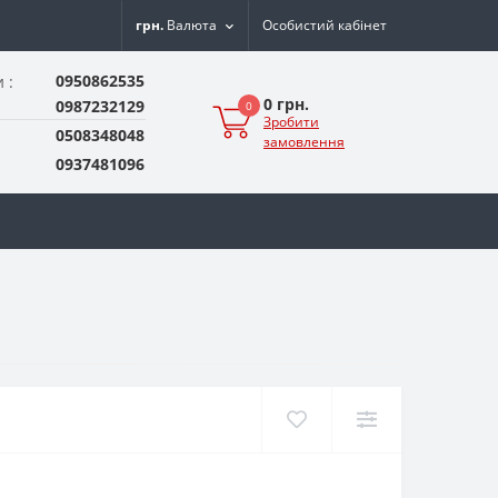
грн.
Валюта
Особистий кабінет
0950862535
 :
0 грн.
0987232129
0
Зробити
0508348048
замовлення
0937481096