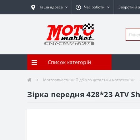
Наша адреса
Час роботи
Зворотній з
Список категорій
Мотозапчастини Підбір за деталями мототехніки
Зірка передня 428*23 ATV Sh