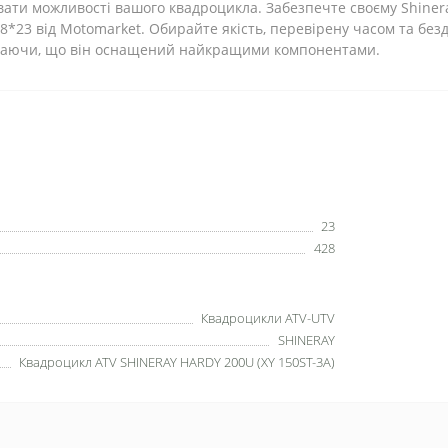
ти можливості вашого квадроцикла. Забезпечте своєму Shinera
8*23 від Motomarket. Обирайте якість, перевірену часом та без
 знаючи, що він оснащений найкращими компонентами.
23
428
Квадроцикли ATV-UTV
SHINERAY
Квадроцикл ATV SHINERAY HARDY 200U (XY 150ST-3A)