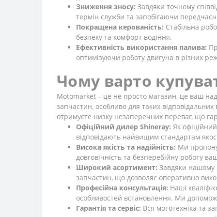
Зниження зносу:
Завдяки точному співві
термін служби та запобігаючи передчас
Покращена керованість:
Стабільна робо
безпеку та комфорт водіння.
Ефективність використання палива:
Пр
оптимізуючи роботу двигуна в різних ре
Чому варто купува
Motomarket – це не просто магазин, це ваш над
запчастин, особливо для таких відповідальних 
отримуєте низку незаперечних переваг, що гар
Офіційний дилер Shineray:
Як офіційний
відповідають найвищим стандартам якості
Висока якість та надійність:
Ми пропонує
довговічність та безперебійну роботу ва
Широкий асортимент:
Завдяки нашому в
запчастин, що дозволяє оперативно викон
Професійна консультація:
Наші кваліфік
особливостей встановлення. Ми допомож
Гарантія та сервіс:
Вся мототехніка та за