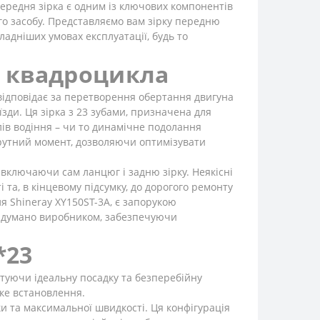
передня зірка є одним із ключових компонентів
го засобу. Представляємо вам зірку передню
адніших умовах експлуатації, будь то
о квадроцикла
 відповідає за перетворення обертання двигуна
зди. Ця зірка з 23 зубами, призначена для
ів водіння – чи то динамічне подолання
 крутний момент, дозволяючи оптимізувати
, включаючи сам ланцюг і задню зірку. Неякісні
та, в кінцевому підсумку, до дорогого ремонту
я Shineray XY150ST-3A, є запорукою
 задумано виробником, забезпечуючи
*23
нтуючи ідеальну посадку та безперебійну
гке встановлення.
и та максимальної швидкості. Ця конфігурація