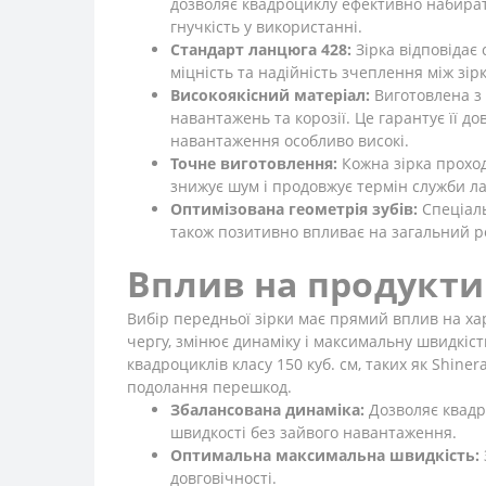
дозволяє квадроциклу ефективно набирати
гнучкість у використанні.
Стандарт ланцюга 428:
Зірка відповідає
міцність та надійність зчеплення між зі
Високоякісний матеріал:
Виготовлена з 
навантажень та корозії. Це гарантує її д
навантаження особливо високі.
Точне виготовлення:
Кожна зірка проход
знижує шум і продовжує термін служби ла
Оптимізована геометрія зубів:
Спеціаль
також позитивно впливає на загальний ре
Вплив на продуктив
Вибір передньої зірки має прямий вплив на ха
чергу, змінює динаміку і максимальну швидкіс
квадроциклів класу 150 куб. см, таких як Shine
подолання перешкод.
Збалансована динаміка:
Дозволяє квадр
швидкості без зайвого навантаження.
Оптимальна максимальна швидкість:
довговічності.