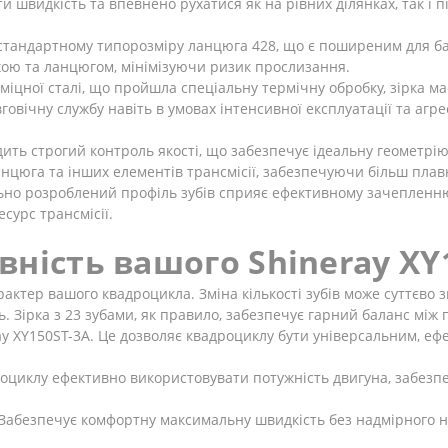
 швидкість та впевнено рухатися як на рівних ділянках, так і 
 стандартному типорозміру ланцюга 428, що є поширеним для ба
ркою та ланцюгом, мінімізуючи ризик прослизання.
міцної сталі, що пройшла спеціальну термічну обробку, зірка ма
овговічну службу навіть в умовах інтенсивної експлуатації та аг
ить строгий контроль якості, що забезпечує ідеальну геометрію 
нцюга та інших елементів трансмісії, забезпечуючи більш плавн
но розроблений профіль зубів сприяє ефективному зачепленню
сурс трансмісії.
ність вашого Shineray XY
рактер вашого квадроцикла. Зміна кількості зубів може суттєво
ть. Зірка з 23 зубами, як правило, забезпечує гарний баланс м
ray XY150ST-3A. Це дозволяє квадроциклу бути універсальним, ефе
оциклу ефективно використовувати потужність двигуна, забезп
Забезпечує комфортну максимальну швидкість без надмірного н