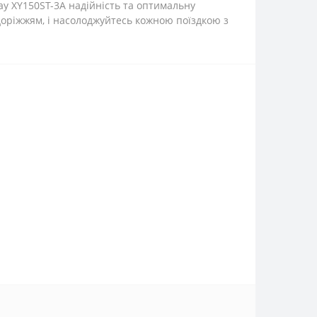
y XY150ST-3A надійність та оптимальну
доріжжям, і насолоджуйтесь кожною поїздкою з