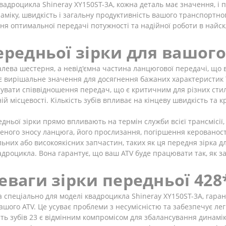
вадроцикла Shineray XY150ST-3A, кожна деталь має значення, і 
аміку, швидкість і загальну продуктивність вашого транспортно
я оптимальної передачі потужності та надійної роботи в найскл
передньої зірки для вашог
алева шестерня, а невід'ємна частина ланцюгової передачі, що
ає вирішальне значення для досягнення бажаних характеристик ї
увати співвідношення передач, що є критичним для різних стил
ній місцевості. Кількість зубів впливає на кінцеву швидкість та
едньої зірки прямо впливають на термін служби всієї трансмісії
ного зносу ланцюга, його прослизання, погіршення керованості 
ьних або високоякісних запчастин, таких як ця передня зірка дл
квадроцикла. Вона гарантує, що ваш ATV буде працювати так, як
еваги зірки передньої 428
 спеціально для моделі квадроцикла Shineray XY150ST-3A, гара
ашого ATV. Це усуває проблеми з несумісністю та забезпечує ле
сть зубів 23 є відмінним компромісом для збалансування динамік