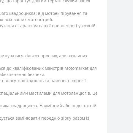
ту, що гарантує довгий термін служби вашої
шого квадроцикла: від мотоекіпірування та
для всіх ваших мотопотреб.
путація є гарантом вашої впевненості у кожній
тримуватися кількох простих, але важливих
ься до кваліфікованих майстрів Motomarket для
забезпечення безпеки.
т зносу, пошкоджень та наявності корозії.
 спеціальними мастилами для мотоланцюгів. Це
ника квадроцикла. Надмірний або недостатній
ується замінювати передню зірку разом із