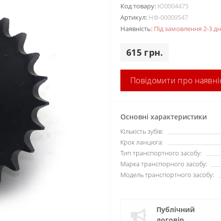
Код товару:
Ю0004475
Артикул:
НФ-00009547
Наявність:
Під замовлення 2-3 дн
615 грн.
Повідомити про наявні
Основні характеристики
Кількість зубів:
Крок ланцюга:
Тип транспортного засобу:
Марка транспорного засобу:
Модель транспортного засобу:
Публічний
договір