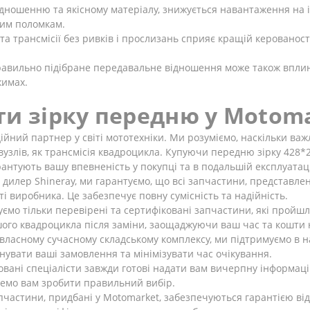
дношенню та якісному матеріалу, знижується навантаження на і
ним поломкам.
та трансмісії без ривків і прослизань сприяє кращій керованос
авильно підібране передавальне відношення може також вплин
жимах.
ти зірку передню у Motom
ійний партнер у світі мототехніки. Ми розуміємо, наскільки важ
вузлів, як трансмісія квадроцикла. Купуючи передню зірку 428*2
антують вашу впевненість у покупці та в подальшій експлуатаці
 дилер Shineray, ми гарантуємо, що всі запчастини, представле
 виробника. Це забезпечує повну сумісність та надійність.
мо тільки перевірені та сертифіковані запчастини, які пройшли
шого квадроцикла після заміни, заощаджуючи ваш час та кошти 
ласному сучасному складському комплексу, ми підтримуємо в н
увати ваші замовлення та мінімізувати час очікування.
овані спеціалісти завжди готові надати вам вичерпну інформаці
емо вам зробити правильний вибір.
пчастини, придбані у Motomarket, забезпечуються гарантією від