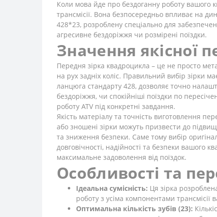
Коли мова йде про бездоганну роботу вашого к
трансмісії. Вона безпосередньо впливає на дин
428*23, розроблену спеціально для забезпеченн
агресивне бездоріжжя чи розмірені поїздки.
Значення якісної 
Передня зірка квадроцикла – це не просто мет
на рух задніх коліс. Правильний вибір зірки м
ланцюга стандарту 428, дозволяє точно налашт
бездоріжжя, чи спокійніші поїздки по пересіче
роботу ATV під конкретні завдання.
Якість матеріалу та точність виготовлення пер
або зношені зірки можуть призвести до підвище
та зниження безпеки. Саме тому вибір оригінал
довговічності, надійності та безпеки вашого 
максимальне задоволення від поїздок.
Особливості та пер
Ідеальна сумісність:
Ця зірка розроблена
роботу з усіма компонентами трансмісії в
Оптимальна кількість зубів (23):
Кількі