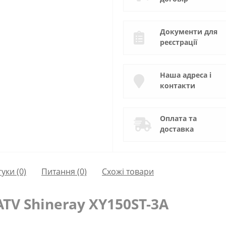
Документи для
реєстрації
Наша адреса і
контакти
Оплата та
доставка
гуки (0)
Питання
(0)
Схожі товари
ATV Shineray XY150ST-3A