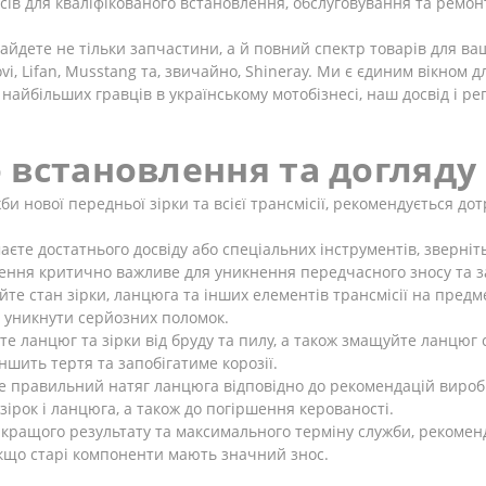
ів для кваліфікованого встановлення, обслуговування та ремон
айдете не тільки запчастини, а й повний спектр товарів для ва
vi, Lifan, Musstang та, звичайно, Shineray. Ми є єдиним вікном 
найбільших гравців в українському мотобізнесі, наш досвід і ре
 встановлення та догляду
 нової передньої зірки та всієї трансмісії, рекомендується до
єте достатнього досвіду або спеціальних інструментів, зверніт
ення критично важливе для уникнення передчасного зносу та 
е стан зірки, ланцюга та інших елементів трансмісії на предме
 уникнути серйозних поломок.
е ланцюг та зірки від бруду та пилу, а також змащуйте ланцюг
ншить тертя та запобігатиме корозії.
 правильний натяг ланцюга відповідно до рекомендацій вироб
ірок і ланцюга, а також до погіршення керованості.
кращого результату та максимального терміну служби, рекоменд
кщо старі компоненти мають значний знос.