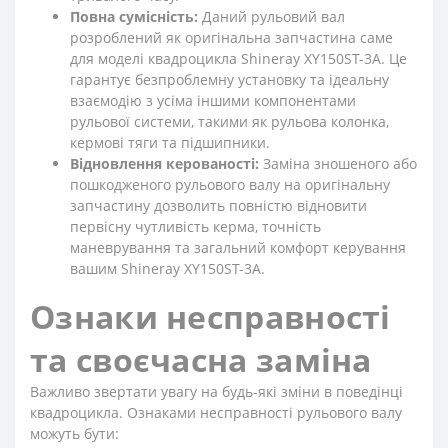
Повна сумісність:
Даний рульовий вал
розроблений як оригінальна запчастина саме
для моделі квадроцикла Shineray XY150ST-3A. Це
гарантує безпроблемну установку та ідеальну
взаємодію з усіма іншими компонентами
рульової системи, такими як рульова колонка,
кермові тяги та підшипники.
Відновлення керованості:
Заміна зношеного або
пошкодженого рульового валу на оригінальну
запчастину дозволить повністю відновити
первісну чутливість керма, точність
маневрування та загальний комфорт керування
вашим Shineray XY150ST-3A.
Ознаки несправності
та своєчасна заміна
Важливо звертати увагу на будь-які зміни в поведінці
квадроцикла. Ознаками несправності рульового валу
можуть бути: