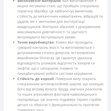
Високоякісні матеріали:
Вал виготовлений з
міцної легованої сталі, що пройшла спеціальну
термічну обробку. Це забезпечує виняткову
стійкість до механічних навантажень, вібрацій та
ударів, які є звичними для експлуатації
квадроциклів. Матеріал обраний з урахуванням
максимальної довговічності та здатності
витримувати екстремальні умови.
Точне виробництво:
Кожен вал проходить
суворий контроль якості та виготовляється з
дотриманням точних допусків, встановлених
виробником Shineray. Це гарантує ідеальну
відповідність розмірів, відсутність зазорів та
люфтів, що є запорукою плавної та
передбачуваної роботи системи керування.
Стійкість до корозії:
Поверхня валу покрита
спеціальним антикорозійним шаром, що захищає
його від впливу вологи, бруду, хімічних реагентів
та інших агресивних факторів навколишнього
середовища. Це значно подовжує термін служби
деталі та зберігає її функціональність протягом
тривалого часу.