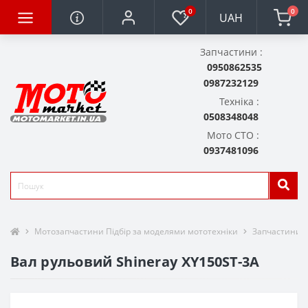
0
0
UAH
Запчастини :
0950862535
0987232129
Техніка :
0508348048
Мото СТО :
0937481096
Мотозапчастини Підбір за моделями мототехніки
Запчастини д
Вал рульовий Shineray XY150ST-3A