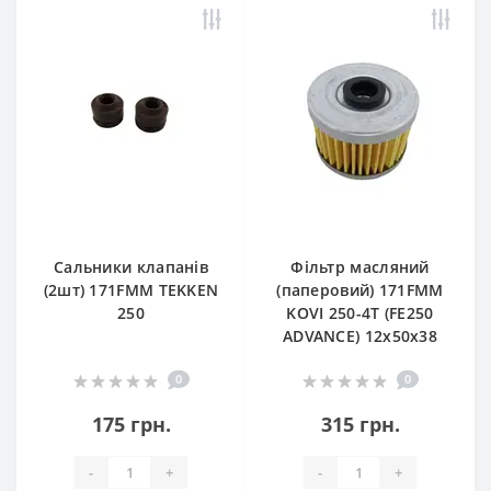
Сальники клапанів
Фільтр масляний
(2шт) 171FMM TEKKEN
(паперовий) 171FMM
250
KOVI 250-4T (FE250
ADVANCE) 12х50х38
0
0
175 грн.
315 грн.
-
+
-
+