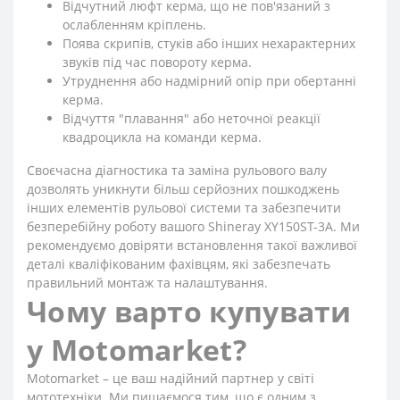
Відчутний люфт керма, що не пов'язаний з
ослабленням кріплень.
Поява скрипів, стуків або інших нехарактерних
звуків під час повороту керма.
Утруднення або надмірний опір при обертанні
керма.
Відчуття "плавання" або неточної реакції
квадроцикла на команди керма.
Своєчасна діагностика та заміна рульового валу
дозволять уникнути більш серйозних пошкоджень
інших елементів рульової системи та забезпечити
безперебійну роботу вашого Shineray XY150ST-3A. Ми
рекомендуємо довіряти встановлення такої важливої
деталі кваліфікованим фахівцям, які забезпечать
правильний монтаж та налаштування.
Чому варто купувати
у Motomarket?
Motomarket – це ваш надійний партнер у світі
мототехніки. Ми пишаємося тим, що є одним з