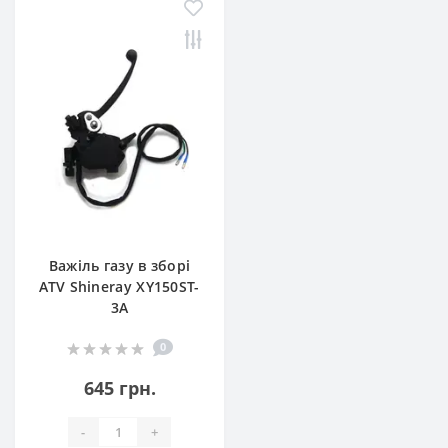
Важіль газу в зборі
ATV Shineray XY150ST-
3A
0
645 грн.
-
+