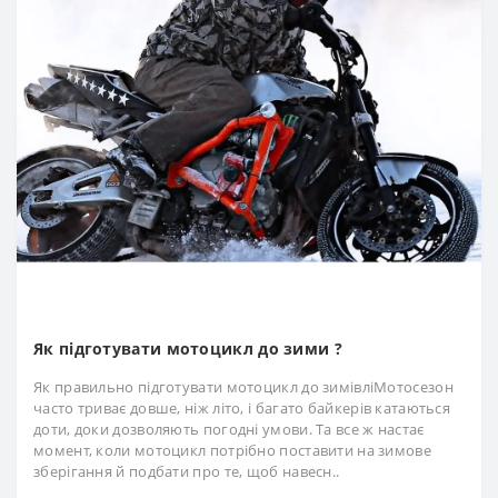
Як підготувати мотоцикл до зими ?
Як правильно підготувати мотоцикл до зимівліМотосезон
часто триває довше, ніж літо, і багато байкерів катаються
доти, доки дозволяють погодні умови. Та все ж настає
момент, коли мотоцикл потрібно поставити на зимове
зберігання й подбати про те, щоб навесн..