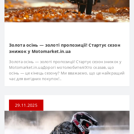
Золота осінь — золоті пропозиції! Стартує сезон
знижок у Motomarket.in.ua
Золота осінь — золоті пропозиції! Стартує сезон знижок у
Motomarket.in.uaДорогі мотолюбителі!Хто сказав, що
осінь — це кінець сезону? Ми вважаємо, що це найкращий
час для вигідних покупок!..
29.11.2025