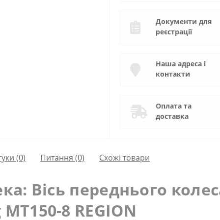
Документи для
реєстрації
Наша адреса і
контакти
Оплата та
доставка
гуки (0)
Питання
(0)
Схожі товари
ка: Вісь переднього колес
g MT150-8 REGION