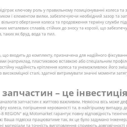
відіграє ключову роль у правильному позиціонуванні колеса та 
иком і елементом вилки, забезпечуючи необхідний зазор та з
я вільного обертання колеса та продовження терміну служби пі
х металевих сплавів, стійких до зносу та корозії, що забезпечує
, таких як бруд, вода та пил.
, що входить до комплекту, призначена для надійного фіксування
ми (наприклад, пластиковою вставкою або спеціальним профіле
 постійну надійність кріплення колеса та унеможливлює його змі
я з високоміцної сталі, здатної витримувати значні моменти зат
 запчастин – це інвестиція
аналогів запчастин є життєво важливим. Неякісна вісь може де
у колеса, погіршення керованості та, в найгіршому випадку, до
0-8 REGION" від Motomarket гарантує повну відповідність техні
к:
Ваша підвіска працюватиме так, як це було задумано інженер
ні матеріали та точність виготовлення сприяють довговічності як