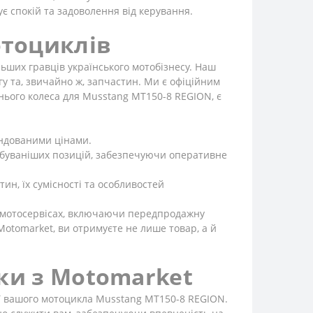
 спокій та задоволення від керування.
отоциклів
льших гравців українського мотобізнесу. Наш
гу та, звичайно ж, запчастин. Ми є офіційним
нього колеса для Musstang MT150-8 REGION, є
ендованими цінами.
ебуваніших позицій, забезпечуючи оперативне
ин, їх сумісності та особливостей
х мотосервісах, включаючи передпродажну
Motomarket, ви отримуєте не лише товар, а й
еки з Motomarket
ії вашого мотоцикла Musstang MT150-8 REGION.