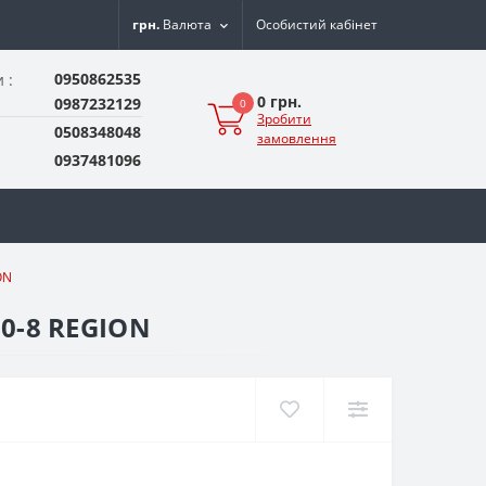
грн.
Валюта
Особистий кабінет
0950862535
 :
0 грн.
0987232129
0
Зробити
0508348048
замовлення
0937481096
ON
50-8 REGION