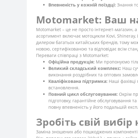
Впевненість у кожній поїздці:
Знання то
Motomarket: Ваш на
Motomarket – це не просто інтернет-магазин, а
асортимент включає мотоцикли Kovi, Shineray, 
дилером багатьох китайських брендів, тому мо
новою, сертифікованою та відповідає всім стан
Переваги співпраці з Motomarket:
Офіційна продукція:
Ми пропонуємо тіль
Великий складський комплекс:
Наш суч
виконання роздрібних та оптових замовле
Кваліфікована підтримка:
Наші фахівці 
встановлення.
Повний цикл обслуговування:
Окрім пр
підготовку, гарантійне обслуговування т
повну впевненість у його подальшій експл
Зробіть свій вибір
Заміна зношених або пошкоджених компонентів 