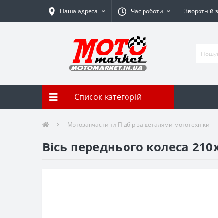
Наша адреса
Час роботи
Зворотній з
Список категорій
Мотозапчастини Підбір за деталями мототехніки
Вісь переднього колеса 210