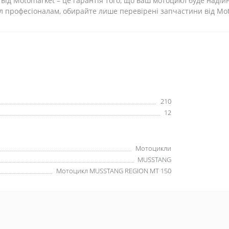
а від Motomarket – це гарантія того, що ваш мотоцикл буде наді
кл професіоналам, обирайте лише перевірені запчастини від Mo
210
12
Мотоцикли
MUSSTANG
Мотоцикл MUSSTANG REGION MT 150