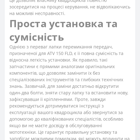
Це дозволяє власнику квадроцикла повністю
зосередитися на процесі керування, не відволікаючись
на можливі несправності.
Проста установка та
сумісність
Однією з переваг лапки перемикання передач,
призначеної для ATV 150 FLD, є її повна сумісність та
відносна легкість установки. Як правило, такі
запчастини є прямими аналогами оригінальних
компонентів, що дозволяє замінити їх без
спеціалізованих інструментів та глибоких технічних
знань. Зазвичай, для заміни достатньо відкрутити
один-два болти, зняти стару лапку та встановити нову,
зафіксувавши її кріпленнями. Проте, завжди
рекомендується дотримуватися інструкції з
експлуатації вашого квадроцикла або звернутися за
допомогою до кваліфікованих спеціалістів, особливо
якщо ви не маєте досвіду в обслуговуванні
мототехніки. Це гарантує правильну установку та
запобігає можливим помилкам, які можуть вплинути на