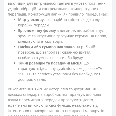
важливий для витривалості деталі в умовах постійних
ударів, вібрацій та екстремальних температурних
перепадів. Конструкція лапки, як правило, передбачає:
Міцну основу
, яка надійно кріпиться до валу
коробки передач.
Ергономічну форму
з вигином, що забезпечує
зручне та інтуїтивно зрозуміле керування ногою,
мінімізуючи втому водія.
Насічки або гумова накладка
на робочій
поверхні, що запобігає ковзанню взуття,
особливо в умовах вологи або бруду.
Точні розміри та посадочні місця
, що
гарантують ідеальну сумісність з моделлю ATV
150 FLD та легкість установки без необхідності
доопрацювань.
Використання якісних матеріалів та дотримання
високих стандартів виробництва гарантує, що нова
лапка перемикання передач прослужить довго,
ефективно виконуючи свої функції, незалежно від
інтенсивності використання та складності маршрутів.