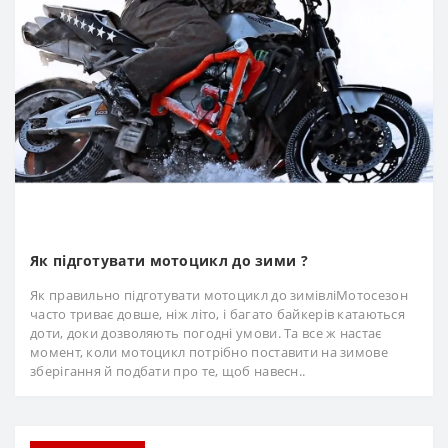
Як підготувати мотоцикл до зими ?
Як правильно підготувати мотоцикл до зимівліМотосезон
часто триває довше, ніж літо, і багато байкерів катаються
доти, доки дозволяють погодні умови. Та все ж настає
момент, коли мотоцикл потрібно поставити на зимове
зберігання й подбати про те, щоб навесн..