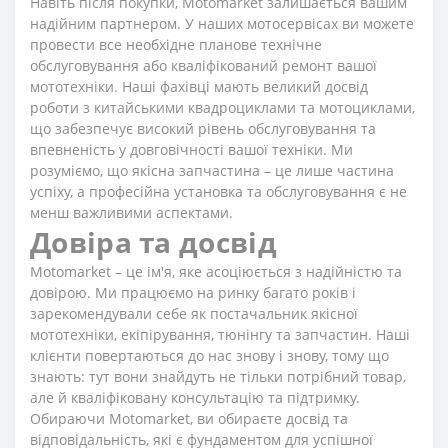
Навіть після покупки, Motomarket залишається вашим
надійним партнером. У наших мотосервісах ви можете
провести все необхідне планове технічне
обслуговування або кваліфікований ремонт вашої
мототехніки. Наші фахівці мають великий досвід
роботи з китайськими квадроциклами та мотоциклами,
що забезпечує високий рівень обслуговування та
впевненість у довговічності вашої техніки. Ми
розуміємо, що якісна запчастина – це лише частина
успіху, а професійна установка та обслуговування є не
менш важливими аспектами.
Довіра та досвід
Motomarket – це ім'я, яке асоціюється з надійністю та
довірою. Ми працюємо на ринку багато років і
зарекомендували себе як постачальник якісної
мототехніки, екіпірування, тюнінгу та запчастин. Наші
клієнти повертаються до нас знову і знову, тому що
знають: тут вони знайдуть не тільки потрібний товар,
але й кваліфіковану консультацію та підтримку.
Обираючи Motomarket, ви обираєте досвід та
відповідальність, які є фундаментом для успішної