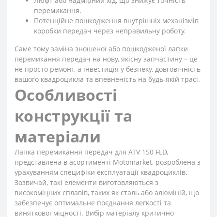
Люфт або надмірний хід, що знижує точність
перемикання.
Потенційне пошкодження внутрішніх механізмів
коробки передач через неправильну роботу.
Саме тому заміна зношеної або пошкодженої лапки
перемикання передач на нову, якісну запчастину – це
не просто ремонт, а інвестиція у безпеку, довговічність
вашого квадроцикла та впевненість на будь-якій трасі.
Особливості
конструкції та
матеріали
Лапка перемикання передач для ATV 150 FLD,
представлена в асортименті Motomarket, розроблена з
урахуванням специфіки експлуатації квадроциклів.
Зазвичай, такі елементи виготовляються з
високоміцних сплавів, таких як сталь або алюміній, що
забезпечує оптимальне поєднання легкості та
виняткової міцності. Вибір матеріалу критично