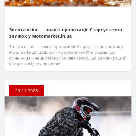
Золота осінь — золоті пропозиції! Стартує сезон
знижок у Motomarket.in.ua
Золота осінь — золоті пропозиції! Стартує сезон знижок у
Motomarket.in.uaДорогі мотолюбителі!Хто сказав, що
осінь — це кінець сезону? Ми вважаємо, що це найкращий
час для вигідних покупок!..
29.11.2025