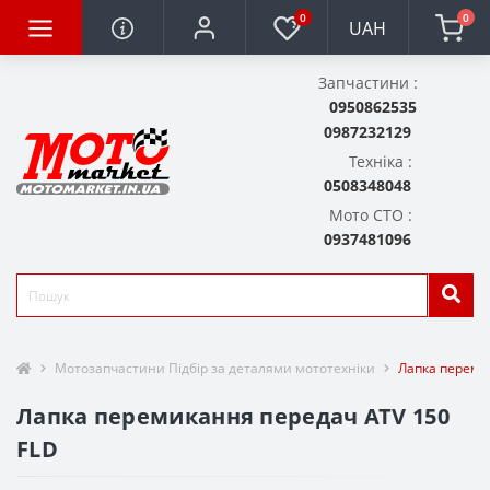
0
0
UAH
Запчастини :
0950862535
0987232129
Техніка :
0508348048
Мото СТО :
0937481096
Мотозапчастини Підбір за деталями мототехніки
Лапка переми
Лапка перемикання передач ATV 150
FLD