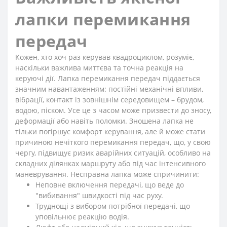
лапки перемикання
передач
Кожен, хто хоч раз керував квадроциклом, розуміє,
наскільки важлива миттєва та точна реакція на
керуючі дії. Лапка перемикання передач піддається
значним навантаженням: постійні механічні впливи,
вібрації, контакт із зовнішнім середовищем – брудом,
водою, піском. Усе це з часом може призвести до зносу,
деформації або навіть поломки. Зношена лапка не
тільки погіршує комфорт керування, але й може стати
причиною нечіткого перемикання передач, що, у свою
чергу, підвищує ризик аварійних ситуацій, особливо на
складних ділянках маршруту або під час інтенсивного
маневрування. Несправна лапка може спричинити:
Неповне включення передачі, що веде до
"вибивання" швидкості під час руху.
Труднощі з вибором потрібної передачі, що
уповільнює реакцію водія.