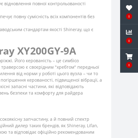
є відновлення повної контрольованості
ечує повну сумісність всіх компонентів без
0
аводським стандартам якості Shineray, що є
0
ray XY200GY-9A
ріжжі. Його керованість – це симбіоз
0
з траверсою є своєрідним "хребтом" передньої
илення від норми у роботі цього вузла – чи то
погіршення керованості, підвищеної вібрації, а
сні запасні частини, які відповідають
вень безпеки та комфорту для райдера
сокоякісну запчастину, а й повний спектр
йний дилер таких брендів, як Shineray, Lifan,
аною та відповідає офіційно рекомендованим