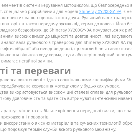
 елементів системи керування мотоциклом, що безпосередньо вп
кт, спеціально розроблений для моделі
Shineray XY200GY-9A
, є 
актеристик вашого двоколісного друга. Рульовий вал з траверс
тизаторів, а також передачу зусиль від керма до колеса. Його 
складного бездоріжжя, де Shineray XY200GY-9A почувається як риб
анням високих вимог до міцності та довговічності, які висуваю
аналог вала рульового з траверсою для Shineray XY200GY-9A гар
юфти, вібрації або невідповідності, що могли б негативно поз
збільшення вільного ходу керма, стуки або нерівномірний знос г
вимагає негайної заміни.
ті та переваги
раверса виготовлені згідно з оригінальними специфікаціями Sh
а передбачуване керування мотоциклом у будь-яких умовах.
ва використовуються високоміцні сталеві сплави для рульового 
ткову довговічність та здатність витримувати інтенсивні наван
арантує міцне та стабільне кріплення передньої вилки, що є зап
 проходженні поворотів.
и використанню якісних матеріалів та сучасних технологій обро
, що подовжує термін служби всього рульового механізму.