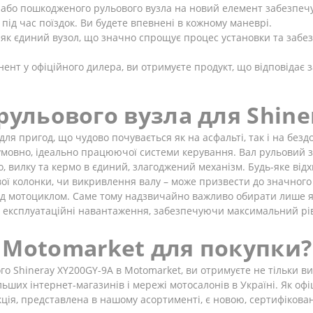
або пошкодженого рульового вузла на новий елемент забезпечу
ід час поїздок. Ви будете впевнені в кожному маневрі.
як єдиний вузол, що значно спрощує процес установки та забезп
нт у офіційного дилера, ви отримуєте продукт, що відповідає з
рульового вузла для Shine
ля пригод, що чудово почувається як на асфальті, так і на бездо
езумовно, ідеально працюючої системи керування. Вал рульовий 
, вилку та кермо в єдиний, злагоджений механізм. Будь-яке відх
ї колонки, чи викривлення валу – може призвести до значного 
д мотоциклом. Саме тому надзвичайно важливо обирати лише які
и експлуатаційні навантаження, забезпечуючи максимальний рі
 Motomarket для покупки?
 Shineray XY200GY-9A в Motomarket, ви отримуєте не тільки ви
ьших інтернет-магазинів і мережі мотосалонів в Україні. Як офіці
укція, представлена в нашому асортименті, є новою, сертифіков