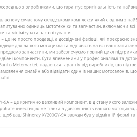
ередньо з виробниками, що гарантує оригінальність та найвищ
ласному сучасному складському комплексу, який є одним з найб
запитуваних одиниць мототехніки та запчастин, включаючи всі 
и та мінімізувати час очікування.
 це не просто продавці, а досвідчені фахівці, які прекрасно з
підійде для вашого мотоцикла та відповість на всі ваші запитанн
продаємо запчастини, ми забезпечуємо повний цикл підтримки
дбані компоненти, бути впевненими у професіоналізмі та дотри
ані в Motomarket, надається гарантія від виробників, що підтве
амовлення онлайн або відвідати один із наших мотосалонів, щоб
аїні.
-9A – це критично важливий компонент, від стану якого залежит
обите інвестицію не тільки в довговічність вашого мотоцикла, а
t, щоб ваш Shineray XY200GY-9A завжди був у відмінній формі та