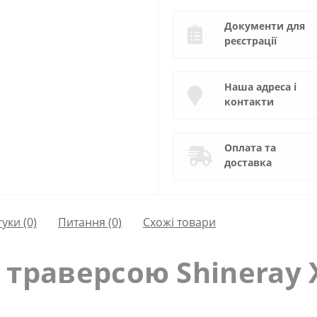
Документи для
реєстрації
Наша адреса і
контакти
Оплата та
доставка
гуки (0)
Питання
(0)
Схожі товари
 траверсою Shineray