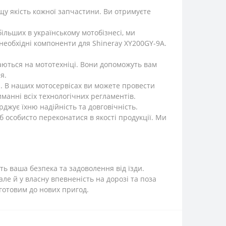
у якість кожної запчастини. Ви отримуєте
ільших в українському мотобізнесі, ми
необхідні компоненти для Shineray XY200GY-9A.
наються на мототехніці. Вони допоможуть вам
я.
. В наших мотосервісах ви можете провести
манні всіх технологічних регламентів.
рджує їхню надійність та довговічність.
 особисто переконатися в якості продукції. Ми
ь ваша безпека та задоволення від їзди.
ле й у власну впевненість на дорозі та поза
 готовим до нових пригод.