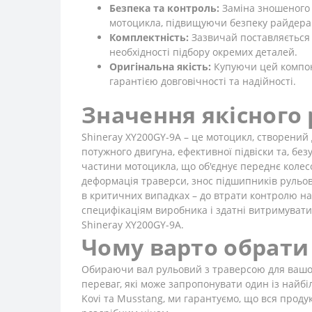
Безпека та контроль:
Заміна зношеного 
мотоцикла, підвищуючи безпеку райдера п
Комплектність:
Зазвичай поставляється 
необхідності підбору окремих деталей.
Оригінальна якість:
Купуючи цей компоне
гарантією довговічності та надійності.
Значення якісного 
Shineray XY200GY-9A – це мотоцикл, створений д
потужного двигуна, ефективної підвіски та, б
частини мотоцикла, що об'єднує переднє колесо
деформація траверси, знос підшипників рульово
в критичних випадках – до втрати контролю на
специфікаціям виробника і здатні витримуват
Shineray XY200GY-9A.
Чому варто обрати
Обираючи вал рульовий з траверсою для вашого
переваг, які може запропонувати один із найбіл
Kovi та Musstang, ми гарантуємо, що вся прод