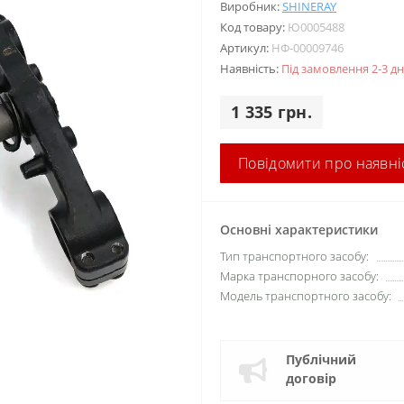
Виробник:
SHINERAY
Код товару:
Ю0005488
Артикул:
НФ-00009746
Наявність:
Під замовлення 2-3 дн
1 335 грн.
Повідомити про наявні
Основні характеристики
Тип транспортного засобу:
Марка транспорного засобу:
Модель транспортного засобу:
Публічний
договір