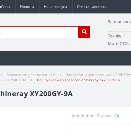
в’язок
Новини
Наші послуги
Оплата і доставка
Запчастини
Техніка :
Мото СТО :
Запчастини для мотоциклів
Запчастини для мотоциклів SHINERA
XY200-250GY-9A
Вал рульовий з траверсою Shineray XY200GY-9A
hineray XY200GY-9A
Відгуки:
(0)