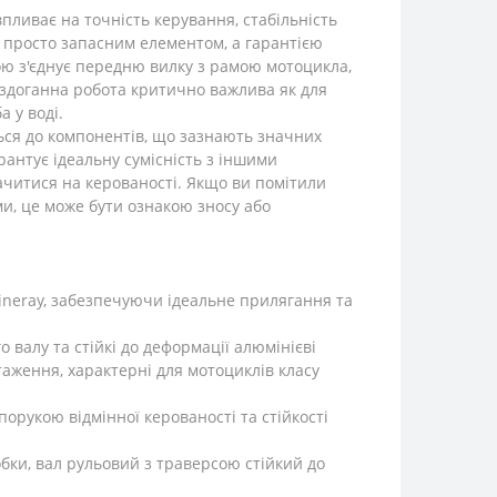
ливає на точність керування, стабільність
не просто запасним елементом, а гарантією
ою з'єднує передню вилку з рамою мотоцикла,
бездоганна робота критично важлива як для
а у воді.
ться до компонентів, що зазнають значних
антує ідеальну сумісність з іншими
начитися на керованості. Якщо ви помітили
уми, це може бути ознакою зносу або
ineray, забезпечуючи ідеальне прилягання та
валу та стійкі до деформації алюмінієві
таження, характерні для мотоциклів класу
орукою відмінної керованості та стійкості
бки, вал рульовий з траверсою стійкий до