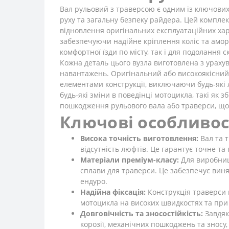
Вал рульовий з траверсою є одним із ключових
руху та загальну безпеку райдера. Цей компле
відновлення оригінальних експлуатаційних хар
забезпечуючи надійне кріплення коліс та амор
комфортної їзди по місту, так і для подолання 
Кожна деталь цього вузла виготовлена з урахув
навантажень. Оригінальний або високоякісний 
елементами конструкції, виключаючи будь-які л
будь-які зміни в поведінці мотоцикла, такі як 
пошкодження рульового вала або траверси, що 
Ключові особливос
Висока точність виготовлення:
Вал та т
відсутність люфтів. Це гарантує точне т
Матеріали преміум-класу:
Для виробницт
сплави для траверси. Це забезпечує виня
ендуро.
Надійна фіксація:
Конструкція траверси г
мотоцикла на високих швидкостях та при
Довговічність та зносостійкість:
Завдяк
корозії, механічних пошкоджень та зносу