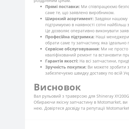
роздрібним цінам.
Прямі поставки:
Ми співпрацюємо безпос
саме те, що заявлено виробником.
Широкий асортимент:
Завдяки нашому в
підтримуємо в наявності сотні найбільш 
Це дозволяє оперативно виконувати заявк
Професійна підтримка:
Наші менеджери –
обрати саме ту запчастину, яка ідеально 
Сервісне обслуговування:
Ми не просто 
кваліфікований ремонт та встановити при
Гарантія якості:
На всі запчастини, придб
Зручність покупки:
Ви можете зробити з
забезпечуємо швидку доставку по всій Укр
Висновок
Вал рульовий з траверсою для Shineray XY200GY
Обираючи якісну запчастину в Motomarket, ви р
нею. Довіртеся досвіду та репутації Motomarke