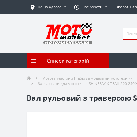
Наша адреса
Час роботи
Зворотній з
Список категорій
Мотозапчастини Підбір за моделями мототехніки
Запчастини для мотоцикла SHINERAY X-TRAIL 200-250 
Вал рульовий з траверсою S