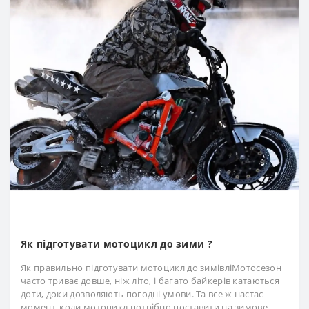
Як підготувати мотоцикл до зими ?
Як правильно підготувати мотоцикл до зимівліМотосезон
часто триває довше, ніж літо, і багато байкерів катаються
доти, доки дозволяють погодні умови. Та все ж настає
момент, коли мотоцикл потрібно поставити на зимове