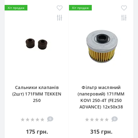
Хіт продаж
Хіт продаж
Сальники клапанів
Фільтр масляний
(2шт) 171FMM TEKKEN
(паперовий) 171FMM
250
KOVI 250-4T (FE250
ADVANCE) 12х50х38
0
0
175 грн.
315 грн.