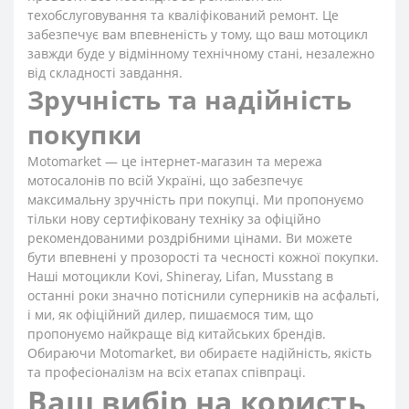
техобслуговування та кваліфікований ремонт. Це
забезпечує вам впевненість у тому, що ваш мотоцикл
завжди буде у відмінному технічному стані, незалежно
від складності завдання.
Зручність та надійність
покупки
Motomarket — це інтернет-магазин та мережа
мотосалонів по всій Україні, що забезпечує
максимальну зручність при покупці. Ми пропонуємо
тільки нову сертифіковану техніку за офіційно
рекомендованими роздрібними цінами. Ви можете
бути впевнені у прозорості та чесності кожної покупки.
Наші мотоцикли Kovi, Shineray, Lifan, Musstang в
останні роки значно потіснили суперників на асфальті,
і ми, як офіційний дилер, пишаємося тим, що
пропонуємо найкраще від китайських брендів.
Обираючи Motomarket, ви обираєте надійність, якість
та професіоналізм на всіх етапах співпраці.
Ваш вибір на користь