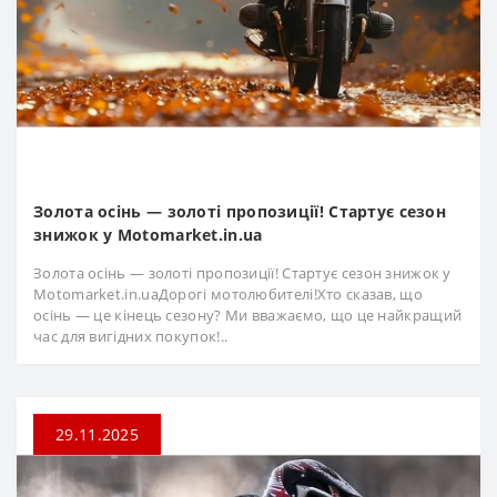
Золота осінь — золоті пропозиції! Стартує сезон
знижок у Motomarket.in.ua
Золота осінь — золоті пропозиції! Стартує сезон знижок у
Motomarket.in.uaДорогі мотолюбителі!Хто сказав, що
осінь — це кінець сезону? Ми вважаємо, що це найкращий
час для вигідних покупок!..
29.11.2025