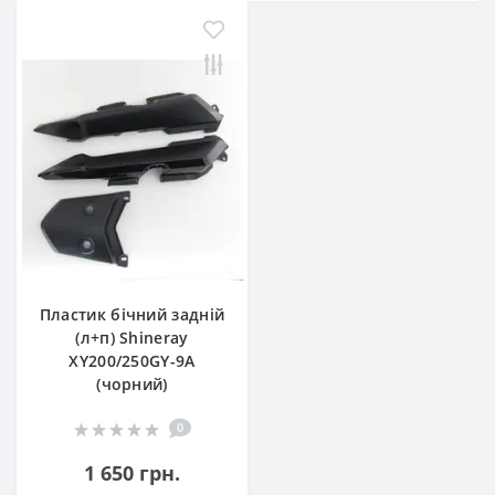
Пластик бічний задній
(л+п) Shineray
XY200/250GY-9A
(чорний)
0
1 650 грн.