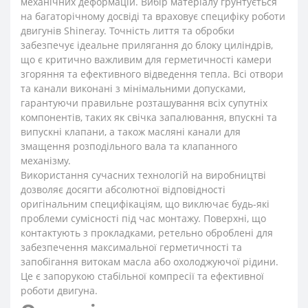
механічних деформацій. Вибір матеріалу ґрунтується
на багаторічному досвіді та враховує специфіку роботи
двигунів Shineray. Точність лиття та обробки
забезпечує ідеальне прилягання до блоку циліндрів,
що є критично важливим для герметичності камери
згоряння та ефективного відведення тепла. Всі отвори
та канали виконані з мінімальними допусками,
гарантуючи правильне розташування всіх супутніх
компонентів, таких як свічка запалювання, впускні та
випускні клапани, а також масляні канали для
змащення розподільного вала та клапанного
механізму.
Використання сучасних технологій на виробництві
дозволяє досягти абсолютної відповідності
оригінальним специфікаціям, що виключає будь-які
проблеми сумісності під час монтажу. Поверхні, що
контактують з прокладками, ретельно оброблені для
забезпечення максимальної герметичності та
запобігання витокам масла або охолоджуючої рідини.
Це є запорукою стабільної компресії та ефективної
роботи двигуна.