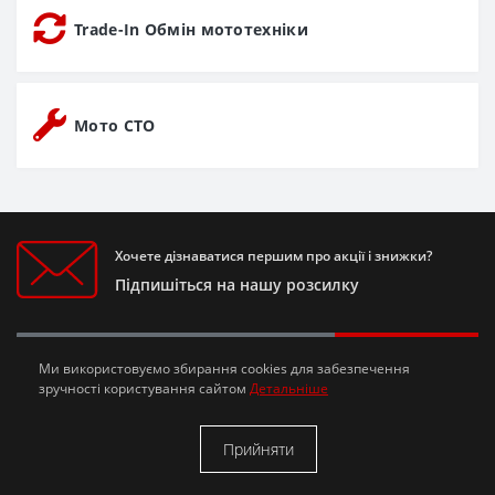
Trade-In Обмін мототехніки
Мото СТО
Хочете дізнаватися першим про акції і знижки?
Підпишіться на нашу розсилку
Підписатися
Ми використовуємо збирання cookies для забезпечення
зручності користування сайтом
Детальніше
Я прочитав
Політика конфіденційності
і згоден з вимогами
Прийняти
Інформація