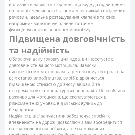
впливають на якість згоряння, що веде до підвищення
паливної ефективності та зниження викидів шкідливих
речовин. Ідеальне розташування клапанів та їхніх
напрямних забезпечує плавне та точне
функціонування клапанного механізму.
Підвищена довговічність
та надійність
Обираючи дану головку циліндра, ви інвестуєте в
довговічність вашого мотоцикла. Завдяки
високоякісним матеріалам та ретельному контролю на
всіх етапах виробництва, виріб відрізняється
підвищеною стійкістю до зносу, вібрацій та
екстремальних температурних перепадів. Це особливо
важливо для мотоциклів, що експлуатуються в
різноманітних умовах, від міських вулиць до
бездоріжжя.
Надійність цієї запчастини забезпечує спокій та
впевненість на дорозі, дозволяючи вам зосередитися
на задоволенні від поїздки, а не на можливих
проблемах з двигуном. Ви будете впевнені, що двигун