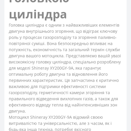
циліндра
Головка циліндра є одним з найважливіших елементів
двигуна внутрішнього згоряння, що відіграє ключову
роль у процесах газорозподілу та згоряння паливно-
повітряної суміші. Вона безпосередньо впливає на
потужність, економічність та загальний термін служби
двигуна вашого мотоцикла. Представляємо вашій увазі
високоякісну головку циліндра, спеціально розроблену
для моделі Shineray XY200GY-9A, яка гарантує
оптимальну роботу двигуна та відновлення його
первинних характеристик. Ця запчастина є критично
важливою для підтримки ефективності системи
газорозподілу, герметичності камери згоряння та
правильного відведення вихлопних газів, а також для
ефективного відводу тепла від найінтенсивніших зон
двигуна.
Мотоцикл Shineray XY200GY-9A відомий своєю
витривалістю та універсальністю, але з часом, як і
будь-яка інша техніка, потребує якісного