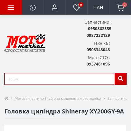
0
0
UAH
Запчастини :
0950862535
0987232129
Техніка :
0508348048
Мото СТО :
0937481096
Мотозапчастини Підбір за моделями мототехніки
Запчастини д
Головка циліндра Shineray XY200GY-9A