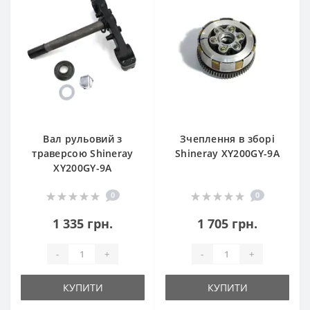
Вал рульовий з
Зчеплення в зборі
траверсою Shineray
Shineray XY200GY-9A
XY200GY-9A
0
0
1 335 грн.
1 705 грн.
-
+
-
+
КУПИТИ
КУПИТИ