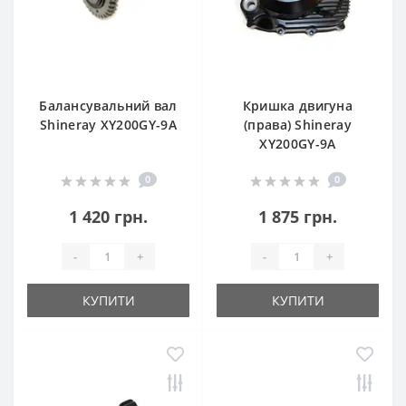
Балансувальний вал
Кришка двигуна
Shineray XY200GY-9A
(права) Shineray
XY200GY-9A
0
0
1 420 грн.
1 875 грн.
-
+
-
+
КУПИТИ
КУПИТИ