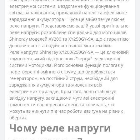
електричної системи. Бездоганне функціонування
світла, запалювання, приладової панелі та ефективне
заряджання акумулятора — усе це забезпечує якісне
реле напруги. Представляємо вашій увазі оригінальне
реле напруги, розроблене спеціально для мотоциклів
Shineray моделей XY200 та XY250GY-9A, що є гарантією
довговічності та надійності вашої мототехніки.
Реле напруги Shineray XY200/250GY-9A — це ключовий
компонент, який відіграє роль "серця" електричної
системи мотоцикла. Його основна функція полягає у
перетворенні змінного струму, що виробляється
генератором, на постійний струм, необхідний для
заряджання акумулятора та живлення всіх
електричних приладів. Крім того, воно стабілізує
вихідну напругу, захищаючи чутливі електронні
компоненти від перевантажень та коливань, які
можуть виникнути під час роботи двигуна на різних
обертах.
Чому реле напруги