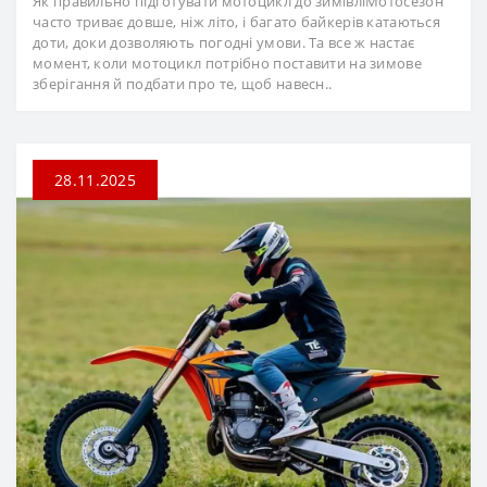
Як правильно підготувати мотоцикл до зимівліМотосезон
часто триває довше, ніж літо, і багато байкерів катаються
доти, доки дозволяють погодні умови. Та все ж настає
момент, коли мотоцикл потрібно поставити на зимове
зберігання й подбати про те, щоб навесн..
28.11.2025