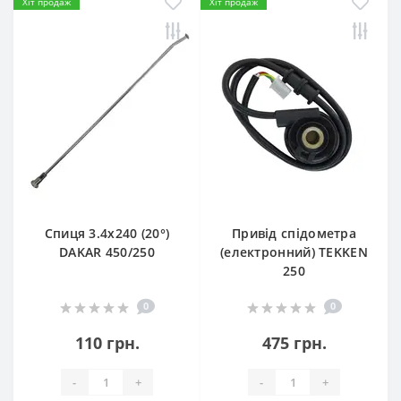
Хіт продаж
Хіт продаж
Спиця 3.4х240 (20°)
Привід спідометра
DAKAR 450/250
(електронний) TEKKEN
250
0
0
110 грн.
475 грн.
-
+
-
+