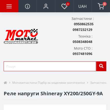
0
0
UAH
Запчастини :
0950862535
0987232129
Техніка :
0508348048
Мото СТО :
0937481096
Мотозапчастини Підбір за моделями мототехніки
Запчастини д
Реле напруги Shineray XY200/250GY-9A