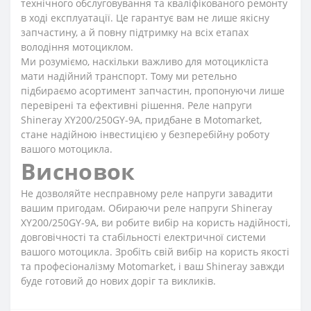
технічного обслуговування та кваліфікованого ремонту
в ході експлуатації. Це гарантує вам не лише якісну
запчастину, а й повну підтримку на всіх етапах
володіння мотоциклом.
Ми розуміємо, наскільки важливо для мотоцикліста
мати надійний транспорт. Тому ми ретельно
підбираємо асортимент запчастин, пропонуючи лише
перевірені та ефективні рішення. Реле напруги
Shineray XY200/250GY-9A, придбане в Motomarket,
стане надійною інвестицією у безперебійну роботу
вашого мотоцикла.
Висновок
Не дозволяйте несправному реле напруги завадити
вашим пригодам. Обираючи реле напруги Shineray
XY200/250GY-9A, ви робите вибір на користь надійності,
довговічності та стабільності електричної системи
вашого мотоцикла. Зробіть свій вибір на користь якості
та професіоналізму Motomarket, і ваш Shineray завжди
буде готовий до нових доріг та викликів.