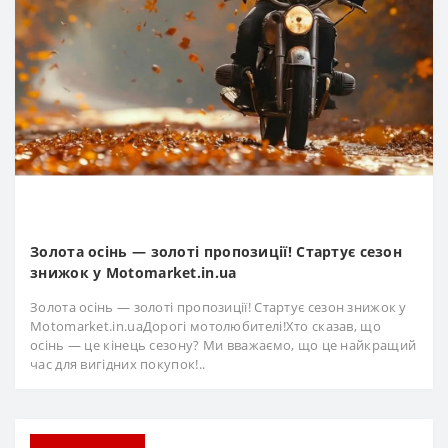
Золота осінь — золоті пропозиції! Стартує сезон
знижок у Motomarket.in.ua
Золота осінь — золоті пропозиції! Стартує сезон знижок у
Motomarket.in.uaДорогі мотолюбителі!Хто сказав, що
осінь — це кінець сезону? Ми вважаємо, що це найкращий
час для вигідних покупок!..