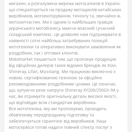
магазин, а розгалужена мережа мотосалонів в Україні,
що спеціалізується на продажу мотоциклів китайських
виробників, мотоекіпірування, тюнінгу та, звичайно ж,
мотозапчастин. Ми є одним із найбільших гравців
українського мотобізнесу, маючи власний сучасний
складський комплекс. Це дозволяє нам підтримувати в
наявності сотні найбільш затребуваних позицій
мототехніки та оперативно виконувати замовлення як
роздрібних, так і оптових клієнтів.
Motomarket пишається тим, що пропонує продукцію
від офіційних дилерів таких відомих брендів, як Kovi,
Shineray, Lifan, Musstang. Ми працюємо виключно з
новою, сертифікованою технікою за офіційно
рекомендованими роздрібними цінами. Це означає,
що, купуючи реле напруги Shineray XY200/250GY-9A у
нас, ви отримуєте оригінальну деталь високої якості,
що відповідає всім стандартам виробника.
Вся мототехніка, яку ми пропонуємо, проходить
обов'язкову передпродажну підготовку та
забезпечується гарантією від виробників. Наші
мотосервіси готові надати повний спектр послуг з