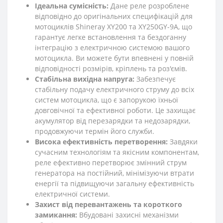
Ідеальна сумісність:
Дане реле розроблене
відповідно до оригінальних специфікацій для
мотоциклів Shineray XY200 та XY250GY-9A, що
гарантує легке встановлення та бездоганну
інтеграцію з електричною системою вашого
мотоцикла. Ви можете бути впевнені у повній
відповідності розмірів, кріплень та роз'ємів.
Стабільна вихідна напруга:
Забезпечує
стабільну подачу електричного струму до всіх
систем мотоцикла, що є запорукою їхньої
довговічної та ефективної роботи. Це захищає
акумулятор від перезарядки та недозарядки,
продовжуючи термін його служби.
Висока ефективність перетворення:
Завдяки
сучасним технологіям та якісним компонентам,
реле ефективно перетворює змінний струм
генератора на постійний, мінімізуючи втрати
енергії та підвищуючи загальну ефективність
електричної системи.
Захист від перевантажень та короткого
замикання:
Вбудовані захисні механізми