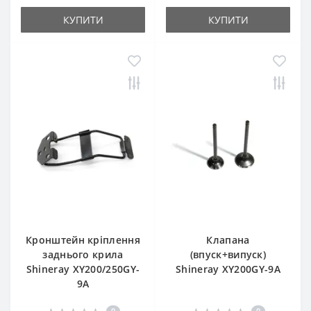
КУПИТИ
КУПИТИ
Кронштейн кріплення
Клапана
заднього крила
(впуск+випуск)
Shineray XY200/250GY-
Shineray XY200GY-9A
9A
0
0