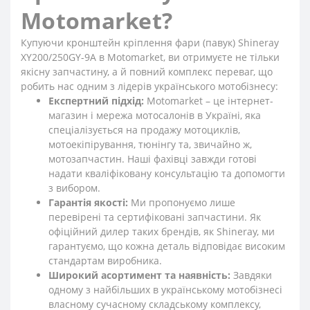
Motomarket?
Купуючи кронштейн кріплення фари (павук) Shineray
XY200/250GY-9A в Motomarket, ви отримуєте не тільки
якісну запчастину, а й повний комплекс переваг, що
робить нас одним з лідерів українського мотобізнесу:
Експертний підхід:
Motomarket – це інтернет-
магазин і мережа мотосалонів в Україні, яка
спеціалізується на продажу мотоциклів,
мотоекіпірування, тюнінгу та, звичайно ж,
мотозапчастин. Наші фахівці завжди готові
надати кваліфіковану консультацію та допомогти
з вибором.
Гарантія якості:
Ми пропонуємо лише
перевірені та сертифіковані запчастини. Як
офіційний дилер таких брендів, як Shineray, ми
гарантуємо, що кожна деталь відповідає високим
стандартам виробника.
Широкий асортимент та наявність:
Завдяки
одному з найбільших в українському мотобізнесі
власному сучасному складському комплексу,