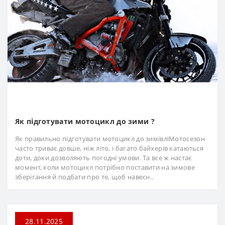
Як підготувати мотоцикл до зими ?
Як правильно підготувати мотоцикл до зимівліМотосезон
часто триває довше, ніж літо, і багато байкерів катаються
доти, доки дозволяють погодні умови. Та все ж настає
момент, коли мотоцикл потрібно поставити на зимове
зберігання й подбати про те, щоб навесн..
28.11.2025