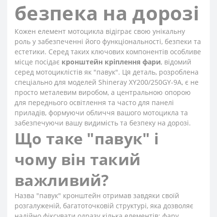
безпека на дорозі
Кожен елемент мотоцикла відіграє свою унікальну
роль у забезпеченні його функціональності, безпеки та
естетики. Серед таких ключових компонентів особливе
місце посідає
кронштейн кріплення фари
, відомий
серед мотоциклістів як "павук". Ця деталь, розроблена
спеціально для моделей Shineray XY200/250GY-9A, є не
просто металевим виробом, а центральною опорою
для переднього освітлення та часто для панелі
приладів, формуючи обличчя вашого мотоцикла та
забезпечуючи вашу видимість та безпеку на дорозі.
Що таке "павук" і
чому він такий
важливий?
Назва "павук" кронштейн отримав завдяки своїй
розгалуженій, багатоточковій структурі, яка дозволяє
надійно фіксувати одразу кілька елементів: фару