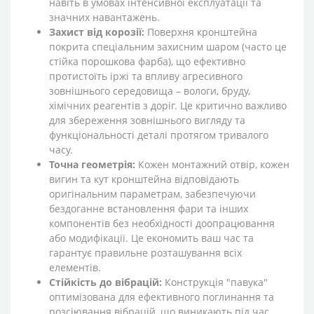
навіть в умовах інтенсивної експлуатації та
значних навантажень.
Захист від корозії:
Поверхня кронштейна
покрита спеціальним захисним шаром (часто це
стійка порошкова фарба), що ефективно
протистоїть іржі та впливу агресивного
зовнішнього середовища – вологи, бруду,
хімічних реагентів з доріг. Це критично важливо
для збереження зовнішнього вигляду та
функціональності деталі протягом тривалого
часу.
Точна геометрія:
Кожен монтажний отвір, кожен
вигин та кут кронштейна відповідають
оригінальним параметрам, забезпечуючи
бездоганне встановлення фари та інших
компонентів без необхідності доопрацювання
або модифікації. Це економить ваш час та
гарантує правильне розташування всіх
елементів.
Стійкість до вібрацій:
Конструкція "павука"
оптимізована для ефективного поглинання та
розсіювання вібрацій, що виникають під час