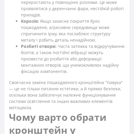
переростають у повноцінні розломи. Це може
проявлятися у деренчанні фари, нестійкій роботі
приладів.
Корозія:
Якщо захисне покриття було
пошкоджене, агресивне середовище може
спричинити іржу, яка послаблює структуру
металу і робить деталь ненадійною.
Розбиті отвори:
Часта затяжка та відкручування
болтів, а також постійні вібрації можуть
призвести до розбиття або деформації
монтажних отворів, що унеможливлює надійну
фіксацію компонентів.
Своєчасна заміна пошкодженого кронштейна "павука"
— це не тільки питання естетики, а й прямої безпеки,
оскільки вона забезпечує належне функціонування
системи освітлення та інших важливих елементів
мотоцикла.
Чому варто обрати
кронштейн у