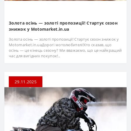
Золота осінь — золоті пропозиції! Стартує сезон
знижок у Motomarket.in.ua
Золота осінь — золоті пропозиції! Стартує сезон знижок у
Motomarket.in.uaДорогі мотолюбителі!Хто сказав, що
осінь — це кінець сезону? Ми вважаємо, що це найкращий
час для вигідних покупок!..
29.11.2025