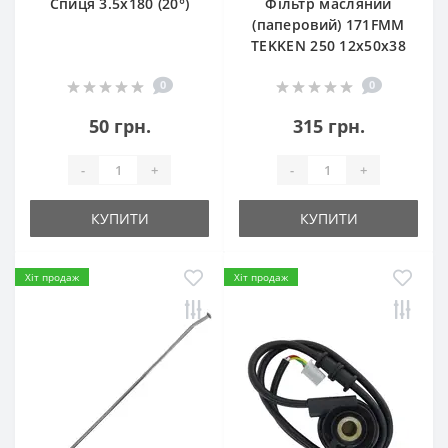
Спиця 3.5х180 (20°)
Фільтр масляний
(паперовий) 171FMM
TEKKEN 250 12х50х38
0
0
50 грн.
315 грн.
-
+
-
+
КУПИТИ
КУПИТИ
Хіт продаж
Хіт продаж