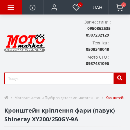
0
0
UAH
Запчастини :
0950862535
0987232129
Техніка :
0508348048
Мото СТО :
0937481096
Мотозапчастини Підбір за деталями мототехніки
Кронштейн крі
Кронштейн кріплення фари (павук)
Shineray XY200/250GY-9A