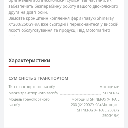
оригінальні або високоякісні сумісні запчастини, які
забезпечать безперебійну роботу вашого двоколісного
друга на довгі роки.
Замовте кронштейн кріплення фари (павук) Shineray
XY200/250GY-9A вже сьогодні і переконайтеся у високій
якості обслуговування та продукції від Motomarket!
```
Характеристики
СУМІСНІСТЬ З ТРАНСПОРТОМ
Тип транспортного засобу
Мотоцикли
Марка транспорного засобу
SHINERAY
Модель транспортного
Мотоцикл SHINERAY X-TRAIL
засобу
200 (XY 200GY-9A),Мотоцикл
SHINERAY X-TRAIL 250 (XY
250GY-9A)