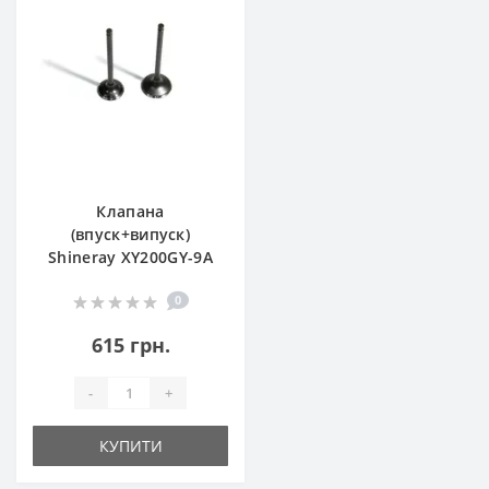
Клапана
(впуск+випуск)
Shineray XY200GY-9A
0
615 грн.
-
+
КУПИТИ