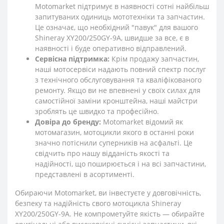
Motomarket підтримує в наявності сотні найбільш
запитуваних одиниць мототехніки та запчастин.
Це означає, що необхідний "павук" для вашого
Shineray XY200/250GY-9A, швидше за все, є в
наявності і буде оперативно відправлений.
Сервісна підтримка:
Крім продажу запчастин,
наші мотосервіси надають повний спектр послуг
з технічного обслуговування та кваліфікованого
ремонту. Якщо ви не впевнені у своїх силах для
самостійної заміни кронштейна, наші майстри
зроблять це швидко та професійно.
Довіра до бренду:
Motomarket відомий як
мотомагазин, мотоцикли якого в останні роки
значно потіснили суперників на асфальті. Це
свідчить про нашу відданість якості та
надійності, що поширюється і на всі запчастини,
представлені в асортименті.
Обираючи Motomarket, ви інвестуєте у довговічність,
безпеку та надійність свого мотоцикла Shineray
XY200/250GY-9A. Не компрометуйте якість — обирайте