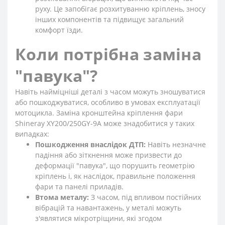
руху. Це запобігає розхитуванню кріплень, зносу
інших компонентів та підвищує загальний
комфорт їзди.
Коли потрібна заміна
"павука"?
Навіть найміцніші деталі з часом можуть зношуватися
або пошкоджуватися, особливо в умовах експлуатації
мотоцикла. Заміна кронштейна кріплення фари
Shineray XY200/250GY-9A може знадобитися у таких
випадках:
Пошкодження внаслідок ДТП:
Навіть незначне
падіння або зіткнення може призвести до
деформації "павука", що порушить геометрію
кріплень і, як наслідок, правильне положення
фари та панелі приладів.
Втома металу:
З часом, під впливом постійних
вібрацій та навантажень, у металі можуть
з'являтися мікротріщини, які згодом