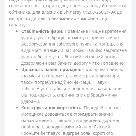
головного світла, приладову панель, а іноді й елементи
обтічника. Для власників Shineray XY200/250GY-9A це
не просто деталь, а незамінний компонент, що
гарантує:
Стабільність фари:
Правильне і міцне кріплення
фари усуває вібрації, що можуть призвести до
розфокусування світлового пучка та погіршення
видимості в темний час доби. Надійно закріплена
фара забезпечує стабільний світловий потік,
дозволяючи вам бачити дорогу чітко і впевнено.
Цілісність панелі приладів:
Приладова панель,
що містить спідометр, тахометр та індикатори,
також потребує надійної фіксації. "Павук"
забезпечує її стабільне положення, захищаючи
від пошкоджень, спричинених вібраціями чи
ударами.
Конструктивну жорсткість:
Передній частині
мотоцикла доводиться витримувати значні
навантаження — вібрації від двигуна, дорожні
нерівності, аеродинамічний опір. Якісний
кронштейн "павук" відіграє роль жорсткого