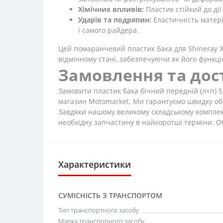
Хімічних впливів:
Пластик стійкий до ді
Ударів та подряпин:
Еластичність матері
і самого райдера.
Цей помаранчевий пластик бака для Shineray XY
відмінному стані, забезпечуючи як його функці
Замовлення та дос
Замовити пластик бака бічний передній (л+п) 
магазин Motomarket. Ми гарантуємо швидку обр
Завдяки нашому великому складському комплексу
необхідну запчастину в найкоротші терміни. О
Характеристики
СУМІСНІСТЬ З ТРАНСПОРТОМ
Тип транспортного засобу
Марка транспорного засобу