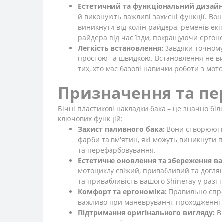
Естетичний та функціональний дизайн
й виконують важливі захисні функції. Во
виникнути від колін райдера, ременів ек
райдера під час їзди, покращуючи ергоно
Легкість встановлення:
Завдяки точному
простою та швидкою. Встановлення не ви
тих, хто має базові навички роботи з мот
Призначення та пе
Бічні пластикові накладки бака – це значно бі
ключових функцій:
Захист паливного бака:
Вони створюють 
фарби та вм'ятин, які можуть виникнути 
та перефарбовування.
Естетичне оновлення та збереження ва
мотоциклу свіжий, привабливий та доглян
та привабливість вашого Shineray у разі
Комфорт та ергономіка:
Правильно спрое
важливо при маневруванні, проходженні п
Підтримання оригінального вигляду:
В