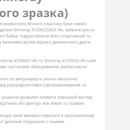
ого зразка)
сокоякісного бічного пластику бака нового
моделям Shineray XY200/250GY-9A, забезпечуючи
ого байка, підкреслюючи його спортивний та
 важливих вузлів вашого двоколісного друга.
neray XY200GY-9A та Shineray XY250GY-9A саме
іншими частинами облицювання, виключаючи
датністю витримувати значні механічні
і від ультрафіолетового випромінювання та
е рішення дозволяє оновити зовнішній вигляд
ідтінках або фактурі між лівою та правою
льору, який використовується в оригінальному
чи ідеальне поєднання з іншими