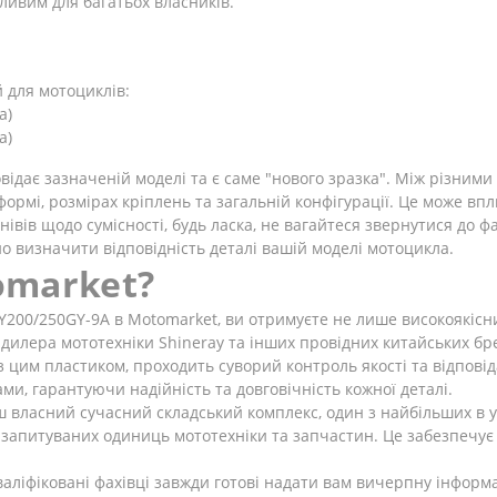
ливим для багатьох власників.
 для мотоциклів:
а)
а)
дає зазначеній моделі та є саме "нового зразка". Між різними р
формі, розмірах кріплень та загальній конфігурації. Це може вп
ів щодо сумісності, будь ласка, не вагайтеся звернутися до фа
о визначити відповідність деталі вашій моделі мотоцикла.
omarket?
200/250GY-9A в Motomarket, ви отримуєте не лише високоякісни
дилера мототехніки Shineray та інших провідних китайських бр
з цим пластиком, проходить суворий контроль якості та відпов
, гарантуючи надійність та довговічність кожної деталі.
 власний сучасний складський комплекс, один з найбільших в ук
 запитуваних одиниць мототехніки та запчастин. Це забезпечує
аліфіковані фахівці завжди готові надати вам вичерпну інформа