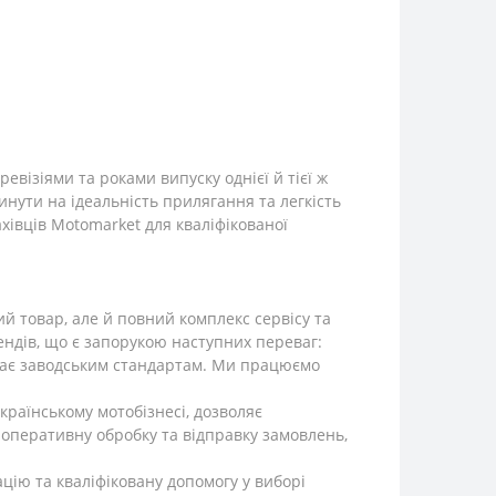
евізіями та роками випуску однієї й тієї ж
линути на ідеальність прилягання та легкість
хівців Motomarket для кваліфікованої
й товар, але й повний комплекс сервісу та
ендів, що є запорукою наступних переваг:
ідає заводським стандартам. Ми працюємо
раїнському мотобізнесі, дозволяє
 оперативну обробку та відправку замовлень,
цію та кваліфіковану допомогу у виборі