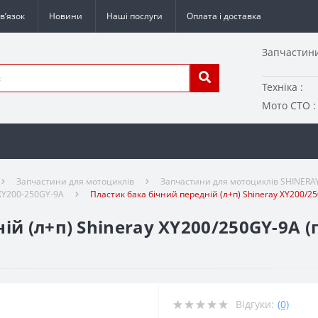
в’язок
Новини
Наші послуги
Оплата і доставка
Запчастини
Техніка :
Мото СТО :
Запчастини для мотоциклів
Запчастини для мотоциклів SHINERA
XY200-250GY-9A
Пластик бака бічний передній (л+п) Shineray XY200/2
ій (л+п) Shineray XY200/250GY-9A 
Відгуки:
(0)