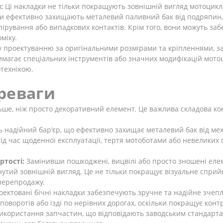
:
Ці накладки не тільки покращують зовнішній вигляд мотоцикла
ни ефективно захищають металевий паливний бак від подряпин, 
іпірування або випадкових контактів. Крім того, вони можуть за
міку.
 проектуванню за оригінальними розмірами та кріпленнями, за
магає спеціальних інструментів або значних модифікацій мото
отехнікою.
реваги
льше, ніж просто декоративний елемент. Це важлива складова ко
надійний бар'єр, що ефективно захищає металевий бак від мех
під час щоденної експлуатації, тертя мотоботами або невеликих 
ртості:
Замінивши пошкоджені, вицвілі або просто зношені елем
утий зовнішній вигляд. Це не тільки покращує візуальне сприйн
 перепродажу.
ктовані бічні накладки забезпечують зручне та надійне зчеплен
оворотів або їзді по нерівних дорогах, оскільки покращує кон
икористання запчастин, що відповідають заводським стандартам