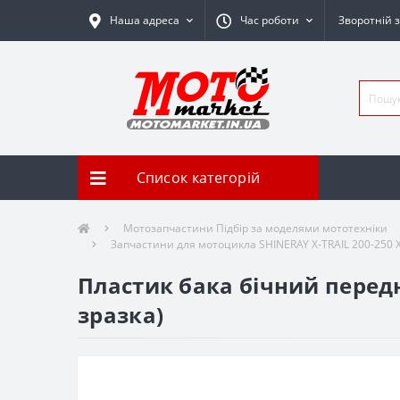
Наша адреса
Час роботи
Зворотній з
Список категорій
Мотозапчастини Підбір за моделями мототехніки
Запчастини для мотоцикла SHINERAY X-TRAIL 200-250 
Пластик бака бічний передн
зразка)