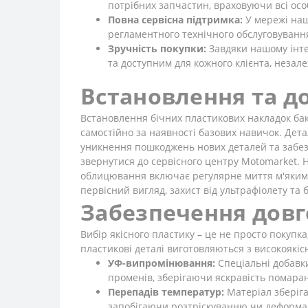
потрібних запчастин, враховуючи всі осо
Повна сервісна підтримка:
У мережі наш
регламентного технічного обслуговуванн
Зручність покупки:
Завдяки нашому інте
та доступним для кожного клієнта, незал
Встановлення та д
Встановлення бічних пластикових накладок бак
самостійно за наявності базових навичок. Дета
уникнення пошкоджень нових деталей та забезп
звернутися до сервісного центру Motomarket.
облицювання включає регулярне миття м'якими
первісний вигляд, захист від ультрафіолету та б
Забезпечення довг
Вибір якісного пластику – це не просто покупк
пластикові деталі виготовляються з високоякіс
УФ-випромінювання:
Спеціальні добавки
променів, зберігаючи яскравість помаран
Перепадів температур:
Матеріал зберігає
запобігаючи розтріскуванню чи деформац