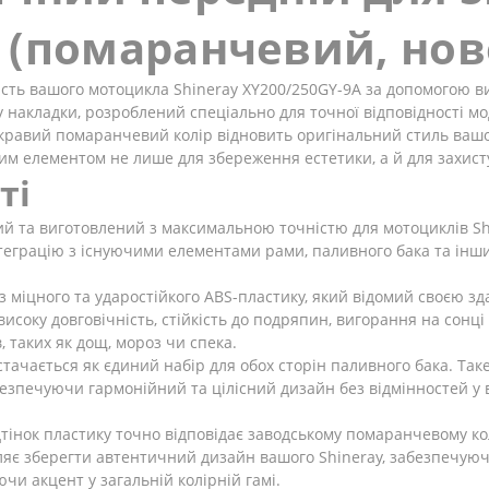
 (помаранчевий, нов
ість вашого мотоцикла Shineray XY200/250GY-9A за допомогою ви
ву накладки, розроблений спеціально для точної відповідності 
скравий помаранчевий колір відновить оригінальний стиль ваш
м елементом не лише для збереження естетики, а й для захисту
ті
й та виготовлений з максимальною точністю для мотоциклів Shi
інтеграцію з існуючими елементами рами, паливного бака та 
 міцного та ударостійкого ABS-пластику, який відомий своєю з
исоку довговічність, стійкість до подряпин, вигорання на сонц
 таких як дощ, мороз чи спека.
тачається як єдиний набір для обох сторін паливного бака. Так
зпечуючи гармонійний та цілісний дизайн без відмінностей у в
тінок пластику точно відповідає заводському помаранчевому ко
ляє зберегти автентичний дизайн вашого Shineray, забезпечую
 акцент у загальній колірній гамі.