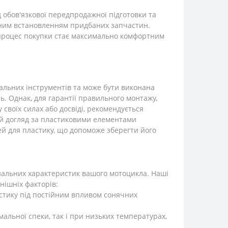
 обов'язкової передпродажної підготовки та
йним встановленням придбаних запчастин.
 процес покупки стає максимально комфортним
альних інструментів та може бути виконана
ь. Однак, для гарантії правильного монтажу,
своїх силах або досвіді, рекомендується
ий догляд за пластиковими елементами
й для пластику, що допоможе зберегти його
іональних характеристик вашого мотоцикла. Наші
нішніх факторів:
астику під постійним впливом сонячних
емальної спеки, так і при низьких температурах,