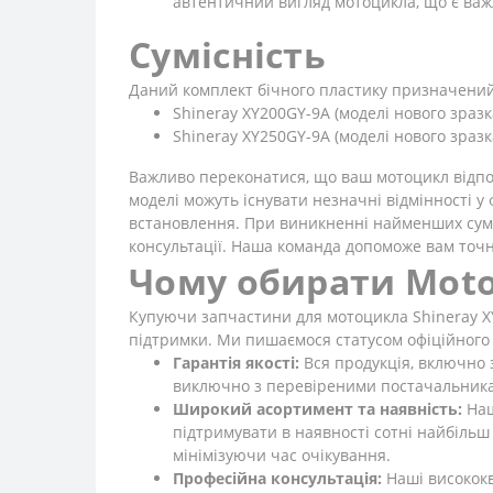
автентичний вигляд мотоцикла, що є важ
Сумісність
Даний комплект бічного пластику призначений
Shineray XY200GY-9A (моделі нового зразк
Shineray XY250GY-9A (моделі нового зразк
Важливо переконатися, що ваш мотоцикл відпові
моделі можуть існувати незначні відмінності у 
встановлення. При виникненні найменших сумнів
консультації. Наша команда допоможе вам точн
Чому обирати Mot
Купуючи запчастини для мотоцикла Shineray XY
підтримки. Ми пишаємося статусом офіційного 
Гарантія якості:
Вся продукція, включно 
виключно з перевіреними постачальниками
Широкий асортимент та наявність:
Наш
підтримувати в наявності сотні найбільш
мінімізуючи час очікування.
Професійна консультація:
Наші висококв