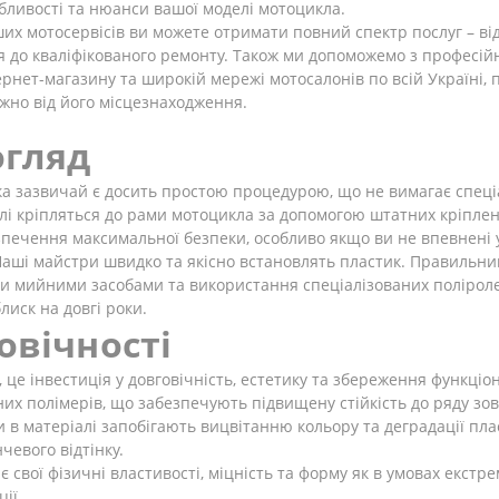
бливості та нюанси вашої моделі мотоцикла.
их мотосервісів ви можете отримати повний спектр послуг – від
я до кваліфікованого ремонту. Також ми допоможемо з професі
рнет-магазину та широкій мережі мотосалонів по всій Україні,
ежно від його місцезнаходження.
огляд
а зазвичай є досить простою процедурою, що не вимагає спеці
лі кріпляться до рами мотоцикла за допомогою штатних кріплен
ечення максимальної безпеки, особливо якщо ви не впевнені у 
 Наші майстри швидко та якісно встановлять пластик. Правильн
 мийними засобами та використання спеціалізованих поліроле
лиск на довгі роки.
овічності
а, це інвестиція у довговічність, естетику та збереження функц
них полімерів, що забезпечують підвищену стійкість до ряду зов
 в матеріалі запобігають вицвітанню кольору та деградації пл
чевого відтінку.
 свої фізичні властивості, міцність та форму як в умовах екстр
ії.