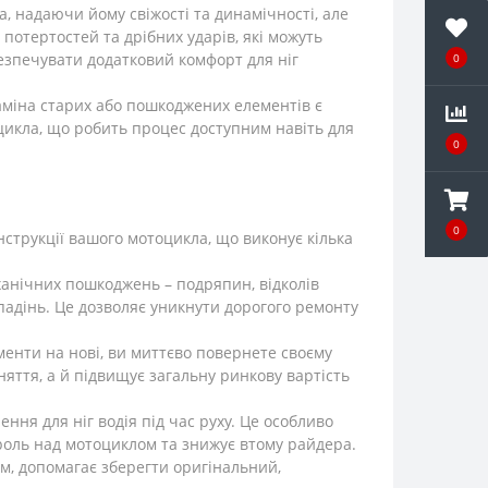
, надаючи йому свіжості та динамічності, але
потертостей та дрібних ударів, які можуть
безпечувати додатковий комфорт для ніг
0
міна старих або пошкоджених елементів є
цикла, що робить процес доступним навіть для
0
0
нструкції вашого мотоцикла, що виконує кілька
анічних пошкоджень – подряпин, відколів
падінь. Це дозволяє уникнути дорогого ремонту
енти на нові, ви миттєво повернете своєму
яття, а й підвищує загальну ринкову вартість
ня для ніг водія під час руху. Це особливо
троль над мотоциклом та знижує втому райдера.
, допомагає зберегти оригінальний,