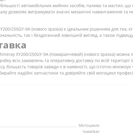
ї більшості автомобільних мийних засобів, палива та мастил, щ
алу дозволяє витримувати значні механічні навантаження та н
200/250GY-9A (нового зразка) є ідеальним рішенням для тих, х
ональність, так і бездоганний зовнішній вигляд, а також підвищ
тавка
Shineray XY200/250GY-9A (помаранчевий) (нового зразка) можна 
обку всіх замовлень та оперативну доставку по всій території 
, більшість товарів завжди є в наявності, що істотно мінімізує
бирайте надійні запчастини та довіряйте свій мотоцикл профес
Мотоцикли
SHINERAY