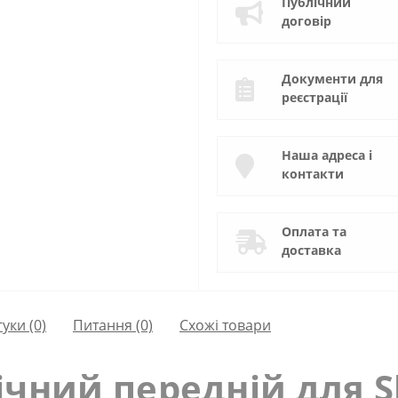
Публічний
договір
Документи для
реєстрації
Наша адреса і
контакти
Оплата та
доставка
гуки (0)
Питання
(0)
Схожі товари
ічний передній для S