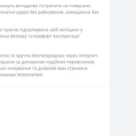
о можуть випадково потрапити на поверхню.
езначні удари без руйнування, захищаючи бак
то прагне підтримувати свій мотоцикл у
уючи безпеку та комфорт експлуатації.
легко та зручно безпосередньо через інтернет-
України за допомогою надійних перевізників.
 час очікування та дозволяє вам отримати
іоналам Motomarket!