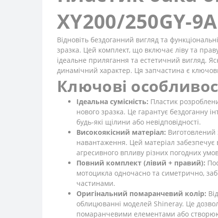
XY200/250GY-9A
Відновіть бездоганний вигляд та функціональн
зразка. Цей комплект, що включає ліву та пра
ідеальне прилягання та естетичний вигляд. Я
динамічний характер. Ця запчастина є ключови
Ключові особливос
Ідеальна сумісність:
Пластик розроблени
нового зразка. Це гарантує бездоганну 
будь-які щілини або невідповідності.
Високоякісний матеріал:
Виготовлений з
навантаження. Цей матеріал забезпечує в
агресивного впливу різних погодних умов,
Повний комплект (лівий + правий):
Пос
мотоцикла одночасно та симетрично, забе
частинами.
Оригінальний помаранчевий колір:
Від
облицюванні моделей Shineray. Це дозво
помаранчевими елементами або створюючи