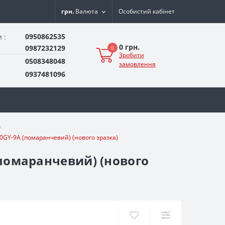
грн.
Валюта
Особистий кабінет
0950862535
 :
0 грн.
0987232129
0
Зробити
0508348048
замовлення
0937481096
Y
50GY-9A (помаранчевий) (нового зразка)
(помаранчевий) (нового