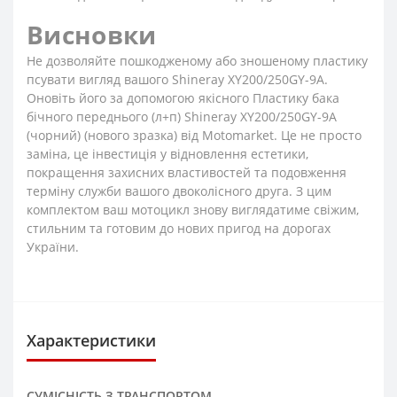
Висновки
Не дозволяйте пошкодженому або зношеному пластику
псувати вигляд вашого Shineray XY200/250GY-9A.
Оновіть його за допомогою якісного Пластику бака
бічного переднього (л+п) Shineray XY200/250GY-9A
(чорний) (нового зразка) від Motomarket. Це не просто
заміна, це інвестиція у відновлення естетики,
покращення захисних властивостей та подовження
терміну служби вашого двоколісного друга. З цим
комплектом ваш мотоцикл знову виглядатиме свіжим,
стильним та готовим до нових пригод на дорогах
України.
Характеристики
СУМІСНІСТЬ З ТРАНСПОРТОМ