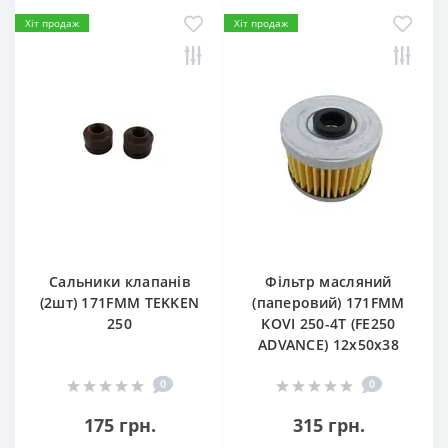
Хіт продаж
Хіт продаж
Сальники клапанів
Фільтр масляний
(2шт) 171FMM TEKKEN
(паперовий) 171FMM
250
KOVI 250-4T (FE250
ADVANCE) 12х50х38
0
0
175 грн.
315 грн.