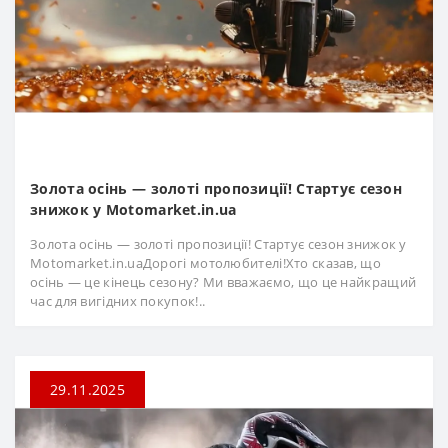
Золота осінь — золоті пропозиції! Стартує сезон
знижок у Motomarket.in.ua
Золота осінь — золоті пропозиції! Стартує сезон знижок у
Motomarket.in.uaДорогі мотолюбителі!Хто сказав, що
осінь — це кінець сезону? Ми вважаємо, що це найкращий
час для вигідних покупок!..
29.11.2025