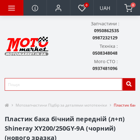
0
0
UAH
Запчастини :
0950862535
0987232129
Техніка :
0508348048
Мото СТО :
0937481096
Мотозапчастини Підбір за деталями мототехніки
Пластик бака 
Пластик бака бічний передній (л+п)
Shineray XY200/250GY-9A (чорний)
(нового зразка)