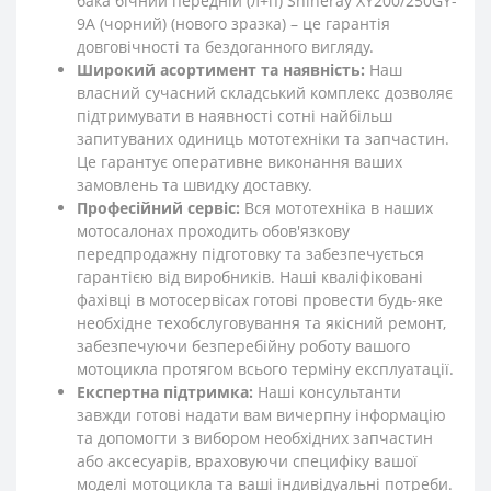
бака бічний передній (л+п) Shineray XY200/250GY-
9A (чорний) (нового зразка) – це гарантія
довговічності та бездоганного вигляду.
Широкий асортимент та наявність:
Наш
власний сучасний складський комплекс дозволяє
підтримувати в наявності сотні найбільш
запитуваних одиниць мототехніки та запчастин.
Це гарантує оперативне виконання ваших
замовлень та швидку доставку.
Професійний сервіс:
Вся мототехніка в наших
мотосалонах проходить обов'язкову
передпродажну підготовку та забезпечується
гарантією від виробників. Наші кваліфіковані
фахівці в мотосервісах готові провести будь-яке
необхідне техобслуговування та якісний ремонт,
забезпечуючи безперебійну роботу вашого
мотоцикла протягом всього терміну експлуатації.
Експертна підтримка:
Наші консультанти
завжди готові надати вам вичерпну інформацію
та допомогти з вибором необхідних запчастин
або аксесуарів, враховуючи специфіку вашої
моделі мотоцикла та ваші індивідуальні потреби.