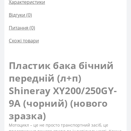
Характеристики
Відгуки (0)
Питання
(0)
Схожі товари
Пластик бака бічний
передній (л+п)
Shineray XY200/250GY-
9A (чорний) (нового
зразка)
Мотоцикл – це не просто транспортний засіб, це