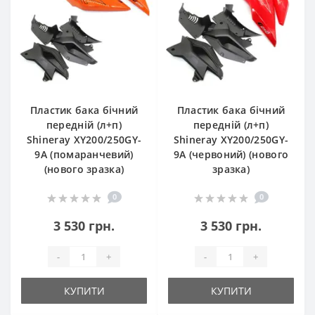
Пластик бака бічний
Пластик бака бічний
передній (л+п)
передній (л+п)
Shineray XY200/250GY-
Shineray XY200/250GY-
9A (помаранчевий)
9A (червоний) (нового
(нового зразка)
зразка)
0
0
3 530 грн.
3 530 грн.
-
+
-
+
КУПИТИ
КУПИТИ