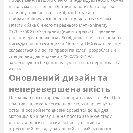
продовження вашого стилю та індивідуальності. Кожна
деталь має значення, і бічний пластик бака відіграє
ключову роль як в естетиці, так і в захисті
найважливіших компонентів. Представляємо вам
Пластик бака бічного переднього (л+п) Shineray
XY200/250GY-9A (чорний) (нового зразка) – ідеальне
рішення для оновлення або відновлення зовнішнього
вигляду вашого мотоцикла Shineray. Цей комплект, що
складається з лівої та правої панелей, розроблений
спеціально для моделей XY200/250GY-9A,
забезпечуючи бездоганну сумісність та першокласну
якість.
Оновлений дизайн та
неперевершена якість
Позначка «нового зразка» говорить сама за себе. Цей
пластик є вдосконаленою версією, яка враховує всі
останні розробки та дизайнерські тенденції для
мотоциклів Shineray. Він не просто замінює стару
деталь, а вносить свіжий, більш сучасний та
агресивний вигляд у загальний ансамбль вашого