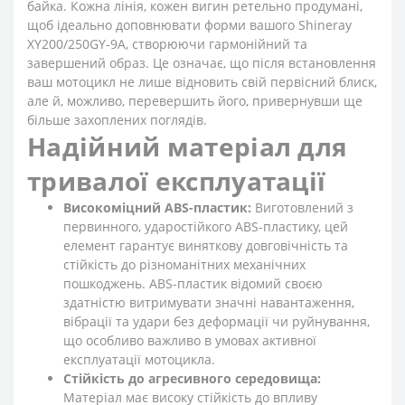
байка. Кожна лінія, кожен вигин ретельно продумані,
щоб ідеально доповнювати форми вашого Shineray
XY200/250GY-9A, створюючи гармонійний та
завершений образ. Це означає, що після встановлення
ваш мотоцикл не лише відновить свій первісний блиск,
але й, можливо, перевершить його, привернувши ще
більше захоплених поглядів.
Надійний матеріал для
тривалої експлуатації
Високоміцний ABS-пластик:
Виготовлений з
первинного, ударостійкого ABS-пластику, цей
елемент гарантує виняткову довговічність та
стійкість до різноманітних механічних
пошкоджень. ABS-пластик відомий своєю
здатністю витримувати значні навантаження,
вібрації та удари без деформації чи руйнування,
що особливо важливо в умовах активної
експлуатації мотоцикла.
Стійкість до агресивного середовища:
Матеріал має високу стійкість до впливу