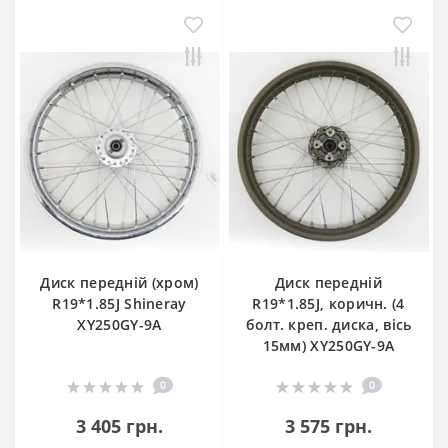
Диск передній (хром)
Диск передній
R19*1.85J Shineray
R19*1.85J, коричн. (4
XY250GY-9A
болт. креп. диска, вісь
15мм) XY250GY-9A
0
0
3 405 грн.
3 575 грн.