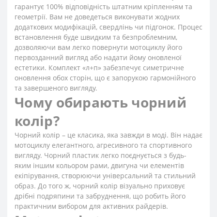
гарантує 100% відповідність штатним кріпленням та
геометрії. Вам не доведеться виконувати жодних
додаткових модифікацій, свердлінь чи підгонок. Процес
встановлення буде швидким та безпроблемним,
дозволяючи вам легко повернути мотоциклу його
первозданний вигляд або надати йому оновленої
естетики. Комплект «л+п» забезпечує симетричне
оновлення обох сторін, що є запорукою гармонійного
та завершеного вигляду.
Чому обирають чорний
колір?
Чорний колір – це класика, яка завжди в моді. Він надає
мотоциклу елегантного, агресивного та спортивного
вигляду. Чорний пластик легко поєднується з будь-
яким іншим кольором рами, двигуна чи елементів
екіпірування, створюючи універсальний та стильний
образ. До того ж, чорний колір візуально приховує
дрібні подряпини та забруднення, що робить його
практичним вибором для активних райдерів.