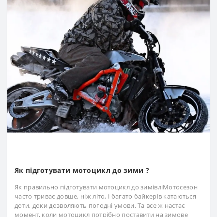
Як підготувати мотоцикл до зими ?
Як правильно підготувати мотоцикл до зимівліМотосезон
часто триває довше, ніж літо, і багато байкерів катаються
доти, доки дозволяють погодні умови. Та все ж настає
момент, коли мотоцикл потрібно поставити на зимове