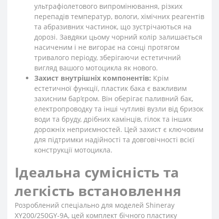
ультрафіолетового випромінювання, різких
перепадів температур, вологи, хімічних реагентів
та абразивних частинок, що зустрічаються на
дорозі. Завдяки цьому чорний колір залишається
насиченим і не вигорає на сонці протягом
тривалого періоду, зберігаючи естетичний
вигляд вашого мотоцикла як нового.
Захист внутрішніх компонентів:
Крім
естетичної функції, пластик бака є важливим
захисним бар’єром. Він оберігає паливний бак,
електропроводку та інші чутливі вузли від бризок
води та бруду, дрібних камінців, гілок та інших
дорожніх неприємностей. Цей захист є ключовим
для підтримки надійності та довговічності всієї
конструкції мотоцикла.
Ідеальна сумісність та
легкість встановлення
Розроблений спеціально для моделей Shineray
XY200/250GY-9A, цей комплект бічного пластику