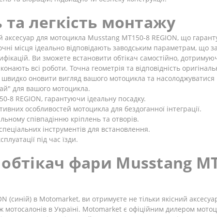
ь та легкість монтажу
 аксесуар для мотоцикла Musstang MT150-8 REGION, що гарантує
дочні місця ідеально відповідають заводським параметрам, що 
фікацій. Ви зможете встановити обтікач самостійно, дотримуюч
виконають всі роботи. Точна геометрія та відповідність оригін
 швидко оновити вигляд вашого мотоцикла та насолоджуватися
рай" для вашого мотоцикла.
50-8 REGION, гарантуючи ідеальну посадку.
тивних особливостей мотоцикла для бездоганної інтеграції.
льному співпадінню кріплень та отворів.
спеціальних інструментів для встановлення.
сплуатації під час їзди.
 обтікач фари Musstang MT
(синій) в Motomarket, ви отримуєте не тільки якісний аксесуар
 мотосалонів в Україні. Motomarket є офіційним дилером мотоци