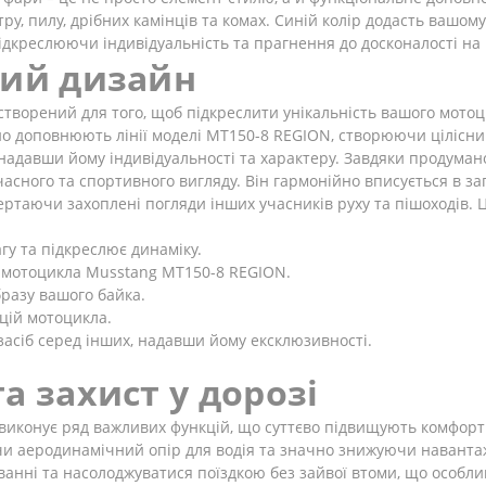
ру, пилу, дрібних камінців та комах. Синій колір додасть вашому
підкреслюючи індивідуальність та прагнення до досконалості на 
ний дизайн
творений для того, щоб підкреслити унікальність вашого мотоц
но доповнюють лінії моделі MT150-8 REGION, створюючи цілісн
, надавши йому індивідуальності та характеру. Завдяки продумано
часного та спортивного вигляду. Він гармонійно вписується в 
таючи захоплені погляди інших учасників руху та пішоходів. Ц
гу та підкреслює динаміку.
 мотоцикла Musstang MT150-8 REGION.
разу вашого байка.
цій мотоцикла.
асіб серед інших, надавши йому ексклюзивності.
а захист у дорозі
виконує ряд важливих функцій, що суттєво підвищують комфорт т
ючи аеродинамічний опір для водія та значно знижуючи наванта
ванні та насолоджуватися поїздкою без зайвої втоми, що особл