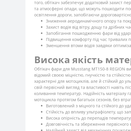
того, обтікач забезпечує додатковий захист пер
та атмосферні опади, що можуть пошкодити пов
освітлення дороги, запобігаючи дороговартісн
Зниження аеродинамічного опору та покр
Захист водія від вітру, дощу та дрібних ч
Запобігання пошкодженню фари від ударів 
Підвищення комфорту під час тривалих п
Зменшення втоми водія завдяки оптимізац
Висока якість мате
Обтікач фари для Musstang MT150-8 REGION виг
відомий своєю міцністю, гнучкістю та стійкіст
характерні для мотоциклів, але й стійкий до у
свій первісний вигляд та властивості навіть пі
коливання температур. Надійність матеріалу г
мотоцикла протягом багатьох сезонів, без втрат
Виготовлений з міцного та стійкого до уд
Стійкість до впливу ультрафіолету, що за
Висока опірність до перепадів температу
Довговічність та збереження первісного 
Надійний захист від механічних пошкодже