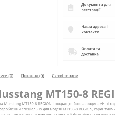
Документи для
реєстрації
Наша адреса і
контакти
Оплата та
доставка
гуки (0)
Питання
(0)
Схожі товари
usstang MT150-8 REGI
ла Musstang MT150-8 REGION і покращте його аеродинамічні ха
розроблений спеціально для моделі MT150-8 REGION, гарантуючи 
 фари – це не просто елемент стилю, а й функціональне доповн