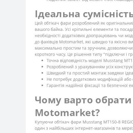
Ідеальна сумісніст
Цей обтікач фари розроблений як оригінальний
вашого байка. Усі кріпильні елементи та поса
необхідності додаткових доопрацювань чи моди
до фахівців Motomarket, які швидко та якісно 
максимально простим та зручним, дозволяючи
короткого часу. Це рішення типу "підключи і г
Точна відповідність моделі Musstang MT1
Розроблений з урахуванням усіх конструк
Швидкий та простий монтаж завдяки ідеа
Не потребує додаткових модифікацій або 
Гарантія надійної фіксації та безпечної ек
Чому варто обрати
Motomarket?
Купуючи обтікач фари Musstang MT150-8 REGION 
один з найбільших інтернет-магазинів та мереж