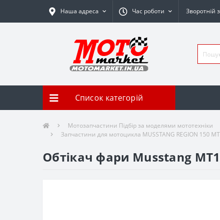
Наша адреса
Час роботи
Зворотній з
Список категорій
Мотозапчастини Підбір за моделями мототехніки
Запчастини для мотоцикла MUSSTANG REGION 150 МТ
Обтікач фари Musstang MT15