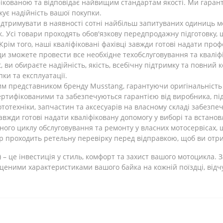
фікованою та відповідає найвищим стандартам якості. Ми гарант
ує надійність вашої покупки.
дтримувати в наявності сотні найбільш запитуваних одиниць мо
. Усі товари проходять обов'язкову передпродажну підготовку,
рім того, наші кваліфіковані фахівці завжди готові надати про
ди зможете провести все необхідне техобслуговування та кваліф
ви обираєте надійність, якість, всебічну підтримку та повний 
и та експлуатації.
м представником бренду Musstang, гарантуючи оригінальність та
ертифікованими та забезпечуються гарантією від виробника, пі
отехніки, запчастин та аксесуарів на власному складі забезпеч
вжди готові надати кваліфіковану допомогу у виборі та встанов
ного циклу обслуговування та ремонту у власних мотосервісах, 
 проходить ретельну перевірку перед відправкою, щоб ви отри
– це інвестиція у стиль, комфорт та захист вашого мотоцикла. 
еними характеристиками вашого байка на кожній поїздці, відч