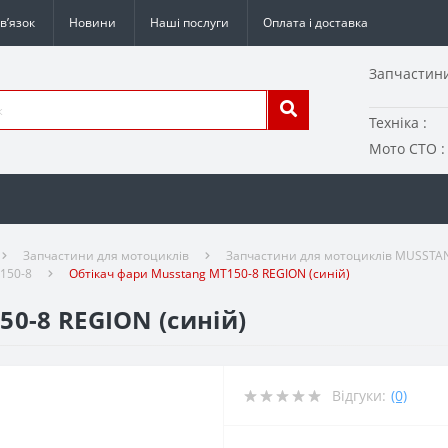
в’язок
Новини
Наші послуги
Оплата і доставка
Запчастини
Техніка :
Мото СТО :
Запчастини для мотоциклів
Запчастини для мотоциклів MUSSTA
150-8
Обтікач фари Musstang MT150-8 REGION (синій)
0-8 REGION (синій)
Відгуки:
(0)