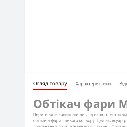
Огляд товару
Характеристики
Від
Обтікач фари M
Перетворіть зовнішній вигляд вашого мотоцик
обтікача фари синього кольору. Цей аксесуар 
доповнення до оригінального дизайну. Обтікач