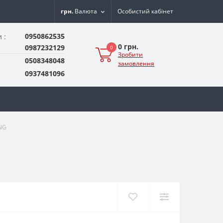
грн.
Валюта
Особистий кабінет
0950862535
 :
0 грн.
0987232129
0
Зробити
0508348048
замовлення
0937481096
NG