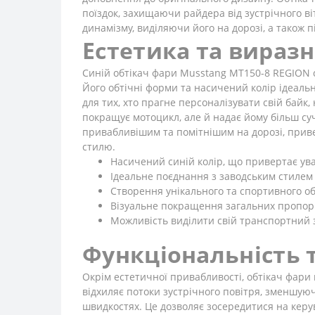
поїздок, захищаючи райдера від зустрічного віт
динамізму, виділяючи його на дорозі, а також 
Естетика та вираз
Синій обтікач фари Musstang MT150-8 REGION с
Його обтічні форми та насичений колір ідеаль
для тих, хто прагне персоналізувати свій байк
покращує мотоцикл, але й надає йому більш су
привабливішим та помітнішим на дорозі, привер
стилю.
Насичений синій колір, що привертає ува
Ідеальне поєднання з заводським стилем
Створення унікального та спортивного об
Візуальне покращення загальних пропор
Можливість виділити свій транспортний з
Функціональність т
Окрім естетичної привабливості, обтікач фари 
відхиляє потоки зустрічного повітря, зменшу
швидкостях. Це дозволяє зосередитися на керу