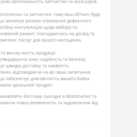
уємо оригінальність запчастин та аксесуарів,
тотехніки та запчастин, тому ваш обтікач буде
 що мінімізує ризики отримання дефектного
фесійну консультацію щодо вибору та
ікований ремонт, покладаючись на досвід та
комплекс послуг для вашого мотоцикла,
 високу якість продукції.
дтверджуючи їхню надійність та безпеку.
ує швидку доставку та наявність.
ленні, відповідаючи на всі ваші запитання.
що забезпечує довговічність вашого байка.
мали ідеальний продукт.
Замовляйте його вже сьогодні в Motomarket та
уваючи повну впевненість та задоволення від