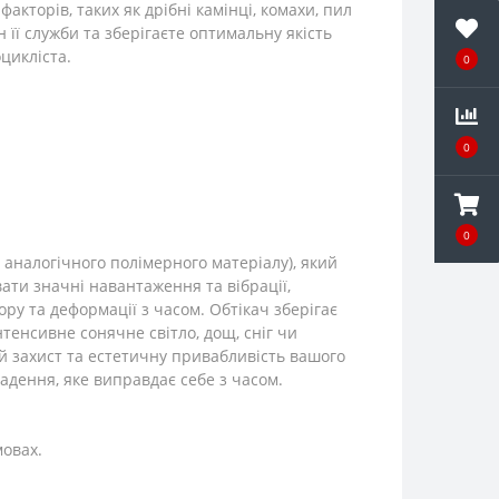
акторів, таких як дрібні камінці, комахи, пил
її служби та зберігаєте оптимальну якість
цикліста.
0
0
0
 аналогічного полімерного матеріалу), який
вати значні навантаження та вібрації,
ру та деформації з часом. Обтікач зберігає
нтенсивне сонячне світло, дощ, сніг чи
й захист та естетичну привабливість вашого
ладення, яке виправдає себе з часом.
мовах.