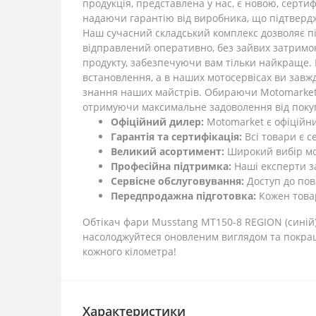
продукція, представлена у нас, є новою, серти
надаючи гарантію від виробника, що підтвердж
Наш сучасний складський комплекс дозволяє пі
відправлений оперативно, без зайвих затримок
продукту, забезпечуючи вам тільки найкраще. К
встановлення, а в наших мотосервісах ви завж
знання наших майстрів. Обираючи Motomarket, 
отримуючи максимальне задоволення від покупк
Офіційний дилер:
Motomarket є офіційни
Гарантія та сертифікація:
Всі товари є с
Великий асортимент:
Широкий вибір мот
Професійна підтримка:
Наші експерти за
Сервісне обслуговування:
Доступ до пов
Передпродажна підготовка:
Кожен товар
Обтікач фари Musstang MT150-8 REGION (синій) 
насолоджуйтеся оновленим виглядом та покращ
кожного кілометра!
Характеристики