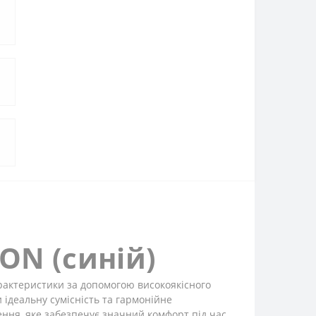
ON (синій)
рактеристики за допомогою високоякісного
ідеальну сумісність та гармонійне
ення, яке забезпечує значний комфорт під час