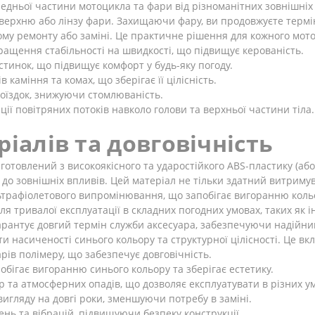
едньої частини мотоцикла та фари від різноманітних зовнішніх ф
ерхню або лінзу фари. Захищаючи фару, ви продовжуєте термін 
ому ремонту або заміні. Це практичне рішення для кожного мото
ащення стабільності на швидкості, що підвищує керованість.
астинок, що підвищує комфорт у будь-яку погоду.
каміння та комах, що зберігає її цілісність.
оїздок, знижуючи стомлюваність.
ії повітряних потоків навколо голови та верхньої частини тіла.
ріалів та довговічність
отовлений з високоякісного та ударостійкого ABS-пластику (або
ю до зовнішніх впливів. Цей матеріал не тільки здатний витриму
льтрафіолетового випромінювання, що запобігає вигоранню кольо
сля тривалої експлуатації в складних погодних умовах, таких як і
арантує довгий термін служби аксесуара, забезпечуючи надійни
и насиченості синього кольору та структурної цілісності. Це вк
арів полімеру, що забезпечує довговічність.
побігає вигоранню синього кольору та зберігає естетику.
р та атмосферних опадів, що дозволяє експлуатувати в різних у
вигляду на довгі роки, зменшуючи потребу в заміні.
нь та вібрацій, підвищуючи безпеку конструкції.