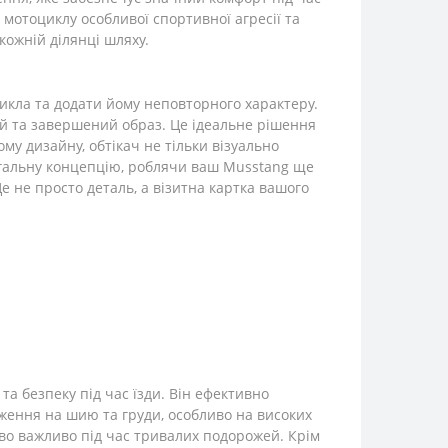
 мотоциклу особливої спортивної агресії та
кожній ділянці шляху.
икла та додати йому неповторного характеру.
ий та завершений образ. Це ідеальне рішення
му дизайну, обтікач не тільки візуально
загальну концепцію, роблячи ваш Musstang ще
е не просто деталь, а візитна картка вашого
а безпеку під час їзди. Він ефективно
ження на шию та груди, особливо на високих
иво важливо під час тривалих подорожей. Крім