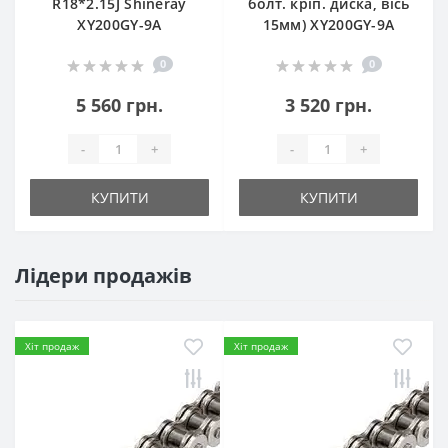
R18*2.15J Shineray
болт. кріп. диска, вісь
XY200GY-9A
15мм) XY200GY-9A
0
0
5 560 грн.
3 520 грн.
-
+
-
+
КУПИТИ
КУПИТИ
Лідери продажів
Хіт продаж
Хіт продаж