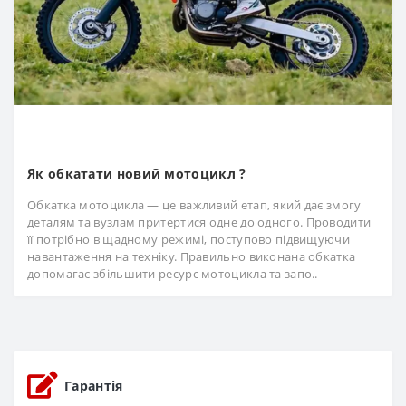
Як обкатати новий мотоцикл ?
Обкатка мотоцикла — це важливий етап, який дає змогу
деталям та вузлам притертися одне до одного. Проводити
її потрібно в щадному режимі, поступово підвищуючи
навантаження на техніку. Правильно виконана обкатка
допомагає збільшити ресурс мотоцикла та запо..
Гарантія