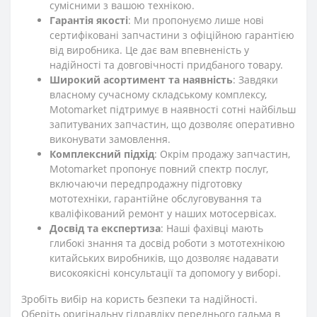
сумісними з вашою технікою.
Гарантія якості
: Ми пропонуємо лише нові
сертифіковані запчастини з офіційною гарантією
від виробника. Це дає вам впевненість у
надійності та довговічності придбаного товару.
Широкий асортимент та наявність
: Завдяки
власному сучасному складському комплексу,
Motomarket підтримує в наявності сотні найбільш
запитуваних запчастин, що дозволяє оперативно
виконувати замовлення.
Комплексний підхід
: Окрім продажу запчастин,
Motomarket пропонує повний спектр послуг,
включаючи передпродажну підготовку
мототехніки, гарантійне обслуговування та
кваліфікований ремонт у наших мотосервісах.
Досвід та експертиза
: Наші фахівці мають
глибокі знання та досвід роботи з мототехнікою
китайських виробників, що дозволяє надавати
високоякісні консультації та допомогу у виборі.
Зробіть вибір на користь безпеки та надійності.
Оберіть оригінальну гідравліку переднього гальма в