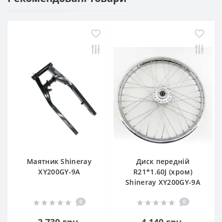
Маятник Shineray
Диск передній
XY200GY-9A
R21*1.60J (хром)
Shineray XY200GY-9A
0
0