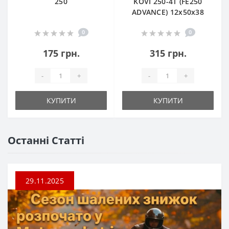
250
KOVI 250-4T (FE250
ADVANCE) 12х50х38
0
0
175 грн.
315 грн.
-
+
-
+
КУПИТИ
КУПИТИ
Останні Статті
29.11.2025