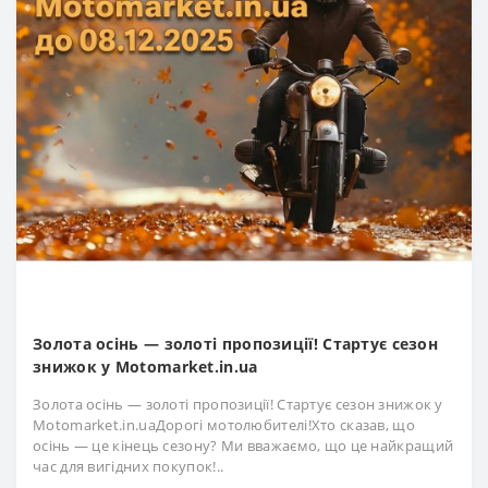
Золота осінь — золоті пропозиції! Стартує сезон
знижок у Motomarket.in.ua
Золота осінь — золоті пропозиції! Стартує сезон знижок у
Motomarket.in.uaДорогі мотолюбителі!Хто сказав, що
осінь — це кінець сезону? Ми вважаємо, що це найкращий
час для вигідних покупок!..