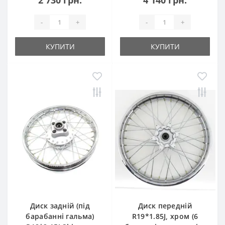
2 730 грн.
4 140 грн.
-
+
-
+
КУПИТИ
КУПИТИ
Диск задній (під
Диск передній
барабанні гальма)
R19*1.85J, хром (6