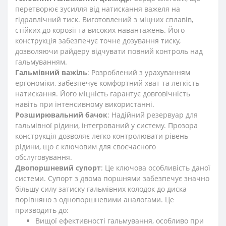
перетворює зусилля від натискання важеля на
гідравлічний тиск. Виготовлений з міцних сплавів,
стійких до корозії та високих навантажень. Його
конструкція забезпечує точне дозування тиску,
дозволяючи райдеру відчувати повний контроль над
гальмуванням.
Гальмівний важіль
: Розроблений з урахуванням
ергономіки, забезпечує комфортний хват та легкість
натискання. Його міцність гарантує довговічність
навіть при інтенсивному використанні.
Розширювальний бачок
: Надійний резервуар для
гальмівної рідини, інтегрований у систему. Прозора
конструкція дозволяє легко контролювати рівень
рідини, що є ключовим для своєчасного
обслуговування.
Двопоршневий супорт
: Це ключова особливість даної
системи. Супорт з двома поршнями забезпечує значно
більшу силу затиску гальмівних колодок до диска
порівняно з однопоршневими аналогами. Це
призводить до:
Вищої ефективності гальмування, особливо при