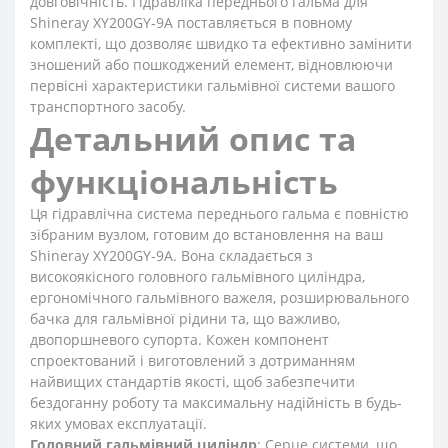
довговічність. Гідравліка переднього гальма для
Shineray XY200GY-9A поставляється в повному
комплекті, що дозволяє швидко та ефективно замінити
зношений або пошкоджений елемент, відновлюючи
первісні характеристики гальмівної системи вашого
транспортного засобу.
Детальний опис та
функціональність
Ця гідравлічна система переднього гальма є повністю
зібраним вузлом, готовим до встановлення на ваш
Shineray XY200GY-9A. Вона складається з
високоякісного головного гальмівного циліндра,
ергономічного гальмівного важеля, розширювального
бачка для гальмівної рідини та, що важливо,
двопоршневого супорта. Кожен компонент
спроектований і виготовлений з дотриманням
найвищих стандартів якості, щоб забезпечити
бездоганну роботу та максимальну надійність в будь-
яких умовах експлуатації.
Головний гальмівний циліндр
: Серце системи, що