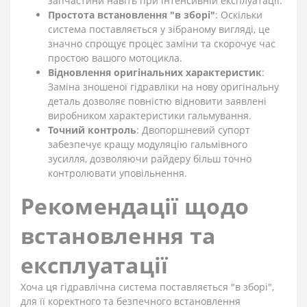
запчастини навіть при інтенсивній експлуатації.
Простота встановлення "в зборі"
: Оскільки
система поставляється у зібраному вигляді, це
значно спрощує процес заміни та скорочує час
простою вашого мотоцикла.
Відновлення оригінальних характеристик
:
Заміна зношеної гідравліки на нову оригінальну
деталь дозволяє повністю відновити заявлені
виробником характеристики гальмування.
Точний контроль
: Двопоршневий супорт
забезпечує кращу модуляцію гальмівного
зусилля, дозволяючи райдеру більш точно
контролювати уповільнення.
Рекомендації щодо
встановлення та
експлуатації
Хоча ця гідравлічна система поставляється "в зборі",
для її коректного та безпечного встановлення