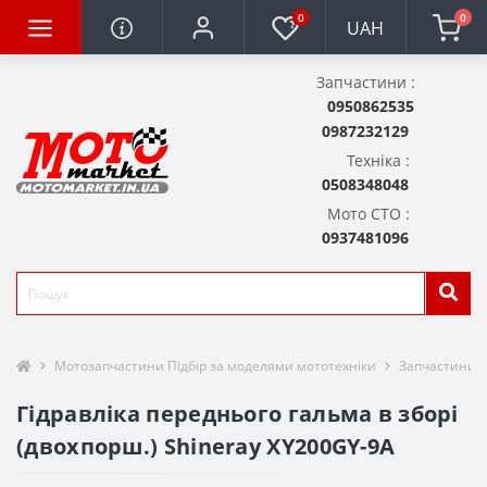
0
0
UAH
Запчастини :
0950862535
0987232129
Техніка :
0508348048
Мото СТО :
0937481096
Мотозапчастини Підбір за моделями мототехніки
Запчастини д
Гідравліка переднього гальма в зборі
(двохпорш.) Shineray XY200GY-9A