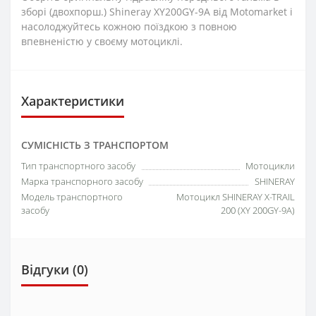
зборі (двохпорш.) Shineray XY200GY-9A від Motomarket і
насолоджуйтесь кожною поїздкою з повною
впевненістю у своєму мотоциклі.
Характеристики
СУМІСНІСТЬ З ТРАНСПОРТОМ
Тип транспортного засобу
Мотоцикли
Марка транспорного засобу
SHINERAY
Модель транспортного
Мотоцикл SHINERAY X-TRAIL
засобу
200 (XY 200GY-9A)
Відгуки (0)