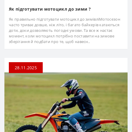
Як підготувати мотоцикл до зими ?
Як правильно підготувати мотоцикл до зимівліМотосезон
часто триває довше, ніж літо, і багато байкерів катаються
доти, доки дозволяють погодні умови. Та все ж настає
момент, коли мотоцикл потрібно поставити на зимове
зберігання й подбати про те, щоб навесн..
28.11.2025