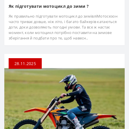
Як підготувати мотоцикл до зими ?
Як правильно підготувати мотоцикл до зимівліМотосезон
часто триває довше, ніж літо, і багато байкерів катаються
доти, доки дозволяють погодні умови. Та все ж настає
момент, коли мотоцикл потрібно поставити на зимове
зберігання й подбати про те, щоб навесн..
28.11.2025