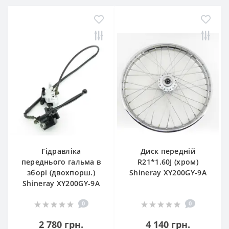
Гідравліка
Диск передній
переднього гальма в
R21*1.60J (хром)
зборі (двохпорш.)
Shineray XY200GY-9A
Shineray XY200GY-9A
0
0
2 780 грн.
4 140 грн.