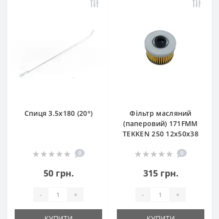
Спиця 3.5х180 (20°)
Фільтр масляний
(паперовий) 171FMM
TEKKEN 250 12х50х38
0
0
50 грн.
315 грн.
-
+
-
+
КУПИТИ
КУПИТИ