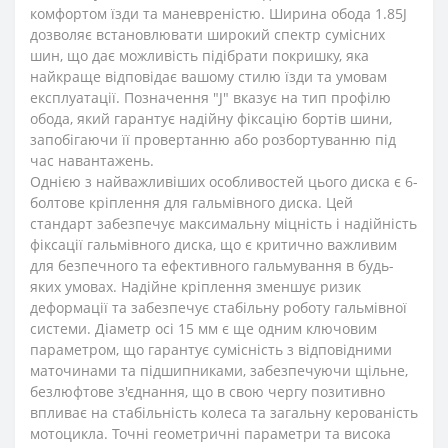
комфортом їзди та маневреністю. Ширина обода 1.85J
дозволяє встановлювати широкий спектр сумісних
шин, що дає можливість підібрати покришку, яка
найкраще відповідає вашому стилю їзди та умовам
експлуатації. Позначення "J" вказує на тип профілю
обода, який гарантує надійну фіксацію бортів шини,
запобігаючи її провертанню або розбортуванню під
час навантажень.
Однією з найважливіших особливостей цього диска є 6-
болтове кріплення для гальмівного диска. Цей
стандарт забезпечує максимальну міцність і надійність
фіксації гальмівного диска, що є критично важливим
для безпечного та ефективного гальмування в будь-
яких умовах. Надійне кріплення зменшує ризик
деформації та забезпечує стабільну роботу гальмівної
системи. Діаметр осі 15 мм є ще одним ключовим
параметром, що гарантує сумісність з відповідними
маточинами та підшипниками, забезпечуючи щільне,
безлюфтове з'єднання, що в свою чергу позитивно
впливає на стабільність колеса та загальну керованість
мотоцикла. Точні геометричні параметри та висока