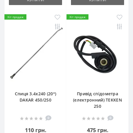
Хіт продаж
Хіт продаж
Спиця 3.4х240 (20°)
Привід спідометра
DAKAR 450/250
(електронний) TEKKEN
250
0
0
110 грн.
475 грн.