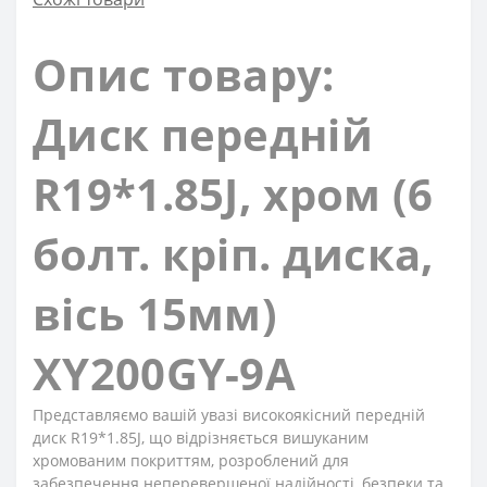
Опис товару:
Диск передній
R19*1.85J, хром (6
болт. кріп. диска,
вісь 15мм)
XY200GY-9A
Представляємо вашій увазі високоякісний передній
диск R19*1.85J, що відрізняється вишуканим
хромованим покриттям, розроблений для
забезпечення неперевершеної надійності, безпеки та