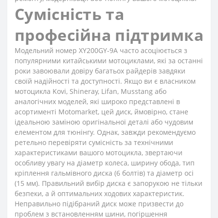
Сумісність та
професійна підтримка
Модельний номер XY200GY-9A часто асоціюється з
популярними китайськими мотоциклами, які за останні
роки завоювали довіру багатьох райдерів завдяки
своїй надійності та доступності. Якщо ви є власником
мотоцикла Kovi, Shineray, Lifan, Musstang або
аналогічних моделей, які широко представлені в
асортименті
Motomarket
, цей диск, ймовірно, стане
ідеальною заміною оригінальної деталі або чудовим
елементом для тюнінгу. Однак, завжди рекомендуємо
ретельно перевіряти сумісність за технічними
характеристиками вашого мотоцикла, звертаючи
особливу увагу на діаметр колеса, ширину обода, тип
кріплення гальмівного диска (6 болтів) та діаметр осі
(15 мм). Правильний вибір диска є запорукою не тільки
безпеки, а й оптимальних ходових характеристик.
Неправильно підібраний диск може призвести до
проблем з встановленням шини, погіршення