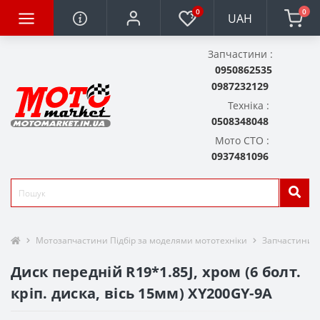
0
0
UAH
Запчастини :
0950862535
0987232129
Техніка :
0508348048
Мото СТО :
0937481096
Мотозапчастини Підбір за моделями мототехніки
Запчастини д
Диск передній R19*1.85J, хром (6 болт.
кріп. диска, вісь 15мм) XY200GY-9A