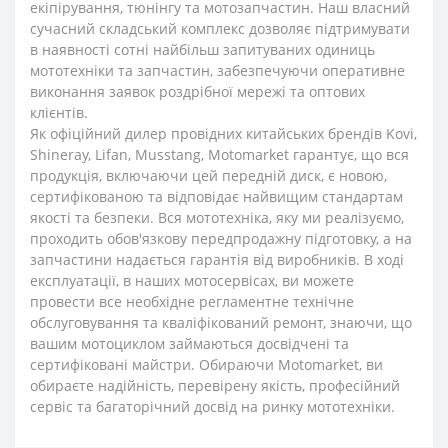
екіпірування, тюнінгу та мотозапчастин. Наш власний
сучасний складський комплекс дозволяє підтримувати
в наявності сотні найбільш запитуваних одиниць
мототехніки та запчастин, забезпечуючи оперативне
виконання заявок роздрібної мережі та оптових
клієнтів.
Як офіційний дилер провідних китайських брендів Kovi,
Shineray, Lifan, Musstang,
Motomarket
гарантує, що вся
продукція, включаючи цей передній диск, є новою,
сертифікованою та відповідає найвищим стандартам
якості та безпеки. Вся мототехніка, яку ми реалізуємо,
проходить обов'язкову передпродажну підготовку, а на
запчастини надається гарантія від виробників. В ході
експлуатації, в наших мотосервісах, ви можете
провести все необхідне регламентне технічне
обслуговування та кваліфікований ремонт, знаючи, що
вашим мотоциклом займаються досвідчені та
сертифіковані майстри. Обираючи
Motomarket
, ви
обираєте надійність, перевірену якість, професійний
сервіс та багаторічний досвід на ринку мототехніки.