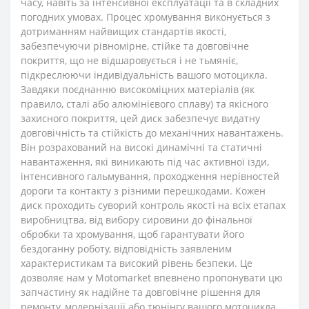
часу, навіть за інтенсивної експлуатації та в складних
погодних умовах. Процес хромування виконується з
дотриманням найвищих стандартів якості,
забезпечуючи рівномірне, стійке та довговічне
покриття, що не відшаровується і не тьмяніє,
підкреслюючи індивідуальність вашого мотоцикла.
Завдяки поєднанню високоміцних матеріалів (як
правило, сталі або алюмінієвого сплаву) та якісного
захисного покриття, цей диск забезпечує видатну
довговічність та стійкість до механічних навантажень.
Він розрахований на високі динамічні та статичні
навантаження, які виникають під час активної їзди,
інтенсивного гальмування, проходження нерівностей
дороги та контакту з різними перешкодами. Кожен
диск проходить суворий контроль якості на всіх етапах
виробництва, від вибору сировини до фінальної
обробки та хромування, щоб гарантувати його
бездоганну роботу, відповідність заявленим
характеристикам та високий рівень безпеки. Це
дозволяє нам у
Motomarket
впевнено пропонувати цю
запчастину як надійне та довговічне рішення для
ремонту, модернізації або тюнінгу вашого мотоцикла.