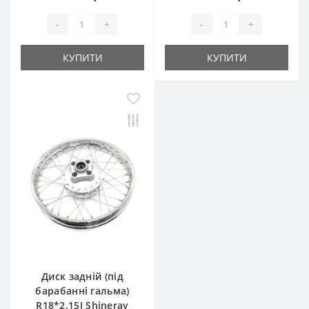
-
+
-
+
КУПИТИ
КУПИТИ
Диск задній (під
барабанні гальма)
R18*2.15J Shineray