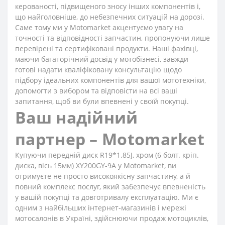
керованості, підвищеного зносу інших компонентів і,
що найголовніше, до небезпечних ситуацій на дорозі.
Саме тому ми у
Motomarket
акцентуємо увагу на
точності та відповідності запчастин, пропонуючи лише
перевірені та сертифіковані продукти. Наші фахівці,
маючи багаторічний досвід у мотобізнесі, завжди
готові надати кваліфіковану консультацію щодо
підбору ідеальних компонентів для вашої мототехніки,
допомогти з вибором та відповісти на всі ваші
запитання, щоб ви були впевнені у своїй покупці.
Ваш надійний
партнер –
Motomarket
Купуючи передній диск R19*1.85J, хром (6 болт. кріп.
диска, вісь 15мм) XY200GY-9A у
Motomarket
, ви
отримуєте не просто високоякісну запчастину, а й
повний комплекс послуг, який забезпечує впевненість
у вашій покупці та довготривалу експлуатацію. Ми є
одним з найбільших інтернет-магазинів і мережі
мотосалонів в Україні, здійснюючи продаж мотоциклів,