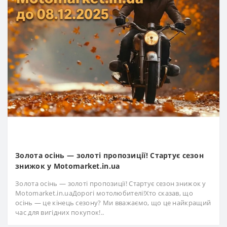
Золота осінь — золоті пропозиції! Стартує сезон
знижок у Motomarket.in.ua
Золота осінь — золоті пропозиції! Стартує сезон знижок у
Motomarket.in.uaДорогі мотолюбителі!Хто сказав, що
осінь — це кінець сезону? Ми вважаємо, що це найкращий
час для вигідних покупок!..