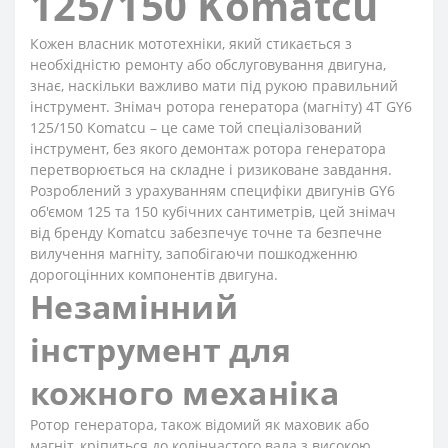
125/150 Komatcu
Кожен власник мототехніки, який стикається з
необхідністю ремонту або обслуговування двигуна,
знає, наскільки важливо мати під рукою правильний
інструмент. Знімач ротора генератора (магніту) 4T GY6
125/150 Komatcu – це саме той спеціалізований
інструмент, без якого демонтаж ротора генератора
перетворюється на складне і ризиковане завдання.
Розроблений з урахуванням специфіки двигунів GY6
об'ємом 125 та 150 кубічних сантиметрів, цей знімач
від бренду Komatcu забезпечує точне та безпечне
вилучення магніту, запобігаючи пошкодженню
дорогоцінних компонентів двигуна.
Незамінний
інструмент для
кожного механіка
Ротор генератора, також відомий як маховик або
магніт, кріпиться до колінчастого вала з високою