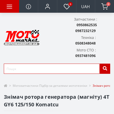
0
0
UAH
Запчастини :
0950862535
0987232129
Техніка :
0508348048
Мото СТО :
0937481096
Мотозапчастини Підбір за деталями мототехніки
Знімач ротора
Знімач ротора генератора (магніту) 4T
GY6 125/150 Komatcu