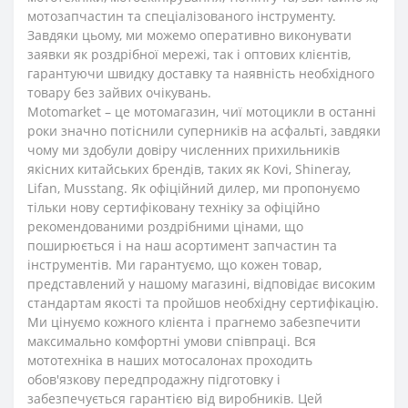
мотозапчастин та спеціалізованого інструменту.
Завдяки цьому, ми можемо оперативно виконувати
заявки як роздрібної мережі, так і оптових клієнтів,
гарантуючи швидку доставку та наявність необхідного
товару без зайвих очікувань.
Motomarket – це мотомагазин, чиї мотоцикли в останні
роки значно потіснили суперників на асфальті, завдяки
чому ми здобули довіру численних прихильників
якісних китайських брендів, таких як Kovi, Shineray,
Lifan, Musstang. Як офіційний дилер, ми пропонуємо
тільки нову сертифіковану техніку за офіційно
рекомендованими роздрібними цінами, що
поширюється і на наш асортимент запчастин та
інструментів. Ми гарантуємо, що кожен товар,
представлений у нашому магазині, відповідає високим
стандартам якості та пройшов необхідну сертифікацію.
Ми цінуємо кожного клієнта і прагнемо забезпечити
максимально комфортні умови співпраці. Вся
мототехніка в наших мотосалонах проходить
обов'язкову передпродажну підготовку і
забезпечується гарантією від виробників. Цей