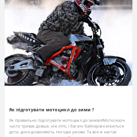
Як підготувати мотоцикл до зими ?
Як правильно підготувати мотоцикл до зимівліМотосезон
часто триває довше, ніж літо, і багато байкерів катаються
доти, доки дозволяють погодні умови. Та все ж настає