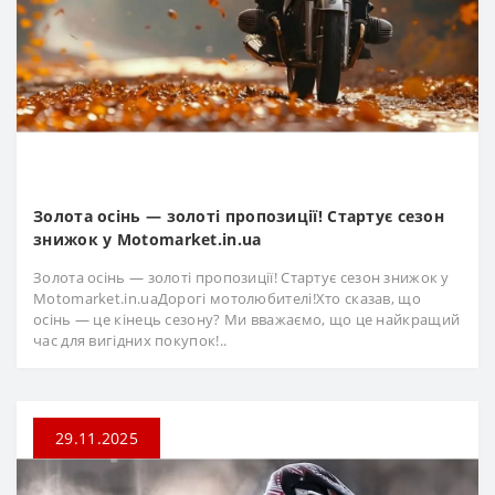
Золота осінь — золоті пропозиції! Стартує сезон
знижок у Motomarket.in.ua
Золота осінь — золоті пропозиції! Стартує сезон знижок у
Motomarket.in.uaДорогі мотолюбителі!Хто сказав, що
осінь — це кінець сезону? Ми вважаємо, що це найкращий
час для вигідних покупок!..
29.11.2025