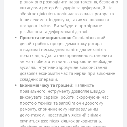
рівномірно розподілити навантаження, безпечно
витягуючи ротор без ударів та деформацій. Це
зберігає цілісність колінчастого вала, ротора та
інших елементів двигуна, таких як шпонки та
посадочні місця. Ви забудете про зірване
різьблення та деформовані деталі.
Простота використання:
Спеціалізований
дизайн робить процес демонтажу ротора
швидким і нескладним навіть для механіків-
початківців. Достатньо правильно встановити
знімач і обертати гвинт, створюючи необхідне
зусилля. Інтуїтивно зрозуміле використання
дозволяє економити час та нерви при виконанні
складних операцій.
Економія часу та грошей:
Наявність
правильного інструменту дозволяє швидко
виконувати сервісні роботи, скорочуючи час
простою техніки та запобігаючи дорогому
ремонту, спричиненому неправильним
демонтажем. Інвестиція у якісний знімач
окупиться вже після кількох використань,
уберігаючи вас від непередбачених витрат.