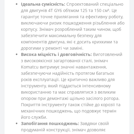
Ідеальна сумісність:
Спроектований спеціально
для двигунів 4T GY6 об'ємом 125 та 150 см³. Це
гарантує точне прилягання та ефективну роботу,
виключаючи ризик пошкодження різьблення або
корпусу. Знімач розроблений таким чином, щоб
забезпечити максимальну безпеку для
компонентів двигуна, які є досить крихкими та
дорогими у ремонті чи заміні.
Висока міцність і довговічність:
Виготовлений
з високоякісної загартованої сталі, знімач
Komatcu витримує значні навантаження,
забезпечуючи надійність протягом багатьох
років експлуатації. Це критично важливо для
інструменту, який піддається інтенсивному
використанню та має справлятися з великим
опором при демонтажі щільно засілого ротора.
Покриття інструменту також стійке до корозії та
механічних пошкоджень, що подовжує термін
його служби.
Запобігання пошкоджень:
Завдяки своїй
продуманій конструкції, знімач дозволяє