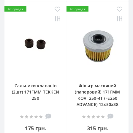
Хіт продаж
Хіт продаж
Сальники клапанів
Фільтр масляний
(2шт) 171FMM TEKKEN
(паперовий) 171FMM
250
KOVI 250-4T (FE250
ADVANCE) 12х50х38
0
0
175 грн.
315 грн.