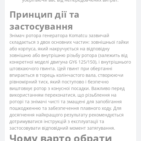
Принцип дії та
застосування
Знімач ротора генератора Komatcu зазвичай
складається з двох основних частин: зовнішньої гайки
або корпуса, який накручується на відповідну
зовнішню або внутрішню різьбу ротора (залежить від
конкретної моделі двигуна GY6 125/150), і внутрішнього
штовхаючого гвинта. Цей гвинт при обертанні
впирається в торець колінчастого вала, створюючи
рівномірний тиск, який поступово і безпечно
виштовхує ротор з конусної посадки. Важливо перед
використанням переконатися, що різьблення на
роторі та знімачі чисті та змащені для запобігання
пошкодженню та забезпечення плавного ходу. Для
досягнення найкращого результату рекомендується
дотримуватися інструкцій з експлуатації та
застосовувати відповідний момент затягування.
Чому варто обрати