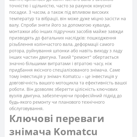
точністю і щільністю, часто за рахунок конусної
посадки. З часом, а також під впливом високих
температур та вібрації, він може дуже міцно засісти на
валу. Спроби зняти його за допомогою кувалди,
монтажки або інших підручних засобів майже завжди
призводять до фатальних наслідків: пошкодження
різьблення колінчастого вала, деформації самого
ротора, руйнування шпонки або навіть виходу з ладу
інших частин двигуна. Такий "ремонт" обертається
значно більшими витратами і втратою часу, ніж
придбання якісного спеціалізованого знімача. Саме
тому інвестиція у знімач Komatcu – це інвестиція у
довговічність вашого мотоцикла та ефективність вашої
роботи. Він дозволяє зберегти цілісність ключових
вузлів двигуна, забезпечуючи професійний підхід до
будь-якого ремонту чи планового технічного
обслуговування.
Ключові переваги
знімача Komatcu