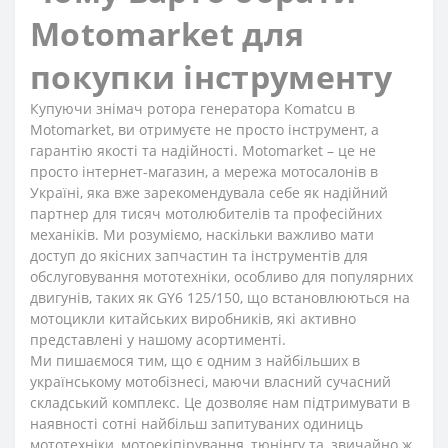
Motomarket для
покупки інструменту
Купуючи знімач ротора генератора Komatcu в
Motomarket, ви отримуєте не просто інструмент, а
гарантію якості та надійності. Motomarket – це не
просто інтернет-магазин, а мережа мотосалонів в
Україні, яка вже зарекомендувала себе як надійний
партнер для тисяч мотолюбителів та професійних
механіків. Ми розуміємо, наскільки важливо мати
доступ до якісних запчастин та інструментів для
обслуговування мототехніки, особливо для популярних
двигунів, таких як GY6 125/150, що встановлюються на
мотоцикли китайських виробників, які активно
представлені у нашому асортименті.
Ми пишаємося тим, що є одним з найбільших в
українському мотобізнесі, маючи власний сучасний
складський комплекс. Це дозволяє нам підтримувати в
наявності сотні найбільш запитуваних одиниць
мототехніки, мотоекіпірування, тюнінгу та, звичайно ж,