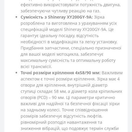
ефективно використовувати потужність двигуна,
забезпечуючи чутливу реакцію на газ.
Сумісність з Shineray XY200GY-9A:
Зірка
розроблена та виготовлена з урахуванням усіх
специфікацій моделі Shineray XY200GY-9A. Це
гарантує ідеальну посадку, відсутність
необхідності в модифікаціях та легку установку.
Придбання запчастини, спеціально призначеної
для вашої моделі мотоцикла, забезпечує
максимальну сумісність та оптимальну роботу
всієї трансмісії.
Точні розміри кріплення 4x58/90 мм:
Важливим
аспектом є точні розміри кріплення. Зірка має 4
отвори для кріплення, внутрішній діаметр
ступиці складає 58 мм, а діаметр кола кріпильних
отворів (PCD) – 90 мм. Ці параметри критично
важливі для надійної та безпечної фіксації зірки
на задньому колесі. Точне співвідношення
розмірів забезпечує відсутність люфтів,
рівномірний розподіл навантаження та
зниження вібрацій, що подовжує термін служби