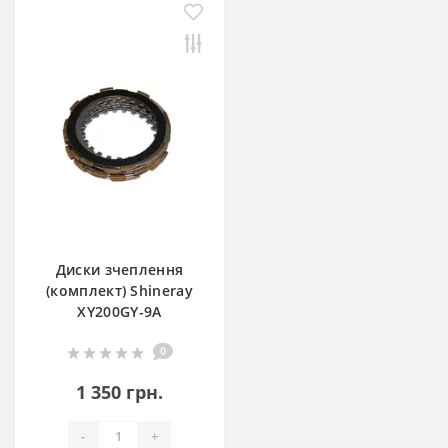
Диски зчеплення
(комплект) Shineray
XY200GY-9A
0
1 350 грн.
-
+