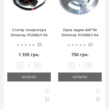
Статор генератора
Зірка задня 428*56
Shineray XY200GY-9A
Shineray XY200GY-9A
0
0
1 335 грн.
750 грн.
-
+
-
+
КУПИТИ
КУПИТИ