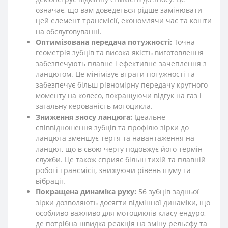
означає, що вам доведеться рідше замінювати
цей елемент трансмісії, економлячи час та кошти
на обслуговуванні.
Оптимізована передача потужності:
Точна
геометрія зубців та висока якість виготовлення
забезпечують плавне і ефективне зачеплення з
ланцюгом. Це мінімізує втрати потужності та
забезпечує більш рівномірну передачу крутного
моменту на колесо, покращуючи відгук на газ і
загальну керованість мотоцикла.
Зниження зносу ланцюга:
Ідеальне
співвідношення зубців та профілю зірки до
ланцюга зменшує тертя та навантаження на
ланцюг, що в свою чергу подовжує його термін
служби. Це також сприяє більш тихій та плавній
роботі трансмісії, знижуючи рівень шуму та
вібрації.
Покращена динаміка руху:
56 зубців задньої
зірки дозволяють досягти відмінної динаміки, що
особливо важливо для мотоциклів класу ендуро,
де потрібна швидка реакція на зміну рельєфу та