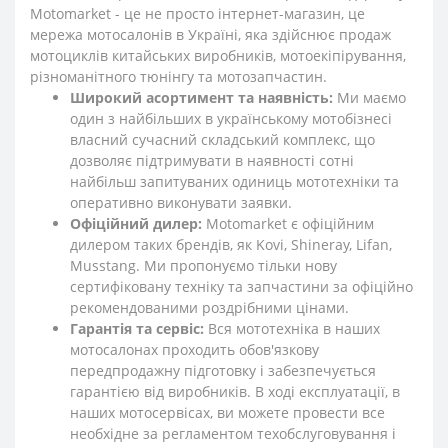
Motomarket - це не просто інтернет-магазин, це
мережа мотосалонів в Україні, яка здійснює продаж
мотоциклів китайських виробників, мотоекіпірування,
різноманітного тюнінгу та мотозапчастин.
Широкий асортимент та наявність:
Ми маємо
один з найбільших в українському мотобізнесі
власний сучасний складський комплекс, що
дозволяє підтримувати в наявності сотні
найбільш запитуваних одиниць мототехніки та
оперативно виконувати заявки.
Офіційний дилер:
Motomarket є офіційним
дилером таких брендів, як Kovi, Shineray, Lifan,
Musstang. Ми пропонуємо тільки нову
сертифіковану техніку та запчастини за офіційно
рекомендованими роздрібними цінами.
Гарантія та сервіс:
Вся мототехніка в наших
мотосалонах проходить обов'язкову
передпродажну підготовку і забезпечується
гарантією від виробників. В ході експлуатації, в
наших мотосервісах, ви можете провести все
необхідне за регламентом техобслуговування і