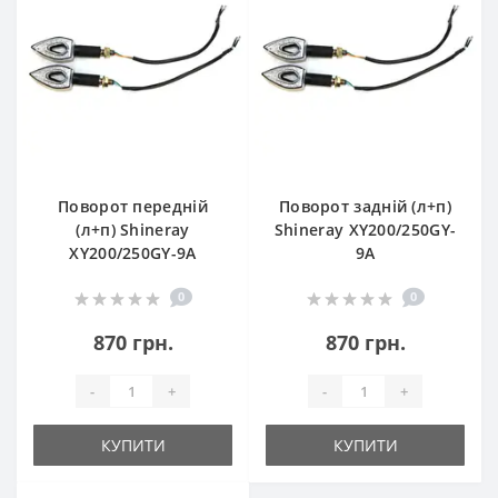
Поворот передній
Поворот задній (л+п)
(л+п) Shineray
Shineray XY200/250GY-
XY200/250GY-9A
9A
0
0
870 грн.
870 грн.
-
+
-
+
КУПИТИ
КУПИТИ