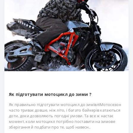
Як підготувати мотоцикл до зими ?
Як правильно підготувати мотоцикл до зимівліМотосезон
часто триває довше, ніж літо, і багато байкерів катаються
доти, доки дозволяють погодні умови. Та все ж настає
момент, коли мотоцикл потрібно поставити на зимове
зберігання й подбати про те, щоб навесн..