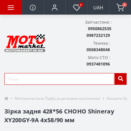
0
0
UAH
Запчастини :
0950862535
0987232129
Техніка :
0508348048
Мото СТО :
0937481096
Мотозапчастини Підбір за деталями мототехніки
Ланцюги Зірк
Зірка задня 428*56 CHOHO Shineray
XY200GY-9A 4x58/90 мм