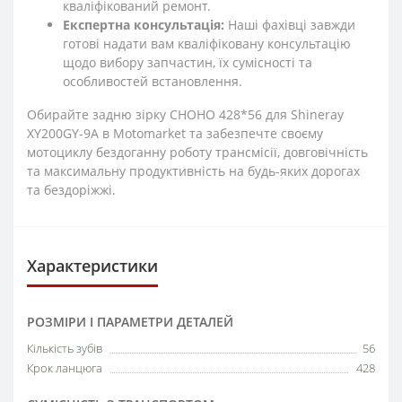
кваліфікований ремонт.
Експертна консультація:
Наші фахівці завжди
готові надати вам кваліфіковану консультацію
щодо вибору запчастин, їх сумісності та
особливостей встановлення.
Обирайте задню зірку CHOHO 428*56 для Shineray
XY200GY-9A в Motomarket та забезпечте своєму
мотоциклу бездоганну роботу трансмісії, довговічність
та максимальну продуктивність на будь-яких дорогах
та бездоріжжі.
Характеристики
РОЗМІРИ І ПАРАМЕТРИ ДЕТАЛЕЙ
Кількість зубів
56
Крок ланцюга
428