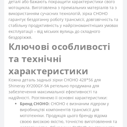
деталі або бажають покращити характеристики свого
мотоцикла. Виготовлена з преміальних матеріалів та з
використанням сучасних технологій, зірка CHOHO
гарантує бездоганну роботу трансмісії, довговічність та
стабільну продуктивність у найрізноманітніших умовах
експлуатації – від міських вулиць до складного
бездоріжжя.
Ключові особливості
та технічні
характеристики
Кожна деталь задньої зірки CHOHO 428*56 для
Shineray XY200GY-9A ретельно продумана для
забезпечення максимальної ефективності та
надійності. Розглянемо її основні характеристики:
Бренд CHOHO:
CHOHO є визнаним лідером у
виробництві компонентів трансмісії для
мототехніки. Продукція цього бренду відома
своєю високою якістю, точністю виготовлення та