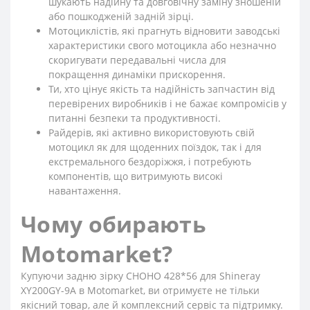
шукають надійну та довговічну заміну зношеній
або пошкодженій задній зірці.
Мотоциклістів, які прагнуть відновити заводські
характеристики свого мотоцикла або незначно
скоригувати передавальні числа для
покращення динаміки прискорення.
Ти, хто цінує якість та надійність запчастин від
перевірених виробників і не бажає компромісів у
питанні безпеки та продуктивності.
Райдерів, які активно використовують свій
мотоцикл як для щоденних поїздок, так і для
екстремального бездоріжжя, і потребують
компонентів, що витримують високі
навантаження.
Чому обирають
Motomarket?
Купуючи задню зірку CHOHO 428*56 для Shineray
XY200GY-9A в Motomarket, ви отримуєте не тільки
якісний товар, але й комплексний сервіс та підтримку.