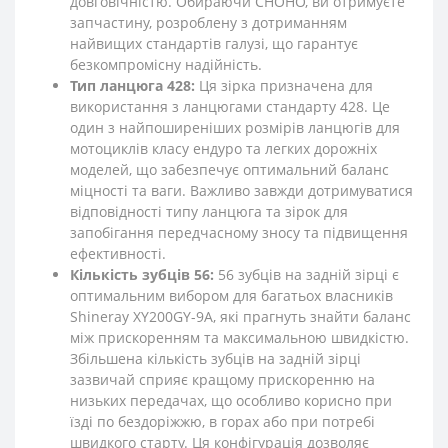
довговічністю. Обираючи CHOHO, ви отримуєте
запчастину, розроблену з дотриманням
найвищих стандартів галузі, що гарантує
безкомпромісну надійність.
Тип ланцюга 428:
Ця зірка призначена для
використання з ланцюгами стандарту 428. Це
один з найпоширеніших розмірів ланцюгів для
мотоциклів класу ендуро та легких дорожніх
моделей, що забезпечує оптимальний баланс
міцності та ваги. Важливо завжди дотримуватися
відповідності типу ланцюга та зірок для
запобігання передчасному зносу та підвищення
ефективності.
Кількість зубців 56:
56 зубців на задній зірці є
оптимальним вибором для багатьох власників
Shineray XY200GY-9A, які прагнуть знайти баланс
між прискоренням та максимальною швидкістю.
Збільшена кількість зубців на задній зірці
зазвичай сприяє кращому прискоренню на
низьких передачах, що особливо корисно при
їзді по бездоріжжю, в горах або при потребі
швидкого старту. Ця конфігурація дозволяє