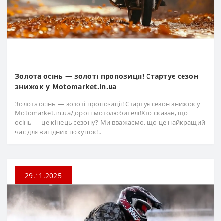
Золота осінь — золоті пропозиції! Стартує сезон
знижок у Motomarket.in.ua
Золота осінь — золоті пропозиції! Стартує сезон знижок у
Motomarket.in.uaДорогі мотолюбителі!Хто сказав, що
осінь — це кінець сезону? Ми вважаємо, що це найкращий
час для вигідних покупок!..
29.11.2025