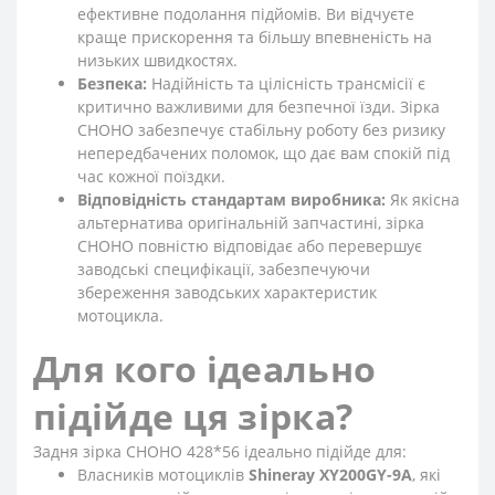
ефективне подолання підйомів. Ви відчуєте
краще прискорення та більшу впевненість на
низьких швидкостях.
Безпека:
Надійність та цілісність трансмісії є
критично важливими для безпечної їзди. Зірка
CHOHO забезпечує стабільну роботу без ризику
непередбачених поломок, що дає вам спокій під
час кожної поїздки.
Відповідність стандартам виробника:
Як якісна
альтернатива оригінальній запчастині, зірка
CHOHO повністю відповідає або перевершує
заводські специфікації, забезпечуючи
збереження заводських характеристик
мотоцикла.
Для кого ідеально
підійде ця зірка?
Задня зірка CHOHO 428*56 ідеально підійде для:
Власників мотоциклів
Shineray XY200GY-9A
, які