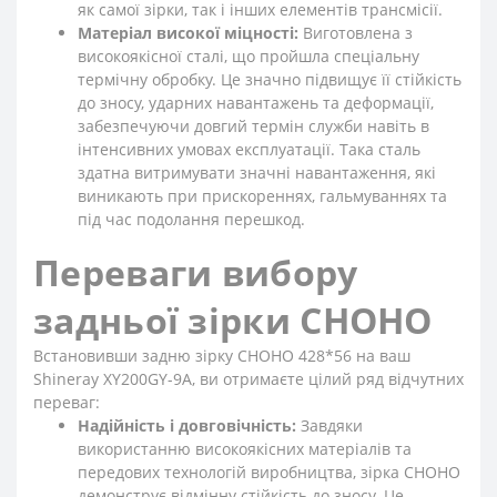
як самої зірки, так і інших елементів трансмісії.
Матеріал високої міцності:
Виготовлена з
високоякісної сталі, що пройшла спеціальну
термічну обробку. Це значно підвищує її стійкість
до зносу, ударних навантажень та деформації,
забезпечуючи довгий термін служби навіть в
інтенсивних умовах експлуатації. Така сталь
здатна витримувати значні навантаження, які
виникають при прискореннях, гальмуваннях та
під час подолання перешкод.
Переваги вибору
задньої зірки CHOHO
Встановивши задню зірку CHOHO 428*56 на ваш
Shineray XY200GY-9A, ви отримаєте цілий ряд відчутних
переваг:
Надійність і довговічність:
Завдяки
використанню високоякісних матеріалів та
передових технологій виробництва, зірка CHOHO
демонструє відмінну стійкість до зносу. Це