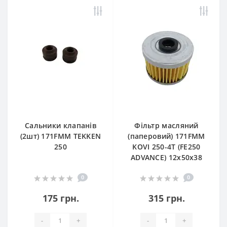
Сальники клапанів
Фільтр масляний
(2шт) 171FMM TEKKEN
(паперовий) 171FMM
250
KOVI 250-4T (FE250
ADVANCE) 12х50х38
0
0
175 грн.
315 грн.
-
+
-
+