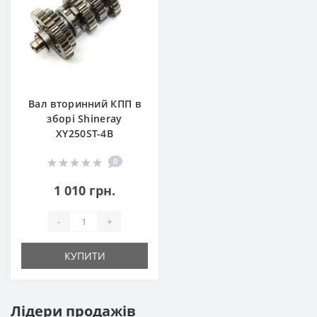
Вал вторинний КПП в
зборі Shineray
XY250ST-4B
0
1 010 грн.
-
+
КУПИТИ
Лідери продажів