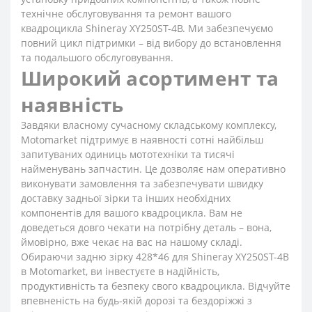
технічне обслуговування та ремонт вашого
квадроцикла Shineray XY250ST-4B. Ми забезпечуємо
повний цикл підтримки – від вибору до встановлення
та подальшого обслуговування.
Широкий асортимент та
наявність
Завдяки власному сучасному складському комплексу,
Motomarket підтримує в наявності сотні найбільш
запитуваних одиниць мототехніки та тисячі
найменувань запчастин. Це дозволяє нам оперативно
виконувати замовлення та забезпечувати швидку
доставку задньої зірки та інших необхідних
компонентів для вашого квадроцикла. Вам не
доведеться довго чекати на потрібну деталь – вона,
ймовірно, вже чекає на вас на нашому складі.
Обираючи задню зірку 428*46 для Shineray XY250ST-4B
в Motomarket, ви інвестуєте в надійність,
продуктивність та безпеку свого квадроцикла. Відчуйте
впевненість на будь-якій дорозі та бездоріжжі з