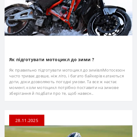
Як підготувати мотоцикл до зими ?
Як правильно підготувати мотоцикл до зимівліМотосезон
часто триває довше, ніж літо, і багато байкерів катаються
доти, доки дозволяють погодні умови. Та все ж настає
момент, коли мотоцикл потрібно поставити на зимове
зберігання й подбати про те, щоб навесн..
28.11.2025