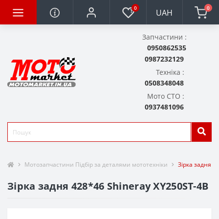
0
0
UAH
Запчастини :
0950862535
0987232129
Техніка :
0508348048
Мото СТО :
0937481096
Мотозапчастини Підбір за деталями мототехніки
Зірка задня 4
Зірка задня 428*46 Shineray XY250ST-4B