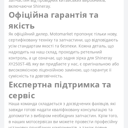
запчастин від провідних китайських виробників,
включаючи Shineray.
Офіційна гарантія та
якість
Як офіційний дилер, Motomarket пропонує тільки нову,
сертифіковану техніку та запчастини, що відповідають
усім стандартам якості та безпеки. Кожна деталь, що
надходить на наш склад, проходить ретельний
контроль, а це означає, що задня зірка для Shineray
XY250ST-4B, яку ви придбаєте у нас, є оригінальною або
високоякісною ліцензійною заміною, що гарантує її
сумісність та довговічність.
Експертна підтримка та
сервіс
Наша команда складається з досвідчених фахівців, які
завжди готові надати кваліфіковану консультацію та
допомогти з вибором необхідних запчастин. Крім того,
в наших мотосервісах ви можете провести професійну
установку придбаних компонентів, а також повне