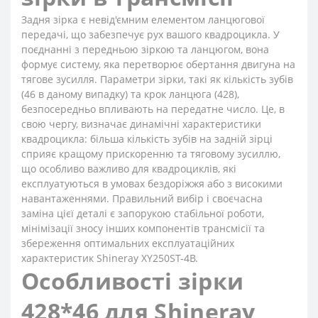
Задня зірка є невід'ємним елементом ланцюгової
передачі, що забезпечує рух вашого квадроцикла. У
поєднанні з передньою зіркою та ланцюгом, вона
формує систему, яка перетворює обертання двигуна на
тягове зусилля. Параметри зірки, такі як кількість зубів
(46 в даному випадку) та крок ланцюга (428),
безпосередньо впливають на передатне число. Це, в
свою чергу, визначає динамічні характеристики
квадроцикла: більша кількість зубів на задній зірці
сприяє кращому прискоренню та тяговому зусиллю,
що особливо важливо для квадроциклів, які
експлуатуються в умовах бездоріжжя або з високими
навантаженнями. Правильний вибір і своєчасна
заміна цієї деталі є запорукою стабільної роботи,
мінімізації зносу інших компонентів трансмісії та
збереження оптимальних експлуатаційних
характеристик Shineray XY250ST-4B.
Особливості зірки
428*46 для Shineray