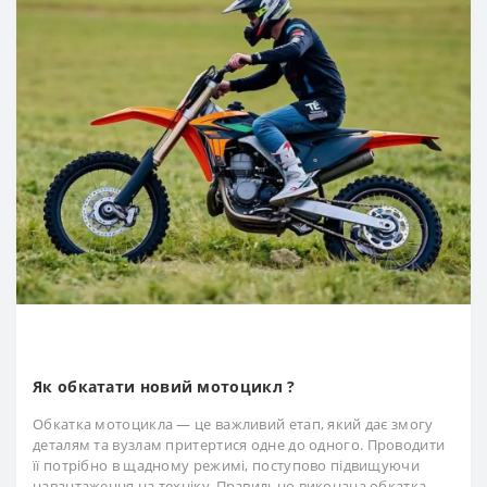
Як обкатати новий мотоцикл ?
Обкатка мотоцикла — це важливий етап, який дає змогу
деталям та вузлам притертися одне до одного. Проводити
її потрібно в щадному режимі, поступово підвищуючи
навантаження на техніку. Правильно виконана обкатка