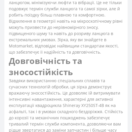
ланцюгом, мінімізуючи люфти та вібрації. Це не тільки
подовжує термін служби ланцюга та самої зірки, але й
робить поїздку більш плавною та комфортною.
Відхилення в геометрії навіть на мікроскопічному рівні
можуть призвести до нерівномірного зносу,
підвищеного шуму та навіть до розриву ланцюга в
екстремальних умовах. Зірка, яку ви знайдете в
Motomarket, відповідає найвищим стандартам якості,
що забезпечує її надійність та довговічність.
Довговічність та
зносостійкість
Завдяки використанню спеціальних сплавів та
сучасних технологій обробки, ця зірка демонструє
вражаючу зносостійкість. Це дозволяє їй витримувати
інтенсивні навантаження, характерні для активної
експлуатації квадроцикла Shineray XY250ST-4B як на
асфальті, так і в умовах складного бездоріжжя. Стійкість
до корозії та механічних пошкоджень забезпечує
тривалий термін служби компонента, дозволяючи вам
рідше звертатися до заміни запчастин і більше часу