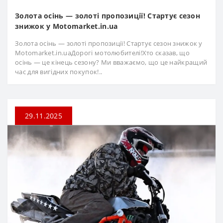
Золота осінь — золоті пропозиції! Стартує сезон
знижок у Motomarket.in.ua
Золота осінь — золоті пропозиції! Стартує сезон знижок у
Motomarket.in.uaДорогі мотолюбителі!Хто сказав, що
осінь — це кінець сезону? Ми вважаємо, що це найкращий
час для вигідних покупок!..
29.11.2025