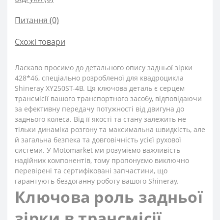
Питання
(0)
Схожі товари
Ласкаво просимо до детального опису задньої зірки
428*46, спеціально розробленої для квадроцикла
Shineray XY250ST-4B. Ця ключова деталь є серцем
трансмісії вашого транспортного засобу, відповідаючи
за ефективну передачу потужності від двигуна до
заднього колеса. Від її якості та стану залежить не
тільки динаміка розгону та максимальна швидкість, але
й загальна безпека та довговічність усієї рухової
системи. У Motomarket ми розуміємо важливість
надійних компонентів, тому пропонуємо виключно
перевірені та сертифіковані запчастини, що
гарантують бездоганну роботу вашого Shineray.
Ключова роль задньої
зірки в трансмісії