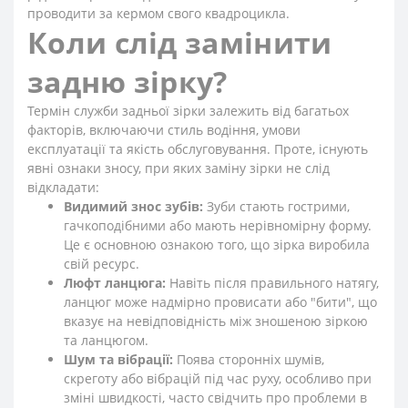
проводити за кермом свого квадроцикла.
Коли слід замінити
задню зірку?
Термін служби задньої зірки залежить від багатьох
факторів, включаючи стиль водіння, умови
експлуатації та якість обслуговування. Проте, існують
явні ознаки зносу, при яких заміну зірки не слід
відкладати:
Видимий знос зубів:
Зуби стають гострими,
гачкоподібними або мають нерівномірну форму.
Це є основною ознакою того, що зірка виробила
свій ресурс.
Люфт ланцюга:
Навіть після правильного натягу,
ланцюг може надмірно провисати або "бити", що
вказує на невідповідність між зношеною зіркою
та ланцюгом.
Шум та вібрації:
Поява сторонніх шумів,
скреготу або вібрацій під час руху, особливо при
зміні швидкості, часто свідчить про проблеми в