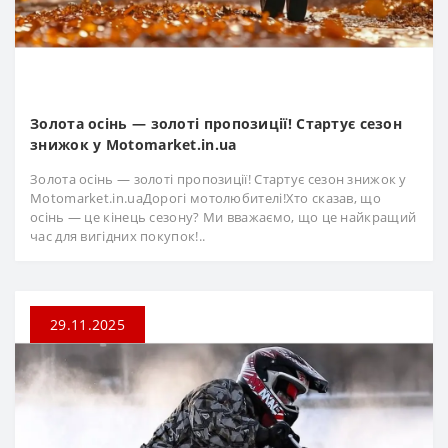
Золота осінь — золоті пропозиції! Стартує сезон
знижок у Motomarket.in.ua
Золота осінь — золоті пропозиції! Стартує сезон знижок у
Motomarket.in.uaДорогі мотолюбителі!Хто сказав, що
осінь — це кінець сезону? Ми вважаємо, що це найкращий
час для вигідних покупок!..
29.11.2025