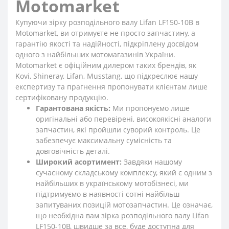
Motomarket
Купуючи зірку розподільного валу Lifan LF150-10B в
Motomarket, ви отримуєте не просто запчастину, а
гарантію якості та надійності, підкріплену досвідом
одного з найбільших мотомагазинів України.
Motomarket є офіційним дилером таких брендів, як
Kovi, Shineray, Lifan, Musstang, що підкреслює нашу
експертизу та прагнення пропонувати клієнтам лише
сертифіковану продукцію.
Гарантована якість:
Ми пропонуємо лише
оригінальні або перевірені, високоякісні аналоги
запчастин, які пройшли суворий контроль. Це
забезпечує максимальну сумісність та
довговічність деталі.
Широкий асортимент:
Завдяки нашому
сучасному складському комплексу, який є одним з
найбільших в українському мотобізнесі, ми
підтримуємо в наявності сотні найбільш
запитуваних позицій мотозапчастин. Це означає,
що необхідна вам зірка розподільного валу Lifan
LF150-10B, швидше за все, буде доступна для