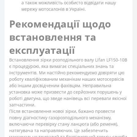
а також можливість особисто відвідати нашу
мережу мотосалонів в Україні.
Рекомендації щодо
встановлення та
експлуатації
Встановлення зірки розподільного валу Lifan LF150-10B
є процедурою, яка вимагає спеціальних знань та
інструментів. Ми настійно рекомендуємо довіряти цю
роботу кваліфікованим механікам наших мотосервісів
або іншим досвідченим фахівцям. Неправильна
установка може призвести до серйозних порушень у
роботі двигуна, що зведе нанівець всі переваги якісної
запчастини.
Після встановлення нової зірки, бажано провести
повну діагностику газорозподільного механізму,
включаючи перевірку стану ланцюга (або ременя),
натягувача та направляючих. Це забезпечить
максимально тривалий та безвідмовний термін служби