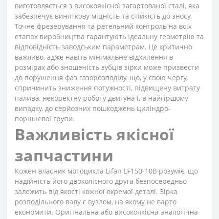
виготовляється з високоякісної загартованої сталі, яка
забезпечує виняткову міцність та стійкість до зносу.
Точне фрезерування та ретельний контроль на всіх
етапах виробництва гарантують ідеальну геометрію та
відповідність заводським параметрам. Це критично
важливо, адже навіть мінімальне відхилення в
розмірах або зношеність зубців зірки може призвести
до порушення фаз газорозподілу, що, у свою чергу,
спричинить зниження потужності, підвищену витрату
палива, некоректну роботу двигуна і, в найгіршому
випадку, до серйозних пошкоджень циліндро-
поршневої групи.
Важливість якісної
запчастини
Кожен власник мотоцикла Lifan LF150-10B розуміє, що
надійність його двоколісного друга безпосередньо
залежить від якості кожної окремої деталі. Зірка
розподільного валу є вузлом, на якому не варто
економити. Оригінальна або високоякісна аналогічна