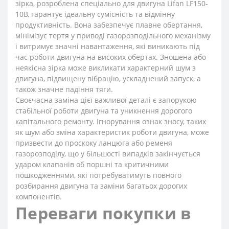
зірка, розроблена спеціально для двигуна Lifan LF150-
10B, гарантує ідеальну сумісність та відмінну
продуктивність. Вона забезпечує плавне обертання,
мінімізує тертя у приводі газорозподільного механізму
і витримує значні навантаження, які виникають під
час роботи двигуна на високих обертах. Зношена або
неякісна зірка може викликати характерний шум з
двигуна, підвищену вібрацію, ускладнений запуск, а
також значне падіння тяги.
Своєчасна заміна цієї важливої деталі є запорукою
стабільної роботи двигуна та уникнення дорогого
капітального ремонту. Ігнорування ознак зносу, таких
як шум або зміна характеристик роботи двигуна, може
призвести до проскоку ланцюга або ременя
газорозподілу, що у більшості випадків закінчується
ударом клапанів об поршні та критичними
пошкодженнями, які потребуватимуть повного
розбирання двигуна та заміни багатьох дорогих
компонентів.
Переваги покупки в