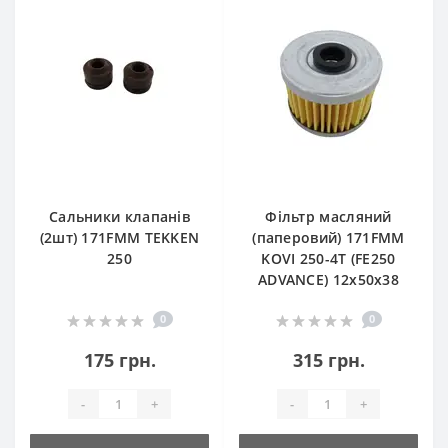
Сальники клапанів
Фільтр масляний
(2шт) 171FMM TEKKEN
(паперовий) 171FMM
250
KOVI 250-4T (FE250
ADVANCE) 12х50х38
0
0
175 грн.
315 грн.
-
+
-
+