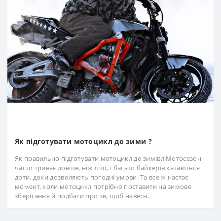
Як підготувати мотоцикл до зими ?
Як правильно підготувати мотоцикл до зимівліМотосезон
часто триває довше, ніж літо, і багато байкерів катаються
доти, доки дозволяють погодні умови. Та все ж настає
момент, коли мотоцикл потрібно поставити на зимове
зберігання й подбати про те, щоб навесн..