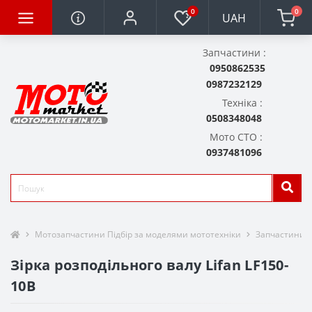
0
0
UAH
Запчастини :
0950862535
0987232129
Техніка :
0508348048
Мото СТО :
0937481096
Мотозапчастини Підбір за моделями мототехніки
Запчастини д
Зірка розподільного валу Lifan LF150-
10B