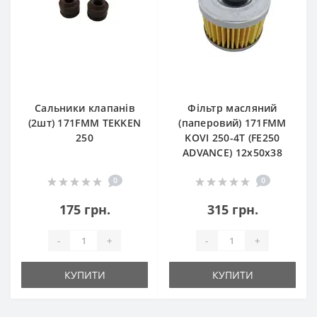
Сальники клапанів
Фільтр масляний
(2шт) 171FMM TEKKEN
(паперовий) 171FMM
250
KOVI 250-4T (FE250
ADVANCE) 12х50х38
0
0
175 грн.
315 грн.
-
+
-
+
КУПИТИ
КУПИТИ