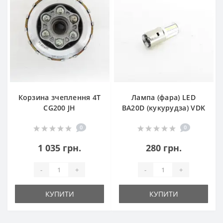
Корзина зчеплення 4T
Лампа (фара) LED
CG200 JH
BA20D (кукурудза) VDK
0
0
1 035 грн.
280 грн.
-
+
-
+
КУПИТИ
КУПИТИ