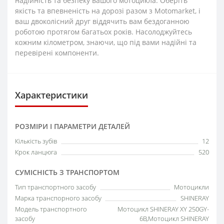
надійність та безпеку вашого мотоцикла. Оберіть
якість та впевненість на дорозі разом з Motomarket, і
ваш двоколісний друг віддячить вам бездоганною
роботою протягом багатьох років. Насолоджуйтесь
кожним кілометром, знаючи, що під вами надійні та
перевірені компоненти.
Характеристики
РОЗМІРИ І ПАРАМЕТРИ ДЕТАЛЕЙ
Кількість зубів
12
Крок ланцюга
520
СУМІСНІСТЬ З ТРАНСПОРТОМ
Тип транспортного засобу
Мотоцикли
Марка транспорного засобу
SHINERAY
Модель транспортного
Мотоцикл SHINERAY XY 250GY-
засобу
6B,Мотоцикл SHINERAY