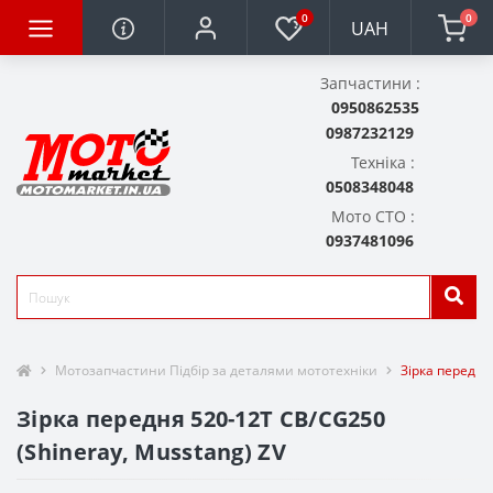
0
0
UAH
Запчастини :
0950862535
0987232129
Техніка :
0508348048
Мото СТО :
0937481096
Мотозапчастини Підбір за деталями мототехніки
Зірка передня
Зірка передня 520-12T CB/CG250
(Shineray, Musstang) ZV