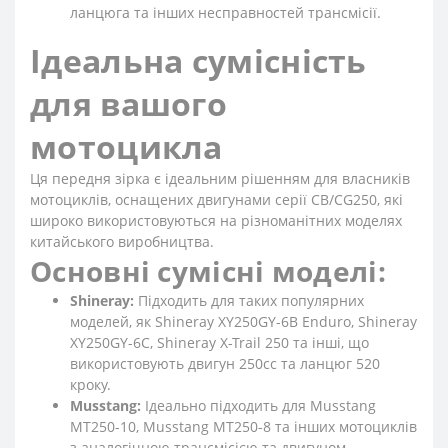
ланцюга та інших несправностей трансмісії.
Ідеальна сумісність
для вашого
мотоцикла
Ця передня зірка є ідеальним рішенням для власників
мотоциклів, оснащених двигунами серії CB/CG250, які
широко використовуються на різноманітних моделях
китайського виробництва.
Основні сумісні моделі:
Shineray:
Підходить для таких популярних
моделей, як Shineray XY250GY-6B Enduro, Shineray
XY250GY-6C, Shineray X-Trail 250 та інші, що
використовують двигун 250cc та ланцюг 520
кроку.
Musstang:
Ідеально підходить для Musstang
MT250-10, Musstang MT250-8 та інших мотоциклів
з аналогічною трансмісією та двигуном.