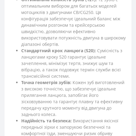
оптимальним вибором для багатьох моделей
мотоциклів з двигунами CB/CG250. Ця
конфігурація забезпечує ідеальний баланс між
динамічним розгоном та крейсерською
швидкістю, дозволяючи ефективно
використовувати потужність двигуна в широкому
діапазоні обертів.
Стандартний крок ланцюга (520):
Сумісність з
ланцюгами кроку 520 гарантує ідеальне
зачеплення, мінімізує тертя, знижує шум та
вібрацію, а також подовжує термін служби всієї
трансмісійної системи.
Точна геометрія зубів:
Кожен зуб виготовлений
з високою точністю, що забезпечує ідеальне
прилягання ланцюга, запобігає його
зісковзуванню та гарантує плавну та ефективну
передачу крутного моменту від двигуна до
заднього колеса.
Надійність та безпека:
Використання якісної
передньої зірки є запорукою безпечної та
комфортної їзди, зменшуючи ризик обриву