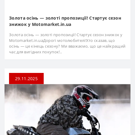
Золота осінь — золоті пропозиції! Стартує сезон
знижок у Motomarket.in.ua
Золота осінь — золоті пропозиції! Стартує сезон знижок у
Motomarket.in.uaДорогі мотолюбителі!Хто сказав, що
осінь — це кінець сезону? Ми вважаємо, що це найкращий
час для вигідних покупок!..
29.11.2025