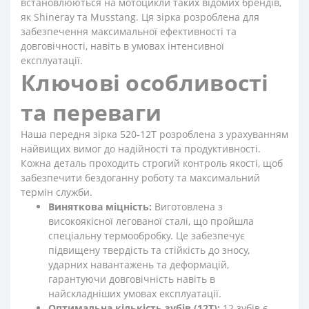
встановлюються на мотоцикли таких відомих брендів,
як Shineray та Musstang. Ця зірка розроблена для
забезпечення максимальної ефективності та
довговічності, навіть в умовах інтенсивної
експлуатації.
Ключові особливості
та переваги
Наша передня зірка 520-12T розроблена з урахуванням
найвищих вимог до надійності та продуктивності.
Кожна деталь проходить строгий контроль якості, щоб
забезпечити бездоганну роботу та максимальний
термін служби.
Виняткова міцність:
Виготовлена з
високоякісної легованої сталі, що пройшла
спеціальну термообробку. Це забезпечує
підвищену твердість та стійкість до зносу,
ударних навантажень та деформацій,
гарантуючи довговічність навіть в
найскладніших умовах експлуатації.
Оптимальна кількість зубів (12T):
12 зубів є