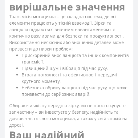
вирішальне значення
Трансмісія мотоцикла – це складна система, де всі
елементи працюють у тісній взаємодії. Зірки та
ланцюги піддаються значним навантаженням і є
критично важливими для безпеки та продуктивності.
Використання неякісних або зношених деталей може
призвести до низки проблем:
Прискорений знос ланцюга та інших компонентів
трансмісії.
Підвищений шум і вібрація під час руху.
Втрата потужності та ефективності передачі
крутного моменту.
Небезпека обриву ланцюга під час руху, що може
призвести до серйозних аварій.
Обираючи якісну передню зірку, ви не просто купуєте
запчастину – ви інвестуєте у безпеку, надійність та
довговічність свого мотоцикла, а також у свій спокій на
дорозі.
Ваш надійний