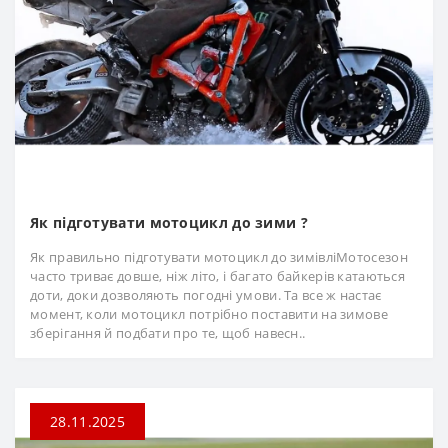
Як підготувати мотоцикл до зими ?
Як правильно підготувати мотоцикл до зимівліМотосезон
часто триває довше, ніж літо, і багато байкерів катаються
доти, доки дозволяють погодні умови. Та все ж настає
момент, коли мотоцикл потрібно поставити на зимове
зберігання й подбати про те, щоб навесн..
28.11.2025