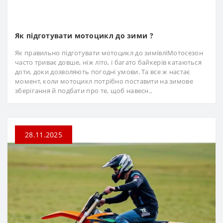
Як підготувати мотоцикл до зими ?
Як правильно підготувати мотоцикл до зимівліМотосезон
часто триває довше, ніж літо, і багато байкерів катаються
доти, доки дозволяють погодні умови. Та все ж настає
момент, коли мотоцикл потрібно поставити на зимове
зберігання й подбати про те, щоб навесн..
28.11.2025