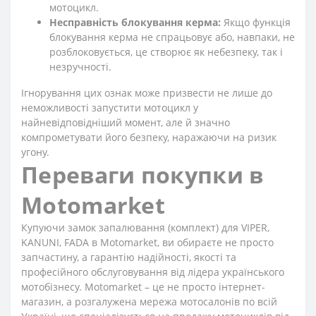
мотоцикл.
Несправність блокування керма:
Якщо функція
блокування керма не спрацьовує або, навпаки, не
розблоковується, це створює як небезпеку, так і
незручності.
Ігнорування цих ознак може призвести не лише до
неможливості запустити мотоцикл у
найневідповідніший момент, але й значно
компрометувати його безпеку, наражаючи на ризик
угону.
Переваги покупки в
Motomarket
Купуючи замок запалювання (комплект) для VIPER,
KANUNI, FADA в Motomarket, ви обираєте не просто
запчастину, а гарантію надійності, якості та
професійного обслуговування від лідера українського
мотобізнесу. Motomarket – це не просто інтернет-
магазин, а розгалужена мережа мотосалонів по всій