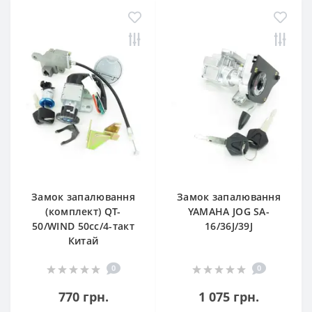
Замок запалювання
Замок запалювання
(комплект) QT-
YAMAHA JOG SA-
50/WIND 50сс/4-такт
16/36J/39J
Китай
0
0
770 грн.
1 075 грн.