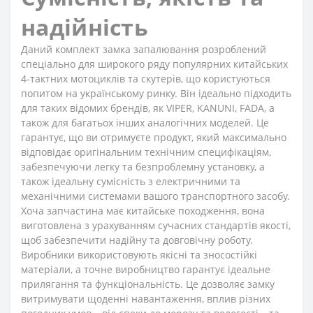
надійність
Даний комплект замка запалювання розроблений
спеціально для широкого ряду популярних китайських
4-тактних мотоциклів та скутерів, що користуються
попитом на українському ринку. Він ідеально підходить
для таких відомих брендів, як VIPER, KANUNI, FADA, а
також для багатьох інших аналогічних моделей. Це
гарантує, що ви отримуєте продукт, який максимально
відповідає оригінальним технічним специфікаціям,
забезпечуючи легку та безпроблемну установку, а
також ідеальну сумісність з електричними та
механічними системами вашого транспортного засобу.
Хоча запчастина має китайське походження, вона
виготовлена з урахуванням сучасних стандартів якості,
щоб забезпечити надійну та довговічну роботу.
Виробники використовують якісні та зносостійкі
матеріали, а точне виробництво гарантує ідеальне
прилягання та функціональність. Це дозволяє замку
витримувати щоденні навантаження, вплив різних