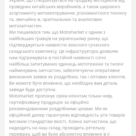
Україні, що спеціалізується на продажу мотоциклів від
провідних китайських виробників, а також широкого
асортименту мотоекіпірування, різноманітного тюнінгу
та, звичайно ж, оригінальних та аналогових
мотозапчастин.
Ми пишаємося тим, що Motomarket є одним з
найбільших гравців на українському ринку, що
підтверджується наявністю власного сучасного
складського комплексу. Ця інфраструктура дозволяє
нам підтримувати в постійній наявності сотні
найбільш запитуваних одиниць мототехніки та тисячі
найменувань запчастин, забезпечуючи оперативне
виконання заявок як роздрібних, так і оптових клієнтів.
Ви можете бути впевнені, що необхідна вам деталь
завжди буде доступна.
Motomarket пропонує своїм клієнтам тільки нову,
сертифіковану продукцію за офіційно
рекомендованими роздрібними цінами. Ми як
офіційний дилер гарантуємо відповідність усіх товарів
високим стандартам якості. Кожна запчастина, що
надходить на наш склад, проходить ретельну
перевірку, щоб ви були абсолютно впевнені в її