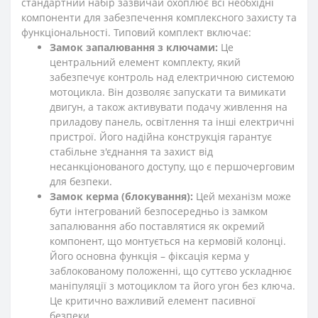
стандартний набір зазвичай охоплює всі необхідні
компоненти для забезпечення комплексного захисту та
функціональності. Типовий комплект включає:
Замок запалювання з ключами:
Це
центральний елемент комплекту, який
забезпечує контроль над електричною системою
мотоцикла. Він дозволяє запускати та вимикати
двигун, а також активувати подачу живлення на
приладову панель, освітлення та інші електричні
пристрої. Його надійна конструкція гарантує
стабільне з'єднання та захист від
несанкціонованого доступу, що є першочерговим
для безпеки.
Замок керма (блокування):
Цей механізм може
бути інтегрований безпосередньо із замком
запалювання або поставлятися як окремий
компонент, що монтується на кермовій колонці.
Його основна функція – фіксація керма у
заблокованому положенні, що суттєво ускладнює
маніпуляції з мотоциклом та його угон без ключа.
Це критично важливий елемент пасивної
безпеки.