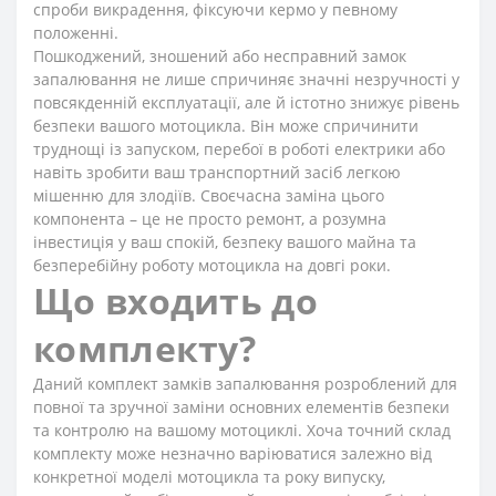
спроби викрадення, фіксуючи кермо у певному
положенні.
Пошкоджений, зношений або несправний замок
запалювання не лише спричиняє значні незручності у
повсякденній експлуатації, але й істотно знижує рівень
безпеки вашого мотоцикла. Він може спричинити
труднощі із запуском, перебої в роботі електрики або
навіть зробити ваш транспортний засіб легкою
мішенню для злодіїв. Своєчасна заміна цього
компонента – це не просто ремонт, а розумна
інвестиція у ваш спокій, безпеку вашого майна та
безперебійну роботу мотоцикла на довгі роки.
Що входить до
комплекту?
Даний комплект замків запалювання розроблений для
повної та зручної заміни основних елементів безпеки
та контролю на вашому мотоциклі. Хоча точний склад
комплекту може незначно варіюватися залежно від
конкретної моделі мотоцикла та року випуску,