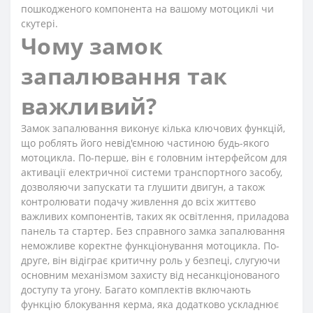
пошкодженого компонента на вашому мотоциклі чи
скутері.
Чому замок
запалювання так
важливий?
Замок запалювання виконує кілька ключових функцій,
що роблять його невід'ємною частиною будь-якого
мотоцикла. По-перше, він є головним інтерфейсом для
активації електричної системи транспортного засобу,
дозволяючи запускати та глушити двигун, а також
контролювати подачу живлення до всіх життєво
важливих компонентів, таких як освітлення, приладова
панель та стартер. Без справного замка запалювання
неможливе коректне функціонування мотоцикла. По-
друге, він відіграє критичну роль у безпеці, слугуючи
основним механізмом захисту від несанкціонованого
доступу та угону. Багато комплектів включають
функцію блокування керма, яка додатково ускладнює