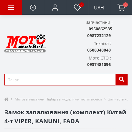
0
0
UAH
Запчастини :
0950862535
0987232129
Техніка :
0508348048
Мото СТО :
0937481096
Мотозапчастини Підбір за моделями мототехніки
Запчастини д
Замок запалювання (комплект) Китай
4-т VIPER, KANUNI, FADA