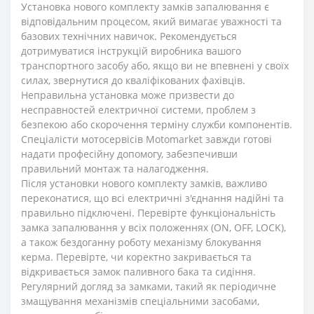
Установка нового комплекту замків запалювання є
відповідальним процесом, який вимагає уважності та
базових технічних навичок. Рекомендується
дотримуватися інструкцій виробника вашого
транспортного засобу або, якщо ви не впевнені у своїх
силах, звернутися до кваліфікованих фахівців.
Неправильна установка може призвести до
несправностей електричної системи, проблем з
безпекою або скорочення терміну служби компонентів.
Спеціалісти мотосервісів Motomarket завжди готові
надати професійну допомогу, забезпечивши
правильний монтаж та налагодження.
Після установки нового комплекту замків, важливо
переконатися, що всі електричні з'єднання надійні та
правильно підключені. Перевірте функціональність
замка запалювання у всіх положеннях (ON, OFF, LOCK),
а також бездоганну роботу механізму блокування
керма. Перевірте, чи коректно закривається та
відкривається замок паливного бака та сидіння.
Регулярний догляд за замками, такий як періодичне
змащування механізмів спеціальними засобами,