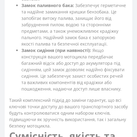
Замок паливного бака:
Забезпечує герметичне
та надійне замикання кришки бензобака. Це
запобігає витоку палива, захищає його від
забруднення пилом, водою та сторонніми
предметами, а також унеможливлює крадіжку
пального. Надійний замок бака є запорукою
якості палива та безпечної експлуатації.
Замок сидіння (при наявності):
Якщо
конструкція вашого мотоцикла передбачає
багажний відсік або доступ до акумулятора під
сидінням, цей замок дозволяє надійно фіксувати
сидіння. Це забезпечує захист особистих речей
та важливих компонентів від крадіжки або
пошкодження, надаючи доступ лише власнику.
Такий комплексний підхід до заміни гарантує, що всі
ключові точки доступу до вашого транспортного засобу
будуть контролюватися одним набором ключів,
підвищуючи як зручність використання, так і загальну
безпеку мотоцикла.
Сумісність, якість та