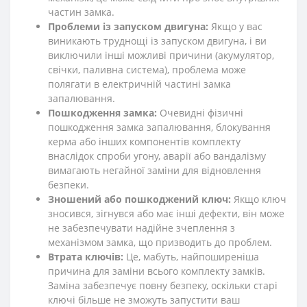
частин замка.
Проблеми із запуском двигуна:
Якщо у вас
виникають труднощі із запуском двигуна, і ви
виключили інші можливі причини (акумулятор,
свічки, паливна система), проблема може
полягати в електричній частині замка
запалювання.
Пошкодження замка:
Очевидні фізичні
пошкодження замка запалювання, блокування
керма або інших компонентів комплекту
внаслідок спроби угону, аварії або вандалізму
вимагають негайної заміни для відновлення
безпеки.
Зношений або пошкоджений ключ:
Якщо ключ
зносився, зігнувся або має інші дефекти, він може
не забезпечувати надійне зчеплення з
механізмом замка, що призводить до проблем.
Втрата ключів:
Це, мабуть, найпоширеніша
причина для заміни всього комплекту замків.
Заміна забезпечує повну безпеку, оскільки старі
ключі більше не зможуть запустити ваш