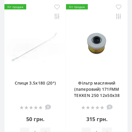
Хіт продаж
Хіт продаж
Спиця 3.5х180 (20°)
Фільтр масляний
(паперовий) 171FMM
TEKKEN 250 12х50х38
0
0
50 грн.
315 грн.
-
+
-
+