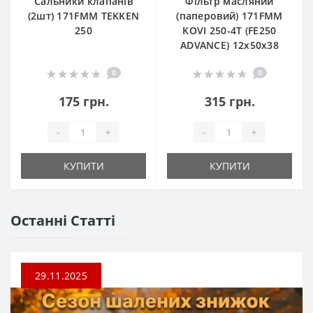
Сальники клапанів
Фільтр масляний
(2шт) 171FMM TEKKEN
(паперовий) 171FMM
250
KOVI 250-4T (FE250
ADVANCE) 12х50х38
0
0
175 грн.
315 грн.
-
+
-
+
КУПИТИ
КУПИТИ
Останні Статті
29.11.2025