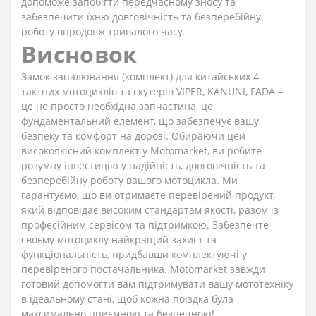
допоможе запобігти передчасному зносу та
забезпечити їхню довговічність та безперебійну
роботу впродовж тривалого часу.
Висновок
Замок запалювання (комплект) для китайських 4-
тактних мотоциклів та скутерів VIPER, KANUNI, FADA –
це не просто необхідна запчастина, це
фундаментальний елемент, що забезпечує вашу
безпеку та комфорт на дорозі. Обираючи цей
високоякісний комплект у Motomarket, ви робите
розумну інвестицію у надійність, довговічність та
безперебійну роботу вашого мотоцикла. Ми
гарантуємо, що ви отримаєте перевірений продукт,
який відповідає високим стандартам якості, разом із
професійним сервісом та підтримкою. Забезпечте
своєму мотоциклу найкращий захист та
функціональність, придбавши комплектуючі у
перевіреного постачальника. Motomarket завжди
готовий допомогти вам підтримувати вашу мототехніку
в ідеальному стані, щоб кожна поїздка була
максимально приємною та безпечною!