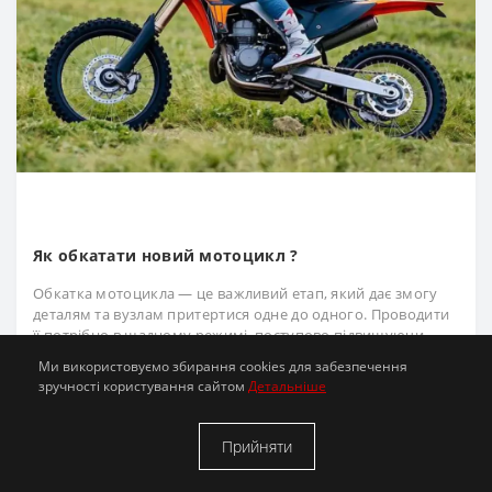
Як обкатати новий мотоцикл ?
Обкатка мотоцикла — це важливий етап, який дає змогу
деталям та вузлам притертися одне до одного. Проводити
її потрібно в щадному режимі, поступово підвищуючи
навантаження на техніку. Правильно виконана обкатка
Ми використовуємо збирання cookies для забезпечення
допомагає збільшити ресурс мотоцикла та запо..
зручності користування сайтом
Детальніше
Прийняти