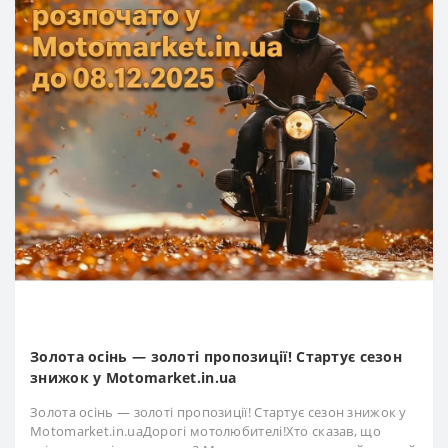
Золота осінь — золоті пропозиції! Стартує сезон
знижок у Motomarket.in.ua
Золота осінь — золоті пропозиції! Стартує сезон знижок у
Motomarket.in.uaДорогі мотолюбителі!Хто сказав, що