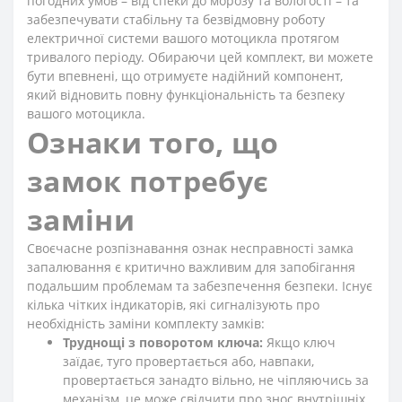
погодних умов – від спеки до морозу та вологості – та
забезпечувати стабільну та безвідмовну роботу
електричної системи вашого мотоцикла протягом
тривалого періоду. Обираючи цей комплект, ви можете
бути впевнені, що отримуєте надійний компонент,
який відновить повну функціональність та безпеку
вашого мотоцикла.
Ознаки того, що
замок потребує
заміни
Своєчасне розпізнавання ознак несправності замка
запалювання є критично важливим для запобігання
подальшим проблемам та забезпечення безпеки. Існує
кілька чітких індикаторів, які сигналізують про
необхідність заміни комплекту замків:
Труднощі з поворотом ключа:
Якщо ключ
заїдає, туго провертається або, навпаки,
провертається занадто вільно, не чіпляючись за
механізм, це може свідчити про знос внутрішніх