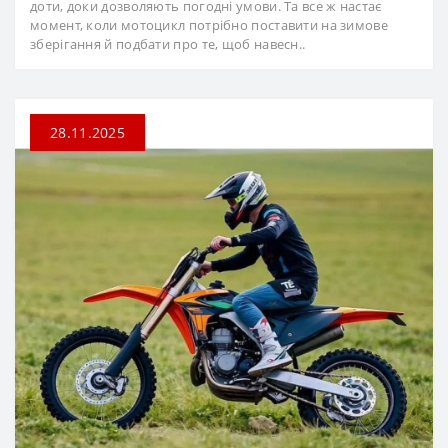
доти, доки дозволяють погодні умови. Та все ж настає
момент, коли мотоцикл потрібно поставити на зимове
зберігання й подбати про те, щоб навесн..
28.11.2025