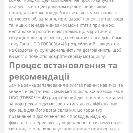
кожної поїздки. Цей компонент не просто запускає
двигун – він є центральним вузлом, через який
проходить живлення до багатьох систем мотоцикла:
світлового обладнання, приладової панелі, сигналізації
та інших. Ненадійний замок може стати причиною
нестабільної роботи електроніки, що в критичній
ситуації може призвести до небажаних наслідків. Саме
тому Fada LIDO FDEB03LA-48 розроблений з акцентом
на бездоганну функціональність та довговічність, щоб
ви могли повністю довіряти своєму мотоциклу.
Процес встановлення та
рекомендації
Заміна замка запалювання вимагає певних навичок та
знання електричної схеми мотоцикла. Хоча замок Fada
LIDO (FDEB03LA-48) розроблений для прямої заміни, ми
завжди рекомендуємо звертатися до кваліфікованих
фахівців для його встановлення. Це гарантує
правильне підключення всіх проводів, надійну
фіксацію та перевірку функціональності системи після
монтажу. Неправильна установка може призвести до