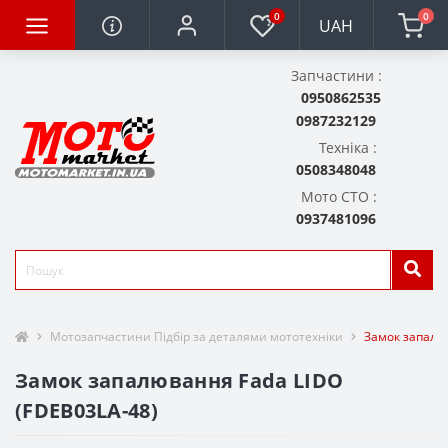
0
0
UAH
Запчастини :
0950862535
0987232129
Техніка :
0508348048
Мото СТО :
0937481096
Мотозапчастини Підбір за деталями мототехніки
Замок запалю
Замок запалювання Fada LIDO
(FDEB03LA-48)