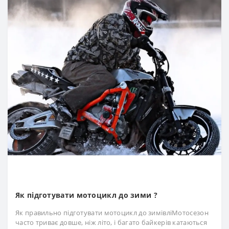
Як підготувати мотоцикл до зими ?
Як правильно підготувати мотоцикл до зимівліМотосезон
часто триває довше, ніж літо, і багато байкерів катаються