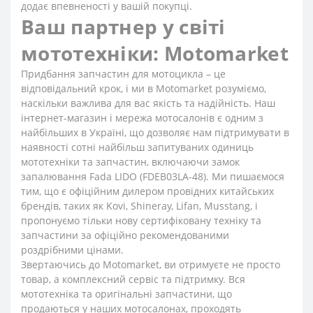
додає впевненості у вашій покупці.
Ваш партнер у світі
мототехніки: Motomarket
Придбання запчастин для мотоцикла – це
відповідальний крок, і ми в Motomarket розуміємо,
наскільки важлива для вас якість та надійність. Наш
інтернет-магазин і мережа мотосалонів є одним з
найбільших в Україні, що дозволяє нам підтримувати в
наявності сотні найбільш запитуваних одиниць
мототехніки та запчастин, включаючи замок
запалювання Fada LIDO (FDEB03LA-48). Ми пишаємося
тим, що є офіційним дилером провідних китайських
брендів, таких як Kovi, Shineray, Lifan, Musstang, і
пропонуємо тільки нову сертифіковану техніку та
запчастини за офіційно рекомендованими
роздрібними цінами.
Звертаючись до Motomarket, ви отримуєте не просто
товар, а комплексний сервіс та підтримку. Вся
мототехніка та оригінальні запчастини, що
продаються у наших мотосалонах, проходять