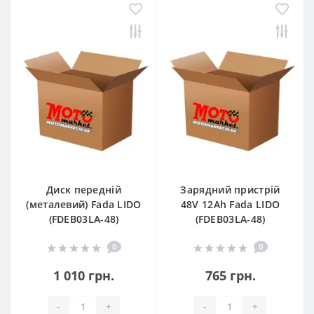
Диск передній
Зарядний пристрій
(металевий) Fada LIDO
48V 12Ah Fada LIDO
(FDEB03LA-48)
(FDEB03LA-48)
0
0
1 010 грн.
765 грн.
-
+
-
+