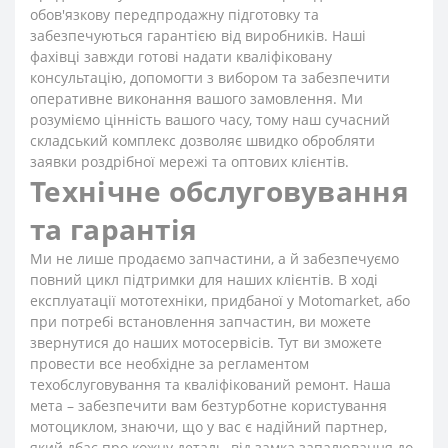
обов'язкову передпродажну підготовку та
забезпечуються гарантією від виробників. Наші
фахівці завжди готові надати кваліфіковану
консультацію, допомогти з вибором та забезпечити
оперативне виконання вашого замовлення. Ми
розуміємо цінність вашого часу, тому наш сучасний
складський комплекс дозволяє швидко обробляти
заявки роздрібної мережі та оптових клієнтів.
Технічне обслуговування
та гарантія
Ми не лише продаємо запчастини, а й забезпечуємо
повний цикл підтримки для наших клієнтів. В ході
експлуатації мототехніки, придбаної у Motomarket, або
при потребі встановлення запчастин, ви можете
звернутися до наших мотосервісів. Тут ви зможете
провести все необхідне за регламентом
техобслуговування та кваліфікований ремонт. Наша
мета – забезпечити вам безтурботне користування
мотоциклом, знаючи, що у вас є надійний партнер,
який дбає про кожну деталь, від замка запалювання до