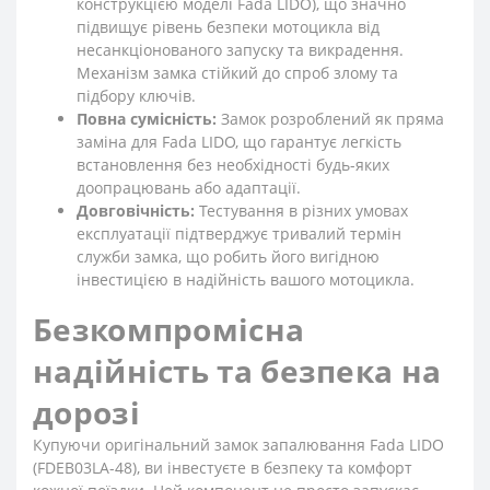
конструкцією моделі Fada LIDO), що значно
підвищує рівень безпеки мотоцикла від
несанкціонованого запуску та викрадення.
Механізм замка стійкий до спроб злому та
підбору ключів.
Повна сумісність:
Замок розроблений як пряма
заміна для Fada LIDO, що гарантує легкість
встановлення без необхідності будь-яких
доопрацювань або адаптації.
Довговічність:
Тестування в різних умовах
експлуатації підтверджує тривалий термін
служби замка, що робить його вигідною
інвестицією в надійність вашого мотоцикла.
Безкомпромісна
надійність та безпека на
дорозі
Купуючи оригінальний замок запалювання Fada LIDO
(FDEB03LA-48), ви інвестуєте в безпеку та комфорт