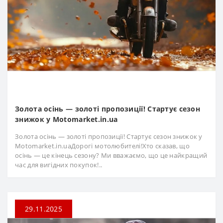
Золота осінь — золоті пропозиції! Стартує сезон
знижок у Motomarket.in.ua
Золота осінь — золоті пропозиції! Стартує сезон знижок у
Motomarket.in.uaДорогі мотолюбителі!Хто сказав, що
осінь — це кінець сезону? Ми вважаємо, що це найкращий
час для вигідних покупок!..
29.11.2025