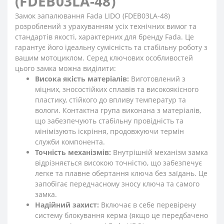
(FDEB03LA-48)
Замок запалювання Fada LIDO (FDEB03LA-48)
розроблений з урахуванням усіх технічних вимог та
стандартів якості, характерних для бренду Fada. Це
гарантує його ідеальну сумісність та стабільну роботу з
вашим мотоциклом. Серед ключових особливостей
цього замка можна виділити:
Висока якість матеріалів:
Виготовлений з
міцних, зносостійких сплавів та високоякісного
пластику, стійкого до впливу температур та
вологи. Контактна група виконана з матеріалів,
що забезпечують стабільну провідність та
мінімізують іскріння, продовжуючи термін
служби компонента.
Точність механізмів:
Внутрішній механізм замка
відрізняється високою точністю, що забезпечує
легке та плавне обертання ключа без заїдань. Це
запобігає передчасному зносу ключа та самого
замка.
Надійний захист:
Включає в себе перевірену
систему блокування керма (якщо це передбачено