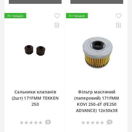
Хіт продаж
Хіт продаж
Сальники клапанів
Фільтр масляний
(2шт) 171FMM TEKKEN
(паперовий) 171FMM
250
KOVI 250-4T (FE250
ADVANCE) 12х50х38
0
0