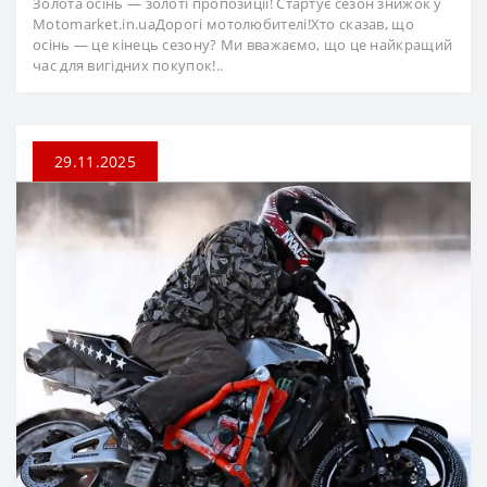
Золота осінь — золоті пропозиції! Стартує сезон знижок у
Motomarket.in.uaДорогі мотолюбителі!Хто сказав, що
осінь — це кінець сезону? Ми вважаємо, що це найкращий
час для вигідних покупок!..
29.11.2025