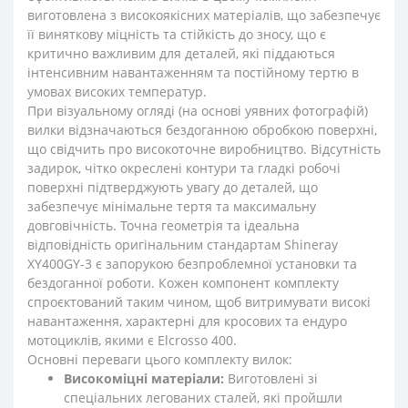
виготовлена з високоякісних матеріалів, що забезпечує
її виняткову міцність та стійкість до зносу, що є
критично важливим для деталей, які піддаються
інтенсивним навантаженням та постійному тертю в
умовах високих температур.
При візуальному огляді (на основі уявних фотографій)
вилки відзначаються бездоганною обробкою поверхні,
що свідчить про високоточне виробництво. Відсутність
задирок, чітко окреслені контури та гладкі робочі
поверхні підтверджують увагу до деталей, що
забезпечує мінімальне тертя та максимальну
довговічність. Точна геометрія та ідеальна
відповідність оригінальним стандартам Shineray
XY400GY-3 є запорукою безпроблемної установки та
бездоганної роботи. Кожен компонент комплекту
спроєктований таким чином, щоб витримувати високі
навантаження, характерні для кросових та ендуро
мотоциклів, якими є Elcrosso 400.
Основні переваги цього комплекту вилок:
Високоміцні матеріали:
Виготовлені зі
спеціальних легованих сталей, які пройшли