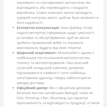
перевірені та сертифіковані запчастини, які
відповідають або перевищують стандарти
виробника. Кожен комплект вилок проходить
суворий контроль якості, щоб ви були впевнені в
його надійності.
Експертна консультація:
Наші фахівці готові
надати вичерпну інформацію щодо сумісності,
установки та обслуговування, щоб ви могли
зробити правильний вибір та отримати
максимальну віддачу від своєї покупки.
Широкий асортимент:
Motomarket є одним з
найбільших постачальників мотозапчастин,
тюнінгу та мотоекіпірування. Наш власний
сучасний складський комплекс дозволяє
підтримувати в наявності сотні найбільш
запитуваних одиниць товару, забезпечуючи
швидку доставку.
Офіційний дилер:
Ми є офіційним дилером
багатьох якісних китайських брендів, таких як
Kovi, Shineray, Lifan, Musstang, що гарантує
оригінальність та відповідність продукції, а також