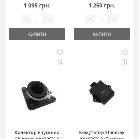
1 095 грн.
1 250 грн.
-
+
-
+
КУПИТИ
КУПИТИ
Колектор впускний
Комутатор Shineray
Shineray XY400GY-3
XY400GY-3 (Elcrosso