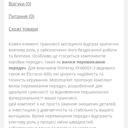
Відгуки (0)
Питання
(0)
Схожі товари
Кожен елемент трансмісії мотоцикла відіграє критично
важливу роль у забезпеченні його бездоганної роботи
та безпеки. Особливо це стосується компонентів
коробки передач, таких як
вилки перемикання
передач
. Для власників Shineray XY400GY-3 (відомого
також як Elcrosso 400), які цінують надійність та
точність керування, Motomarket пропонує комплект
вилок перемикання передач, розроблений для
ідеальної сумісності та відновлення першокласної
функціональності вашої трансмісії.
Цей комплект є не просто заміною зношених деталей,
а інвестицією у довговічність та стабільність вашого
мотоцикла. Вилки перемикання передач відіграють
ключову роль у процесі зміни швидкостей,
забезпечуючи точне та плавне зачеплення