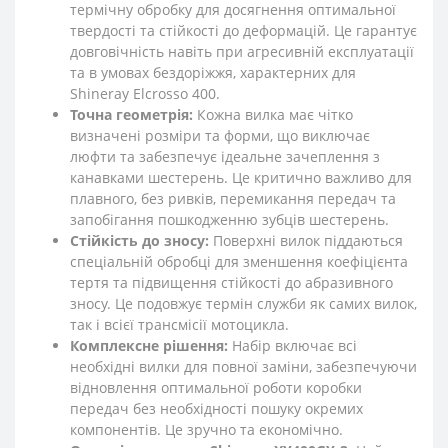
термічну обробку для досягнення оптимальної
твердості та стійкості до деформацій. Це гарантує
довговічність навіть при агресивній експлуатації
та в умовах бездоріжжя, характерних для
Shineray Elcrosso 400.
Точна геометрія:
Кожна вилка має чітко
визначені розміри та форми, що виключає
люфти та забезпечує ідеальне зачеплення з
канавками шестерень. Це критично важливо для
плавного, без ривків, перемикання передач та
запобігання пошкодженню зубців шестерень.
Стійкість до зносу:
Поверхні вилок піддаються
спеціальній обробці для зменшення коефіцієнта
тертя та підвищення стійкості до абразивного
зносу. Це подовжує термін служби як самих вилок,
так і всієї трансмісії мотоцикла.
Комплексне рішення:
Набір включає всі
необхідні вилки для повної заміни, забезпечуючи
відновлення оптимальної роботи коробки
передач без необхідності пошуку окремих
компонентів. Це зручно та економічно.