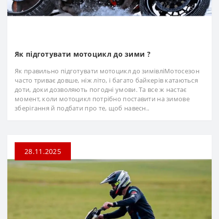
Як підготувати мотоцикл до зими ?
Як правильно підготувати мотоцикл до зимівліМотосезон
часто триває довше, ніж літо, і багато байкерів катаються
доти, доки дозволяють погодні умови. Та все ж настає
момент, коли мотоцикл потрібно поставити на зимове
зберігання й подбати про те, щоб навесн..
28.11.2025