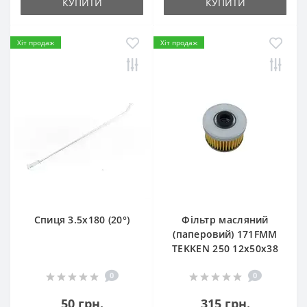
КУПИТИ
КУПИТИ
Хіт продаж
Хіт продаж
Спиця 3.5х180 (20°)
Фільтр масляний
(паперовий) 171FMM
TEKKEN 250 12х50х38
0
0
50 грн.
315 грн.