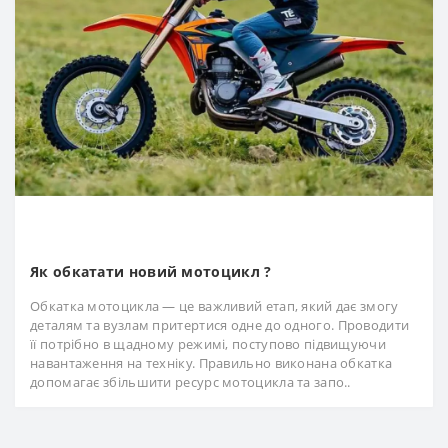
Як обкатати новий мотоцикл ?
Обкатка мотоцикла — це важливий етап, який дає змогу
деталям та вузлам притертися одне до одного. Проводити
її потрібно в щадному режимі, поступово підвищуючи
навантаження на техніку. Правильно виконана обкатка
допомагає збільшити ресурс мотоцикла та запо..