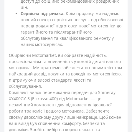
доступ до офіційно рекомендованих роздрібних
цін.
Сервісна підтримка:
Крім продажу, ми надаємо
повний спектр сервісних послуг – від обов'язкової
передпродажної підготовки нової мототехніки до
гарантійного та післягарантійного
обслуговування та кваліфікованого ремонту у
наших мотосервісах.
Обираючи Motomarket, ви обираєте надійність,
професіоналізм та впевненість у кожній деталі вашого
мотоцикла. Ми прагнемо забезпечити нашим клієнтам
найкращий досвід покупки та володіння мототехнікою,
підтримуючи високі стандарти якості та
обслуговування.
Комплект вилок перемикання передач для Shineray
XY400GY-3 (Elcrosso 400) від Motomarket — це
незамінний компонент для відновлення ідеальної
роботи трансмісії вашого мотоцикла. Забезпечте
своєму двоколісному другу лише найкраще, щоб кожен
ваш виїзд був сповнений комфорту, безпеки та
динаміки. Зробіть вибір на користь якості та