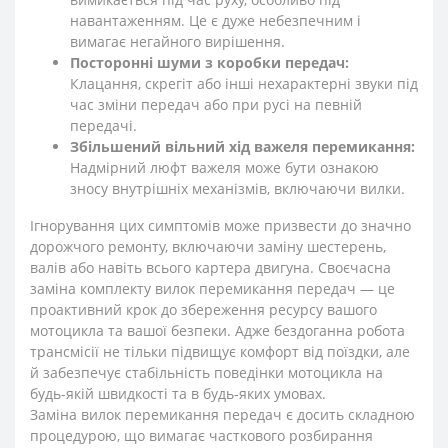
навантаженням. Це є дуже небезпечним і
вимагає негайного вирішення.
Посторонні шуми з коробки передач:
Клацання, скрегіт або інші нехарактерні звуки під
час зміни передач або при русі на певній
передачі.
Збільшений вільний хід важеля перемикання:
Надмірний люфт важеля може бути ознакою
зносу внутрішніх механізмів, включаючи вилки.
Ігнорування цих симптомів може призвести до значно
дорожчого ремонту, включаючи заміну шестерень,
валів або навіть всього картера двигуна. Своєчасна
заміна комплекту вилок перемикання передач — це
проактивний крок до збереження ресурсу вашого
мотоцикла та вашої безпеки. Адже бездоганна робота
трансмісії не тільки підвищує комфорт від поїздки, але
й забезпечує стабільність поведінки мотоцикла на
будь-якій швидкості та в будь-яких умовах.
Заміна вилок перемикання передач є досить складною
процедурою, що вимагає часткового розбирання