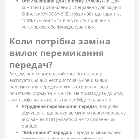
Оптимізовано для Shineray XY400GY-3:
Цей
комплект розроблений спеціально для моделі
Shineray XY400GY-3 (Elcrosso 400), що гарантує
100% сумісність та відсутність проблем з
установкою або функціонуванням.
Коли потрібна заміна
вилок перемикання
передач?
Згодом, через природний знос, інтенсивну
експлуатацію або несприятливі умови, вилки
перемикання передач можуть втрачати свою
початкову форму та міцність. Це призводить до ряду
симптомів, які вказують на необхідність заміни:
Утруднене перемикання передач:
Якщо ви
відчуваєте, що важко ввімкнути певну передачу
або важіль КПП рухається не так плавно, як
раніше.
"Вибивання" передач:
Передача мимовільно
вимикається під час руху, особливо під