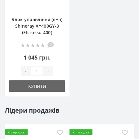
Блок управління (л+п)
Shineray XY400GY-3
(Elcrosso 400)
0
1 045 грн.
-
+
КУПИТИ
Лідери продажів
Хіт продаж
Хіт продаж