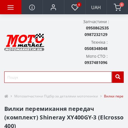
0
0
UAH
Запчастини :
0950862535
0987232129
Техніка :
0508348048
Мото СТО :
0937481096
Мотозапчастини Підбір за деталями мототехніки
Вилки перемик
Вилки перемикання передач
(комплект) Shineray XY400GY-3 (Elcrosso
400)