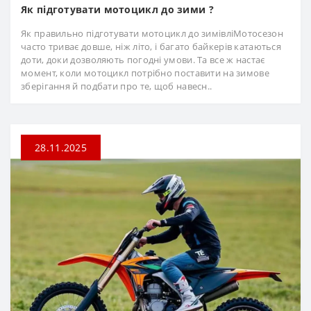
Як підготувати мотоцикл до зими ?
Як правильно підготувати мотоцикл до зимівліМотосезон
часто триває довше, ніж літо, і багато байкерів катаються
доти, доки дозволяють погодні умови. Та все ж настає
момент, коли мотоцикл потрібно поставити на зимове
зберігання й подбати про те, щоб навесн..
28.11.2025