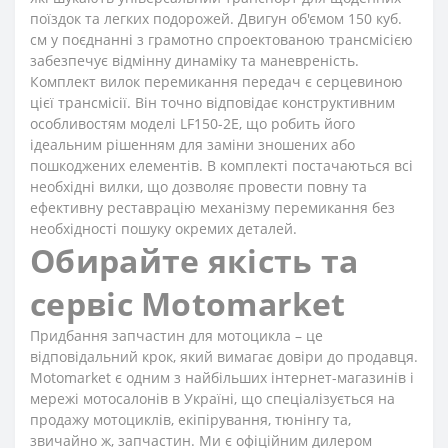
поїздок та легких подорожей. Двигун об'ємом 150 куб.
см у поєднанні з грамотно спроектованою трансмісією
забезпечує відмінну динаміку та маневреність.
Комплект вилок перемикання передач є серцевиною
цієї трансмісії. Він точно відповідає конструктивним
особливостям моделі LF150-2E, що робить його
ідеальним рішенням для заміни зношених або
пошкоджених елементів. В комплекті постачаються всі
необхідні вилки, що дозволяє провести повну та
ефективну реставрацію механізму перемикання без
необхідності пошуку окремих деталей.
Обирайте якість та
сервіс Motomarket
Придбання запчастин для мотоцикла – це
відповідальний крок, який вимагає довіри до продавця.
Motomarket є одним з найбільших інтернет-магазинів і
мережі мотосалонів в Україні, що спеціалізується на
продажу мотоциклів, екіпірування, тюнінгу та,
звичайно ж, запчастин. Ми є офіційним дилером