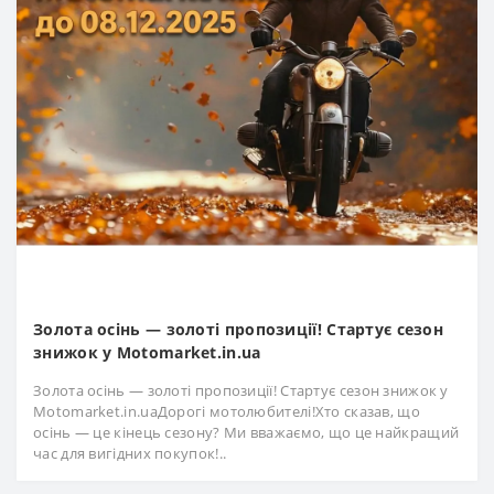
Золота осінь — золоті пропозиції! Стартує сезон
знижок у Motomarket.in.ua
Золота осінь — золоті пропозиції! Стартує сезон знижок у
Motomarket.in.uaДорогі мотолюбителі!Хто сказав, що
осінь — це кінець сезону? Ми вважаємо, що це найкращий
час для вигідних покупок!..