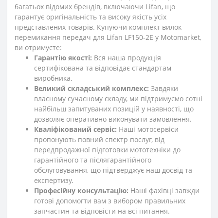
багатьох відомих брендів, включаючи Lifan, що
гарантує оригінальність та високу якість усіх
представлених товарів. Купуючи комплект вилок
перемикання передач для Lifan LF150-2E у Motomarket,
ви отримуєте:
Гарантію якості:
Вся наша продукція
сертифікована та відповідає стандартам
виробника.
Великий складський комплекс:
Завдяки
власному сучасному складу, ми підтримуємо сотні
найбільш запитуваних позицій у наявності, що
дозволяє оперативно виконувати замовлення.
Кваліфікований сервіс:
Наші мотосервіси
пропонують повний спектр послуг, від
передпродажної підготовки мототехніки до
гарантійного та післягарантійного
обслуговування, що підтверджує наш досвід та
експертизу.
Професійну консультацію:
Наші фахівці завжди
готові допомогти вам з вибором правильних
запчастин та відповісти на всі питання.