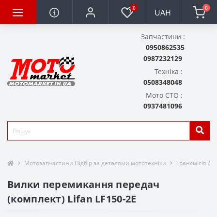
0
0
UAH
Запчастини :
0950862535
0987232129
Техніка :
0508348048
Мото СТО :
0937481096
Мотозапчастини Підбір за деталями мототехніки
Трансмісія Дет
Вилки перемикання передач
(комплект) Lifan LF150-2E