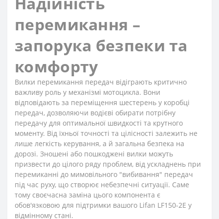
Надійність
перемикання –
запорука безпеки та
комфорту
Вилки перемикання передач відіграють критично
важливу роль у механізмі мотоцикла. Вони
відповідають за переміщення шестерень у коробці
передач, дозволяючи водієві обирати потрібну
передачу для оптимальної швидкості та крутного
моменту. Від їхньої точності та цілісності залежить не
лише легкість керування, а й загальна безпека на
дорозі. Зношені або пошкоджені вилки можуть
призвести до цілого ряду проблем, від ускладнень при
перемиканні до мимовільного "вибивання" передач
під час руху, що створює небезпечні ситуації. Саме
тому своєчасна заміна цього компонента є
обов'язковою для підтримки вашого Lifan LF150-2E у
відмінному стані.