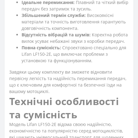
Ідеальне перемикання:
Плавний та чіткий вибір
передач без затримок та зусиль.
Збільшений термін служби:
Високоякісні
матеріали та точність виготовлення гарантують
довговічність компонента.
Відсутність вібрацій та шумів:
Коректна робота
вилок усуває небажані звуки з коробки передач.
Повна сумісність:
Спроектовано спеціально для
Lifan LF150-2E, що виключає проблеми з
установкою та функціонуванням.
Завдяки цьому комплекту ви зможете відновити
первісну легкість та надійність перемикання передач,
що є ключовим для комфортної та безпечної їзди на
вашому мотоциклі.
Технічні особливості
та сумісність
Модель Lifan LF150-2E відома своєю надійністю,
економічністю та популярністю серед мотоциклістів,
які шукають універсальний транспорт для щоденних