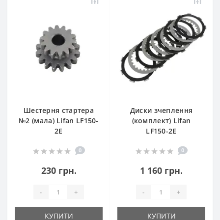
Шестерня стартера
Диски зчеплення
№2 (мала) Lifan LF150-
(комплект) Lifan
2E
LF150-2E
0
0
230 грн.
1 160 грн.
-
+
-
+
КУПИТИ
КУПИТИ