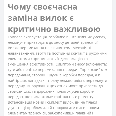
Чому своєчасна
заміна вилок є
критично важливою
Тривала експлуатація, особливо в інтенсивних умовах,
неминуче призводить до зносу деталей трансмісії.
Вилки перемикання не є винятком. Механічні
навантаження, тертя та постійний контакт з рухомими
елементами спричиняють їх деформацію та
зменшення ефективності. Симптоми зносу включають:
туге або нечітке перемикання передач, "проскоки" між
передачами, сторонні шуми з коробки передач, а в
найгірших випадках – повну неможливість перемкнути
передачу. Ігнорування цих ознак може призвести до
серйозніших та дорожчих поломок усієї коробки
передач, що вимагатиме капітального ремонту.
Встановивши новий комплект вилок, ви не тільки
усунете ці проблеми, а й продовжите життя іншим
елементам трансмісії, забезпечивши плавний і