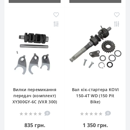
Вилки перемикання
Вал кік-стартера KOVI
передач (комплект)
150-4Т WD (150 Pit
XY300GY-6C (VXR 300)
Bike)
0
0
835 грн.
1 350 грн.