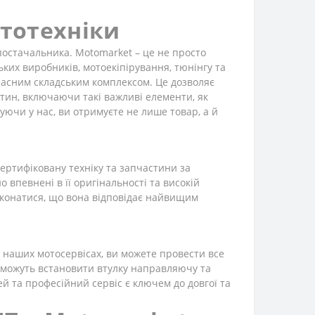
ототехніки
постачальника. Motomarket – це не просто
ьких виробників, мотоекіпірування, тюнінгу та
часним складським комплексом. Це дозволяє
тин, включаючи такі важливі елементи, як
пуючи у нас, ви отримуєте не лише товар, а й
 сертифіковану техніку та запчастини за
впевнені в її оригінальності та високій
еконатися, що вона відповідає найвищим
в наших мотосервісах, ви можете провести все
поможуть встановити втулку направляючу та
ей та професійний сервіс є ключем до довгої та