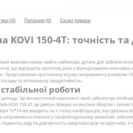
гуки (0)
Питання
(0)
Схожі товари
 KOVI 150-4Т: точність та
ільки важлива кожна, навіть найменша, деталь для забезпечення
тів, що відіграють критичну роль у функціонуванні ключових ме
и. Представляємо оригінальну втулку направляючу розміром 10
ну посадку та оптимальну продуктивність.
стабільної роботи
циліндр. Це високоточний компонент, який забезпечує лінійни
ків KOVI 150-4Т, де двигун працює на високих обертах і зазнає 
міри 10*14 мм вказують на її точну конфігурацію, яка ідеально 
к направляюча клапана у газорозподільному механізмі, забезп
 плавність ходу та довговічність амортизаторів чи маятника. Її м