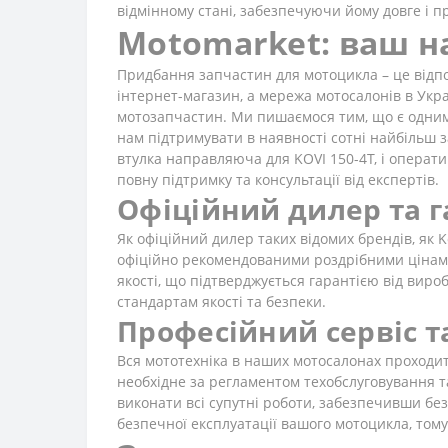
відмінному стані, забезпечуючи йому довге і п
Motomarket: ваш на
Придбання запчастин для мотоцикла – це відпов
інтернет-магазин, а мережа мотосалонів в Украї
мотозапчастин. Ми пишаємося тим, що є одним 
нам підтримувати в наявності сотні найбільш 
втулка направляюча для KOVI 150-4Т, і оператив
повну підтримку та консультації від експертів.
Офіційний дилер та г
Як офіційний дилер таких відомих брендів, як K
офіційно рекомендованими роздрібними цінами.
якості, що підтверджується гарантією від вир
стандартам якості та безпеки.
Професійний сервіс т
Вся мототехніка в наших мотосалонах проходить
необхідне за регламентом техобслуговування т
виконати всі супутні роботи, забезпечивши без
безпечної експлуатації вашого мотоцикла, тому