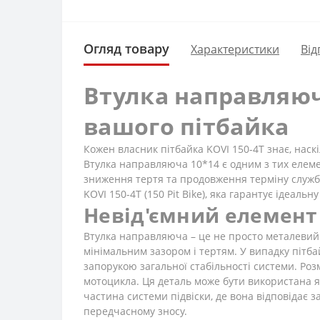
Огляд товару
Характеристики
Від
Втулка направляюча
вашого пітбайка
Кожен власник пітбайка KOVI 150-4Т знає, наск
Втулка направляюча 10*14 є одним з тих елемен
зниження тертя та продовження терміну служб
KOVI 150-4Т (150 Pit Bike), яка гарантує ідеаль
Невід'ємний елемент 
Втулка направляюча – це не просто металевий 
мінімальним зазором і тертям. У випадку пітбай
запорукою загальної стабільності системи. Роз
мотоцикла. Ця деталь може бути використана я
частина системи підвіски, де вона відповідає за
передчасному зносу.