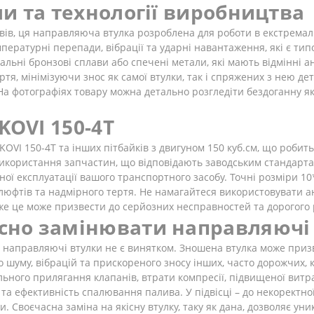
ли та технології виробництва
авів, ця направляюча втулка розроблена для роботи в екстрема
пературні перепади, вібрації та ударні навантаження, які є ти
льні бронзові сплави або спечені метали, які мають відмінні а
ртя, мінімізуючи знос як самої втулки, так і спряжених з нею де
 На фотографіях товару можна детально розгледіти бездоганну як
KOVI 150-4Т
OVI 150-4Т та інших пітбайків з двигуном 150 куб.см, що робит
икористання запчастин, що відповідають заводським стандарт
вної експлуатації вашого транспортного засобу. Точні розміри 
юфтів та надмірного тертя. Не намагайтеся використовувати ана
адже це може призвести до серйозних несправностей та дорогого
сно замінювати направляючі
і направляючі втулки не є винятком. Зношена втулка може призв
 шуму, вібрацій та прискореного зносу інших, часто дорожчих, 
ьного прилягання клапанів, втрати компресії, підвищеної витра
 та ефективність спалювання палива. У підвісці – до некоректн
и. Своєчасна заміна на якісну втулку, таку як дана, дозволяє ун