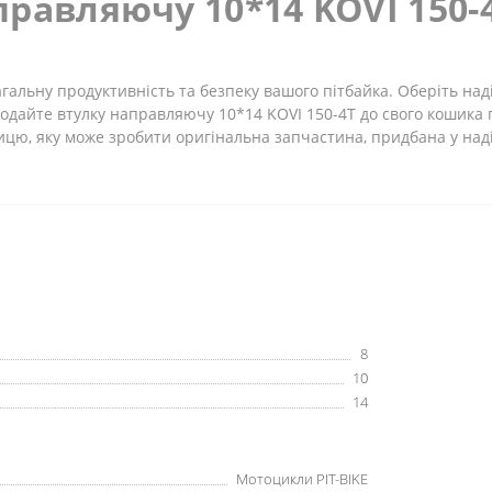
равляючу 10*14 KOVI 150-
альну продуктивність та безпеку вашого пітбайка. Оберіть наді
дайте втулку направляючу 10*14 KOVI 150-4Т до свого кошика 
зницю, яку може зробити оригінальна запчастина, придбана у на
8
10
14
Мотоцикли PIT-BIKE