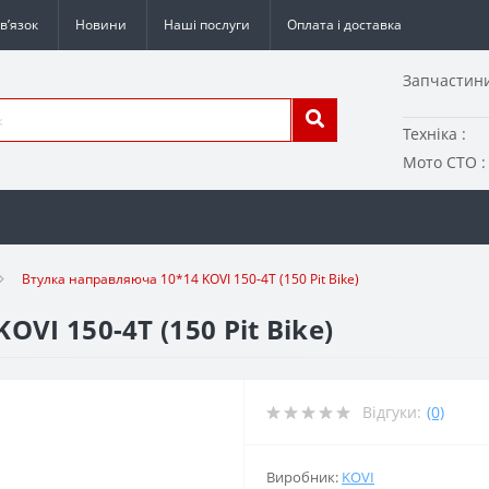
в’язок
Новини
Наші послуги
Оплата і доставка
Запчастини
Техніка :
Мото СТО :
Втулка направляюча 10*14 KOVI 150-4Т (150 Pit Bike)
VI 150-4Т (150 Pit Bike)
Відгуки:
(0)
Виробник:
KOVI