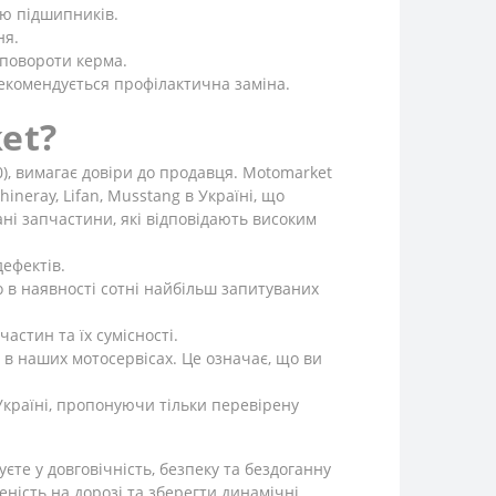
ою підшипників.
ня.
 повороти керма.
Рекомендується профілактична заміна.
et?
00), вимагає довіри до продавця. Motomarket
ineray, Lifan, Musstang в Україні, що
ані запчастини, які відповідають високим
дефектів.
 в наявності сотні найбільш запитуваних
астин та їх сумісності.
 в наших мотосервісах. Це означає, що ви
Україні, пропонуючи тільки перевірену
уєте у довговічність, безпеку та бездоганну
ність на дорозі та зберегти динамічні