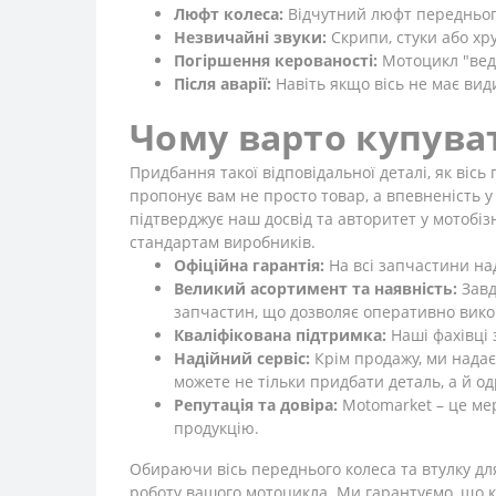
Люфт колеса:
Відчутний люфт переднього
Незвичайні звуки:
Скрипи, стуки або хру
Погіршення керованості:
Мотоцикл "веде
Після аварії:
Навіть якщо вісь не має вид
Чому варто купува
Придбання такої відповідальної деталі, як вісь
пропонує вам не просто товар, а впевненість у 
підтверджує наш досвід та авторитет у мотобіз
стандартам виробників.
Офіційна гарантія:
На всі запчастини над
Великий асортимент та наявність:
Завд
запчастин, що дозволяє оперативно вик
Кваліфікована підтримка:
Наші фахівці 
Надійний сервіс:
Крім продажу, ми надає
можете не тільки придбати деталь, а й од
Репутація та довіра:
Motomarket – це мер
продукцію.
Обираючи вісь переднього колеса та втулку для 
роботу вашого мотоцикла. Ми гарантуємо, що к