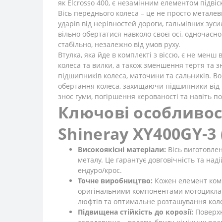
як Elcrosso 400, є незамінним елементом підв
Вісь переднього колеса – це не просто метал
ударів від нерівностей дороги, гальмівних зуси
вільно обертатися навколо своєї осі, одночасн
стабільно, незалежно від умов руху.
Втулка, яка йде в комплекті з віссю, є не ме
колеса та вилки, а також зменшення тертя та з
підшипників колеса, маточини та сальників. В
обертання колеса, захищаючи підшипники від н
знос гуми, погіршення керованості та навіть п
Ключові особливост
Shineray XY400GY-3 (
Високоякісні матеріали:
Вісь виготовлен
металу. Це гарантує довговічність та над
ендуро/крос.
Точне виробництво:
Кожен елемент компл
оригінальними компонентами мотоцикла Sh
люфтів та оптимальне розташування кол
Підвищена стійкість до корозії:
Поверхн