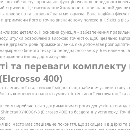
іски, що забезпечує правильне функціонування переднього колес
евий стрижень. Це високоміцний компонент, призначений для в
ль, поворотів та загальної ваги мотоцикла. Вона надійно фіксує
о підтримуючи його в точно визначеному положенні. Якісна вісь
нш важливою деталлю. Її основна функція – забезпечення правил
носу. Втулки розроблені з високою точністю, щоб ідеально відп
они відіграють роль проміжної ланки, яка допомагає розподілят
адмірного бічного тиску та передчасного зносу. Без належної
ошкодження інших дорогих вузлів.
і та переваги комплекту в
Elcrosso 400)
а з легованої сталі високої міцності, що забезпечує виняткову с
ійність компонента навіть в умовах інтенсивної експлуатації та
екту виробляється з дотриманням строгих допусків та стандарті
ineray XY400GY-3 (Elcrosso 400) та бездоганну установку. Точн
еса.
я вісі часто має спеціальне покриття, що захищає її від іржі т