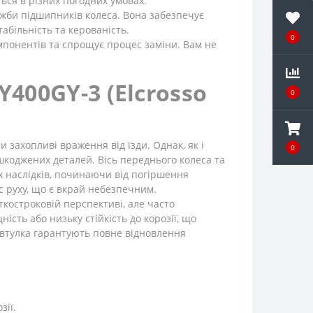
ься в різних погодних умовах.
лужби підшипників колеса. Вона забезпечує
абільність та керованість.
0
компонентів та спрощує процес заміни. Вам не
400GY-3 (Elcrosso
0
 захопливі враження від їзди. Однак, як і
0
шкоджених деталей. Вісь переднього колеса та
х наслідків, починаючи від погіршення
ас руху, що є вкрай небезпечним.
костроковій перспективі, але часто
ість або низьку стійкість до корозії, що
а втулка гарантують повне відновлення
зії.