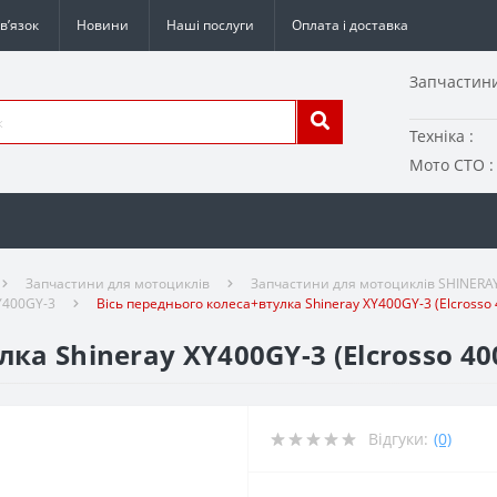
в’язок
Новини
Наші послуги
Оплата і доставка
Запчастини
Техніка :
Мото СТО :
Запчастини для мотоциклів
Запчастини для мотоциклів SHINERA
Y400GY-3
Вісь переднього колеса+втулка Shineray XY400GY-3 (Elcrosso 
ка Shineray XY400GY-3 (Elcrosso 40
Відгуки:
(0)