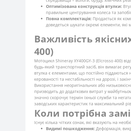
середовища – вологи, бруду, хімічних реа
Оптимізована конструкція втулки:
Втул
правильне центрування колеса та запобіг
Повна комплектація:
Продається як комп
доведеться шукати окремі елементи, які м
Важливість якісних
400)
Мотоцикл Shineray XY400GY-3 (Elcrosso 400) ві
будь-який транспортний засіб, він вимагає ре
втулка є елементами, що постійно піддаються 
керованості та нестабільності на дорозі, і за
Використання неоригінальних або низькоякісни
призводить до додаткових витрат у майбутньому.
значно скорочує термін їхньої служби та нега
заводських характеристик та максимальний рі
Коли потрібна замін
Існує кілька чітких ознак, які вказують на необх
Видимі пошкодження:
Деформація, викри