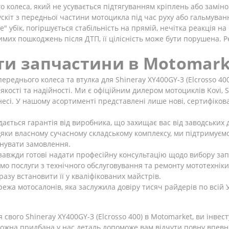
 колеса, який не усувається підтягуванням кріплень або замін
скіт з передньої частини мотоцикла під час руху або гальмуван
" убік, погіршується стабільність на прямій, нечітка реакція на
имих пошкоджень після ДТП, її цілісність може бути порушена. 
ти запчастини в Motomark
 переднього колеса та втулка для Shineray XY400GY-3 (Elcrosso 4
якості та надійності. Ми є офіційним дилером мотоциклів Kovi, Sh
несі. У нашому асортименті представлені лише нові, сертифіков
ається гарантія від виробника, що захищає вас від заводських 
яки власному сучасному складському комплексу, ми підтримуємо
онувати замовлення.
завжди готові надати професійну консультацію щодо вибору запч
мо послуги з технічного обслуговування та ремонту мототехніки
разу встановити її у кваліфікованих майстрів.
ежа мотосалонів, яка заслужила довіру тисяч райдерів по всій 
свого Shineray XY400GY-3 (Elcrosso 400) в Motomarket, ви інвест
ожна придбана у нас деталь допоможе вам відчути повну впевне