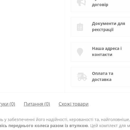
договір
Документи для
реєстрації
Наша адреса і
контакти
Оплата та
доставка
гуки (0)
Питання
(0)
Схожі товари
ь у забезпеченні його надійності, керованості та, найголовніш
вісь переднього колеса разом із втулкою
. Цей комплект для 