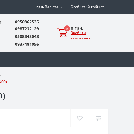
грн.
Валюта
Особистий кабінет
0950862535
 :
0 грн.
0987232129
0
Зробити
0508348048
замовлення
0937481096
Y
400)
0)