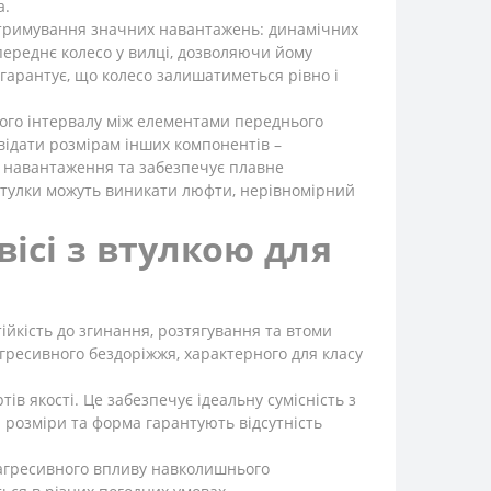
а.
итримування значних навантажень: динамічних
 переднє колесо у вилці, дозволяючи йому
 гарантує, що колесо залишатиметься рівно і
ьного інтервалу між елементами переднього
овідати розмірам інших компонентів –
и навантаження та забезпечує плавне
 втулки можуть виникати люфти, нерівномірний
ісі з втулкою для
тійкість до згинання, розтягування та втоми
 агресивного бездоріжжя, характерного для класу
в якості. Це забезпечує ідеальну сумісність з
і розміри та форма гарантують відсутність
а агресивного впливу навколишнього