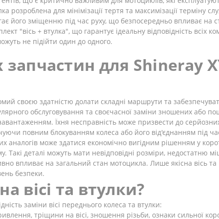
гентів, що є критично важливим для мотоциклів, які експлуатуют
ка розроблена для мінімізації тертя та максимізації терміну с
ає його зміщенню під час руху, що безпосередньо впливає на ст
лект "вісь + втулка", що гарантує ідеальну відповідність всіх 
ожуть не підійти один до одного.
 запчастин для Shineray XY
домий своєю здатністю долати складні маршрути та забезпечувати
гулярного обслуговування та своєчасної заміни зношених або по
навантаженням. Їхня несправність може призвести до серйозни
кінчуючи повним блокуванням колеса або його від'єднанням під ч
х аналогів може здатися економічно вигідним рішенням у корот
 Такі деталі можуть мати невідповідні розміри, недостатню міцн
тивно впливає на загальний стан мотоцикла. Лише якісна вісь т
вень безпеки.
а вісі та втулки?
ідність заміни вісі переднього колеса та втулки:
влення, тріщини на вісі, зношення різьби, ознаки сильної коро