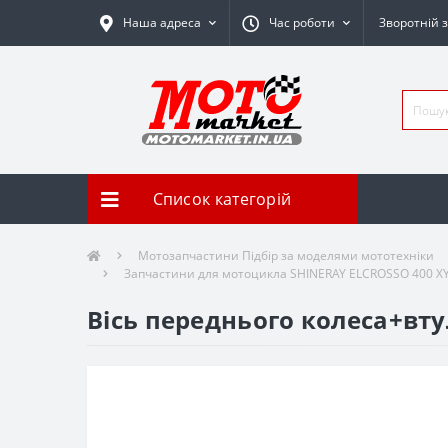
Наша адреса
Час роботи
Зворотній з
Список категорій
Мотозапчастини Підбір за моделями мототехніки
Запчастини для мотоцикла SHINERAY ELCROSSO 400 X
Вісь переднього колеса+втул