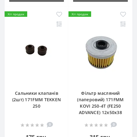
Хіт продаж
Хіт продаж
Сальники клапанів
Фільтр масляний
(2шт) 171FMM TEKKEN
(паперовий) 171FMM
250
KOVI 250-4T (FE250
ADVANCE) 12х50х38
0
0