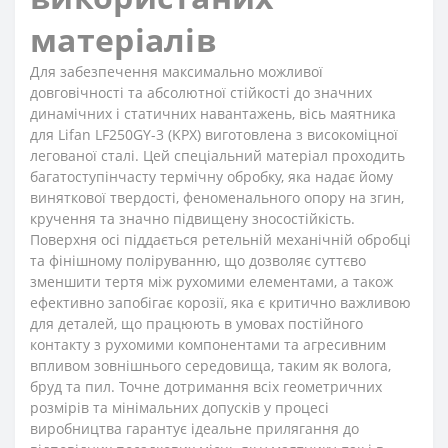
матеріалів
Для забезпечення максимально можливої
довговічності та абсолютної стійкості до значних
динамічних і статичних навантажень, вісь маятника
для Lifan LF250GY-3 (KPX) виготовлена з високоміцної
легованої сталі. Цей спеціальний матеріал проходить
багатоступінчасту термічну обробку, яка надає йому
виняткової твердості, феноменального опору на згин,
кручення та значно підвищену зносостійкість.
Поверхня осі піддається ретельній механічній обробці
та фінішному поліруванню, що дозволяє суттєво
зменшити тертя між рухомими елементами, а також
ефективно запобігає корозії, яка є критично важливою
для деталей, що працюють в умовах постійного
контакту з рухомими компонентами та агресивним
впливом зовнішнього середовища, таким як волога,
бруд та пил. Точне дотримання всіх геометричних
розмірів та мінімальних допусків у процесі
виробництва гарантує ідеальне прилягання до