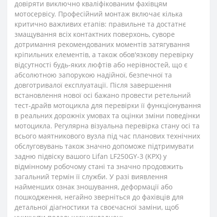
довіряти виключно кваліфікованим фахівцям
мотосервісу. Професійний монтаж включає кілька
критично важливих етапів: правильне та достатнє
змащування всіх контактних поверхонь, суворе
дотримання рекомендованих моментів затягування
кріпильних елементів, а також обов'язкову перевірку
відсутності будь-яких люфтів або нерівностей, що є
абсолютною запорукою надійної, безпечної та
довготривалої експлуатації. Після завершення
встановлення нової осі бажано провести ретельний
тест-драйв мотоцикла для перевірки її функціонування
в реальних дорожніх умовах та оцінки зміни поведінки
мотоцикла. Регулярна візуальна перевірка стану осі та
всього маятникового вузла під час планових технічних
обслуговувань також значно допоможе підтримувати
задню підвіску вашого Lifan LF250GY-3 (KPX) у
відмінному робочому стані та значно продовжить
загальний термін її служби. У разі виявлення
найменших ознак зношування, деформації або
пошкодження, негайно зверніться до фахівців для
детальної діагностики та своєчасної заміни, щоб