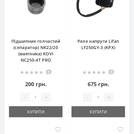
Підшипник голчастий
Реле напруги Lifan
(сепаратор) NK22/20
LF250GY-3 (KPX)
(маятника) KOVI
NC250-4Т PRO
0
0
200 грн.
675 грн.
-
+
-
+
КУПИТИ
КУПИТИ