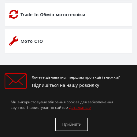
Trade-In Обмін мототехніки
Мото СТО
Хочете дізнаватися першим про акції і знижки?
Підпишіться на нашу розсилку
Ми використовуємо збирання cookies для забезпечення
Підписатися
зручності користування сайтом
Детальніше
Я прочитав
Політика конфіденційності
і згоден з вимогами
Прийняти
Інформація