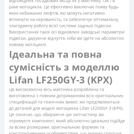
відповідних посадкових місць як у маятнику, так і в
рамі мотоцикла. Це ефективно виключає появу будь-
яких небажаних люфтів, які можуть негативно
вплинути на керованість, та забезпечує оптимальну,
злагоджену роботу всієї системи задньої підвіски.
Використання такої осі відновлює заводські параметри
підвіски, даруючи відчуття, ніби ви їдете на абсолютно
новому мотоциклі.
Ідеальна та повна
сумісність з моделлю
Lifan LF250GY-3 (KPX)
Ця високоякісна вісь маятника розроблена та
виготовлена з повним дотриманням всіх оригінальних
специфікацій та технічних вимог, які пред'являються
до деталей для моделі мотоцикла Lifan LF250GY-3 (KPX).
Це означає, що, обираючи цю запчастину, ви
отримуєте компонент, який абсолютно ідеально підійде
за всіма розмірами, оригінальною формою та
конструктивними особливостями, що значно спрощує