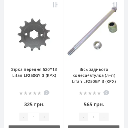
Зірка передня 520*13
Вісь заднього
Lifan LF250GY-3 (KPX)
колеса+втулка (л+п)
Lifan LF250GY-3 (KPX)
0
0
325 грн.
565 грн.
-
+
-
+