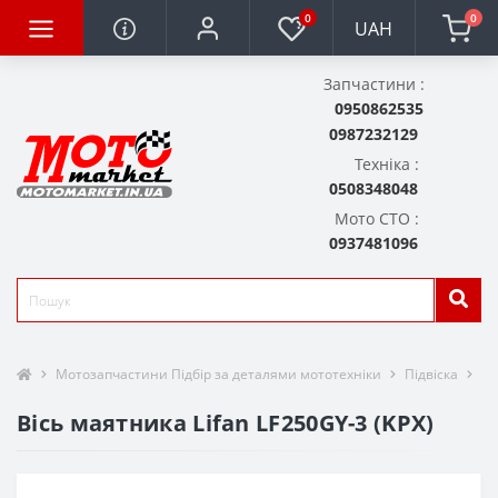
0
0
UAH
Запчастини :
0950862535
0987232129
Техніка :
0508348048
Мото СТО :
0937481096
Мотозапчастини Підбір за деталями мототехніки
Підвіска
Ма
Вісь маятника Lifan LF250GY-3 (KPX)