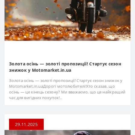
Золота осінь — золоті пропозиції! Стартує сезон
знижок у Motomarket.in.ua
Золота осінь — золоті пропозиції! Стартує сезон знижок у
Motomarket.in.uaДорогі мотолюбителі!Хто сказав, що
осінь — це кінець сезону? Ми вважаємо, що це найкращий
час для вигідних покупок!..
29.11.2025