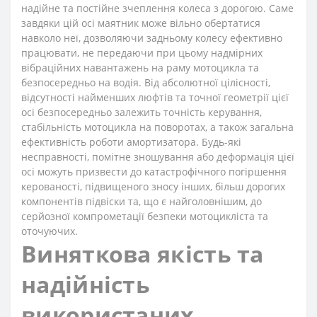
надійне та постійне зчеплення колеса з дорогою. Саме
завдяки цій осі маятник може вільно обертатися
навколо неї, дозволяючи задньому колесу ефективно
працювати, не передаючи при цьому надмірних
вібраційних навантажень на раму мотоцикла та
безпосередньо на водія. Від абсолютної цілісності,
відсутності найменших люфтів та точної геометрії цієї
осі безпосередньо залежить точність керування,
стабільність мотоцикла на поворотах, а також загальна
ефективність роботи амортизатора. Будь-які
несправності, помітне зношування або деформація цієї
осі можуть призвести до катастрофічного погіршення
керованості, підвищеного зносу інших, більш дорогих
компонентів підвіски та, що є найголовнішим, до
серйозної компрометації безпеки мотоцикліста та
оточуючих.
Виняткова якість та
надійність
використаних