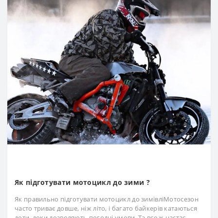
Як підготувати мотоцикл до зими ?
Як правильно підготувати мотоцикл до зимівліМотосезон
часто триває довше, ніж літо, і багато байкерів катаються
доти, доки дозволяють погодні умови. Та все ж настає