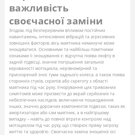
важливість
своєчасної заміни
Згодом, під безперервним впливом постійних
навантажень, інтенсивних вібрацій та агресивних
зовнішніх факторів, вісь маятника неминуче може
зношуватися. Основними та найбільш помітними
ознаками її зношування є: відчутна поява люфту в
задній підвісці, значне погіршення загальної
керованості мотоцикла, нерівномірний та
прискорений знос гуми заднього колеса, а також поява
сторонніх стуків, скрипів або скреготу з області
маятника під час руху. Ігнорування цих тривожних
симптомів може призвести до вкрай серйозних та
небезпечних наслідків, включаючи пошкодження
інших, значно дорожчих компонентів підвіски, таких як
амортизатори або сам маятник, а в найгіршому
випадку – навіть до повної втрати контролю над
мотоциклом під час руху, що створює пряму загрозу
життю та здоров'ю. Своєчасна заміна зношеної осі