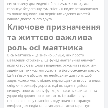
виготовлену для моделі Lifan LF250GY-3 (KPX), яка
гарантує бездоганну сумісність, швидке встановлення
та повне відновлення первісних ходових якостей
вашого двоколісного друга.
Ключове призначення
та життєво важлива
роль осі маятника
Вісь маятника – це значно більше, ніж просто
металевий стрижень; це фундаментальний елемент,
який створює міцний і водночас рухомий зв'язок між
заднім маятником мотоцикла та його основною рамою.
Цей зв'язок є абсолютно необхідним для того, щоб
заднє колесо могло вільно переміщатися вгору та вниз,
слідуючи рельєфу дороги, тоді як задня підвіска
виконує свою основну функцію – гасить коливання та
удари від дорожнього покриття. Це забезпечує
неперевершену плавність ходу, значно покращує
комфорт для водія та пасажира, а також гарантує