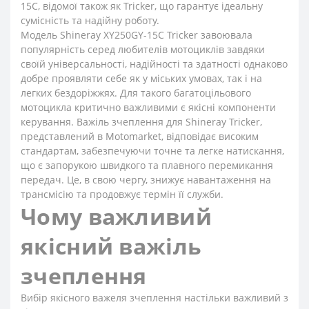
15С, відомої також як Tricker, що гарантує ідеальну
сумісність та надійну роботу.
Модель Shineray XY250GY-15С Tricker завоювала
популярність серед любителів мотоциклів завдяки
своїй універсальності, надійності та здатності однаково
добре проявляти себе як у міських умовах, так і на
легких бездоріжжях. Для такого багатоцільового
мотоцикла критично важливими є якісні компоненти
керування. Важіль зчеплення для Shineray Tricker,
представлений в Motomarket, відповідає високим
стандартам, забезпечуючи точне та легке натискання,
що є запорукою швидкого та плавного перемикання
передач. Це, в свою чергу, знижує навантаження на
трансмісію та продовжує термін її служби.
Чому важливий
якісний важіль
зчеплення
Вибір якісного важеля зчеплення настільки важливий з