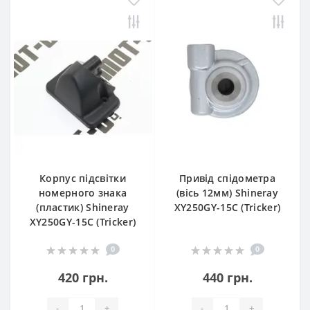
Корпус підсвітки
Привід спідометра
номерного знака
(вісь 12мм) Shineray
(пластик) Shineray
XY250GY-15С (Tricker)
XY250GY-15С (Tricker)
0
0
420 грн.
440 грн.
-
+
-
+