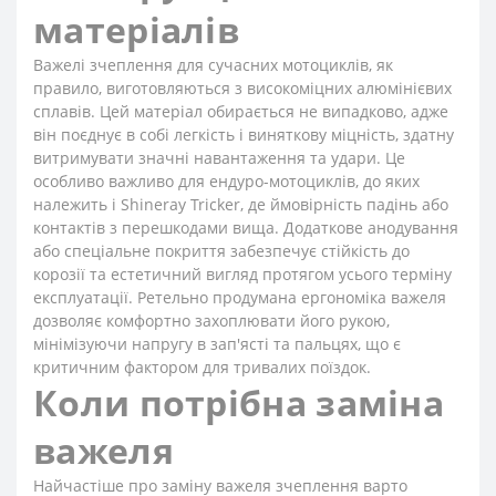
матеріалів
Важелі зчеплення для сучасних мотоциклів, як
правило, виготовляються з високоміцних алюмінієвих
сплавів. Цей матеріал обирається не випадково, адже
він поєднує в собі легкість і виняткову міцність, здатну
витримувати значні навантаження та удари. Це
особливо важливо для ендуро-мотоциклів, до яких
належить і Shineray Tricker, де ймовірність падінь або
контактів з перешкодами вища. Додаткове анодування
або спеціальне покриття забезпечує стійкість до
корозії та естетичний вигляд протягом усього терміну
експлуатації. Ретельно продумана ергономіка важеля
дозволяє комфортно захоплювати його рукою,
мінімізуючи напругу в зап'ясті та пальцях, що є
критичним фактором для тривалих поїздок.
Коли потрібна заміна
важеля
Найчастіше про заміну важеля зчеплення варто