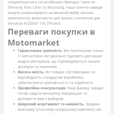
спеціалізуючись на китайських брендах, таких як
Shineray, Kovi, Lifan та Musstang. Наші клієнти завжди
можуть розраховувати на великий вибір якісних
компонентів, включаючи цей важіль зчеплення для
Shineray XY250GY-15С (Tricker).
Переваги покупки в
Motomarket
Гарантована сумісність.
Ми пропонуємо тільки
ті запчастини, які ідеально підходять для вашої
моделі мотоцикла, що підтверджується нашим
досвідом та знаннями.
Висока якість.
Всі товари сертифіковані та
відповідають стандартам виробника,
забезпечуючи довговічність та надійність.
Професійна консультація.
Наші фахівці завжди
готові надати вичерпну інформацію та
допомогти вам з вибором.
Широкий асортимент та наявність.
Завдяки
власному сучасному складському комплексу ми