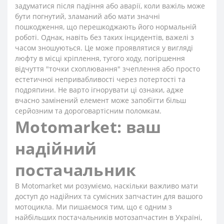
задуматися після падіння або аварії, коли важіль може
бути погнутий, зламаний або мати значні
пошкодження, що перешкоджають його нормальній
роботі. Однак, навіть без таких інцидентів, важелі з
часом зношуються. Це може проявлятися у вигляді
люфту в місці кріплення, тугого ходу, погіршення
відчуття "точки схоплювання" зчеплення або просто
естетичної непривабливості через потертості та
подряпини. Не варто ігнорувати ці ознаки, адже
вчасно замінений елемент може запобігти більш
серйозним та дороговартісним поломкам.
Motomarket: ваш
надійний
постачальник
В Motomarket ми розуміємо, наскільки важливо мати
доступ до надійних та сумісних запчастин для вашого
мотоцикла. Ми пишаємося тим, що є одним з
найбільших постачальників мотозапчастин в Україні,