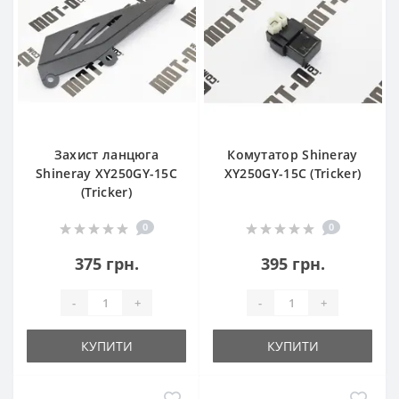
Захист ланцюга
Комутатор Shineray
Shineray XY250GY-15С
XY250GY-15С (Tricker)
(Tricker)
0
0
375 грн.
395 грн.
-
+
-
+
КУПИТИ
КУПИТИ