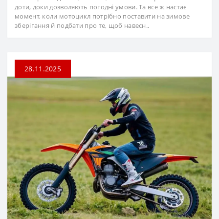
доти, доки дозволяють погодні умови. Та все ж настає
момент, коли мотоцикл потрібно поставити на зимове
зберігання й подбати про те, щоб навесн..
28.11.2025