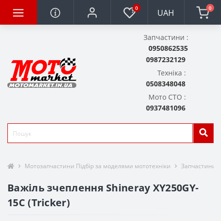
0
0
UAH
Запчастини :
0950862535
0987232129
Техніка :
0508348048
Мото СТО :
0937481096
Мотозапчастини Підбір за моделями мототехніки
Запчастини д
Важіль зчеплення Shineray XY250GY-
15С (Tricker)