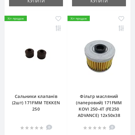
КУПИТИ
КУПИТИ
Хіт продаж
Хіт продаж
Сальники клапанів
Фільтр масляний
(2шт) 171FMM TEKKEN
(паперовий) 171FMM
250
KOVI 250-4T (FE250
ADVANCE) 12х50х38
0
0