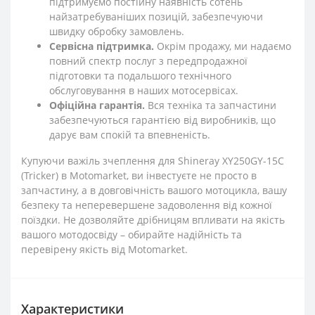
підтримуємо постійну наявність сотень
найзатребуваніших позицій, забезпечуючи
швидку обробку замовлень.
Сервісна підтримка.
Окрім продажу, ми надаємо
повний спектр послуг з передпродажної
підготовки та подальшого технічного
обслуговування в наших мотосервісах.
Офіційна гарантія.
Вся техніка та запчастини
забезпечуються гарантією від виробників, що
дарує вам спокій та впевненість.
Купуючи важіль зчеплення для Shineray XY250GY-15С
(Tricker) в Motomarket, ви інвестуєте не просто в
запчастину, а в довговічність вашого мотоцикла, вашу
безпеку та неперевершене задоволення від кожної
поїздки. Не дозволяйте дрібницям впливати на якість
вашого мотодосвіду – обирайте надійність та
перевірену якість від Motomarket.
Характеристики