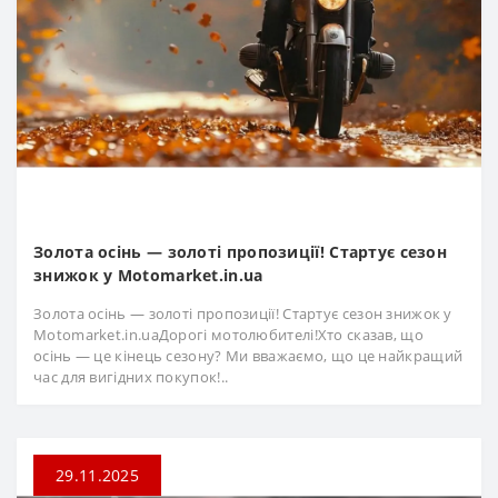
Золота осінь — золоті пропозиції! Стартує сезон
знижок у Motomarket.in.ua
Золота осінь — золоті пропозиції! Стартує сезон знижок у
Motomarket.in.uaДорогі мотолюбителі!Хто сказав, що
осінь — це кінець сезону? Ми вважаємо, що це найкращий
час для вигідних покупок!..
29.11.2025