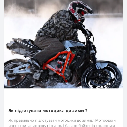
Як підготувати мотоцикл до зими ?
Як правильно підготувати мотоцикл до зимівліМотосезон
часто триває довше, ніж літо, і багато байкерів катаються