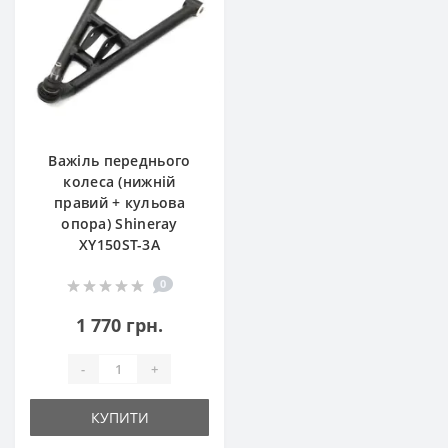
Важіль переднього
колеса (нижній
правий + кульова
опора) Shineray
XY150ST-3A
0
1 770 грн.
-
+
КУПИТИ