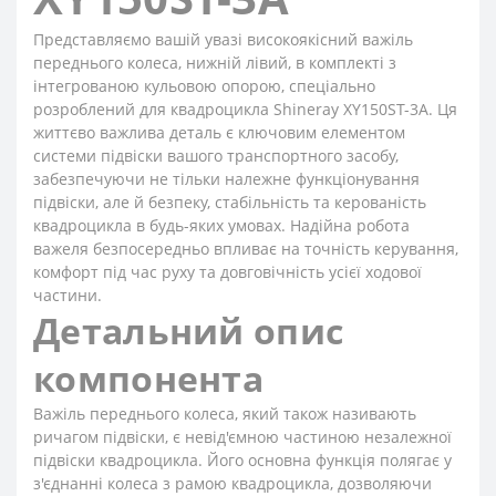
Представляємо вашій увазі високоякісний важіль
переднього колеса, нижній лівий, в комплекті з
інтегрованою кульовою опорою, спеціально
розроблений для квадроцикла Shineray XY150ST-3A. Ця
життєво важлива деталь є ключовим елементом
системи підвіски вашого транспортного засобу,
забезпечуючи не тільки належне функціонування
підвіски, але й безпеку, стабільність та керованість
квадроцикла в будь-яких умовах. Надійна робота
важеля безпосередньо впливає на точність керування,
комфорт під час руху та довговічність усієї ходової
частини.
Детальний опис
компонента
Важіль переднього колеса, який також називають
ричагом підвіски, є невід'ємною частиною незалежної
підвіски квадроцикла. Його основна функція полягає у
з'єднанні колеса з рамою квадроцикла, дозволяючи