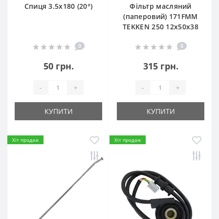
Спиця 3.5х180 (20°)
Фільтр масляний
(паперовий) 171FMM
TEKKEN 250 12х50х38
0
0
50 грн.
315 грн.
-
+
-
+
КУПИТИ
КУПИТИ
Хіт продаж
Хіт продаж