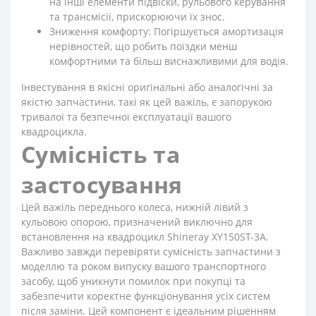
на інші елементи підвіски, рульового керування
та трансмісії, прискорюючи їх знос.
Зниження комфорту: Погіршується амортизація
нерівностей, що робить поїздки менш
комфортними та більш виснажливими для водія.
Інвестування в якісні оригінальні або аналогічні за
якістю запчастини, такі як цей важіль, є запорукою
тривалої та безпечної експлуатації вашого
квадроцикла.
Сумісність та
застосування
Цей важіль переднього колеса, нижній лівий з
кульовою опорою, призначений виключно для
встановлення на квадроцикл Shineray XY150ST-3A.
Важливо завжди перевіряти сумісність запчастини з
моделлю та роком випуску вашого транспортного
засобу, щоб уникнути помилок при покупці та
забезпечити коректне функціонування усіх систем
після заміни. Цей компонент є ідеальним рішенням