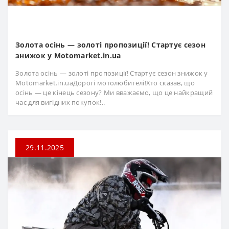
Золота осінь — золоті пропозиції! Стартує сезон
знижок у Motomarket.in.ua
Золота осінь — золоті пропозиції! Стартує сезон знижок у
Motomarket.in.uaДорогі мотолюбителі!Хто сказав, що
осінь — це кінець сезону? Ми вважаємо, що це найкращий
час для вигідних покупок!..
29.11.2025