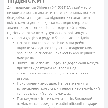
Для квадроцикла Shineray XY150ST-3A, який часто
використовується для активного відпочинку, поїздок
бездоріжжям та в умовах підвищених навантажень,
якість кожної деталі підвіски має першочергове
значення. Зношений або пошкоджений важіль
підвіски, а також люфт у кульовій опорі, можуть
призвести до цілого ряду небезпечних наслідків:
Погіршення керованості: Неточна робота
підвіски ускладнює керування квадроциклом,
особливо на високих швидкостях або нерівних
поверхнях.
Зниження безпеки: Люфти та деформації можуть
призвести до втрати контролю над
транспортним засобом, що створює ризик
аварій.
Прискорений знос шин: Неправильні кути
встановлення коліс спричиняють нерівномірний
та передчасний знос покришок.
Пошкодження інших компонентів: Зношений
важіль може передавати зайві вібрації та удари