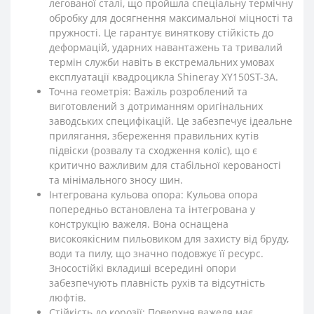
легованої сталі, що пройшла спеціальну термічну
обробку для досягнення максимальної міцності та
пружності. Це гарантує виняткову стійкість до
деформацій, ударних навантажень та тривалий
термін служби навіть в екстремальних умовах
експлуатації квадроцикла Shineray XY150ST-3A.
Точна геометрія: Важіль розроблений та
виготовлений з дотриманням оригінальних
заводських специфікацій. Це забезпечує ідеальне
прилягання, збереження правильних кутів
підвіски (розвалу та сходження коліс), що є
критично важливим для стабільної керованості
та мінімального зносу шин.
Інтегрована кульова опора: Кульова опора
попередньо встановлена та інтегрована у
конструкцію важеля. Вона оснащена
високоякісним пильовиком для захисту від бруду,
води та пилу, що значно подовжує її ресурс.
Зносостійкі вкладиші всередині опори
забезпечують плавність рухів та відсутність
люфтів.
Стійкість до корозії: Поверхня важеля має