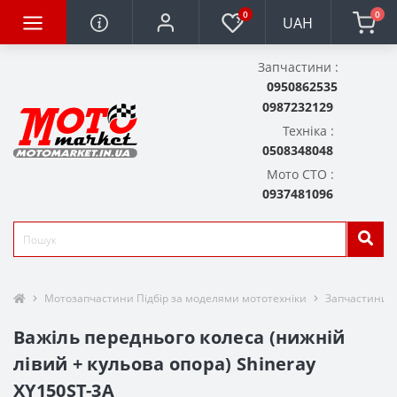
0
0
UAH
Запчастини :
0950862535
0987232129
Техніка :
0508348048
Мото СТО :
0937481096
Мотозапчастини Підбір за моделями мототехніки
Запчастини д
Важіль переднього колеса (нижній
лівий + кульова опора) Shineray
XY150ST-3A