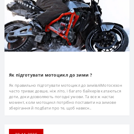
Як підготувати мотоцикл до зими ?
Як правильно підготувати мотоцикл до зимівліМотосезон
часто триває довше, ніж літо, і багато байкерів катаються
доти, доки дозволяють погодні умови. Та все ж настає
момент, коли мотоцикл потрібно поставити на зимове
зберігання й подбати про те, щоб навесн..