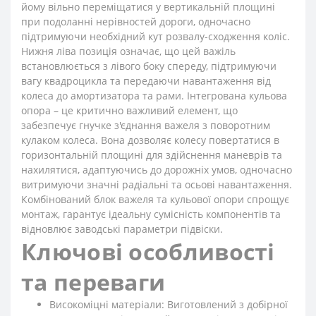
йому вільно переміщатися у вертикальній площині
при подоланні нерівностей дороги, одночасно
підтримуючи необхідний кут розвалу-сходження коліс.
Нижня ліва позиція означає, що цей важіль
встановлюється з лівого боку спереду, підтримуючи
вагу квадроцикла та передаючи навантаження від
колеса до амортизатора та рами. Інтегрована кульова
опора – це критично важливий елемент, що
забезпечує гнучке з'єднання важеля з поворотним
кулаком колеса. Вона дозволяє колесу повертатися в
горизонтальній площині для здійснення маневрів та
нахилятися, адаптуючись до дорожніх умов, одночасно
витримуючи значні радіальні та осьові навантаження.
Комбінований блок важеля та кульової опори спрощує
монтаж, гарантує ідеальну сумісність компонентів та
відновлює заводські параметри підвіски.
Ключові особливості
та переваги
Високоміцні матеріали: Виготовлений з добірної