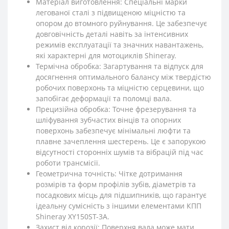
Матеріал виготовлення: Спеціальні марки
легованої сталі з підвищеною міцністю та
опором до втомного руйнування. Це забезпечує
довговічність деталі навіть за інтенсивних
режимів експлуатації та значних навантажень,
які характерні для мотоциклів Shineray.
Термічна обробка: Загартування та відпуск для
досягнення оптимального балансу між твердістю
робочих поверхонь та міцністю серцевини, що
запобігає деформації та поломці вала.
Прецизійна обробка: Точне фрезерування та
шліфування зубчастих вінців та опорних
поверхонь забезпечує мінімальні люфти та
плавне зачеплення шестерень. Це є запорукою
відсутності сторонніх шумів та вібрацій під час
роботи трансмісії.
Геометрична точність: Чітке дотримання
розмірів та форм профілів зубів, діаметрів та
посадкових місць для підшипників, що гарантує
ідеальну сумісність з іншими елементами КПП
Shineray XY150ST-3A.
Захист від корозії: Поверхня вала може мати