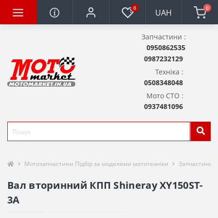
0
0
UAH
Запчастини :
0950862535
0987232129
Техніка :
0508348048
Мото СТО :
0937481096
Мотозапчастини Підбір за моделями мототехніки
Запчастини д
Вал вторинний КПП Shineray XY150ST-
3A