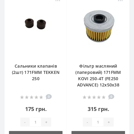
Сальники клапанів
Фільтр масляний
(2шт) 171FMM TEKKEN
(паперовий) 171FMM
250
KOVI 250-4T (FE250
ADVANCE) 12х50х38
0
0
175 грн.
315 грн.
-
+
-
+