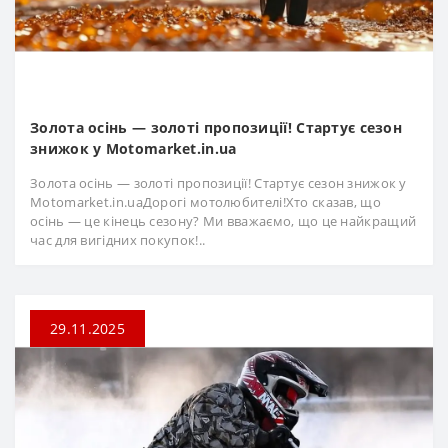
Золота осінь — золоті пропозиції! Стартує сезон
знижок у Motomarket.in.ua
Золота осінь — золоті пропозиції! Стартує сезон знижок у
Motomarket.in.uaДорогі мотолюбителі!Хто сказав, що
осінь — це кінець сезону? Ми вважаємо, що це найкращий
час для вигідних покупок!..
29.11.2025