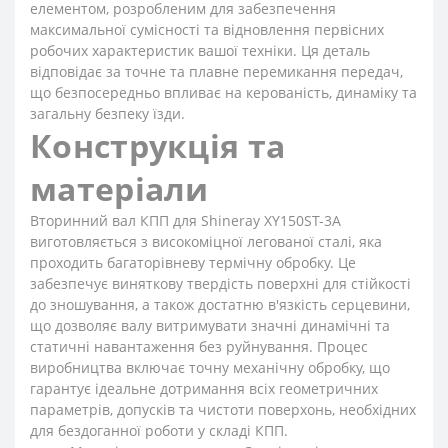
елементом, розробленим для забезпечення
максимальної сумісності та відновлення первісних
робочих характеристик вашої техніки. Ця деталь
відповідає за точне та плавне перемикання передач,
що безпосередньо впливає на керованість, динаміку та
загальну безпеку їзди.
Конструкція та
матеріали
Вторинний вал КПП для Shineray XY150ST-3A
виготовляється з високоміцної легованої сталі, яка
проходить багаторівневу термічну обробку. Це
забезпечує виняткову твердість поверхні для стійкості
до зношування, а також достатню в'язкість серцевини,
що дозволяє валу витримувати значні динамічні та
статичні навантаження без руйнування. Процес
виробництва включає точну механічну обробку, що
гарантує ідеальне дотримання всіх геометричних
параметрів, допусків та чистоти поверхонь, необхідних
для бездоганної роботи у складі КПП.