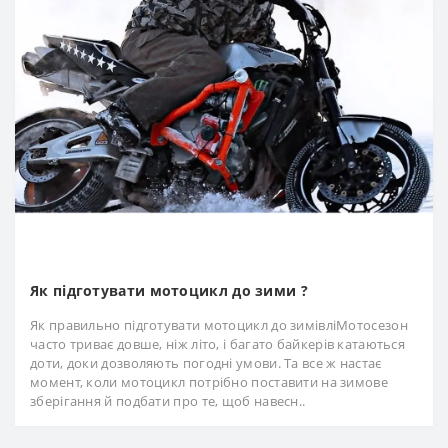
Як підготувати мотоцикл до зими ?
Як правильно підготувати мотоцикл до зимівліМотосезон
часто триває довше, ніж літо, і багато байкерів катаються
доти, доки дозволяють погодні умови. Та все ж настає
момент, коли мотоцикл потрібно поставити на зимове
зберігання й подбати про те, щоб навесн..