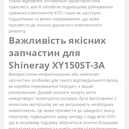
тільки відновлює оптимальні характеристики
трансмісії, але й запобігає подальшому руйнуванню
суміжних компонентів КПП, таких як шестерні,
підшипники та вилки перемикання, що може
призвести до значно дорожчого комплексного
ремонту.
Важливість якісних
запчастин для
Shineray XY150ST-3A
Використання неоригінальних або неякісних
запчастин, особливо для такого відповідального вузла,
як коробка перемикання передач, є вкрай
ризикованим. Дешеві аналоги можуть мати
невідповідні геометричні розміри, бути виготовлені з
неякісних матеріалів, які не витримують необхідних
навантажень. Це може призвести до швидкого зносу,
перегріву, підвищеного шуму, виходу з ладу всієї КПП,
що в кінцевому підсумку обернеться значно більшими
витратами на ремонт та навіть може стати причиною