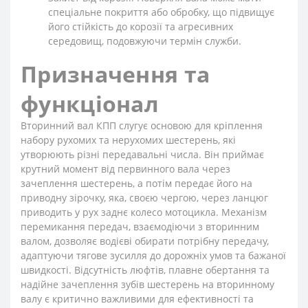
спеціальне покриття або обробку, що підвищує
його стійкість до корозії та агресивних
середовищ, подовжуючи термін служби.
Призначення та
функціонал
Вторинний вал КПП слугує основою для кріплення
набору рухомих та нерухомих шестерень, які
утворюють різні передавальні числа. Він приймає
крутний момент від первинного вала через
зачеплення шестерень, а потім передає його на
приводну зірочку, яка, своєю чергою, через ланцюг
приводить у рух заднє колесо мотоцикла. Механізм
перемикання передач, взаємодіючи з вторинним
валом, дозволяє водієві обирати потрібну передачу,
адаптуючи тягове зусилля до дорожніх умов та бажаної
швидкості. Відсутність люфтів, плавне обертання та
надійне зачеплення зубів шестерень на вторинному
валу є критично важливими для ефективності та