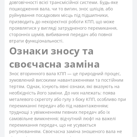
довговічності всієї трансмісійної системи. Будь-яке
пошкодження вала, чи то вигин, знос шліців, або
руйнування посадкових місць під підшипники,
призводить до некоректної роботи КПП, що може
проявлятися у вигляді затрудненого перемикання,
сторонніх шумів, вибивання передач або повної
втрати функціональності.
Ознаки зносу та
своєчасна заміна
Знос вторинного вала КПП — це природний процес,
зумовлений високими навантаженнями та постійним
тертям. Однак, існують явні ознаки, які вказують на
необхідність його заміни. До них належать: поява
металевого скреготу або гулу з боку КПП, особливо при
перемиканні передач або під навантаженням;
труднощі з увімкненням певних передач або їх
самовільне вимкнення; відчутний люфт на важелі
перемикання передач, що не усувається
регулюванням. Своєчасна заміна зношеного вала не