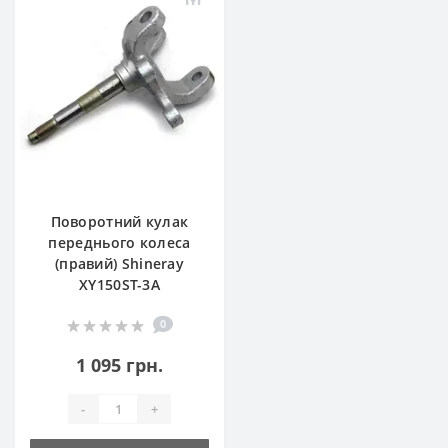
Поворотний кулак
переднього колеса
(правий) Shineray
XY150ST-3A
0
1 095 грн.
-
+