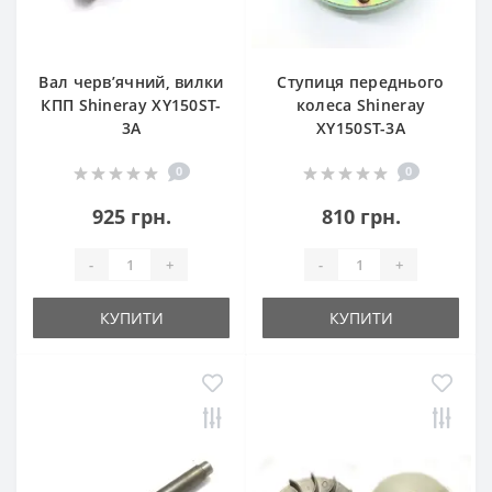
Вал черв’ячний, вилки
Ступиця переднього
КПП Shineray XY150ST-
колеса Shineray
3A
XY150ST-3A
0
0
925 грн.
810 грн.
-
+
-
+
КУПИТИ
КУПИТИ