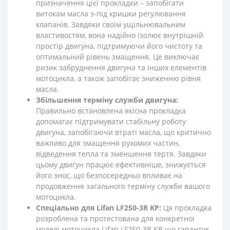
призначення цієї прокладки – запобігати
витокам масла з-під кришки регулювання
клапанів. Завдяки своїм ущільнювальним
властивостям, вона надійно ізолює внутрішній
простір двигуна, підтримуючи його чистоту та
оптимальний рівень змащення. Це виключає
ризик забруднення двигуна та інших елементів
мотоцикла, а також запобігає зниженню рівня
масла.
Збільшення терміну служби двигуна:
Правильно встановлена якісна прокладка
допомагає підтримувати стабільну роботу
двигуна, запобігаючи втраті масла, що критично
важливо для змащення рухомих частин,
відведення тепла та зменшення тертя. Завдяки
цьому двигун працює ефективніше, знижується
його знос, що безпосередньо впливає на
продовження загального терміну служби вашого
мотоцикла.
Спеціально для Lifan LF250-3R KP:
Ця прокладка
розроблена та протестована для конкретної
моделі мотоцикла Lifan LF250-3R KP, що гарантує