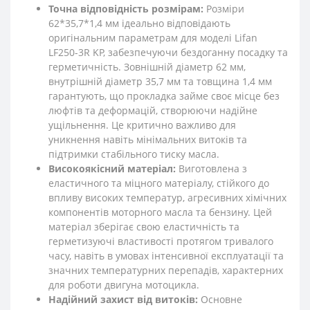
Точна відповідність розмірам:
Розміри
62*35,7*1,4 мм ідеально відповідають
оригінальним параметрам для моделі Lifan
LF250-3R KP, забезпечуючи бездоганну посадку та
герметичність. Зовнішній діаметр 62 мм,
внутрішній діаметр 35,7 мм та товщина 1,4 мм
гарантують, що прокладка займе своє місце без
люфтів та деформацій, створюючи надійне
ущільнення. Це критично важливо для
уникнення навіть мінімальних витоків та
підтримки стабільного тиску масла.
Високоякісний матеріал:
Виготовлена з
еластичного та міцного матеріалу, стійкого до
впливу високих температур, агресивних хімічних
компонентів моторного масла та бензину. Цей
матеріал зберігає свою еластичність та
герметизуючі властивості протягом тривалого
часу, навіть в умовах інтенсивної експлуатації та
значних температурних перепадів, характерних
для роботи двигуна мотоцикла.
Надійний захист від витоків:
Основне