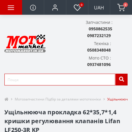
0
0
UAH
Запчастини :
0950862535
0987232129
Техніка :
0508348048
Мото СТО :
0937481096
Мотозапчастини Підбір за деталями мототехніки
Ущільнююча пр
Ущільнююча прокладка 62*35,7*1,4
кришки регулювання клапанів Lifan
LF250-3R KP