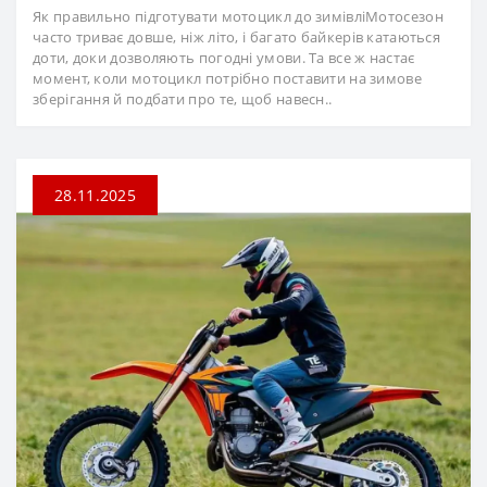
Як правильно підготувати мотоцикл до зимівліМотосезон
часто триває довше, ніж літо, і багато байкерів катаються
доти, доки дозволяють погодні умови. Та все ж настає
момент, коли мотоцикл потрібно поставити на зимове
зберігання й подбати про те, щоб навесн..
28.11.2025