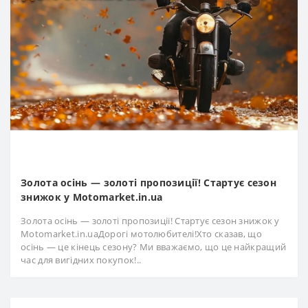
Золота осінь — золоті пропозиції! Стартує сезон
знижок у Motomarket.in.ua
Золота осінь — золоті пропозиції! Стартує сезон знижок у
Motomarket.in.uaДорогі мотолюбителі!Хто сказав, що
осінь — це кінець сезону? Ми вважаємо, що це найкращий
час для вигідних покупок!..