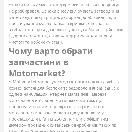
ознаки витоку масла з-під кришки, навіть якщо двигун
не розбирався. Ознаки зносу включають затвердіння
матеріалу, появу тріщин, деформацію або явні сліди
просочування масла навколо кришки. Своєчасна
заміна прокладки дозволить уникнути більш серйозних
і дорогих ремонтів, а також підтримувати двигун у
чистоті та робочому стані.
Чому варто обрати
запчастини в
Motomarket?
У Motomarket ми розуміємо, наскільки важлива якість
кожної деталі для безпеки та задоволення від їзди. Як
один з найбільших інтернет-магазинів і мережі
мотосалонів в Україні, ми пишаємося тим, що
пропонуємо тільки перевірені та сертифіковані
мотозапчастини, включаючи цю ущільнюючу
прокладку для Lifan LF250-3R KP. Ми є офіційним
дилером провідних китайських виробників, таких як
Lifan, Kovi, Shineray, Musstang, що гарантує