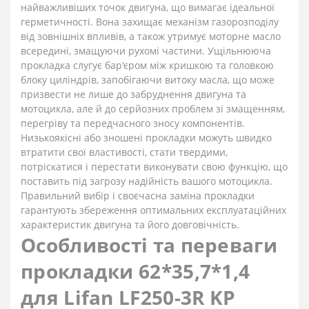
найважливіших точок двигуна, що вимагає ідеальної
герметичності. Вона захищає механізм газорозподілу
від зовнішніх впливів, а також утримує моторне масло
всередині, змащуючи рухомі частини. Ущільнююча
прокладка слугує бар'єром між кришкою та головкою
блоку циліндрів, запобігаючи витоку масла, що може
призвести не лише до забруднення двигуна та
мотоцикла, але й до серйозних проблем зі змащенням,
перегріву та передчасного зносу компонентів.
Низькоякісні або зношені прокладки можуть швидко
втратити свої властивості, стати твердими,
потріскатися і перестати виконувати свою функцію, що
поставить під загрозу надійність вашого мотоцикла.
Правильний вибір і своєчасна заміна прокладки
гарантують збереження оптимальних експлуатаційних
характеристик двигуна та його довговічність.
Особливості та переваги
прокладки 62*35,7*1,4
для Lifan LF250-3R KP