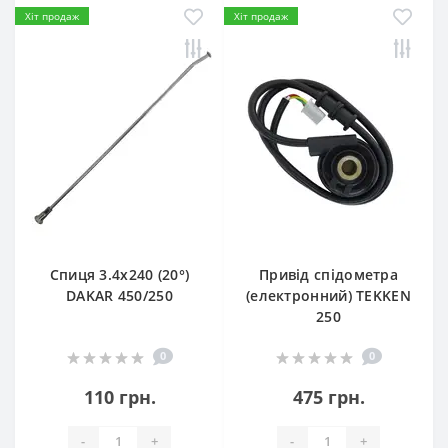
Хіт продаж
Хіт продаж
Спиця 3.4х240 (20°)
Привід спідометра
DAKAR 450/250
(електронний) TEKKEN
250
0
0
110 грн.
475 грн.
-
+
-
+