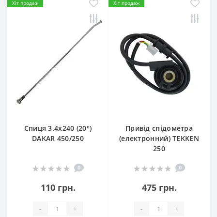
Хіт продаж
Хіт продаж
Спиця 3.4х240 (20°)
Привід спідометра
DAKAR 450/250
(електронний) TEKKEN
250
0
0
110 грн.
475 грн.
-
+
-
+