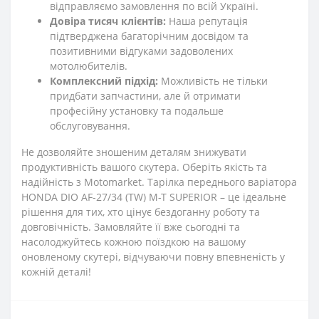
відправляємо замовлення по всій Україні.
Довіра тисяч клієнтів:
Наша репутація
підтверджена багаторічним досвідом та
позитивними відгуками задоволених
мотолюбителів.
Комплексний підхід:
Можливість не тільки
придбати запчастини, але й отримати
професійну установку та подальше
обслуговування.
Не дозволяйте зношеним деталям знижувати
продуктивність вашого скутера. Оберіть якість та
надійність з Motomarket. Тарілка переднього варіатора
HONDA DIO AF-27/34 (TW) M-T SUPERIOR – це ідеальне
рішення для тих, хто цінує бездоганну роботу та
довговічність. Замовляйте її вже сьогодні та
насолоджуйтесь кожною поїздкою на вашому
оновленому скутері, відчуваючи повну впевненість у
кожній деталі!