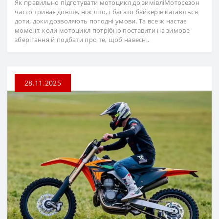
Як правильно підготувати мотоцикл до зимівліМотосезон
часто триває довше, ніж літо, і багато байкерів катаються
доти, доки дозволяють погодні умови. Та все ж настає
момент, коли мотоцикл потрібно поставити на зимове
зберігання й подбати про те, щоб навесн..
28.11.2025