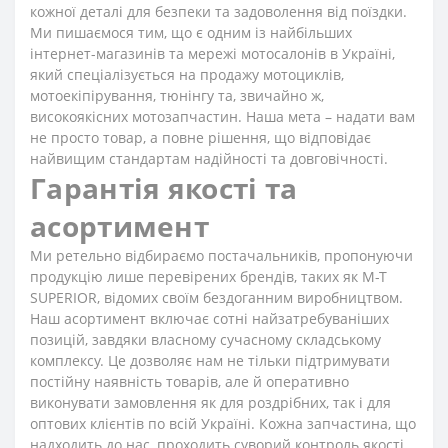
кожної деталі для безпеки та задоволення від поїздки.
Ми пишаємося тим, що є одним із найбільших
інтернет-магазинів та мережі мотосалонів в Україні,
який спеціалізується на продажу мотоциклів,
мотоекіпірування, тюнінгу та, звичайно ж,
високоякісних мотозапчастин. Наша мета – надати вам
не просто товар, а повне рішення, що відповідає
найвищим стандартам надійності та довговічності.
Гарантія якості та
асортимент
Ми ретельно відбираємо постачальників, пропонуючи
продукцію лише перевірених брендів, таких як M-T
SUPERIOR, відомих своїм бездоганним виробництвом.
Наш асортимент включає сотні найзатребуваніших
позицій, завдяки власному сучасному складському
комплексу. Це дозволяє нам не тільки підтримувати
постійну наявність товарів, але й оперативно
виконувати замовлення як для роздрібних, так і для
оптових клієнтів по всій Україні. Кожна запчастина, що
надходить до нас, проходить суворий контроль якості,