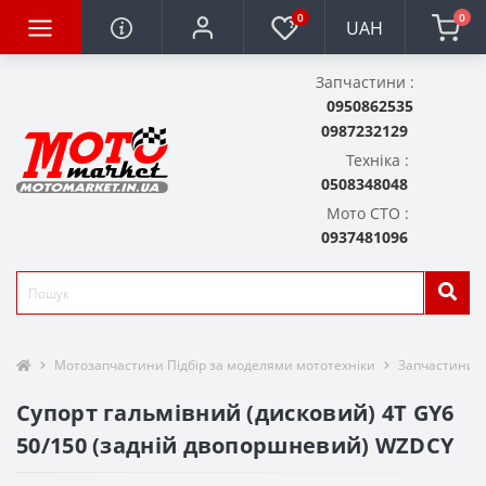
0
0
UAH
Запчастини :
0950862535
0987232129
Техніка :
0508348048
Мото СТО :
0937481096
Мотозапчастини Підбір за моделями мототехніки
Запчастини д
Супорт гальмівний (дисковий) 4T GY6
50/150 (задній двопоршневий) WZDCY