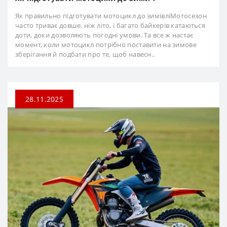
Як правильно підготувати мотоцикл до зимівліМотосезон
часто триває довше, ніж літо, і багато байкерів катаються
доти, доки дозволяють погодні умови. Та все ж настає
момент, коли мотоцикл потрібно поставити на зимове
зберігання й подбати про те, щоб навесн..
28.11.2025