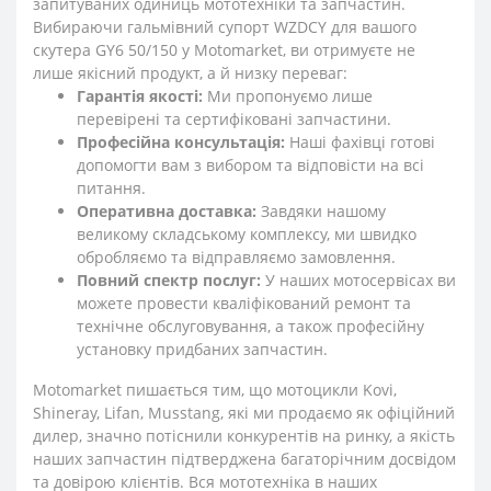
запитуваних одиниць мототехніки та запчастин.
Вибираючи гальмівний супорт WZDCY для вашого
скутера GY6 50/150 у Motomarket, ви отримуєте не
лише якісний продукт, а й низку переваг:
Гарантія якості:
Ми пропонуємо лише
перевірені та сертифіковані запчастини.
Професійна консультація:
Наші фахівці готові
допомогти вам з вибором та відповісти на всі
питання.
Оперативна доставка:
Завдяки нашому
великому складському комплексу, ми швидко
обробляємо та відправляємо замовлення.
Повний спектр послуг:
У наших мотосервісах ви
можете провести кваліфікований ремонт та
технічне обслуговування, а також професійну
установку придбаних запчастин.
Motomarket пишається тим, що мотоцикли Kovi,
Shineray, Lifan, Musstang, які ми продаємо як офіційний
дилер, значно потіснили конкурентів на ринку, а якість
наших запчастин підтверджена багаторічним досвідом
та довірою клієнтів. Вся мототехніка в наших