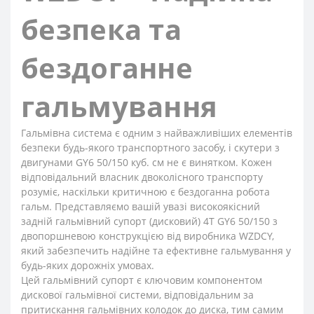
безпека та
бездоганне
гальмування
Гальмівна система є одним з найважливіших елементів
безпеки будь-якого транспортного засобу, і скутери з
двигунами GY6 50/150 куб. см не є винятком. Кожен
відповідальний власник двоколісного транспорту
розуміє, наскільки критичною є бездоганна робота
гальм. Представляємо вашій увазі високоякісний
задній гальмівний супорт (дисковий) 4T GY6 50/150 з
двопоршневою конструкцією від виробника WZDCY,
який забезпечить надійне та ефективне гальмування у
будь-яких дорожніх умовах.
Цей гальмівний супорт є ключовим компонентом
дискової гальмівної системи, відповідальним за
притискання гальмівних колодок до диска, тим самим