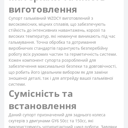
виготовлення
Супорт гальмівний WZDCY виготовлений з
високоякісних, міцних сплавів, що забезпечують
стійкість до інтенсивних навантажень, корозії та
високих температур, які неминуче виникають під час
гальмування. Точна обробка та дотримання
виробничих стандартів гарантують безперебійну
роботу всіх рухомих частин та герметичність системи.
Кожен компонент супорта розроблений для
забезпечення максимальної безпеки та довговічності,
що робить його ідеальним вибором як для заміни
зношеної деталі, так і для апгрейду вашої гальмівної
системи.
Сумісність та
встановлення
Даний супорт призначений для заднього колеса
скутерів з двигунами GY6 50cc та 150cc, які
використовують чотиритактний цикл роботи. Завдяки