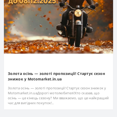
Золота осінь — золоті пропозиції! Стартує сезон
знижок у Motomarket.in.ua
Золота осінь — золоті пропозиції! Стартує сезон знижок у
Motomarket.in.uaДорогі мотолюбителі!Хто сказав, що
осінь — це кінець сезону? Ми вважаємо, що це найкращий
час для вигідних покупок!..