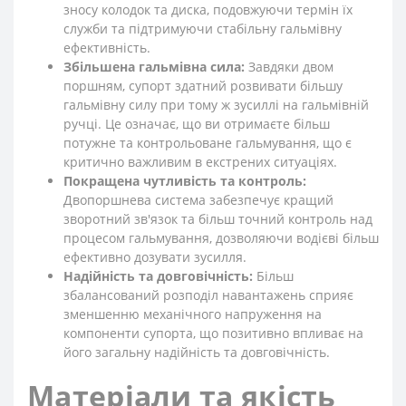
зносу колодок та диска, подовжуючи термін їх
служби та підтримуючи стабільну гальмівну
ефективність.
Збільшена гальмівна сила:
Завдяки двом
поршням, супорт здатний розвивати більшу
гальмівну силу при тому ж зусиллі на гальмівній
ручці. Це означає, що ви отримаєте більш
потужне та контрольоване гальмування, що є
критично важливим в екстрених ситуаціях.
Покращена чутливість та контроль:
Двопоршнева система забезпечує кращий
зворотний зв'язок та більш точний контроль над
процесом гальмування, дозволяючи водієві більш
ефективно дозувати зусилля.
Надійність та довговічність:
Більш
збалансований розподіл навантажень сприяє
зменшенню механічного напруження на
компоненти супорта, що позитивно впливає на
його загальну надійність та довговічність.
Матеріали та якість