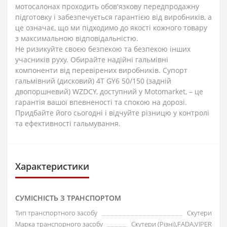
мотосалонах проходить обов'язкову передпродажну
підготовку і забезпечується гарантією від виробників, а
це означає, що ми підходимо до якості кожного товару
з максимальною відповідальністю.
Не ризикуйте своєю безпекою та безпекою інших
учасників руху. Обирайте надійні гальмівні
компоненти від перевірених виробників. Супорт
гальмівний (дисковий) 4T GY6 50/150 (задній
двопоршневий) WZDCY, доступний у Motomarket, – це
гарантія вашої впевненості та спокою на дорозі.
Придбайте його сьогодні і відчуйте різницю у контролі
та ефективності гальмування.
Характеристики
СУМІСНІСТЬ З ТРАНСПОРТОМ
Тип транспортного засобу
Скутери
Марка транспорного засобу
Скутери (Різні),FADA,VIPER