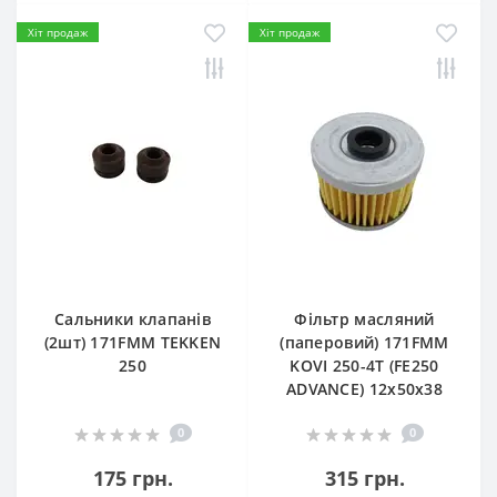
Хіт продаж
Хіт продаж
Сальники клапанів
Фільтр масляний
(2шт) 171FMM TEKKEN
(паперовий) 171FMM
250
KOVI 250-4T (FE250
ADVANCE) 12х50х38
0
0
175 грн.
315 грн.