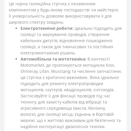
Ця чорна ізоляційна стрічка є незамінним
компонентом у будь-якому господарстві чи майстерні.
Її універсальність дозволяє використовувати її для
широкого спектру завдань:
Електротехнічні роботи:
Ідеально підходить для
ізоляції та маркування проводів, створення
кабельних джгутів, відновлення пошкодженої
ізоляції, а також для тимчасових та постійних
електромонтажних рішень.
Автомобільна та мототехніка:
В контексті
Motomarket, де пропонуються мотоцикли Kovi,
Shineray, Lifan, Musstang та численні запчастини,
ця стрічка є критично важливою. Вона ідеально
підходить для ремонту електропроводки
мотоциклів, скутерів, квадроциклів, снігоходів.
Застосовуйте її для фіксації проводів під час
тюнінгу, для захисту кабелів від вібрації та
агресивного середовища (масла, бензину,
вологи), для ізоляції місць з'єднань в бортовій
мережі, що є життєво важливим для безпечної та
надійної експлуатації двоколісної техніки.