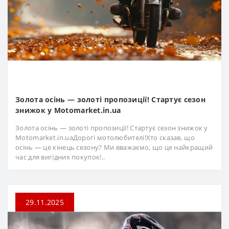
Золота осінь — золоті пропозиції! Стартує сезон
знижок у Motomarket.in.ua
Золота осінь — золоті пропозиції! Стартує сезон знижок у
Motomarket.in.uaДорогі мотолюбителі!Хто сказав, що
осінь — це кінець сезону? Ми вважаємо, що це найкращий
час для вигідних покупок!..
29.11.2025