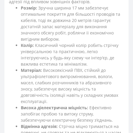
адгезії під впливом зовнішніх факторів.
Розмір:
Зручна ширина 17 мм забезпечує
оптимальне покриття для більшості проводів та
кабелів, тоді як довжина 20 метрів гарантує
достатній запас матеріалу для виконання
значного обсягу робіт, роблячи її економічно
вигідним вибором.
Колір:
Класичний чорний колір робить стрічку
універсальною та практичною, легко
інтегруючись у будь-яку схему чи інтер'єр, де
важлива естетика та мінімалізм.
Матеріал:
Високоякісний ПВХ, стійкий до
ультрафіолетового випромінювання, вологи,
масел, слабких розчинників та абразивного
зносу, забезпечує високу міцність та
довговічність ізоляції навіть у складних умовах
експлуатації.
Висока діелектрична міцність:
Ефективно
запобігає пробою та витоку струму,
забезпечуючи електричну безпеку з'єднань.
Відмінна адгезія:
Стрічка міцно тримається на
поверхні, не сповзає та не відклеюється з часом,