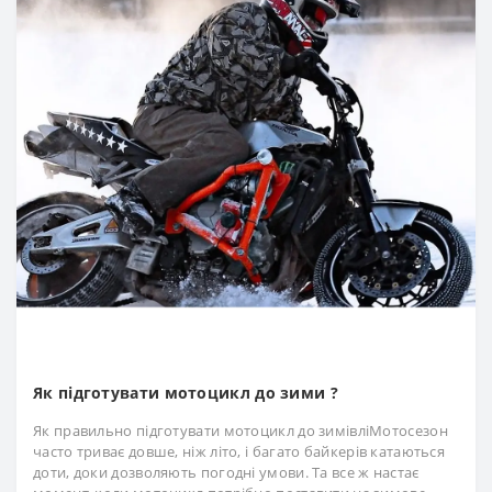
Як підготувати мотоцикл до зими ?
Як правильно підготувати мотоцикл до зимівліМотосезон
часто триває довше, ніж літо, і багато байкерів катаються
доти, доки дозволяють погодні умови. Та все ж настає