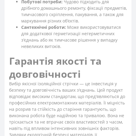
Побутові потреби:
Чудово підходить для
дрібного домашнього ремонту, фіксації предметів,
тимчасового скріплення, пакування, а також для
маркування різних об'єктів.
Сантехнічні роботи:
Може використовуватися
для додаткової герметизації негерметичних
з'єднань або як тимчасове рішення у випадку
невеликих витоків.
Гарантія якості та
довговічності
Вибір якісної ізоляційної стрічки — це інвестиція у
безпеку та довговічність ваших з'єднань. Цей продукт
відповідає високим стандартам, що пред'являються до
професійних електромонтажних матеріалів. Її міцність
на розрив та стійкість до старіння гарантують, що
виконана робота буде надійною та тривалою. Вона не
тріскається та не втрачає своїх властивостей з часом,
навіть під впливом інтенсивних зовнішніх факторів.
Завдяки екологічній безпеці матеріалів, її