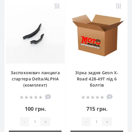
Заспокоювач ланцюга
Зірка задня Geon X-
стартера Delta/ALPHA
Road 428-49T під 6
(комплект)
болтів
0
0
100 грн.
715 грн.
-
+
-
+