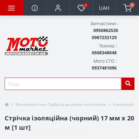
0
0
UAH
Запчастини :
0950862535
0987232129
Техніка :
0508348048
Мото СТО :
0937481096
Мотозапчастини Підбір за деталями мототехніки
Електрообла
Стрічка ізоляційна (чорний) 17 мм x 20
м [1 шт]