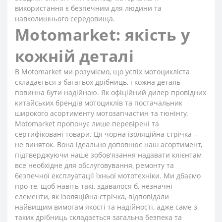
використання є безпечним для людини та
навколишнього середовища.
Motomarket: якість у
кожній деталі
В Motomarket ми розуміємо, що успіх мотоцикліста
складається з багатьох дрібниць, і кожна деталь
повинна бути надійною. Як офіційний дилер провідних
китайських брендів мотоциклів та постачальник
широкого асортименту мотозапчастин та тюнінгу,
Motomarket пропонує лише перевірені та
сертифіковані товари. Ця чорна ізоляційна стрічка –
не виняток. Вона ідеально доповнює наш асортимент,
підтверджуючи наше зобов'язання надавати клієнтам
все необхідне для обслуговування, ремонту та
безпечної експлуатації їхньої мототехніки. Ми дбаємо
про те, щоб навіть такі, здавалося б, незначні
елементи, як ізоляційна стрічка, відповідали
найвищим вимогам якості та надійності, адже саме з
таких дрібниць складається загальна безпека та