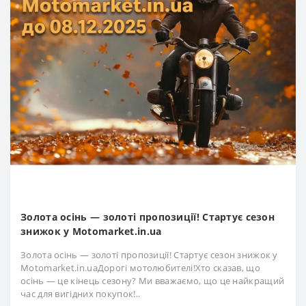
Золота осінь — золоті пропозиції! Стартує сезон
знижок у Motomarket.in.ua
Золота осінь — золоті пропозиції! Стартує сезон знижок у
Motomarket.in.uaДорогі мотолюбителі!Хто сказав, що
осінь — це кінець сезону? Ми вважаємо, що це найкращий
час для вигідних покупок!..