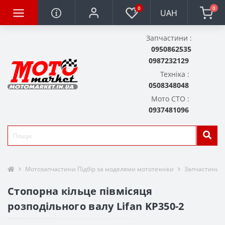
0
0
UAH
Запчастини :
0950862535
0987232129
Техніка :
0508348048
Мото СТО :
0937481096
Мотозапчастини Підбір за моделями мототехніки
Запчастини д
Стопорна кільце півмісяця
розподільного валу Lifan KP350-2