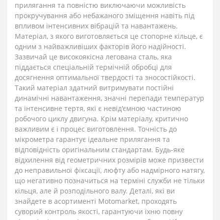
прилягання та повністю виключаючи можливість
прокручування або небажаного зміщення навіть під
впливом інтенсивних вібрацій та навантажень.
Матеріал, з якого виготовляється це стопорне кільце, є
одним з найважливіших факторів його надійності.
Зазвичай це високоякісна легована сталь, яка
піддається спеціальній термічній обробці для
досягнення оптимальної твердості та зносостійкості.
Такий матеріал здатний витримувати постійні
динамічні навантаження, значні перепади температур
та інтенсивне тертя, які є невід'ємною частиною
робочого циклу двигуна. Крім матеріалу, критично
важливим є і процес виготовлення. Точність до
мікрометра гарантує ідеальне прилягання та
відповідність оригінальним стандартам. Будь-яке
відхилення від геометричних розмірів може призвести
до неправильної фіксації, люфту або надмірного натягу,
що негативно позначиться на терміні служби не тільки
кільця, але й розподільного валу. Деталі, які ви
знайдете в асортименті Motomarket, проходять
суворий контроль якості, гарантуючи їхню повну