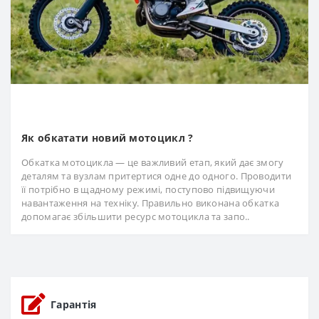
Як обкатати новий мотоцикл ?
Обкатка мотоцикла — це важливий етап, який дає змогу
деталям та вузлам притертися одне до одного. Проводити
її потрібно в щадному режимі, поступово підвищуючи
навантаження на техніку. Правильно виконана обкатка
допомагає збільшити ресурс мотоцикла та запо..
Гарантія