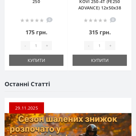
250
KOVI 250-4T (FE250
ADVANCE) 12х50х38
0
0
175 грн.
315 грн.
-
+
-
+
КУПИТИ
КУПИТИ
Останні Статті
29.11.2025