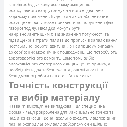
запобігає будь-якому осьовому зміщенню
розподільного валу, утримуючи його в ідеально
заданому положенні. Будь-який люфт або неточне
розміщення валу може призвести до порушення фаз
газорозподілу. Наслідки можуть бути
найрізноманітнішими: від зниження потужності та
підвищеної витрати палива до пропусків запалювання,
нестабільної роботи двигуна і, в найгіршому випадку,
до серйозних механічних пошкоджень, що потребують
дороговартісного ремонту. Саме тому вибір
високоякісного стопорного кільця – це не примха, а
необхідність для забезпечення довговічності та
безвідмовної роботи вашого Lifan KP350-2.
Точність конструкції
та вибір матеріалу
Назва "півмісяця" не випадкова – ця специфічна
форма кільця розроблена для максимально точної та
надійної фіксації. Вона ідеально входить у відповідний
паз на розподільному валу, забезпечуючи щільне