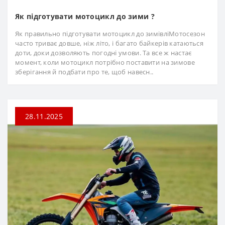
Як підготувати мотоцикл до зими ?
Як правильно підготувати мотоцикл до зимівліМотосезон
часто триває довше, ніж літо, і багато байкерів катаються
доти, доки дозволяють погодні умови. Та все ж настає
момент, коли мотоцикл потрібно поставити на зимове
зберігання й подбати про те, щоб навесн..
28.11.2025