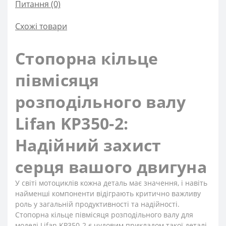
Питання
(0)
Схожі товари
Стопорна кільце
півмісяця
розподільного валу
Lifan KP350-2:
Надійний захист
серця вашого двигуна
У світі мотоциклів кожна деталь має значення, і навіть
найменші компоненти відіграють критично важливу
роль у загальній продуктивності та надійності.
Стопорна кільце півмісяця розподільного валу для
моделі Lifan KP350-2 є чудовим прикладом такої деталі.