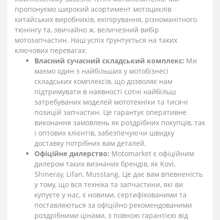
пропонуємо широкий асортимент мотоциклів
китайських виробників, екіпірування, різноманітного
тюнінгу та, звичайно ж, величезний вибір
мотозапчастин. Наш успіх ґрунтується на таких
ключових перевагах:
Власний сучасний складський комплекс:
Ми
маємо один з найбільших у мотобізнесі
складських комплексів, що дозволяє нам
підтримувати в наявності сотні найбільш
затребуваних моделей мототехніки та тисячі
позицій запчастин. Це гарантує оперативне
виконання замовлень як роздрібних покупців, так
і оптових клієнтів, забезпечуючи швидку
доставку потрібних вам деталей.
Офіційне дилерство:
Motomarket є офіційним
дилером таких визнаних брендів, як Kovi,
Shineray, Lifan, Musstang. Це дає вам впевненість
у тому, що вся техніка та запчастини, які ви
купуєте у нас, є новими, сертифікованими та
поставляються за офіційно рекомендованими
роздрібними цінами, з повною гарантією від