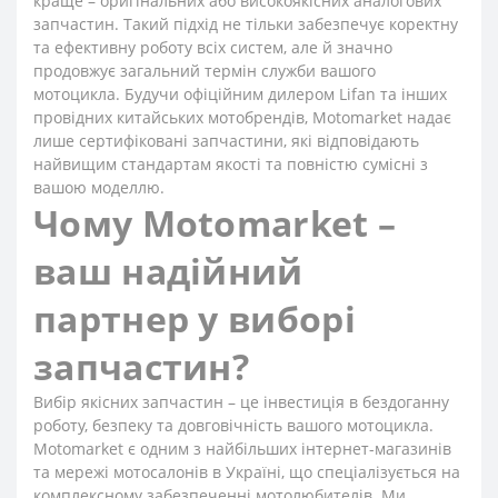
краще – оригінальних або високоякісних аналогових
запчастин. Такий підхід не тільки забезпечує коректну
та ефективну роботу всіх систем, але й значно
продовжує загальний термін служби вашого
мотоцикла. Будучи офіційним дилером Lifan та інших
провідних китайських мотобрендів, Motomarket надає
лише сертифіковані запчастини, які відповідають
найвищим стандартам якості та повністю сумісні з
вашою моделлю.
Чому Motomarket –
ваш надійний
партнер у виборі
запчастин?
Вибір якісних запчастин – це інвестиція в бездоганну
роботу, безпеку та довговічність вашого мотоцикла.
Motomarket є одним з найбільших інтернет-магазинів
та мережі мотосалонів в Україні, що спеціалізується на
комплексному забезпеченні мотолюбителів. Ми