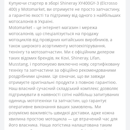
Купуючи стартер в зборі Shineray XY400GY-3 (Elcrosso
400) у Motomarket, ви отримуєте не просто запчастину,
а гарантію якості та підтримку від одного з найбільших
мотосалонів в Україні.
Motomarket – це інтернет-магазин і мережа
мотосалонів, що спеціалізується на продажу
мотоциклів від провідних китайських виробників, а
також широкого асортименту мотоекіпірування,
тюнінгу та мотозапчастин. Ми є офіційним дилером
таких відомих брендів, як Kovi, Shineray, Lifan,
Musstang, і пропонуємо виключно нову, сертифіковану
техніку та запчастини за офіційно рекомендованими
роздрібними цінами. Це означає, що ви завжди
отримуєте оригінальні продукти з повною гарантією.
Наш власний сучасний складський комплекс дозволяє
підтримувати в наявності сотні найбільш запитуваних
одиниць мототехніки та запчастин, що гарантує
оперативне виконання ваших замовлень. Ми
розуміємо важливість швидкої доставки, адже кожна
хвилина простою мотоцикла — це втрачений час для
його власника. Наша логістика налаштована таким