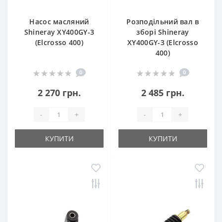
Насос масляний
Розподільний вал в
Shineray XY400GY-3
зборі Shineray
(Elcrosso 400)
XY400GY-3 (Elcrosso
400)
0
0
2 270 грн.
2 485 грн.
-
+
-
+
КУПИТИ
КУПИТИ