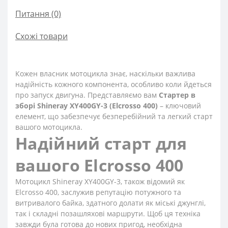
Питання
(0)
Схожі товари
Кожен власник мотоцикла знає, наскільки важлива
надійність кожного компонента, особливо коли йдеться
про запуск двигуна. Представляємо вам
Стартер в
зборі Shineray XY400GY-3 (Elcrosso 400)
– ключовий
елемент, що забезпечує безперебійний та легкий старт
вашого мотоцикла.
Надійний старт для
вашого Elcrosso 400
Мотоцикл Shineray XY400GY-3, також відомий як
Elcrosso 400, заслужив репутацію потужного та
витривалого байка, здатного долати як міські джунглі,
так і складні позашляхові маршрути. Щоб ця техніка
завжди була готова до нових пригод, необхідна