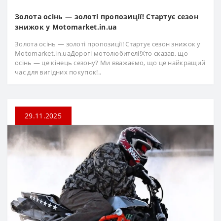
Золота осінь — золоті пропозиції! Стартує сезон
знижок у Motomarket.in.ua
Золота осінь — золоті пропозиції! Стартує сезон знижок у
Motomarket.in.uaДорогі мотолюбителі!Хто сказав, що
осінь — це кінець сезону? Ми вважаємо, що це найкращий
час для вигідних покупок!..
29.11.2025