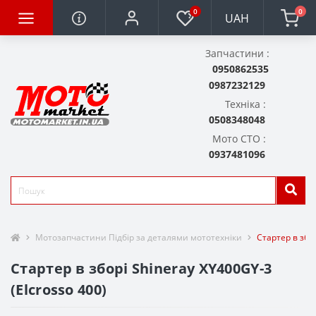
0
0
UAH
Запчастини :
0950862535
0987232129
Техніка :
0508348048
Мото СТО :
0937481096
Мотозапчастини Підбір за деталями мототехніки
Стартер в збор
Стартер в зборі Shineray XY400GY-3
(Elcrosso 400)