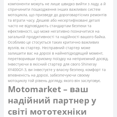
компоненти можуть не лише швидко вийти з ладу, а й
спричинити пошкодження інших важливих систем
мотоцикла, що призведе до дороговартісних ремонтів
та втрати часу. Дешеві або несертифіковані деталі
часто не відповідають стандартам безпеки та
ефективності, що може негативно позначитися на
загальній продуктивності та надійності вашого байка.
Особливо це стосується таких критично важливих
вузлів, як стартер. Несправний стартер може
залишити вас на дорозі в найнепідходящий момент,
перетворивши приємну поїздку на неприємний досвід.
Інвестуючи в якісний стартер для свого Shineray
XY400GY-3, ви інвестуєте у власну безпеку, комфорт та
впевненість на дорозі, забезпечуючи своєму
мотоциклу той рівень догляду, якого він заслуговує.
Motomarket – ваш
надійний партнер у
світі мототехніки