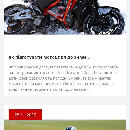
Як підготувати мотоцикл до зими ?
Як правильно підготувати мотоцикл до зимівліМотосезон
часто триває довше, ніж літо, і багато байкерів катаються
доти, доки дозволяють погодні умови. Та все ж настає
момент, коли мотоцикл потрібно поставити на зимове
зберігання й подбати про те, щоб навесн..
28.11.2025