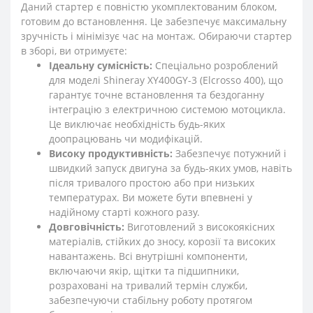
Даний стартер є повністю укомплектованим блоком,
готовим до встановлення. Це забезпечує максимальну
зручність і мінімізує час на монтаж. Обираючи стартер
в зборі, ви отримуєте:
Ідеальну сумісність:
Спеціально розроблений
для моделі Shineray XY400GY-3 (Elcrosso 400), що
гарантує точне встановлення та бездоганну
інтеграцію з електричною системою мотоцикла.
Це виключає необхідність будь-яких
доопрацювань чи модифікацій.
Високу продуктивність:
Забезпечує потужний і
швидкий запуск двигуна за будь-яких умов, навіть
після тривалого простою або при низьких
температурах. Ви можете бути впевнені у
надійному старті кожного разу.
Довговічність:
Виготовлений з високоякісних
матеріалів, стійких до зносу, корозії та високих
навантажень. Всі внутрішні компоненти,
включаючи якір, щітки та підшипники,
розраховані на тривалий термін служби,
забезпечуючи стабільну роботу протягом