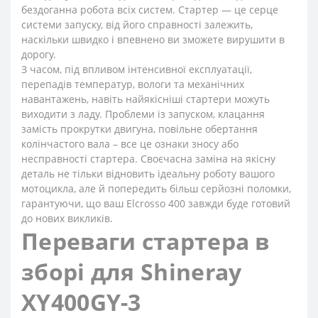
бездоганна робота всіх систем. Стартер — це серце
системи запуску, від його справності залежить,
наскільки швидко і впевнено ви зможете вирушити в
дорогу.
З часом, під впливом інтенсивної експлуатації,
перепадів температур, вологи та механічних
навантажень, навіть найякісніші стартери можуть
виходити з ладу. Проблеми із запуском, клацання
замість прокрутки двигуна, повільне обертання
колінчастого вала – все це ознаки зносу або
несправності стартера. Своєчасна заміна на якісну
деталь не тільки відновить ідеальну роботу вашого
мотоцикла, але й попередить більш серйозні поломки,
гарантуючи, що ваш Elcrosso 400 завжди буде готовий
до нових викликів.
Переваги стартера в
зборі для Shineray
XY400GY-3