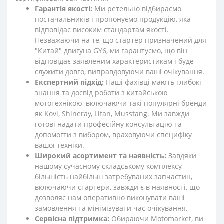
Гарантія якості:
Ми ретельно відбираємо
постачальників і пропонуємо продукцію, яка
відповідає високим стандартам якості.
Незважаючи на те, що стартер призначений для
"Китай" двигуна GY6, ми гарантуємо, що він
відповідає заявленим характеристикам і буде
служити довго, виправдовуючи ваші очікування.
Експертний підхід:
Наші фахівці мають глибокі
знання та досвід роботи з китайською
мототехнікою, включаючи такі популярні бренди
як Kovi, Shineray, Lifan, Musstang. Ми завжди
готові надати професійну консультацію та
допомогти з вибором, враховуючи специфіку
вашої техніки.
Широкий асортимент та наявність:
Завдяки
нашому сучасному складському комплексу,
більшість найбільш затребуваних запчастин,
включаючи стартери, завжди є в наявності, що
дозволяє нам оперативно виконувати ваші
замовлення та мінімізувати час очікування.
Сервісна підтримка:
Обираючи Motomarket, ви