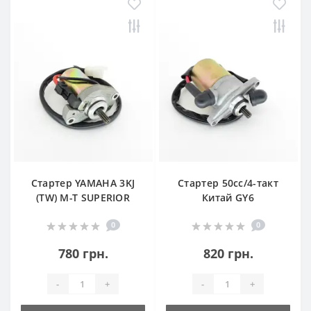
Стартер YAMAHA 3KJ
Стартер 50сс/4-такт
(TW) M-T SUPERIOR
Китай GY6
0
0
780 грн.
820 грн.
-
+
-
+