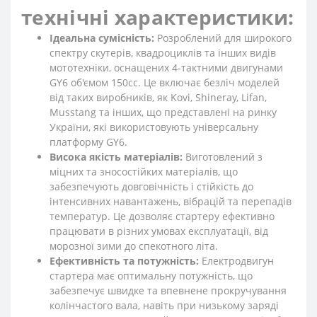
технічні характеристики:
Ідеальна сумісність:
Розроблений для широкого
спектру скутерів, квадроциклів та інших видів
мототехніки, оснащених 4-тактними двигунами
GY6 об'ємом 150сс. Це включає безліч моделей
від таких виробників, як Kovi, Shineray, Lifan,
Musstang та інших, що представлені на ринку
України, які використовують універсальну
платформу GY6.
Висока якість матеріалів:
Виготовлений з
міцних та зносостійких матеріалів, що
забезпечують довговічність і стійкість до
інтенсивних навантажень, вібрацій та перепадів
температур. Це дозволяє стартеру ефективно
працювати в різних умовах експлуатації, від
морозної зими до спекотного літа.
Ефективність та потужність:
Електродвигун
стартера має оптимальну потужність, що
забезпечує швидке та впевнене прокручування
колінчастого вала, навіть при низькому заряді