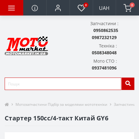
0
0
UAH
Запчастини :
0950862535
0987232129
Техніка :
0508348048
Мото СТО :
0937481096
Мотозапчастини Підбір за моделями мототехніки
Запчастини д
Стартер 150сс/4-такт Китай GY6