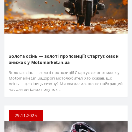
Золота осінь — золоті пропозиції! Стартує сезон
знижок у Motomarket.in.ua
Золота осінь — золоті пропозиції! Стартує сезон знижок у
Motomarket.in.uaДорогі мотолюбителі!Хто сказав, що
осінь — це кінець сезону? Ми вважаємо, що це найкращий
час для вигідних покупок!..
29.11.2025