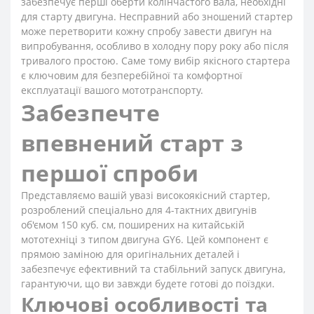
забезпечує перші оберти колінчастого вала, необхідні
для старту двигуна. Несправний або зношений стартер
може перетворити кожну спробу завести двигун на
випробування, особливо в холодну пору року або після
тривалого простою. Саме тому вибір якісного стартера
є ключовим для безперебійної та комфортної
експлуатації вашого мототранспорту.
Забезпечте
впевнений старт з
першої спроби
Представляємо вашій увазі високоякісний стартер,
розроблений спеціально для 4-тактних двигунів
об'ємом 150 куб. см, поширених на китайській
мототехніці з типом двигуна GY6. Цей компонент є
прямою заміною для оригінальних деталей і
забезпечує ефективний та стабільний запуск двигуна,
гарантуючи, що ви завжди будете готові до поїздки.
Ключові особливості та