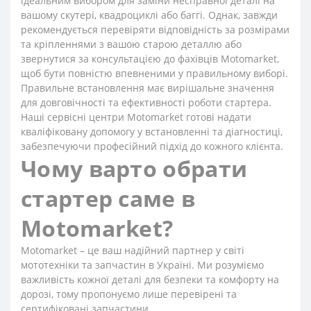
ідеальним вибором для заміни несправної деталі на
вашому скутері, квадроциклі або баггі. Однак, завжди
рекомендується перевіряти відповідність за розмірами
та кріпленнями з вашою старою деталлю або
звернутися за консультацією до фахівців Motomarket,
щоб бути повністю впевненими у правильному виборі.
Правильне встановлення має вирішальне значення
для довговічності та ефективності роботи стартера.
Наші сервісні центри Motomarket готові надати
кваліфіковану допомогу у встановленні та діагностиці,
забезпечуючи професійний підхід до кожного клієнта.
Чому варто обрати
стартер саме в
Motomarket?
Motomarket – це ваш надійний партнер у світі
мототехніки та запчастин в Україні. Ми розуміємо
важливість кожної деталі для безпеки та комфорту на
дорозі, тому пропонуємо лише перевірені та
сертифіковані запчастини.