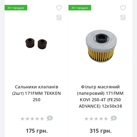
Хіт продаж
Хіт продаж
Сальники клапанів
Фільтр масляний
(2шт) 171FMM TEKKEN
(паперовий) 171FMM
250
KOVI 250-4T (FE250
ADVANCE) 12х50х38
0
0
175 грн.
315 грн.