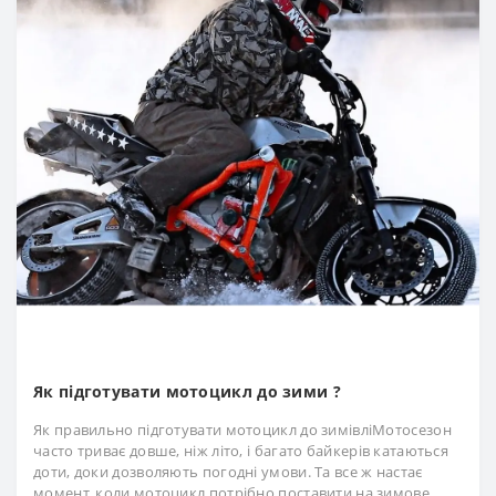
Як підготувати мотоцикл до зими ?
Як правильно підготувати мотоцикл до зимівліМотосезон
часто триває довше, ніж літо, і багато байкерів катаються
доти, доки дозволяють погодні умови. Та все ж настає
момент, коли мотоцикл потрібно поставити на зимове