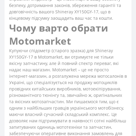
безпеку, дотримання законів, збереження гарантії та
довговічність вашого Shineray XY150GY-17, що в
кінцевому підсумку заощадить ваш час та кошти.
Чому варто обрати
Motomarket
Купуючи спідометр (старого зразка) для Shineray
XY150GY-17 в Motomarket, ви отримуєте не тільки
якісну запчастину, але й повний спектр переваг, які
надає наш магазин. Motomarket – це не просто
інтернет-магазин, а розгалужена мережа мотосалонів в
Україні, що спеціалізується на продажу мотоциклів
провідних китайських виробників, мотоекіпірування,
різноманітного тюнінгу та, звичайно ж, оригінальних
та якісних мотозапчастин. Ми пишаємося тим, що є
одним з найбільших гравців українського мотобізнесу,
маючи власний сучасний складський комплекс. Це
дозволяє нам підтримувати в наявності сотні найбільш
запитуваних одиниць мототехніки та запчастин,
забезпечуючи оперативне виконання замовлень для