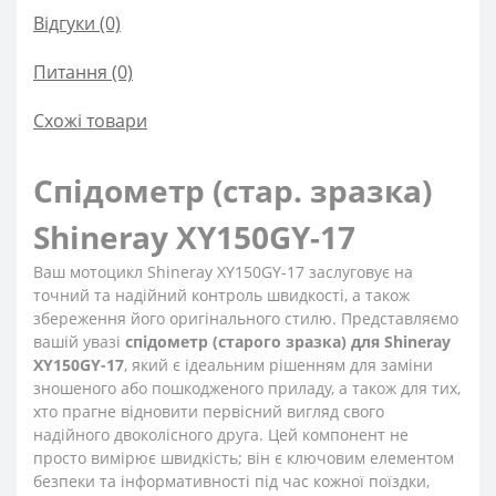
Відгуки (0)
Питання
(0)
Схожі товари
Спідометр (стар. зразка)
Shineray XY150GY-17
Ваш мотоцикл Shineray XY150GY-17 заслуговує на
точний та надійний контроль швидкості, а також
збереження його оригінального стилю. Представляємо
вашій увазі
спідометр (старого зразка) для Shineray
XY150GY-17
, який є ідеальним рішенням для заміни
зношеного або пошкодженого приладу, а також для тих,
хто прагне відновити первісний вигляд свого
надійного двоколісного друга. Цей компонент не
просто вимірює швидкість; він є ключовим елементом
безпеки та інформативності під час кожної поїздки,