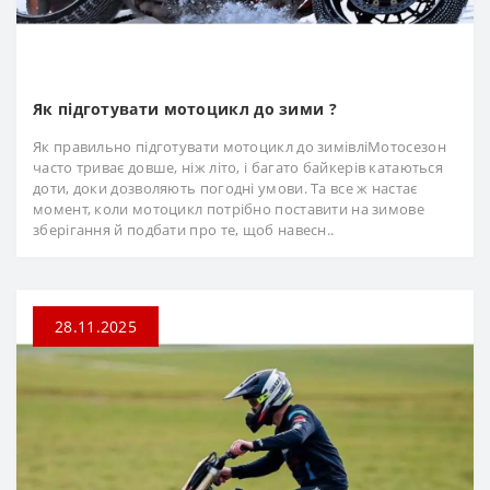
Як підготувати мотоцикл до зими ?
Як правильно підготувати мотоцикл до зимівліМотосезон
часто триває довше, ніж літо, і багато байкерів катаються
доти, доки дозволяють погодні умови. Та все ж настає
момент, коли мотоцикл потрібно поставити на зимове
зберігання й подбати про те, щоб навесн..
28.11.2025