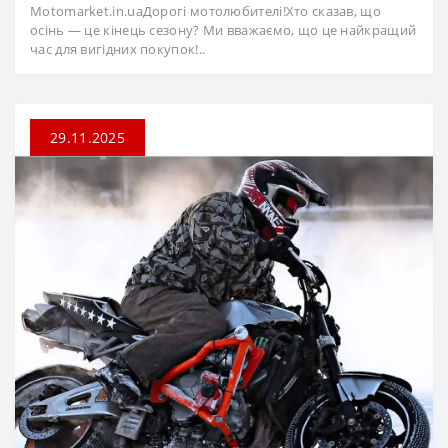
Motomarket.in.uaДорогі мотолюбителі!Хто сказав, що
осінь — це кінець сезону? Ми вважаємо, що це найкращий
час для вигідних покупок!..
29.11.2025