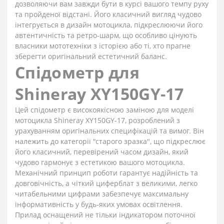
дозволяючи вам завжди бути в курсі вашого темпу руху
та пройденої відстані. Його класичний вигляд чудово
інтегрується в дизайн мотоцикла, підкреслюючи його
автентичність та ретро-шарм, що особливо цінують
власники мототехніки з історією або ті, хто прагне
зберегти оригінальний естетичний баланс.
Cпідометр для
Shineray XY150GY-17
Цей спідометр є високоякісною заміною для моделі
мотоцикла Shineray XY150GY-17, розроблений з
урахуванням оригінальних специфікацій та вимог. Він
належить до категорії "старого зразка", що підкреслює
його класичний, перевірений часом дизайн, який
чудово гармонує з естетикою вашого мотоцикла.
Механічний принцип роботи гарантує надійність та
довговічність, а чіткий циферблат з великими, легко
читабельними цифрами забезпечує максимальну
інформативність у будь-яких умовах освітлення.
Прилад оснащений не тільки індикатором поточної