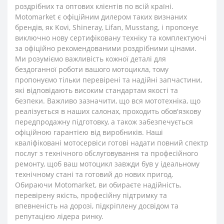
роздрібних та оптових клієнтів по всій країні.
Motomarket є офіційним дилером таких визнаних
брендів, як Kovi, Shineray, Lifan, Musstang, і пропонує
виключно нову сертифіковану техніку та комплектуючі
за офіційно рекомендованими роздрібними цінами.
Ми розуміємо важливість кожної деталі для
бездоганної роботи вашого мотоцикла, тому
пропонуємо тільки перевірені та надійні запчастини,
які відповідають високим стандартам якості та
безпеки. Важливо зазначити, що вся мототехніка, що
реалізується в наших салонах, проходить обов'язкову
передпродажну підготовку, а також забезпечується
офіційною гарантією від виробників. Наші
кваліфіковані мотосервіси готові надати повний спектр
послуг з технічного обслуговування та професійного
ремонту, щоб ваш мотоцикл завжди був у ідеальному
технічному стані та готовий до нових пригод.
Обираючи Motomarket, ви обираєте надійність,
перевірену якість, професійну підтримку та
впевненість на дорозі, підкріплену досвідом та
репутацією лідера ринку.