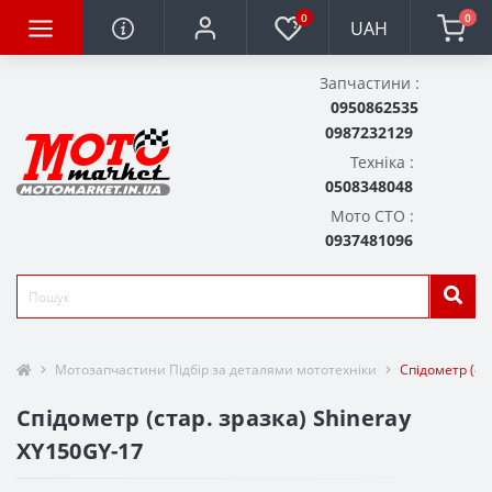
0
0
UAH
Запчастини :
0950862535
0987232129
Техніка :
0508348048
Мото СТО :
0937481096
Мотозапчастини Підбір за деталями мототехніки
Спідометр (ст
Спідометр (стар. зразка) Shineray
XY150GY-17