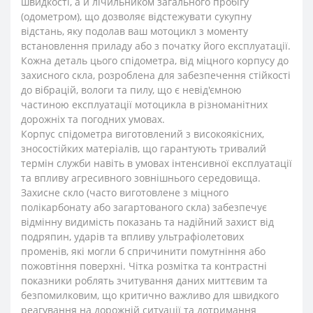
швидкості, а й лічильником загального пробігу
(одометром), що дозволяє відстежувати сукупну
відстань, яку подолав ваш мотоцикл з моменту
встановлення приладу або з початку його експлуатації.
Кожна деталь цього спідометра, від міцного корпусу до
захисного скла, розроблена для забезпечення стійкості
до вібрацій, вологи та пилу, що є невід'ємною
частиною експлуатації мотоцикла в різноманітних
дорожніх та погодних умовах.
Корпус спідометра виготовлений з високоякісних,
зносостійких матеріалів, що гарантують тривалий
термін служби навіть в умовах інтенсивної експлуатації
та впливу агресивного зовнішнього середовища.
Захисне скло (часто виготовлене з міцного
полікарбонату або загартованого скла) забезпечує
відмінну видимість показань та надійний захист від
подряпин, ударів та впливу ультрафіолетових
променів, які могли б спричинити помутніння або
пожовтіння поверхні. Чітка розмітка та контрастні
показники роблять зчитування даних миттєвим та
безпомилковим, що критично важливо для швидкого
реагування на дорожній ситуації та дотримання