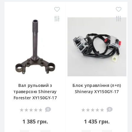
Вал рульовий з
Блок управління (л+п)
траверсою Shineray
Shineray XY150GY-17
Forester XY150GY-17
0
0
1 385 грн.
1 435 грн.