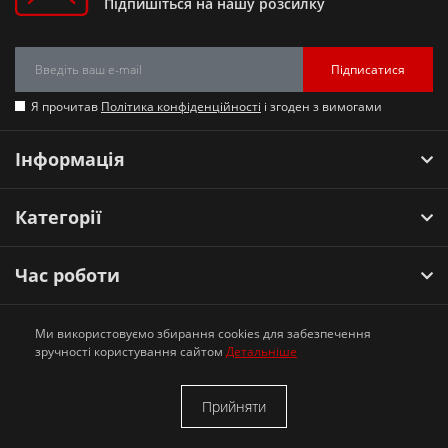
Підпишіться на нашу розсилку
Підписатися
Я прочитав
Політика конфіденційності
і згоден з вимогами
Інформація
Категорії
Час роботи
Наші контакти
Ми використовуємо збирання cookies для забезпечення
зручності користування сайтом
Детальніше
Motomarket © 2026
Прийняти