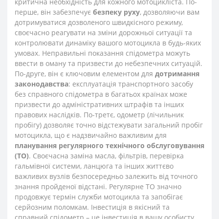
критична необхідність для кожного мотоцикліста. По-
перше, він забезпечує
безпеку руху
, дозволяючи вам
дотримуватися дозволеного швидкісного режиму,
своєчасно реагувати на зміни дорожньої ситуації та
контролювати динаміку вашого мотоцикла в будь-яких
умовах. Неправильні показання спідометра можуть
ввести в оману та призвести до небезпечних ситуацій.
По-друге, він є ключовим елементом для
дотримання
законодавства
: експлуатація транспортного засобу
без справного спідометра в багатьох країнах може
призвести до адміністративних штрафів та інших
правових наслідків. По-третє, одометр (лічильник
пробігу) дозволяє точно відстежувати загальний пробіг
мотоцикла, що є надзвичайно важливим для
планування регулярного технічного обслуговування
(ТО)
. Своєчасна заміна масла, фільтрів, перевірка
гальмівної системи, ланцюга та інших життєво
важливих вузлів безпосередньо залежить від точного
знання пройденої відстані. Регулярне ТО значно
продовжує термін служби мотоцикла та запобігає
серйозним поломкам. Інвестиція в якісний та
справний спідометр – це інвестиція в вашу особисту