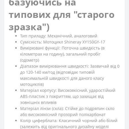
базуючись на
типових для "старого
зразка")
Тип приладу: Механічний, аналоговий
Сумісність: Мотоцикл Shineray XY150GY-17
Вимірювані функції: Поточна швидкість (в
кілометрах на годину), загальний пробіг
(одометр)
Діапазон вимірювання швидкості: Зазвичай від 0
до 120-140 км/год (відповідає типовій
максимальній швидкості для даного класу
мотоциклів)
Матеріал корпусу: Високоякісний, ударостійкий
ABS-пластик з покриттям, що захищає від
зовнішніх впливів
Матеріал лінзи (скла): Стійке до подряпин скло
або високоякісний прозорий полікарбонат
Колір циферблата: Класичний чорний або білий
(залежить від оригінального дизайну моделі