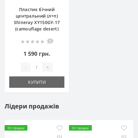
Пластик бічний
центральний (л+п)
Shineray XY150GY-17
(camouflage desert)
0
1 590 грн.
-
+
КУПИТИ
Лідери продажів
Хіт продаж
Хіт продаж