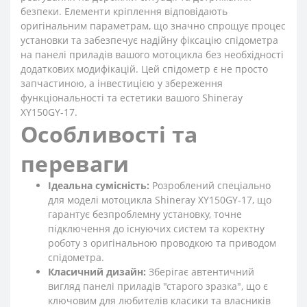
безпеки. Елементи кріплення відповідають
оригінальним параметрам, що значно спрощує процес
установки та забезпечує надійну фіксацію спідометра
на панелі приладів вашого мотоцикла без необхідності
додаткових модифікацій. Цей спідометр є не просто
запчастиною, а інвестицією у збереження
функціональності та естетики вашого Shineray
XY150GY-17.
Особливості та
переваги
Ідеальна сумісність:
Розроблений спеціально
для моделі мотоцикла Shineray XY150GY-17, що
гарантує безпроблемну установку, точне
підключення до існуючих систем та коректну
роботу з оригінальною проводкою та приводом
спідометра.
Класичний дизайн:
Зберігає автентичний
вигляд панелі приладів "старого зразка", що є
ключовим для любителів класики та власників