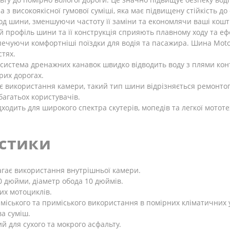
 з високоякісної гумової суміші, яка має підвищену стійкість 
од шини, зменшуючи частоту її заміни та економлячи ваші кошт
 профіль шини та її конструкція сприяють плавному ходу та еф
ечуючи комфортніші поїздки для водія та пасажира. Шина MotoT
стях.
истема дренажних канавок швидко відводить воду з плями кон
рих дорогах.
є використання камери, такий тип шини відрізняється ремонтоп
агатьох користувачів.
ходить для широкого спектра скутерів, мопедів та легкої мототе
истики
магає використання внутрішньої камери.
0 дюйми, діаметр обода 10 дюймів.
ких мотоциклів.
міського та приміського використання в помірних кліматичних 
ва суміш.
 для сухого та мокрого асфальту.