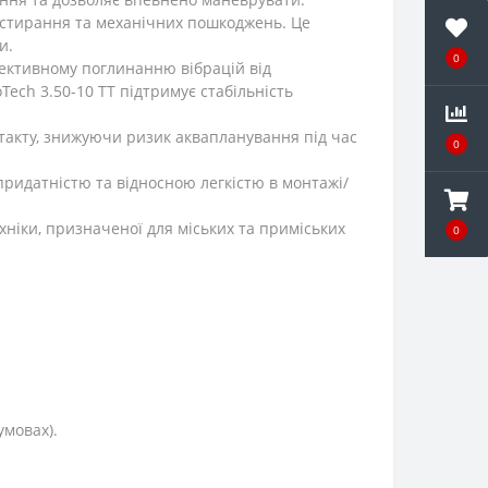
до стирання та механічних пошкоджень. Це
и.
0
ективному поглинанню вібрацій від
ech 3.50-10 TT підтримує стабільність
такту, знижуючи ризик аквапланування під час
0
ридатністю та відносною легкістю в монтажі/
хніки, призначеної для міських та приміських
0
умовах).