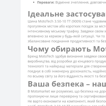
Переваги:
Відмінне зчеплення, довговічн
Ідеальне застосув
Шина MotoTech 3.50-10 TT (9009) стане чудовим
прогулянок містом або коротких поїздок за місто
інтенсивному міському трафіку. Завдяки своїм
впевнено за кермом у будь-якій ситуації. Чи то 
збалансоване поєднання продуктивності та бе
Чому обирають Mo
Бренд MotoTech здобув визнання завдяки своєм
виробництва, від розробки до кінцевого проду
технології та найкращі матеріали для створен
поєднує в собі інженерну досконалість, надійні
по всьому світу за його відданість якості та без
Ваша безпека – на
В Motomarket ми розуміємо, що безпека на дор
пропонуючи лише перевірену та сертифіковану п
Не варто економити на компоненті, який безпо