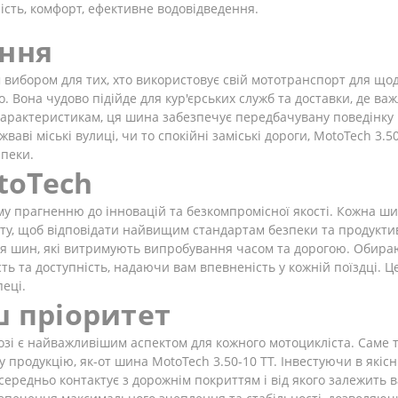
ість, комфорт, ефективне водовідведення.
ання
 вибором для тих, хто використовує свій мототранспорт для щод
. Вона чудово підійде для кур'єрських служб та доставки, де важ
 характеристикам, ця шина забезпечує передбачувану поведінку 
жваві міські вулиці, чи то спокійні заміські дороги, MotoTech 3.
зпеки.
toTech
у прагненню до інновацій та безкомпромісної якості. Кожна ши
кту, щоб відповідати найвищим стандартам безпеки та продукти
ня шин, які витримують випробування часом та дорогою. Обираю
сть та доступність, надаючи вам впевненість у кожній поїздці. 
пеці.
ш пріоритет
озі є найважливішим аспектом для кожного мотоцикліста. Саме 
родукцію, як-от шина MotoTech 3.50-10 TT. Інвестуючи в якісні 
середньо контактує з дорожнім покриттям і від якого залежить