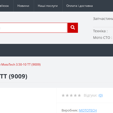
в’язок
Новини
Наші послуги
Оплата і доставка
Запчастини
Техніка :
Мото СТО :
MotoTech 3.50-10 TT (9009)
TT (9009)
Відгуки:
(0)
Виробник:
MOTOTECH