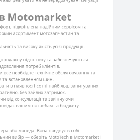
и вам реагувати на непередбачувані ситуації
 в Motomarket
форт, підкріплена надійним сервісом та
широкий асортимент мотозапчастин та
ість та високу якість усієї продукції.
дпродажну підготовку та забезпечуються
адоволення потреб клієнтів.
 все необхідне технічне обслуговування та
ом та встановленням шин.
ати в наявності сотні найбільш запитуваних
ративно, без зайвих затримок.
и від консультації та закінчуючи
повідає вашим потребам та бюджету.
тера або мопеда. Вона поєднує в собі
ьний вибір — оберіть MotoTech в Motomarket і