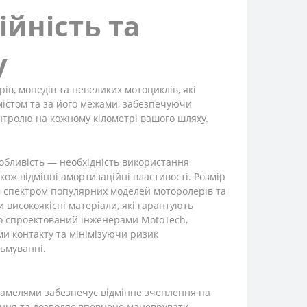
ійність та
у
рів, мопедів та невеликих мотоциклів, які
 містом та за його межами, забезпечуючи
онтролю на кожному кілометрі вашого шляху.
собливість — необхідність використання
кож відмінні амортизаційні властивості. Розмір
им спектром популярних моделей моторолерів та
 високоякісні матеріали, які гарантують
но спроектований інженерами MotoTech,
ми контакту та мінімізуючи ризик
льмуванні.
амелями забезпечує відмінне зчеплення на
діння та дозволяє впевнено маневрувати.