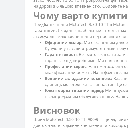
засіб. MotoTech 3.50-10 TT розроблена для за
на дорозі з більшою впевненістю. Обирайте над
Чому варто купити 
Придбання шини MotoTech 3.50-10 TT в Motomark
гарантіями. Як один з найбільших інтернет-ма
аксесуарів, включаючи шини від провідних вир
Офіційний дилер:
Ми є офіційним дилеро
Купуючи у нас, ви отримуєте тільки нов
Гарантія якості:
Вся мототехніка та запч
гарантією від виробників. Ми впевнені в
Професійний сервіс:
Наші мотосалони ос
кваліфікований ремонт. Наші фахівці зав
Великий складський комплекс:
Власний
одиниць мототехніки та запчастин. Це оз
Клієнтоорієнтований підхід:
Ми цінуємо 
післяпродажним обслуговуванням. Наші м
Висновок
Шина MotoTech 3.50-10 TT (9009) — це надійний 
довговічність, відмінне зчеплення та комфорт