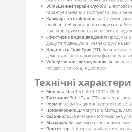
Збільшений термін служби:
Виготовлена
гарантує тривалий експлуатаційний пері
Комфорт та стабільність:
Оптимізований
нерівностей дорожнього покриття, забезп
траєкторії руху навіть на високих швидко
Ефективне водовідведення:
Продумана с
дощу та підвищуючи безпеку руху на мок
Надійність Tube Type (TT):
Хоча й вимага
демонтажі, що є важливим фактором для б
Універсальне застосування:
Ідеально під
поїздок, а також для доставки.
Технічні характер
Модель:
MotoTech 3.50-10 TT (9009)
Тип шини:
Tube Type (TT) – камерна, ви
Розмір:
3.50-10 – ширина протектора 3.5
Призначення:
Для скутерів, мопедів, лег
Сезонність:
Всесезонна (оптимальна для 
Матеріал:
Високоякісна зносостійка гумо
Протектор:
Універсальний, оптимізований