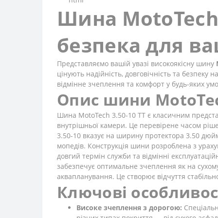
Шина MotoTech 3
безпека для в
Представляємо вашій увазі високоякісну шину
цінують надійність, довговічність та безпеку 
відмінне зчеплення та комфорт у будь-яких ум
Опис шини MotoTech
Шина MotoTech 3.50-10 TT є класичним предст
внутрішньої камери. Це перевірене часом рішен
3.50-10 вказує на ширину протектора 3.50 дюй
мопедів. Конструкція шини розроблена з ураху
довгий термін служби та відмінні експлуатаці
забезпечує оптимальне зчеплення як на сухому,
аквапланування. Це створює відчуття стабільн
Ключові особливос
Високе зчеплення з дорогою:
Спеціальн
різних типах покриття — від сухого асфа