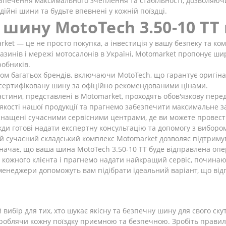
безпечення максимального зчеплення та стабільності, дозволяюч
ійні шини та будьте впевнені у кожній поїздці.
шину MotoTech 3.50-10 TT
et — це не просто покупка, а інвестиція у вашу безпеку та ком
газинів і мережі мотосалонів в Україні, Motomarket пропонує 
обників.
м багатьох брендів, включаючи MotoTech, що гарантує оригінальн
у сертифіковану шину за офіційно рекомендованими цінами.
астини, представлені в Motomarket, проходять обов'язкову пере
 якості нашої продукції та прагнемо забезпечити максимальне з
нащені сучасними сервісними центрами, де ви можете провести
жди готові надати експертну консультацію та допомогу з вибор
 сучасний складський комплекс Motomarket дозволяє підтримув
начає, що ваша шина MotoTech 3.50-10 TT буде відправлена опе
кожного клієнта і прагнемо надати найкращий сервіс, починаюч
енеджери допоможуть вам підібрати ідеальний варіант, що від
вибір для тих, хто шукає якісну та безпечну шину для свого ску
, роблячи кожну поїздку приємною та безпечною. Зробіть правил