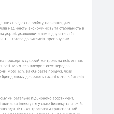
енних поїздок на роботу, навчання, для
ливі надійність, економічність та стабільність в
на дорозі, дозволяючи вам відчувати себе
50-10 TT готова до викликів, пропонуючи
на проходить суворий контроль на всіх етапах
вності. MotoTech використовує передові
чи MotoTech, ви обираєте продукт, який
Це бренд, якому довіряють тисячі мотолюбителів
тому ми ретельно підбираємо асортимент,
шини, ви інвестуєте у свою безпеку та спокій.
 ваша здатність контролювати транспортний