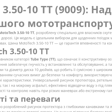
.50-10 TT (9009): Над
ашого мототранспорт
MotoTech 3.50-10 TT
, розроблену спеціально для власників скуте
на дорозі. Ця модель є ідеальним вибором для щоденних поїздок
овах. Шина MotoTech 3.50-10 TT — це гарантія впевненості та к
 3.50-10 TT
авником категорії
Tube Type (TT)
, що означає її конструктивну о
ня забезпечує гнучкість у встановленні та обслуговуванні, а та
ми та діаметр диска 10 дюймів, що робить її сумісною з широк
ванням сучасних вимог до безпеки та комфорту, використовуючи
йні характеристики. Універсальний рисунок протектора, ретель
 так і на мокрому асфальті, ефективно відводячи воду з-під пля
ості та контролю навіть при різких маневрах або екстреному га
ті та переваги
о розроблений рисунок протектора з глибокими канавками та л
льту до помірно вологої дороги. Це значно підвищує безпеку во