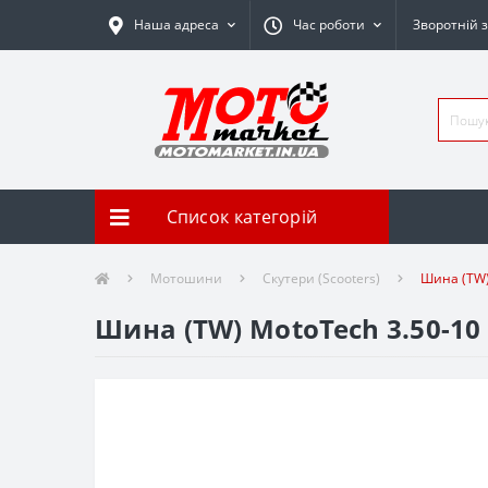
Наша адреса
Час роботи
Зворотній з
Список категорій
Мотошини
Скутери (Scooters)
Шина (TW) 
Шина (TW) MotoTech 3.50-10 