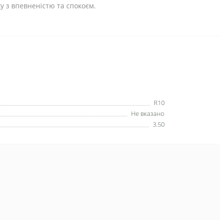
 з впевненістю та спокоєм.
R10
Не вказано
3.50