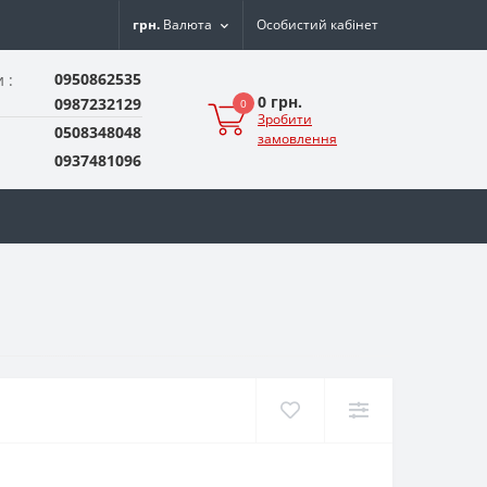
грн.
Валюта
Особистий кабінет
0950862535
 :
0 грн.
0987232129
0
Зробити
0508348048
замовлення
0937481096