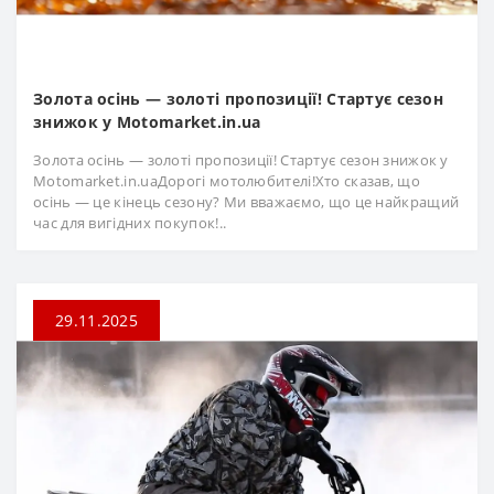
Золота осінь — золоті пропозиції! Стартує сезон
знижок у Motomarket.in.ua
Золота осінь — золоті пропозиції! Стартує сезон знижок у
Motomarket.in.uaДорогі мотолюбителі!Хто сказав, що
осінь — це кінець сезону? Ми вважаємо, що це найкращий
час для вигідних покупок!..
29.11.2025