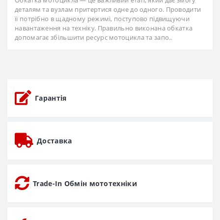
Обкатка мотоцикла — це важливий етап, який дає змогу
деталям та вузлам притертися одне до одного. Проводити
її потрібно в щадному режимі, поступово підвищуючи
навантаження на техніку. Правильно виконана обкатка
допомагає збільшити ресурс мотоцикла та запо..
Гарантія
Доставка
Trade-In Обмін мототехніки