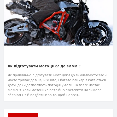
Як підготувати мотоцикл до зими ?
Як правильно підготувати мотоцикл до зимівліМотосезон
часто триває довше, ніж літо, і багато байкерів катаються
доти, доки дозволяють погодні умови. Та все ж настає
момент, коли мотоцикл потрібно поставити на зимове
зберігання й подбати про те, щоб навесн..