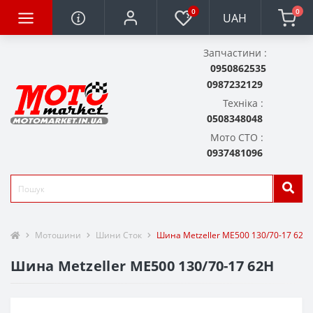
0
0
UAH
Запчастини :
0950862535
0987232129
Техніка :
0508348048
Мото СТО :
0937481096
Мотошини
Шини Сток
Шина Metzeller ME500 130/70-17 62H
Шина Metzeller ME500 130/70-17 62H