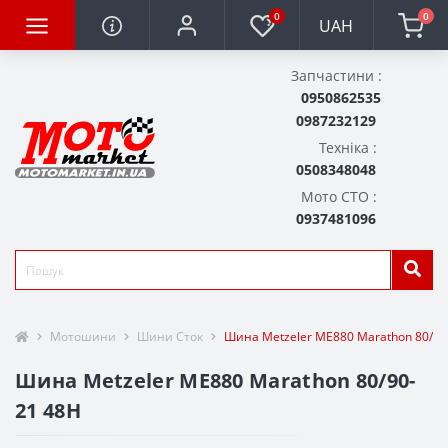
0
0
UAH
Запчастини :
0950862535
0987232129
Техніка :
0508348048
Мото СТО :
0937481096
Мотошини
Шини Сток
Шина Metzeler ME880 Marathon 80/90
Шина Metzeler ME880 Marathon 80/90-
21 48H