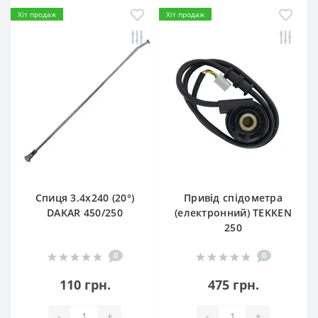
Хіт продаж
Хіт продаж
Спиця 3.4х240 (20°)
Привід спідометра
DAKAR 450/250
(електронний) TEKKEN
250
0
0
110 грн.
475 грн.
-
+
-
+