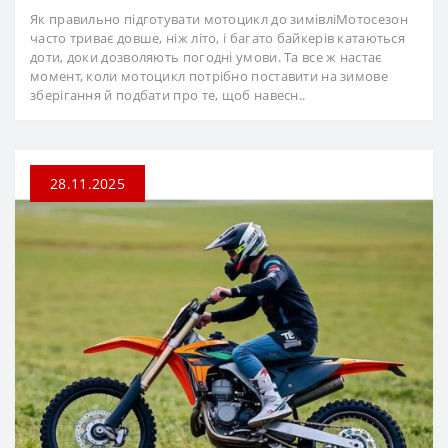
Як правильно підготувати мотоцикл до зимівліМотосезон
часто триває довше, ніж літо, і багато байкерів катаються
доти, доки дозволяють погодні умови. Та все ж настає
момент, коли мотоцикл потрібно поставити на зимове
зберігання й подбати про те, щоб навесн..
28.11.2025