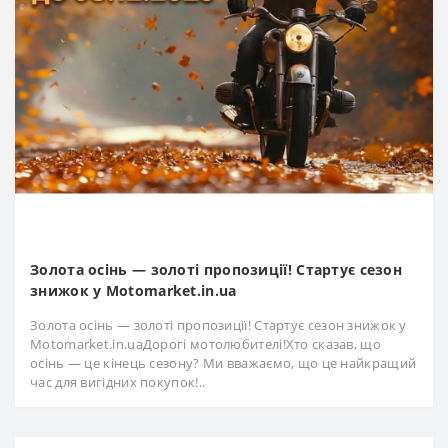
Золота осінь — золоті пропозиції! Стартує сезон
знижок у Motomarket.in.ua
Золота осінь — золоті пропозиції! Стартує сезон знижок у
Motomarket.in.uaДорогі мотолюбителі!Хто сказав, що
осінь — це кінець сезону? Ми вважаємо, що це найкращий
час для вигідних покупок!..