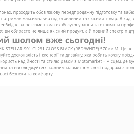
лонах, проходить обов'язкову передпродажну підготовку та забе
т отримав максимально підготовлений та якісний товар. В ході 
необхідне за регламентом техобслуговування та отримати профе
, ви обираєте не лише якісний продукт, а й повний спектр підт
ий шолом вже сьогодні!
K STELLAR-S01 GL231 GLOSS BLACK (RED/WHITE) 570мм M. Це не пр
чуйте досконалість інженерії та дизайну, яка робить кожну поїзд
користь надійності та стилю разом з Motomarket – місцем, де зу
ання та насолоджуйтеся кожним кілометром своєї подорожі з по
оєї безпеки та комфорту.