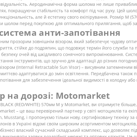
ивідуальність. Аеродинамічна форма шолома не лише приваблива
ях, покращуючи стабільність та комфорт під час руху. Цей шолом
ціональність, але й естетику свого екіпірування. Розмір M (57
ти шолом перед покупкою для оптимального прилягання, щоб за
система анти-запотівання
м прозорим зовнішнім візором, який забезпечує чудову оптичну
иття, стійке до подряпин, що подовжує термін його служби та п
 безпеку очей від шкідливого сонячного випромінювання. Систем
стання інструментів, що зручно для адаптації до різних погодн
ором (Internal Retractable Sun Visor) – висувним затемненим в
миттєво адаптуватися до змін освітлення. Передбачена також підг
потівання для забезпечення ідеальної видимості в холодну або 
 на дорозі: Motomarket
LACK (RED/WHITE) 570мм M у Motomarket, ви отримуєте більше, 
tomarket – це ваш перевірений партнер у світі мотоциклів та ек
ifan, Musstang, і пропонуємо тільки нову, сертифіковану техніку
онів в Україні відомі своїм широким асортиментом мотоциклів, 
бізнесі власний сучасний складський комплекс, що дозволяє пі
 виконувати заявки роздрібної мережі та оптових клієнтів. Це