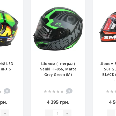
№8 LED
Шолом (інтеграл)
Шолом S
ання S
Nenki FF-856, Matte
S01 G
Grey Green (M)
BLACK 
5
0
0
грн.
4 395 грн.
4 5
+
-
+
-