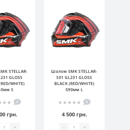
MK STELLAR-
Шолом SMK STELLAR-
L231 GLOSS
S01 GL231 GLOSS
(RED/WHITE)
BLACK (RED/WHITE)
50мм S
590мм L
0
0
00 грн.
4 500 грн.
+
-
+