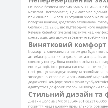
Основою безпеки шолома SMK STELLAR-S01 є йог
Resistant Thermoplastic). Цей матеріал відом
при мінімальній вазі. Внутрішня оболонка вико
поверхні шолома, додатково захищаючи голову
безпеки ECE 22.05, що підтверджує його надійні
Release Retention System) гарантує надійну фі
конструкції, цей шолом забезпечує всебічний з
Винятковий комфорт 
Комфорт є ключовим аспектом для будь-якого м
антибактеріальних та дихаючих матеріалів, які
спекотну погоду. Вона повністю знімна та прид
експлуатації. Інтегрована система вентиляції 
повітря, що охолоджує голову та запобігає зап
злагоджено, створюючи оптимальний мікроклім
додатковий комфорт, зменшуючи турбулентніст
адаптується до форми голови, мінімізуючи точ
Стильний дизайн та ф
Дизайн шолома SMK STELLAR-S01 GL231 GLOSS B
покриття надає шолому преміального, розкішног