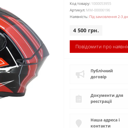
Код товару:
1000053955
Артикул:
MM-00006196
Наявність:
Під замовлення 2-3 дн
4 500 грн.
Повідомити про наявні
Публічний
договір
Документи для
реєстрації
Наша адреса і
контакти