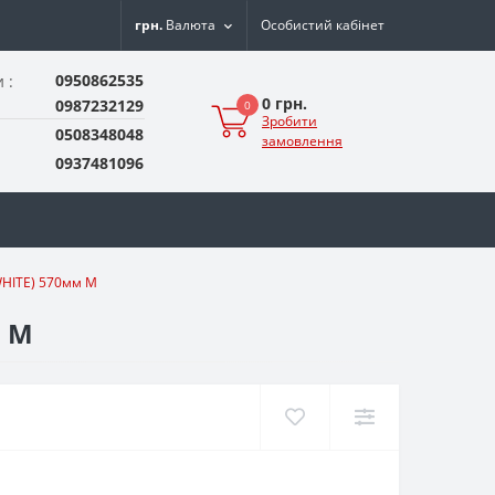
грн.
Валюта
Особистий кабінет
0950862535
 :
0 грн.
0987232129
0
Зробити
0508348048
замовлення
0937481096
WHITE) 570мм M
м M