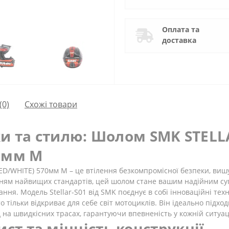
Оплата та
доставка
(0)
Схожі товари
ки та стилю: Шолом SMK STELL
70мм M
D/WHITE) 570мм M – це втілення безкомпромісної безпеки, виш
ням найвищих стандартів, цей шолом стане вашим надійним суп
ння. Модель Stellar-S01 від SMK поєднує в собі інноваційні тех
хто тільки відкриває для себе світ мотоциклів. Він ідеально підх
а швидкісних трасах, гарантуючи впевненість у кожній ситуаці
т та міцність конструкції