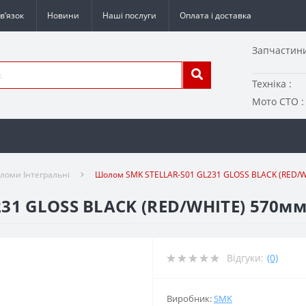
в’язок
Новини
Наші послуги
Оплата і доставка
Запчастини
Техніка :
Мото СТО :
оми Інтегральні
Шолом SMK STELLAR-S01 GL231 GLOSS BLACK (RED/
31 GLOSS BLACK (RED/WHITE) 570м
Відгуки:
(0)
Виробник:
SMK