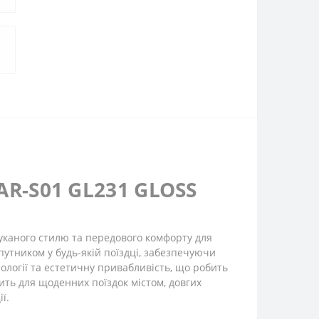
AR-S01 GL231 GLOSS
уканого стилю та передового комфорту для
утником у будь-якій поїздці, забезпечуючи
нології та естетичну привабливість, що робить
одить для щоденних поїздок містом, довгих
ї.