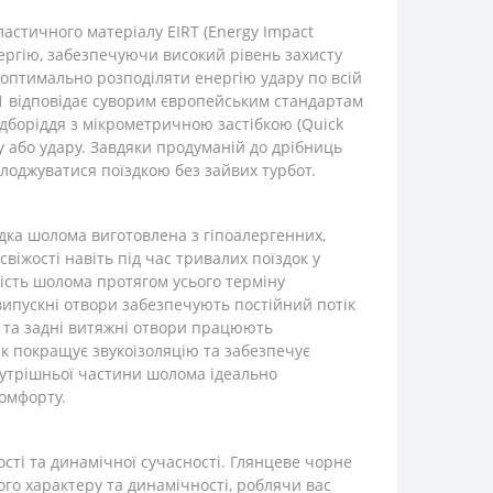
астичного матеріалу EIRT (Energy Impact
нергію, забезпечуючи високий рівень захисту
є оптимально розподіляти енергію удару по всій
1 відповідає суворим європейським стандартам
підборіддя з мікрометричною застібкою (Quick
у або удару. Завдяки продуманій до дрібниць
олоджуватися поїздкою без зайвих турбот.
дка шолома виготовлена з гіпоалергенних,
віжості навіть під час тривалих поїздок у
жість шолома протягом усього терміну
 випускні отвори забезпечують постійний потік
дя та задні витяжні отвори працюють
 покращує звукоізоляцію та забезпечує
нутрішньої частини шолома ідеально
комфорту.
ті та динамічної сучасності. Глянцеве чорне
ого характеру та динамічності, роблячи вас