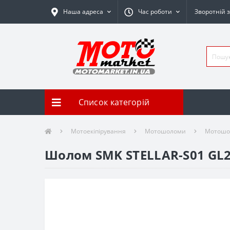
Наша адреса
Час роботи
Зворотній з
Список категорій
Мотоекіпірування
Мотошоломи
Мотошол
Шолом SMK STELLAR-S01 GL2