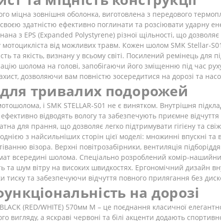
о міцна зовнішня оболонка, виготовлена з передового термопл
ий своєю здатністю ефективно поглинати та розсіювати ударну е
нана з EPS (Expanded Polystyrene) різної щільності, що дозволя
 мотоцикліста від можливих травм. Кожен шолом SMK Stellar-S0
сть та якість, визнану у всьому світі. Посилений ремінець для 
ксацію шолома на голові, запобігаючи його зміщенню під час рух
ахист, дозволяючи вам повністю зосередитися на дорозі та нас
для тривалих подорожей
отошолома, і SMK STELLAR-S01 не є винятком. Внутрішня підкла
 ефективно відводять вологу та забезпечують приємне відчуття с
атна для прання, що дозволяє легко підтримувати гігієну та сві
є однією з найсильніших сторін цієї моделі: множинні впускні та
отіванню візора. Верхні повітрозабірники, вентиляція підборід
ат всередині шолома. Спеціально розроблений комір-нашийник
ь та шум вітру на високих швидкостях. Ергономічний дизайн в
ки тиску та забезпечуючи відчуття повного прилягання без дис
ункціональність на дорозі
LACK (RED/WHITE) 570мм M – це поєднання класичної елегантнос
о вигляду, а яскраві червоні та білі акценти додають спортивн