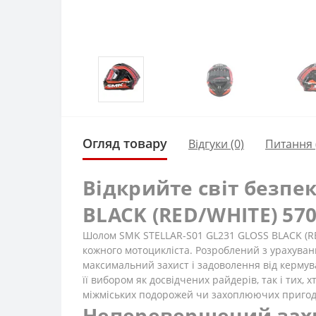
Огляд товару
Відгуки (0)
Питання
Відкрийте світ безпе
BLACK (RED/WHITE) 5
Шолом SMK STELLAR-S01 GL231 GLOSS BLACK (RE
кожного мотоцикліста. Розроблений з урахуван
максимальний захист і задоволення від кермува
її вибором як досвідчених райдерів, так і тих, 
міжміських подорожей чи захоплюючих пригод н
Неперевершений захис