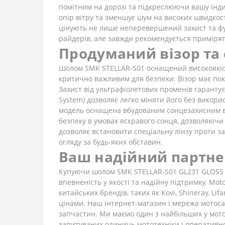
помітним на дорозі та підкреслюючи вашу інд
опір вітру та зменшує шум на високих швидкост
цінують не лише неперевершений захист та функ
райдерів, але завжди рекомендується приміря
Продуманий візор та 
Шолом SMK STELLAR-S01 оснащений високоякісни
критично важливим для безпеки. Візор має покр
Захист від ультрафіолетових променів гарантує
System) дозволяє легко міняти його без викори
модель оснащена вбудованим сонцезахисним віз
безпеку в умовах яскравого сонця, дозволяючи 
дозволяє встановити спеціальну лінзу проти за
огляду за будь-яких обставин.
Ваш надійний партнер
Купуючи шолом SMK STELLAR-S01 GL231 GLOSS B
впевненість у якості та надійну підтримку. Mo
китайських брендів, таких як Kovi, Shineray, L
цінами. Наш інтернет-магазин і мережа мотосал
запчастин. Ми маємо один з найбільших у мото
запитуваних одиниць мототехніки і оперативно