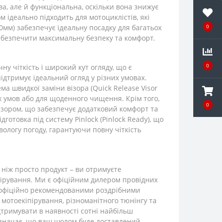
, але й функціональна, оскільки вона знижує
 ідеально підходить для мотоциклістів, які
0мм) забезпечує ідеальну посадку для багатьох
0
безпечити максимальну безпеку та комфорт.
0
 чіткість і широкий кут огляду, що є
ідтримує ідеальний огляд у різних умовах.
а швидкої заміни візора (Quick Release Visor
их умов або для щоденного чищення. Крім того,
0
ізором, що забезпечує додатковий комфорт та
отовка під систему Pinlock (Pinlock Ready), що
вологу погоду, гарантуючи повну чіткість
ніж просто продукт – ви отримуєте
іпірування. Ми є офіційним дилером провідних
 за офіційно рекомендованими роздрібними
мотоекіпірування, різноманітного тюнінгу та
дтримувати в наявності сотні найбільш
 означає, що ваш шолом буде доставлений