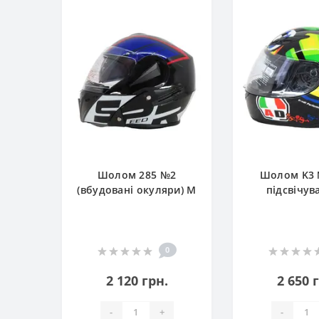
Шолом 285 №2
Шолом K3 
(вбудовані окуляри) M
підсвічув
0
2 120 грн.
2 650 
-
+
-