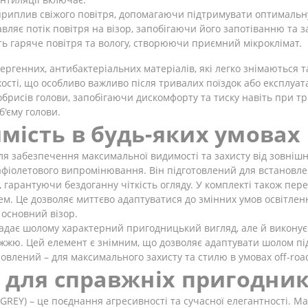
приплив свіжого повітря, допомагаючи підтримувати оптимальн
авляє потік повітря на візор, запобігаючи його запотіванню та
ть гаряче повітря та вологу, створюючи приємний мікроклімат.
ергенних, антибактеріальних матеріалів, які легко знімаються 
жості, що особливо важливо після тривалих поїздок або експлуат
брисів голови, запобігаючи дискомфорту та тиску навіть при тр
б'єму голови.
ість в будь-яких умовах
 забезпечення максимальної видимості та захисту від зовнішн
фіолетового випромінювання. Він підготовлений для встановлен
ду, гарантуючи бездоганну чіткість огляду. У комплекті також 
лем. Це дозволяє миттєво адаптуватися до змінних умов освітле
 основний візор.
 надає шолому характерний пригодницький вигляд, але й викону
оріжжю. Цей елемент є знімним, що дозволяє адаптувати шолом пі
новлений – для максимального захисту та стилю в умовах off-roa
 для справжніх пригодник
REY) – це поєднання агресивності та сучасної елегантності. М