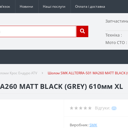
в’язок
Новини
Наші послуги
Оплата і доставка
Запчастини
Техніка :
Мото СТО :
оми Крос Ендуро ATV
Шолом SMK ALLTERRA-S01 MA260 MATT BLACK (
260 MATT BLACK (GREY) 610мм XL
Відгуки:
(0)
Виробник:
SMK