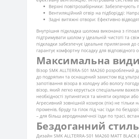
Верхні повітрозабірники: Забезпечують 
Вентиляційний отвір на підборідді: Напр
Задні витяжні отвори: Ефективно відводя
Внутрішня підкладка шолома виконана з гіпоал
підтримувати шолом у ідеальній чистоті та сві
підкладки забезпечує ідеальне прилягання до о
гарантує комфортну посадку для відповідного о
Максимальна видим
Візор SMK ALLTERRA-S01 MA260 розроблений для
до подряпин та оснащений захистом від ультра
запотівання візора в холодну або вологу пого
візор, який легко керується спеціальним важе
необхідності зупинятися та міняти окуляри або
Агресивний зовнішній козирок (пік) не тільки
променів, бруду та гілок під час їзди по безд
– для більш аеродинамічної їзди по трасі, вста
Бездоганний стиль
Дизайн SMK ALLTERRA-S01 MA260 MATT BLACK (G