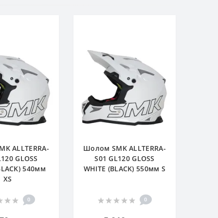
MK ALLTERRA-
Шолом SMK ALLTERRA-
L120 GLOSS
S01 GL120 GLOSS
BLACK) 540мм
WHITE (BLACK) 550мм S
XS
0
0