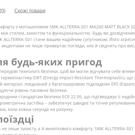
(0)
Схожі товари
омфорту з мотошоломом SMK ALLTERRA-S01 MA260 MATT BLACK (GR
 між стилем, захистом та функціональністю. Будь ви досвідчен
MK ALLTERRA-S01 стане вашим надійним супутником. Його агреси
акцентами не лише привертає погляди, але й свідчить про висок
ля будь-яких пригод
ередові технології безпеки, щоб ви могли відчувати себе впевн
ермопластику EIRT (Energy Impact Resistant Thermoplastic), що
ей матеріал, поєднаний з багатошаровою підкладкою EPS (Expande
щуючи рівень пасивної безпеки.
родним стандартам безпеки ECE 22.05, що підтверджує її надійн
рометрична застібка – забезпечує швидке та точне регулювання
ах, коли кожна секунда на рахунку.
поїздці
ь не лише захисту, а й виняткового комфорту. SMK ALLTERRA-S01
нтиляції включає: