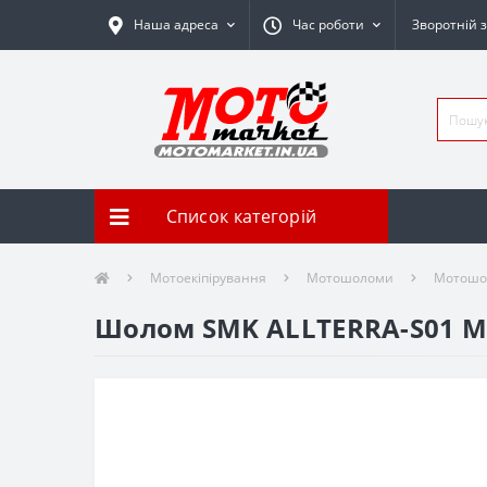
Наша адреса
Час роботи
Зворотній з
Список категорій
Мотоекіпірування
Мотошоломи
Мотошол
Шолом SMK ALLTERRA-S01 MA