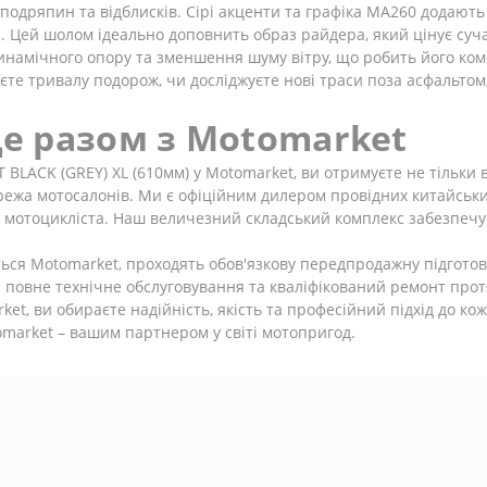
подряпин та відблисків. Сірі акценти та графіка MA260 додають
. Цей шолом ідеально доповнить образ райдера, який цінує суча
намічного опору та зменшення шуму вітру, що робить його ком
нюєте тривалу подорож, чи досліджуєте нові траси поза асфальт
е разом з Motomarket
ACK (GREY) XL (610мм) у Motomarket, ви отримуєте не тільки в
ежа мотосалонів. Ми є офіційним дилером провідних китайських м
о мотоцикліста. Наш величезний складський комплекс забезпечує
ються Motomarket, проходять обов'язкову передпродажну підгото
и повне технічне обслуговування та кваліфікований ремонт прот
t, ви обираєте надійність, якість та професійний підхід до ко
omarket – вашим партнером у світі мотопригод.