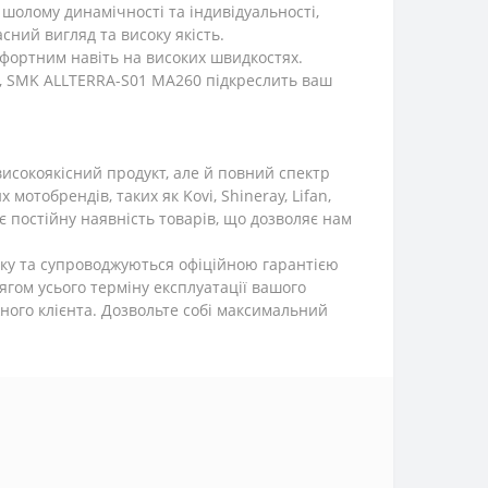
 шолому динамічності та індивідуальності,
сний вигляд та високу якість.
фортним навіть на високих швидкостях.
ом, SMK ALLTERRA-S01 MA260 підкреслить ваш
исокоякісний продукт, але й повний спектр
отобрендів, таких як Kovi, Shineray, Lifan,
 постійну наявність товарів, що дозволяє нам
вку та супроводжуються офіційною гарантією
ягом усього терміну експлуатації вашого
жного клієнта. Дозвольте собі максимальний