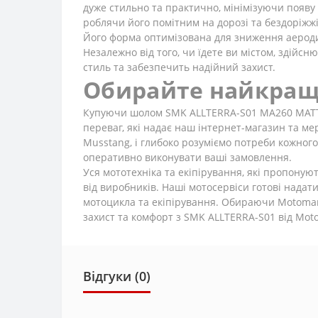
дуже стильно та практично, мінімізуючи появу 
роблячи його помітним на дорозі та бездоріжжі
Його форма оптимізована для зниження аероди
Незалежно від того, чи їдете ви містом, здійс
стиль та забезпечить надійний захист.
Обирайте найкращ
Купуючи шолом SMK ALLTERRA-S01 MA260 MATT BL
переваг, які надає наш інтернет-магазин та мер
Musstang, і глибоко розуміємо потреби кожног
оперативно виконувати ваші замовлення.
Уся мототехніка та екіпірування, які пропону
від виробників. Наші мотосервіси готові надат
мотоцикла та екіпірування. Обираючи Motomarke
захист та комфорт з SMK ALLTERRA-S01 від Mot
Відгуки (0)