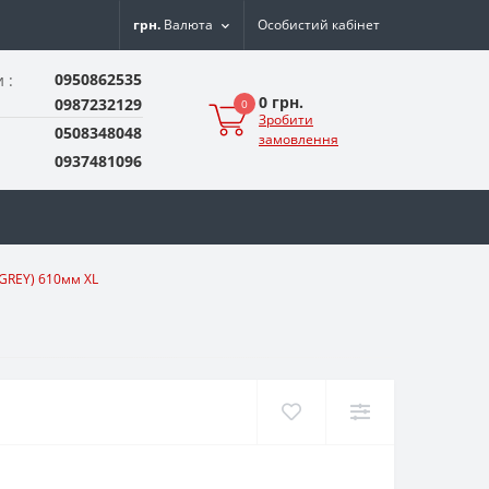
грн.
Валюта
Особистий кабінет
0950862535
 :
0 грн.
0987232129
0
Зробити
0508348048
замовлення
0937481096
GREY) 610мм XL