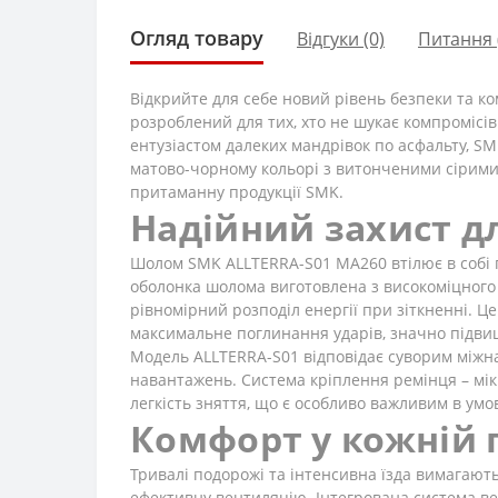
Огляд товару
Відгуки (0)
Питання
Відкрийте для себе новий рівень безпеки та к
розроблений для тих, хто не шукає компромісів
ентузіастом далеких мандрівок по асфальту, S
матово-чорному кольорі з витонченими сірими 
притаманну продукції SMK.
Надійний захист д
Шолом SMK ALLTERRA-S01 MA260 втілює в собі п
оболонка шолома виготовлена з високоміцного т
рівномірний розподіл енергії при зіткненні. Ц
максимальне поглинання ударів, значно підви
Модель ALLTERRA-S01 відповідає суворим міжна
навантажень. Система кріплення ремінця – мік
легкість зняття, що є особливо важливим в умов
Комфорт у кожній 
Тривалі подорожі та інтенсивна їзда вимагают
ефективну вентиляцію. Інтегрована система ве