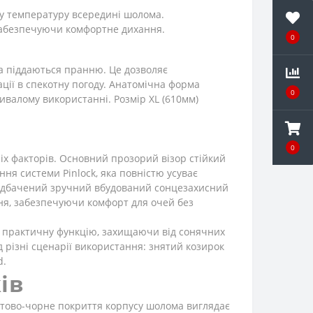
у температуру всередині шолома.
 забезпечуючи комфортне дихання.
0
та піддаються пранню. Це дозволяє
ації в спекотну погоду. Анатомічна форма
0
ивалому використанні. Розмір XL (610мм)
0
іх факторів. Основний прозорий візор стійкий
ня системи Pinlock, яка повністю усуває
передбачений зручний вбудований сонцезахисний
ння, забезпечуючи комфорт для очей без
є практичну функцію, захищаючи від сонячних
д різні сценарії використання: знятий козирок
d.
ів
атово-чорне покриття корпусу шолома виглядає