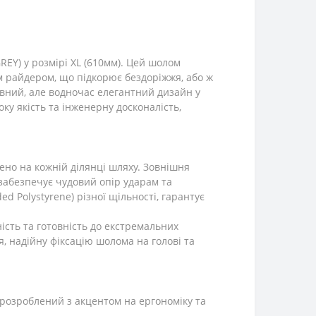
EY) у розмірі XL (610мм). Цей шолом
им райдером, що підкорює бездоріжжя, або ж
вний, але водночас елегантний дизайн у
у якість та інженерну досконалість,
ено на кожній ділянці шляху. Зовнішня
 забезпечує чудовий опір ударам та
d Polystyrene) різної щільності, гарантує
ість та готовність до екстремальних
, надійну фіксацію шолома на голові та
 розроблений з акцентом на ергономіку та